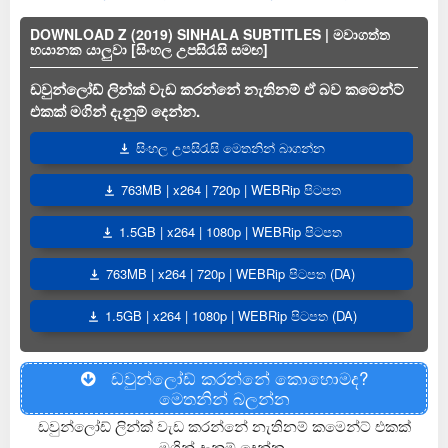
DOWNLOAD Z (2019) SINHALA SUBTITLES | මවාගත්ත
භයානක යාලුවා [සිංහල උපසිරැසි සමඟ]
ඩවුන්ලෝඩ් ලින්ක් වැඩ කරන්නේ නැතිනම් ඒ බව කමෙන්ට්
එකක් මගින් දැනුම් දෙන්න.
සිංහල උපසිරැසි මෙතනින් බාගන්න
763MB | x264 | 720p | WEBRip පිටපත
1.5GB | x264 | 1080p | WEBRip පිටපත
763MB | x264 | 720p | WEBRip පිටපත (DA)
1.5GB | x264 | 1080p | WEBRip පිටපත (DA)
ඩවුන්ලෝඩ් කරන්නේ කොහොමද?
මෙතනින් බලන්න
ඩවුන්ලෝඩ් ලින්ක් වැඩ කරන්නේ නැතිනම් කමෙන්ට් එකක්
මගින් දැනුම් දෙන්න.