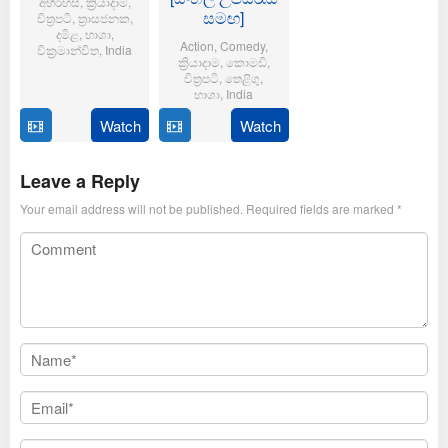
අභිරහස්
,
ක්‍රියාදාම
,
සමඟ]
චිත්‍රපටි
,
ත්‍රාසජනක
,
දමිළ
,
භාශා
,
Action
,
Comedy
,
වික්‍රමාන්විත
,
India
ක්‍රියාදාම
,
කොමඩි
,
චිත්‍රපටි
,
තෙළිගු
,
6
Magizh
භාශා
,
India
Feb
Thirumeni
2025
Watch
Watch
14
Anil
Jan
Ravipudi
2025
Leave a Reply
Your email address will not be published.
Required fields are marked
*