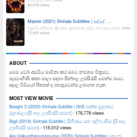
82,078 views
Master (2021) Sinhala Subtitles | සද්දේ …
චිත්‍රපටි
,
අභිරහස්
,
ක්‍රියාදාම
,
ත්‍රාසජනක
,
දමිළ
,
නාට්‍යමය
,
භාශා
,
India
72,665 views
ABOUT
මෙම වෙබ් අඩවිය බාවිතා කර ඔබට නවතම චිත්‍රපට,
රූපවාහිණී කතා මාලා සදහා සින්හල උපසිරැසි මෙන්ම එයට
අදාල වීඩියෝ පිතපත් ද පහසුවෙන්ම ලබාගත හැක.
MOST VIEW MOVIE
Baaghi 3 (2020) Sinhala Subtitle | ISIS එක්ක මුහුණට
මුහුණලා [සිංහල උපසිරැසි සමඟ]
- 176,776 views
Bigil (2019) Sinhala Subtitle | සිහිණය සහ පලිගැණීම [සිංහල
උපසිරැසි සමඟ]
- 115,012 views
Ala Vaikunthapurramuloo (2020) Sinhala Subtitles | අලුත