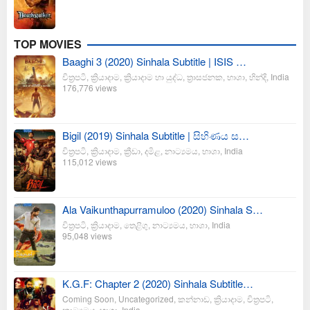
TOP MOVIES
Baaghi 3 (2020) Sinhala Subtitle | ISIS …
චිත්‍රපටි
,
ක්‍රියාදාම
,
ක්‍රියාදාම හා යුද්ධ
,
ත්‍රාසජනක
,
භාශා
,
හින්දි
,
India
176,776 views
Bigil (2019) Sinhala Subtitle | සිහිණය ස…
චිත්‍රපටි
,
ක්‍රියාදාම
,
ක්‍රීඩා
,
දමිළ
,
නාට්‍යමය
,
භාශා
,
India
115,012 views
Ala Vaikunthapurramuloo (2020) Sinhala S…
චිත්‍රපටි
,
ක්‍රියාදාම
,
තෙළිගු
,
නාට්‍යමය
,
භාශා
,
India
95,048 views
K.G.F: Chapter 2 (2020) Sinhala Subtitle…
Coming Soon
,
Uncategorized
,
කන්නාඩ
,
ක්‍රියාදාම
,
චිත්‍රපටි
,
නාට්‍යමය
,
භාශා
,
India