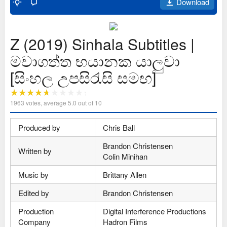
Download
Z (2019) Sinhala Subtitles |
මවාගත්ත භයානක යාලුවා
[සිංහල උපසිරැසි සමඟ]
1963
votes, average
5.0
out of 10
Produced by
Chris Ball
Brandon Christensen
Written by
Colin Minihan
Music by
Brittany Allen
Edited by
Brandon Christensen
Production
Digital Interference Productions
Company
Hadron Films