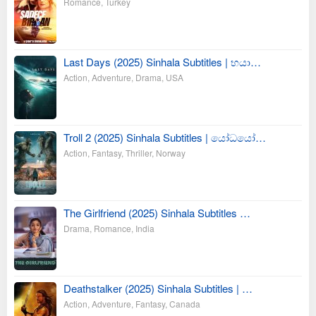
Romance
,
Turkey
Last Days (2025) Sinhala Subtitles | භයා…
Action
,
Adventure
,
Drama
,
USA
Troll 2 (2025) Sinhala Subtitles | යෝධයෝ…
Action
,
Fantasy
,
Thriller
,
Norway
The Girlfriend (2025) Sinhala Subtitles …
Drama
,
Romance
,
India
Deathstalker (2025) Sinhala Subtitles | …
Action
,
Adventure
,
Fantasy
,
Canada