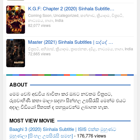
K.G.F: Chapter 2 (2020) Sinhala Subtitle…
Coming Soon
,
Uncategorized
,
කන්නාඩ
,
ක්‍රියාදාම
,
චිත්‍රපටි
,
නාට්‍යමය
,
භාශා
,
India
82,077 views
Master (2021) Sinhala Subtitles | සද්දේ …
චිත්‍රපටි
,
අභිරහස්
,
ක්‍රියාදාම
,
ත්‍රාසජනක
,
දමිළ
,
නාට්‍යමය
,
භාශා
,
India
72,665 views
ABOUT
මෙම වෙබ් අඩවිය බාවිතා කර ඔබට නවතම චිත්‍රපට,
රූපවාහිණී කතා මාලා සදහා සින්හල උපසිරැසි මෙන්ම එයට
අදාල වීඩියෝ පිතපත් ද පහසුවෙන්ම ලබාගත හැක.
MOST VIEW MOVIE
Baaghi 3 (2020) Sinhala Subtitle | ISIS එක්ක මුහුණට
මුහුණලා [සිංහල උපසිරැසි සමඟ]
- 176,776 views