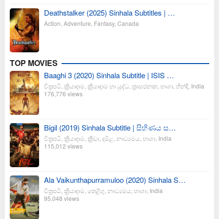
Deathstalker (2025) Sinhala Subtitles | …
Action
,
Adventure
,
Fantasy
,
Canada
TOP MOVIES
Baaghi 3 (2020) Sinhala Subtitle | ISIS …
චිත්‍රපටි
,
ක්‍රියාදාම
,
ක්‍රියාදාම හා යුද්ධ
,
ත්‍රාසජනක
,
භාශා
,
හින්දි
,
India
176,776 views
Bigil (2019) Sinhala Subtitle | සිහිණය ස…
චිත්‍රපටි
,
ක්‍රියාදාම
,
ක්‍රීඩා
,
දමිළ
,
නාට්‍යමය
,
භාශා
,
India
115,012 views
Ala Vaikunthapurramuloo (2020) Sinhala S…
චිත්‍රපටි
,
ක්‍රියාදාම
,
තෙළිගු
,
නාට්‍යමය
,
භාශා
,
India
95,048 views