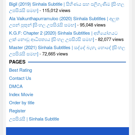
Bigil (2019) Sinhala Subtitle | සිහිණය සහ පලිගැණීම [සිංහල
උපසිරැසි සමඟ]
- 115,012 views
Ala Vaikunthapurramuloo (2020) Sinhala Subtitles | අලුත
උපන් පුතුන් [සිංහල උපසිරැසි සමඟ]
- 95,048 views
K.G.F: Chapter 2 (2020) Sinhala Subtitles | අභියෝගයට
ලක් නොවූ ආධිපත්‍යය [සිංහල උපසිරසි සමඟ]
- 82,077 views
Master (2021) Sinhala Subtitles | සද්දේ බැහැ හොදේ [සිංහල
උපසිරැසි සමඟ]
- 72,665 views
PAGES
Best Rating
Contact Us
DMCA
Index Movie
Order by title
Register
උපසිරැසි | Sinhala Subtitle