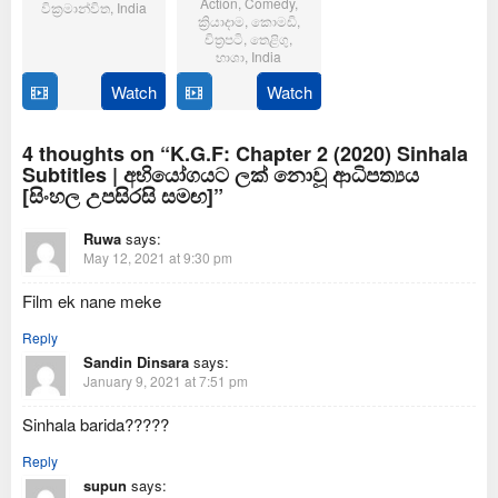
Action
,
Comedy
,
වික්‍රමාන්විත
,
India
ක්‍රියාදාම
,
කොමඩි
,
චිත්‍රපටි
,
තෙළිගු
,
6
Magizh
භාශා
,
India
Feb
Thirumeni
2025
Watch
Watch
14
Anil
Jan
Ravipudi
2025
4 thoughts on “K.G.F: Chapter 2 (2020) Sinhala
Subtitles | අභියෝගයට ලක් නොවූ ආධිපත්‍යය
[සිංහල උපසිරසි සමඟ]”
Ruwa
says:
May 12, 2021 at 9:30 pm
Film ek nane meke
Reply
Sandin Dinsara
says:
January 9, 2021 at 7:51 pm
Sinhala barida?????
Reply
supun
says: