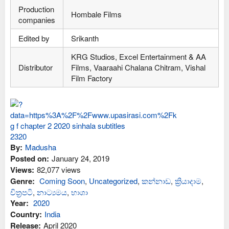
Production
Hombale Films
companies
Edited by
Srikanth
KRG Studios, Excel Entertainment & AA
Distributor
Films, Vaaraahi Chalana Chitram, Vishal
Film Factory
By:
Madusha
Posted on:
January 24, 2019
Views:
82,077 views
Genre:
Coming Soon
,
Uncategorized
,
කන්නාඩ
,
ක්‍රියාදාම
,
චිත්‍රපටි
,
නාට්‍යමය
,
භාශා
Year:
2020
Country:
India
Release:
April 2020