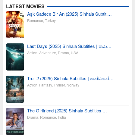
LATEST MOVIES
Aşk Sadece Bir An (2025) Sinhala Subtitl…
Romance
,
Turkey
Last Days (2025) Sinhala Subtitles | භයා…
Action
,
Adventure
,
Drama
,
USA
Troll 2 (2025) Sinhala Subtitles | යෝධයෝ…
Action
,
Fantasy
,
Thriller
,
Norway
The Girlfriend (2025) Sinhala Subtitles …
Drama
,
Romance
,
India