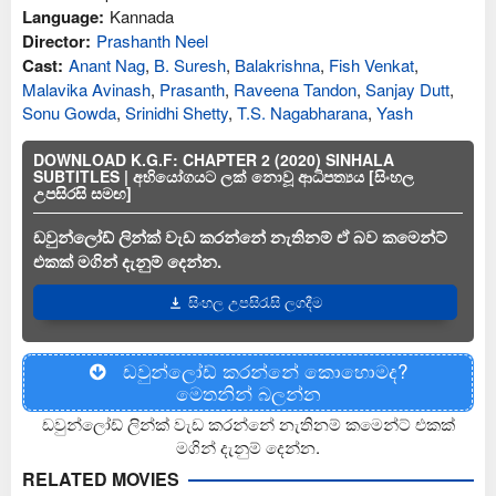
Language:
Kannada
Director:
Prashanth Neel
Cast:
Anant Nag
,
B. Suresh
,
Balakrishna
,
Fish Venkat
,
Malavika Avinash
,
Prasanth
,
Raveena Tandon
,
Sanjay Dutt
,
Sonu Gowda
,
Srinidhi Shetty
,
T.S. Nagabharana
,
Yash
DOWNLOAD K.G.F: CHAPTER 2 (2020) SINHALA
SUBTITLES | අභියෝගයට ලක් නොවූ ආධිපත්‍යය [සිංහල
උපසිරසි සමඟ]
ඩවුන්ලෝඩ් ලින්ක් වැඩ කරන්නේ නැතිනම් ඒ බව කමෙන්ට්
එකක් මගින් දැනුම් දෙන්න.
සිංහල උපසිරැසි ලගදීම
ඩවුන්ලෝඩ් කරන්නේ කොහොමද?
මෙතනින් බලන්න
ඩවුන්ලෝඩ් ලින්ක් වැඩ කරන්නේ නැතිනම් කමෙන්ට් එකක්
මගින් දැනුම් දෙන්න.
RELATED MOVIES