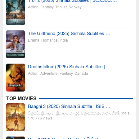
Action
,
Fantasy
,
Thriller
,
Norway
The Girlfriend (2025) Sinhala Subtitles …
Drama
,
Romance
,
India
Deathstalker (2025) Sinhala Subtitles | …
Action
,
Adventure
,
Fantasy
,
Canada
TOP MOVIES
Baaghi 3 (2020) Sinhala Subtitle | ISIS …
චිත්‍රපටි
,
ක්‍රියාදාම
,
ක්‍රියාදාම හා යුද්ධ
,
ත්‍රාසජනක
,
භාශා
,
හින්දි
,
India
176,776 views