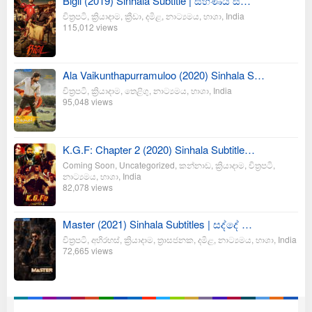
Bigil (2019) Sinhala Subtitle | සිහිණය ස…
චිත්‍රපටි
,
ක්‍රියාදාම
,
ක්‍රීඩා
,
දමිළ
,
නාට්‍යමය
,
භාශා
,
India
115,012 views
Ala Vaikunthapurramuloo (2020) Sinhala S…
චිත්‍රපටි
,
ක්‍රියාදාම
,
තෙළිගු
,
නාට්‍යමය
,
භාශා
,
India
95,048 views
K.G.F: Chapter 2 (2020) Sinhala Subtitle…
Coming Soon
,
Uncategorized
,
කන්නාඩ
,
ක්‍රියාදාම
,
චිත්‍රපටි
,
නාට්‍යමය
,
භාශා
,
India
82,078 views
Master (2021) Sinhala Subtitles | සද්දේ …
චිත්‍රපටි
,
අභිරහස්
,
ක්‍රියාදාම
,
ත්‍රාසජනක
,
දමිළ
,
නාට්‍යමය
,
භාශා
,
India
72,665 views