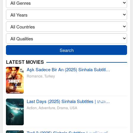
LATEST MOVIES
Aşk Sadece Bir An (2025) Sinhala Subtitl…
Romance
,
Turkey
Last Days (2025) Sinhala Subtitles | භයා…
Action
,
Adventure
,
Drama
,
USA
Troll 2 (2025) Sinhala Subtitles | යෝධයෝ…