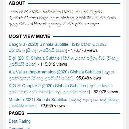
ABOUT
මෙම වෙබ් අඩවිය බාවිතා කර ඔබට නවතම චිත්‍රපට,
රූපවාහිණී කතා මාලා සදහා සින්හල උපසිරැසි මෙන්ම එයට
අදාල වීඩියෝ පිතපත් ද පහසුවෙන්ම ලබාගත හැක.
MOST VIEW MOVIE
Baaghi 3 (2020) Sinhala Subtitle | ISIS එක්ක මුහුණට
මුහුණලා [සිංහල උපසිරැසි සමඟ]
- 176,776 views
Bigil (2019) Sinhala Subtitle | සිහිණය සහ පලිගැණීම [සිංහල
උපසිරැසි සමඟ]
- 115,012 views
Ala Vaikunthapurramuloo (2020) Sinhala Subtitles | අලුත
උපන් පුතුන් [සිංහල උපසිරැසි සමඟ]
- 95,048 views
K.G.F: Chapter 2 (2020) Sinhala Subtitles | අභියෝගයට
ලක් නොවූ ආධිපත්‍යය [සිංහල උපසිරසි සමඟ]
- 82,078 views
Master (2021) Sinhala Subtitles | සද්දේ බැහැ හොදේ [සිංහල
උපසිරැසි සමඟ]
- 72,665 views
PAGES
Best Rating
Contact Us