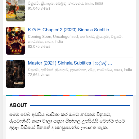
චිත්‍රපටි
,
ක්‍රියාදාම
,
තෙළිගු
,
නාට්‍යමය
,
භාශා
,
India
95,046 views
K.G.F: Chapter 2 (2020) Sinhala Subtitle…
Coming Soon
,
Uncategorized
,
කන්නාඩ
,
ක්‍රියාදාම
,
චිත්‍රපටි
,
නාට්‍යමය
,
භාශා
,
India
82,075 views
Master (2021) Sinhala Subtitles | සද්දේ …
චිත්‍රපටි
,
අභිරහස්
,
ක්‍රියාදාම
,
ත්‍රාසජනක
,
දමිළ
,
නාට්‍යමය
,
භාශා
,
India
72,664 views
ABOUT
මෙම වෙබ් අඩවිය බාවිතා කර ඔබට නවතම චිත්‍රපට,
රූපවාහිණී කතා මාලා සදහා සින්හල උපසිරැසි මෙන්ම එයට
අදාල වීඩියෝ පිතපත් ද පහසුවෙන්ම ලබාගත හැක.