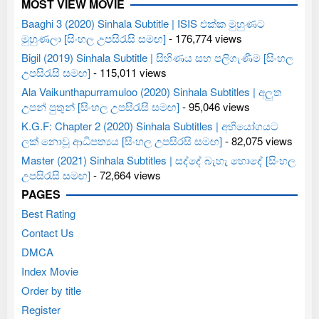
MOST VIEW MOVIE
Baaghi 3 (2020) Sinhala Subtitle | ISIS එක්ක මුහුණට
මුහුණලා [සිංහල උපසිරැසි සමඟ]
- 176,774 views
Bigil (2019) Sinhala Subtitle | සිහිණය සහ පලිගැණීම [සිංහල
උපසිරැසි සමඟ]
- 115,011 views
Ala Vaikunthapurramuloo (2020) Sinhala Subtitles | අලුත
උපන් පුතුන් [සිංහල උපසිරැසි සමඟ]
- 95,046 views
K.G.F: Chapter 2 (2020) Sinhala Subtitles | අභියෝගයට
ලක් නොවූ ආධිපත්‍යය [සිංහල උපසිරසි සමඟ]
- 82,075 views
Master (2021) Sinhala Subtitles | සද්දේ බැහැ හොදේ [සිංහල
උපසිරැසි සමඟ]
- 72,664 views
PAGES
Best Rating
Contact Us
DMCA
Index Movie
Order by title
Register