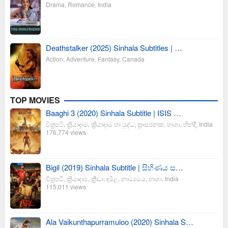
Drama
,
Romance
,
India
Deathstalker (2025) Sinhala Subtitles | …
Action
,
Adventure
,
Fantasy
,
Canada
TOP MOVIES
Baaghi 3 (2020) Sinhala Subtitle | ISIS …
චිත්‍රපටි
,
ක්‍රියාදාම
,
ක්‍රියාදාම හා යුද්ධ
,
ත්‍රාසජනක
,
භාශා
,
හින්දි
,
India
176,774 views
Bigil (2019) Sinhala Subtitle | සිහිණය ස…
චිත්‍රපටි
,
ක්‍රියාදාම
,
ක්‍රීඩා
,
දමිළ
,
නාට්‍යමය
,
භාශා
,
India
115,011 views
Ala Vaikunthapurramuloo (2020) Sinhala S…