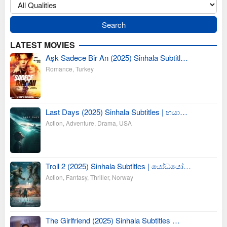
LATEST MOVIES
Aşk Sadece Bir An (2025) Sinhala Subtitl…
Romance
,
Turkey
Last Days (2025) Sinhala Subtitles | භයා…
Action
,
Adventure
,
Drama
,
USA
Troll 2 (2025) Sinhala Subtitles | යෝධයෝ…
Action
,
Fantasy
,
Thriller
,
Norway
The Girlfriend (2025) Sinhala Subtitles …