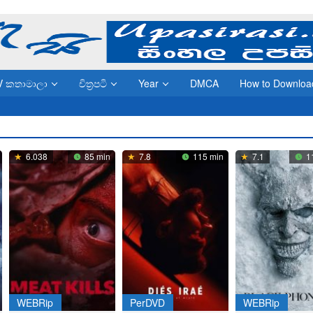
V කතාමාලා
චිත්‍රපටි
Year
DMCA
How to Downloa
6.038
85 min
7.8
115 min
7.1
1
WEBRip
PerDVD
WEBRip