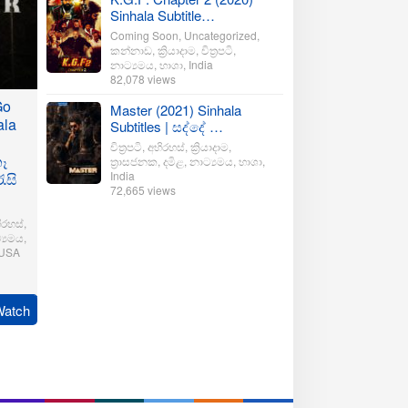
Sinhala Subtitle…
Coming Soon
,
Uncategorized
,
කන්නාඩ
,
ක්‍රියාදාම
,
චිත්‍රපටි
,
නාට්‍යමය
,
භාශා
,
India
82,078 views
Go
Master (2021) Sinhala
ala
Subtitles | සද්දේ …
චිත්‍රපටි
,
අභිරහස්
,
ක්‍රියාදාම
,
ෑ
ත්‍රාසජනක
,
දමිළ
,
නාට්‍යමය
,
භාශා
,
India
ැසි
72,665 views
ිරහස්
,
්‍යමය
,
USA
andre
Watch