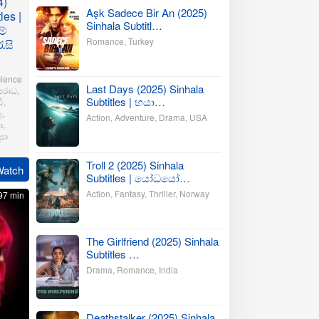
4)
Aşk Sadece Bir An (2025)
les |
Sinhala Subtitl…
ම්
Romance
,
Turkey
ැසි
ience
Last Days (2025) Sinhala
ප‍රාධ
,
Subtitles | භයා…
ටි
,
ළ
,
Action
,
Adventure
,
Drama
,
USA
ා
,
්‍යා
Troll 2 (2025) Sinhala
Watch
subramani
Subtitles | යෝධයෝ…
Action
,
Fantasy
,
Thriller
,
Norway
97 min
The Girlfriend (2025) Sinhala
Subtitles …
Drama
,
Romance
,
India
Deathstalker (2025) Sinhala