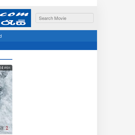
d
14 min