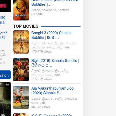
Subtitles | …
Action
,
Adventure
,
Fantasy
,
Canada
ing
ala
TOP MOVIES
්ලක්
Baaghi 3 (2020) Sinhala
Subtitle | ISIS …
ැසි
චිත්‍රපටි
,
ක්‍රියාදාම
,
ක්‍රියාදාම හා යුද්ධ
,
ත්‍රාසජනක
,
භාශා
,
හින්දි
,
India
ime
,
176,776 views
්‍රිසි
,
නක
,
Bigil (2019) Sinhala Subtitle |
USA
සිහිණය ස…
චිත්‍රපටි
,
ක්‍රියාදාම
,
ක්‍රීඩා
,
දමිළ
,
Watch
නාට්‍යමය
,
භාශා
,
India
er
115,012 views
01 min
Ala Vaikunthapurramuloo
(2020) Sinhala S…
චිත්‍රපටි
,
ක්‍රියාදාම
,
තෙළිගු
,
නාට්‍යමය
,
භාශා
,
India
95,048 views
K.G.F: Chapter 2 (2020)