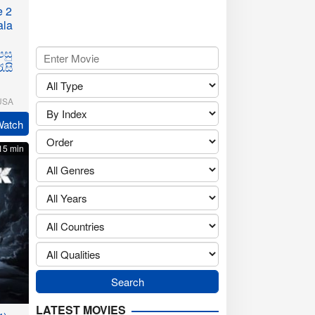
e 2
ala
සු
ැසි
USA
Watch
ickson
15 min
LATEST MOVIES