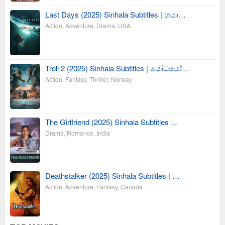
Last Days (2025) Sinhala Subtitles | භයා…
Action
,
Adventure
,
Drama
,
USA
Troll 2 (2025) Sinhala Subtitles | යෝධයෝ…
Action
,
Fantasy
,
Thriller
,
Norway
The Girlfriend (2025) Sinhala Subtitles …
Drama
,
Romance
,
India
Deathstalker (2025) Sinhala Subtitles | …
Action
,
Adventure
,
Fantasy
,
Canada