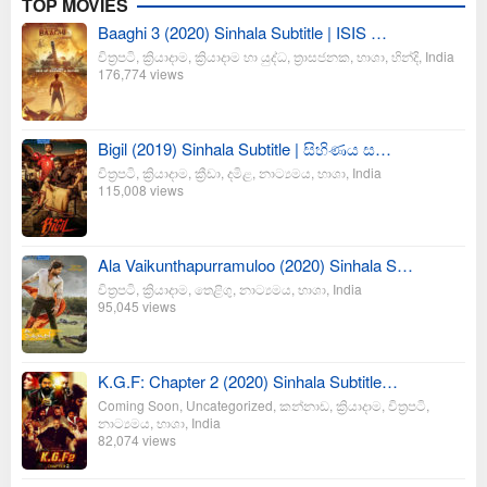
TOP MOVIES
Baaghi 3 (2020) Sinhala Subtitle | ISIS …
චිත්‍රපටි
,
ක්‍රියාදාම
,
ක්‍රියාදාම හා යුද්ධ
,
ත්‍රාසජනක
,
භාශා
,
හින්දි
,
India
176,774 views
Bigil (2019) Sinhala Subtitle | සිහිණය ස…
චිත්‍රපටි
,
ක්‍රියාදාම
,
ක්‍රීඩා
,
දමිළ
,
නාට්‍යමය
,
භාශා
,
India
115,008 views
Ala Vaikunthapurramuloo (2020) Sinhala S…
චිත්‍රපටි
,
ක්‍රියාදාම
,
තෙළිගු
,
නාට්‍යමය
,
භාශා
,
India
95,045 views
K.G.F: Chapter 2 (2020) Sinhala Subtitle…
Coming Soon
,
Uncategorized
,
කන්නාඩ
,
ක්‍රියාදාම
,
චිත්‍රපටි
,
නාට්‍යමය
,
භාශා
,
India
82,074 views