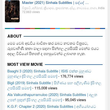
Master (2021) Sinhala Subtitles | සද්දේ …
චිත්‍රපටි
,
අභිරහස්
,
ක්‍රියාදාම
,
ත්‍රාසජනක
,
දමිළ
,
නාට්‍යමය
,
භාශා
,
India
72,663 views
ABOUT
මෙම වෙබ් අඩවිය බාවිතා කර ඔබට නවතම චිත්‍රපට,
රූපවාහිණී කතා මාලා සදහා සින්හල උපසිරැසි මෙන්ම එයට
අදාල වීඩියෝ පිතපත් ද පහසුවෙන්ම ලබාගත හැක.
MOST VIEW MOVIE
Baaghi 3 (2020) Sinhala Subtitle | ISIS එක්ක මුහුණට
මුහුණලා [සිංහල උපසිරැසි සමඟ]
- 176,774 views
Bigil (2019) Sinhala Subtitle | සිහිණය සහ පලිගැණීම [සිංහල
උපසිරැසි සමඟ]
- 115,008 views
Ala Vaikunthapurramuloo (2020) Sinhala Subtitles | අලුත
උපන් පුතුන් [සිංහල උපසිරැසි සමඟ]
- 95,045 views
K.G.F: Chapter 2 (2020) Sinhala Subtitles | අභියෝගයට