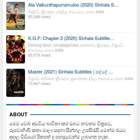
Ala Vaikunthapurramuloo (2020) Sinhala S…
චිත්‍රපටි
,
ක්‍රියාදාම
,
තෙළිගු
,
නාට්‍යමය
,
භාශා
,
India
95,048 views
K.G.F: Chapter 2 (2020) Sinhala Subtitle…
Coming Soon
,
Uncategorized
,
කන්නාඩ
,
ක්‍රියාදාම
,
චිත්‍රපටි
,
නාට්‍යමය
,
භාශා
,
India
82,078 views
Master (2021) Sinhala Subtitles | සද්දේ …
චිත්‍රපටි
,
අභිරහස්
,
ක්‍රියාදාම
,
ත්‍රාසජනක
,
දමිළ
,
නාට්‍යමය
,
භාශා
,
India
72,667 views
ABOUT
මෙම වෙබ් අඩවිය බාවිතා කර ඔබට නවතම චිත්‍රපට,
රූපවාහිණී කතා මාලා සදහා සින්හල උපසිරැසි මෙන්ම එයට
අදාල වීඩියෝ පිතපත් ද පහසුවෙන්ම ලබාගත හැක.