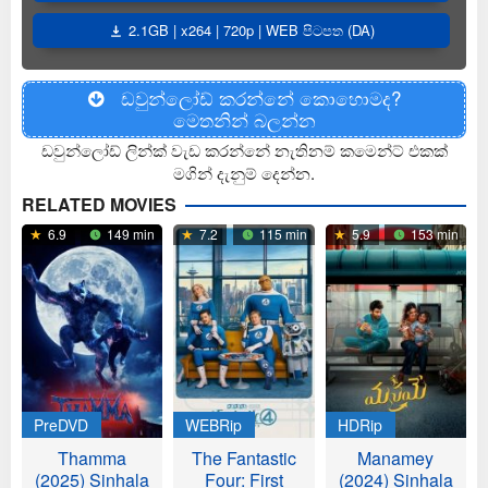
2.1GB | x264 | 720p | WEB පිටපත (DA)
ඩවුන්ලෝඩ් කරන්නේ කොහොමද?
මෙතනින් බලන්න
ඩවුන්ලෝඩ් ලින්ක් වැඩ කරන්නේ නැතිනම් කමෙන්ට් එකක්
මගින් දැනුම් දෙන්න.
RELATED MOVIES
6.9
149 min
7.2
115 min
5.9
153 min
PreDVD
WEBRip
HDRip
Thamma
The Fantastic
Manamey
(2025) Sinhala
Four: First
(2024) Sinhala