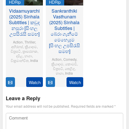
HDRip
HDRip
Vidaamuyarchi
Sankranthiki
(2025) Sinhala
Vasthunam
Subtitles | කවුද
(2025) Sinhala
නපුරා [සිංහල
Subtitles |
උපසිරැසි සමඟ]
බේරා ගැනීමේ
මෙහෙයුම
Action
,
Thriller
,
[සිංහල උපසිරැසි
අභිරහස්
,
ක්‍රියාදාම
,
සමඟ]
චිත්‍රපටි
,
ත්‍රාසජනක
,
දමිළ
,
භාශා
,
Action
,
Comedy
,
වික්‍රමාන්විත
,
India
ක්‍රියාදාම
,
කොමඩි
,
චිත්‍රපටි
,
තෙළිගු
,
6
Magizh
භාශා
,
India
Feb
Thirumeni
2025
Watch
Watch
14
Anil
Jan
Ravipudi
2025
Leave a Reply
Your email address will not be published.
Required fields are marked
*