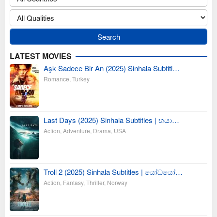
LATEST MOVIES
Aşk Sadece Bir An (2025) Sinhala Subtitl…
Romance
,
Turkey
Last Days (2025) Sinhala Subtitles | භයා…
Action
,
Adventure
,
Drama
,
USA
Troll 2 (2025) Sinhala Subtitles | යෝධයෝ…
Action
,
Fantasy
,
Thriller
,
Norway