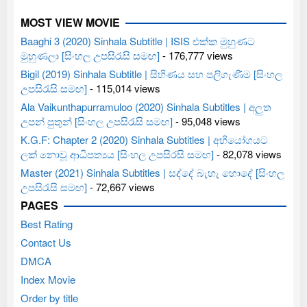
MOST VIEW MOVIE
Baaghi 3 (2020) Sinhala Subtitle | ISIS එක්ක මුහුණට
මුහුණලා [සිංහල උපසිරැසි සමඟ]
- 176,777 views
Bigil (2019) Sinhala Subtitle | සිහිණය සහ පලිගැණීම [සිංහල
උපසිරැසි සමඟ]
- 115,014 views
Ala Vaikunthapurramuloo (2020) Sinhala Subtitles | අලුත
උපන් පුතුන් [සිංහල උපසිරැසි සමඟ]
- 95,048 views
K.G.F: Chapter 2 (2020) Sinhala Subtitles | අභියෝගයට
ලක් නොවූ ආධිපත්‍යය [සිංහල උපසිරසි සමඟ]
- 82,078 views
Master (2021) Sinhala Subtitles | සද්දේ බැහැ හොදේ [සිංහල
උපසිරැසි සමඟ]
- 72,667 views
PAGES
Best Rating
Contact Us
DMCA
Index Movie
Order by title