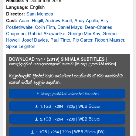
Release:
4 December 2019
Language:
English
Director:
Sam Mendes
Cast:
Adam Hugill
,
Andrew Scott
,
Andy Apollo
,
Billy
Postlethwaite
,
Colin Firth
,
Daniel Mays
,
Dean-Charles
Chapman
,
Gabriel Akuwudike
,
George MacKay
,
Gerran
Howell
,
Josef Davies
,
Paul Tinto
,
Pip Carter
,
Robert Maaser
,
Spike Leighton
DOWNLOAD 1917 (2019) SINHALA SUBTITLES |
සොල්දාදුවන් දෙදෙනෙකුගේ කතාව [සිංහල උපසිරැසි සමඟ]
ඩවුන්ලෝඩ් ලින්ක් වැඩ කරන්නේ නැතිනම් ඒ බව කමෙන්ට්
එකක් මගින් දැනුම් දෙන්න.
සිංහල උපසිරැසි මෙතනින් බාගන්න
1.1GB | x264 | 720p | WEB පිටපත
2.1GB | x264 | 720p | WEB පිටපත
1.1GB | x264 | 720p | WEB පිටපත (DA)