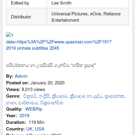
Edited by
Lee Smith
Universal Pictures, eOne, Reliance
Distributor
Entertainment
පරිවර්තනය හා උපසිරැසි ගැන්වීම “හසිත ප්‍රසාද්”
By:
Admin
Posted on:
January 20, 2020
Views:
8,013 views
Genre:
චිත්‍රපටි
,
ඉංග්‍රිසි
,
ක්‍රියාදාම
,
ක්‍රියාදාම හා යුද්ධ
,
ත්‍රාසජනක
,
භාශා
,
වාර්තාමය
,
වික්‍රමාන්විත
Quality:
WEBRip
Year:
2019
Duration:
119 Min
Country:
UK
,
USA