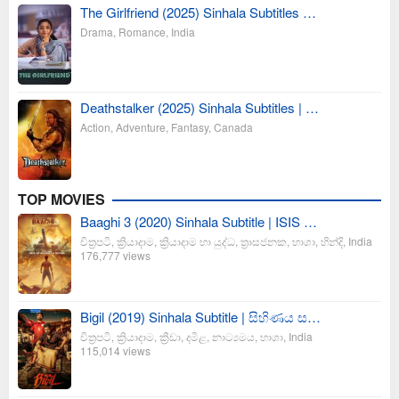
The Girlfriend (2025) Sinhala Subtitles …
Drama
,
Romance
,
India
Deathstalker (2025) Sinhala Subtitles | …
Action
,
Adventure
,
Fantasy
,
Canada
TOP MOVIES
Baaghi 3 (2020) Sinhala Subtitle | ISIS …
චිත්‍රපටි
,
ක්‍රියාදාම
,
ක්‍රියාදාම හා යුද්ධ
,
ත්‍රාසජනක
,
භාශා
,
හින්දි
,
India
176,777 views
Bigil (2019) Sinhala Subtitle | සිහිණය ස…
චිත්‍රපටි
,
ක්‍රියාදාම
,
ක්‍රීඩා
,
දමිළ
,
නාට්‍යමය
,
භාශා
,
India
115,014 views