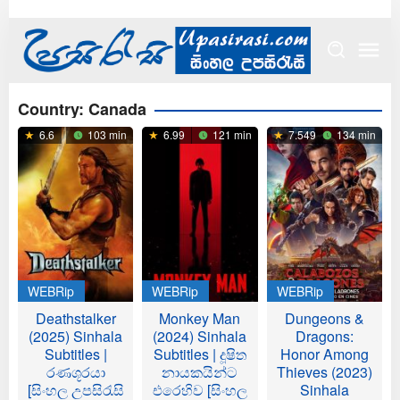
Skip
to
content
Country:
Canada
6.6
103 min
6.99
121 min
7.549
134 min
WEBRip
WEBRip
WEBRip
Deathstalker
Monkey Man
Dungeons &
(2025) Sinhala
(2024) Sinhala
Dragons:
Subtitles |
Subtitles | දූෂිත
Honor Among
රණශූරයා
නායකයින්ට
Thieves (2023)
[සිංහල උපසිරැසි
එරෙහිව [සිංහල
Sinhala