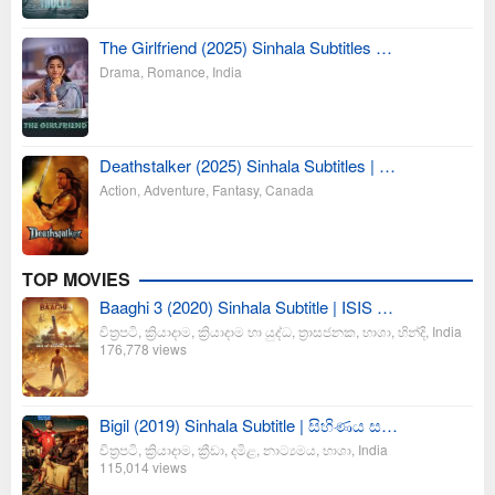
The Girlfriend (2025) Sinhala Subtitles …
Drama
,
Romance
,
India
Deathstalker (2025) Sinhala Subtitles | …
Action
,
Adventure
,
Fantasy
,
Canada
TOP MOVIES
Baaghi 3 (2020) Sinhala Subtitle | ISIS …
චිත්‍රපටි
,
ක්‍රියාදාම
,
ක්‍රියාදාම හා යුද්ධ
,
ත්‍රාසජනක
,
භාශා
,
හින්දි
,
India
176,778 views
Bigil (2019) Sinhala Subtitle | සිහිණය ස…
චිත්‍රපටි
,
ක්‍රියාදාම
,
ක්‍රීඩා
,
දමිළ
,
නාට්‍යමය
,
භාශා
,
India
115,014 views