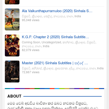
Ala Vaikunthapurramuloo (2020) Sinhala S…
චිත්‍රපටි
,
ක්‍රියාදාම
,
තෙළිගු
,
නාට්‍යමය
,
භාශා
,
India
95,048 views
K.G.F: Chapter 2 (2020) Sinhala Subtitle…
Coming Soon
,
Uncategorized
,
කන්නාඩ
,
ක්‍රියාදාම
,
චිත්‍රපටි
,
නාට්‍යමය
,
භාශා
,
India
82,079 views
Master (2021) Sinhala Subtitles | සද්දේ …
චිත්‍රපටි
,
අභිරහස්
,
ක්‍රියාදාම
,
ත්‍රාසජනක
,
දමිළ
,
නාට්‍යමය
,
භාශා
,
India
72,667 views
ABOUT
මෙම වෙබ් අඩවිය බාවිතා කර ඔබට නවතම චිත්‍රපට,
රූපවාහිණී කතා මාලා සදහා සින්හල උපසිරැසි මෙන්ම එයට