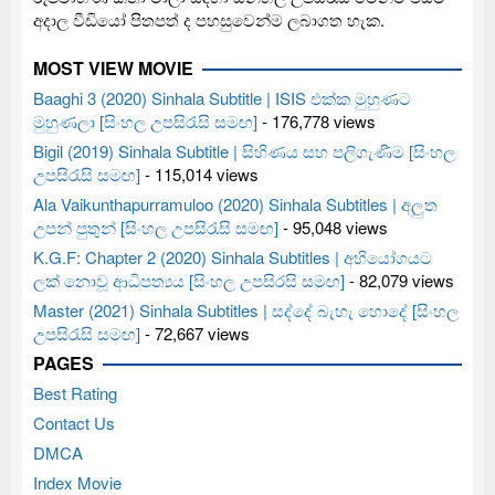
අදාල වීඩියෝ පිතපත් ද පහසුවෙන්ම ලබාගත හැක.
MOST VIEW MOVIE
Baaghi 3 (2020) Sinhala Subtitle | ISIS එක්ක මුහුණට
මුහුණලා [සිංහල උපසිරැසි සමඟ]
- 176,778 views
Bigil (2019) Sinhala Subtitle | සිහිණය සහ පලිගැණීම [සිංහල
උපසිරැසි සමඟ]
- 115,014 views
Ala Vaikunthapurramuloo (2020) Sinhala Subtitles | අලුත
උපන් පුතුන් [සිංහල උපසිරැසි සමඟ]
- 95,048 views
K.G.F: Chapter 2 (2020) Sinhala Subtitles | අභියෝගයට
ලක් නොවූ ආධිපත්‍යය [සිංහල උපසිරසි සමඟ]
- 82,079 views
Master (2021) Sinhala Subtitles | සද්දේ බැහැ හොදේ [සිංහල
උපසිරැසි සමඟ]
- 72,667 views
PAGES
Best Rating
Contact Us
DMCA
Index Movie