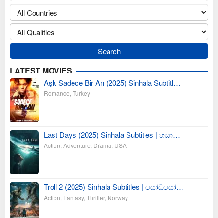
LATEST MOVIES
Aşk Sadece Bir An (2025) Sinhala Subtitl…
Romance
,
Turkey
Last Days (2025) Sinhala Subtitles | භයා…
Action
,
Adventure
,
Drama
,
USA
Troll 2 (2025) Sinhala Subtitles | යෝධයෝ…
Action
,
Fantasy
,
Thriller
,
Norway