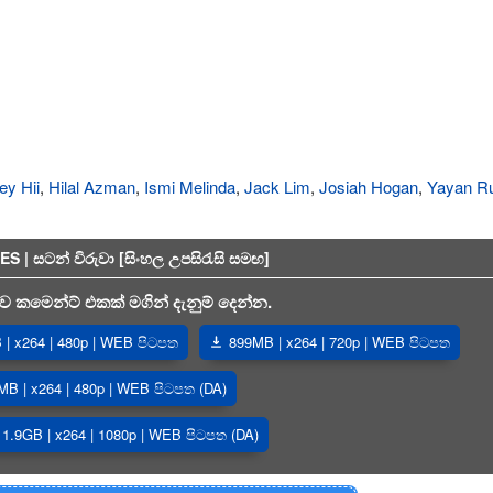
ey Hii
,
Hilal Azman
,
Ismi Melinda
,
Jack Lim
,
Josiah Hogan
,
Yayan R
 සටන් විරුවා [සිංහල උපසිරැසි සමඟ]
 කමෙන්ට් එකක් මගින් දැනුම් දෙන්න.
| x264 | 480p | WEB පිටපත
899MB | x264 | 720p | WEB පිටපත
MB | x264 | 480p | WEB පිටපත (DA)
1.9GB | x264 | 1080p | WEB පිටපත (DA)