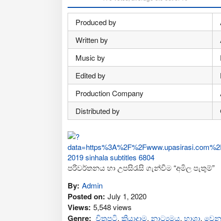
Produced by
Written by
Music by
Edited by
Production Company
Distributed by
පරිවර්තනය හා උපසිරැසි ගැන්වීම “අමිල පැතුම්”
By:
Admin
Posted on:
July 1, 2020
Views:
5,548 views
Genre:
චිත්‍රපටි
,
ක්‍රියාදාම
,
නාට්‍යමය
,
භාශා
,
වෙනත