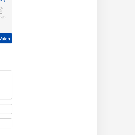
y
,
ි
,
ාශා
,
pudi
Watch