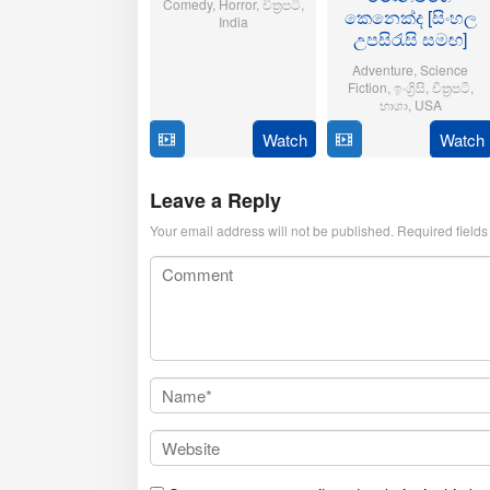
Comedy
,
Horror
,
චිත්‍රපටි
,
කෙනෙක්ද [සිංහල
India
උපසිරැසි සමඟ]
21
Aditya
Adventure
,
Science
Oct
Sarpotdar
Fiction
,
ඉංග්‍රිසි
,
චිත්‍රපටි
,
2025
භාශා
,
USA
Watch
Watch
23
Matt
Jul
Shakman
2025
Leave a Reply
Your email address will not be published.
Required field