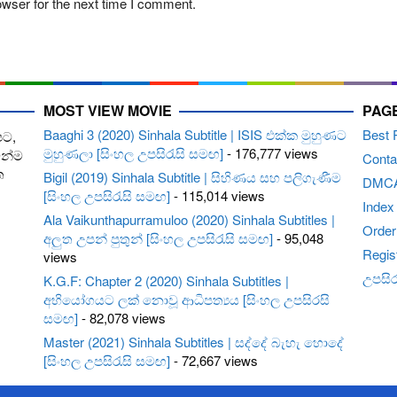
owser for the next time I comment.
MOST VIEW MOVIE
PAG
Baaghi 3 (2020) Sinhala Subtitle | ISIS එක්ක මුහුණට
Best 
පට,
මුහුණලා [සිංහල උපසිරැසි සමඟ]
- 176,777 views
ෙන්ම
Conta
ත
Bigil (2019) Sinhala Subtitle | සිහිණය සහ පලිගැණීම
DMC
[සිංහල උපසිරැසි සමඟ]
- 115,014 views
Index
Ala Vaikunthapurramuloo (2020) Sinhala Subtitles |
Order 
අලුත උපන් පුතුන් [සිංහල උපසිරැසි සමඟ]
- 95,048
Regis
views
උපසිරැ
K.G.F: Chapter 2 (2020) Sinhala Subtitles |
අභියෝගයට ලක් නොවූ ආධිපත්‍යය [සිංහල උපසිරසි
සමඟ]
- 82,078 views
Master (2021) Sinhala Subtitles | සද්දේ බැහැ හොදේ
[සිංහල උපසිරැසි සමඟ]
- 72,667 views