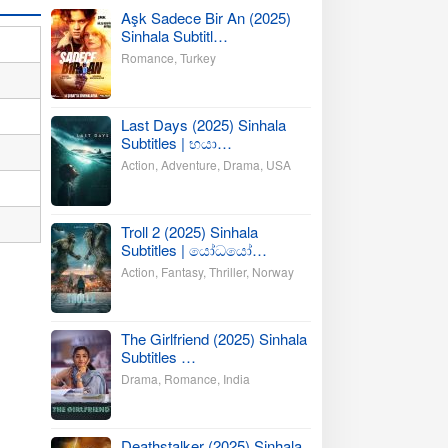
Aşk Sadece Bir An (2025)
Sinhala Subtitl…
Romance
,
Turkey
Last Days (2025) Sinhala
Subtitles | භයා…
Action
,
Adventure
,
Drama
,
USA
Troll 2 (2025) Sinhala
Subtitles | යෝධයෝ…
Action
,
Fantasy
,
Thriller
,
Norway
The Girlfriend (2025) Sinhala
Subtitles …
Drama
,
Romance
,
India
Deathstalker (2025) Sinhala