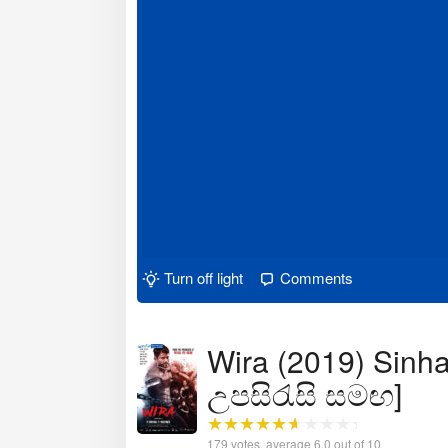
Turn off light
Comments
Wira (2019) Sinhal
උපසිරැසි සමඟ]
179
votes, average
6.0
out of 10