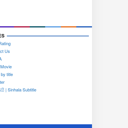
ES
Rating
ct Us
A
 Movie
by title
ter
සි | Sinhala Subtitle