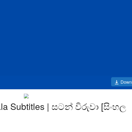
Down
a Subtitles | සටන් විරුවා [සිංහල