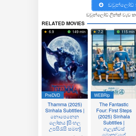
ඩවුන්ලෝඩ්
ඩවුන්ලෝඩ් ලින්ක් වැඩ ක
RELATED MOVIES
6.9
149 min
7.2
115 min
PreDVD
WEBRip
Thamma (2025)
The Fantastic
Sinhala Subtitles |
Four: First Steps
නොපෙනෙන
(2025) Sinhala
ලෝකය [සිංහල
Subtitles |
උපසිරැසි සමඟ]
ගැලැක්ටස්
මොනවගේ