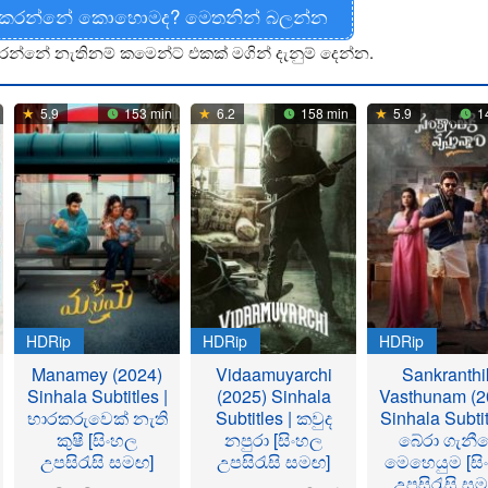
 කරන්නේ කොහොමද? මෙතනින් බලන්න
රන්නේ නැතිනම් කමෙන්ට් එකක් මගින් දැනුම් දෙන්න.
5.9
153 min
6.2
158 min
5.9
1
HDRip
HDRip
HDRip
Manamey (2024)
Vidaamuyarchi
Sankranthi
Sinhala Subtitles |
(2025) Sinhala
Vasthunam (2
භාරකරුවෙක් නැති
Subtitles | කවුද
Sinhala Subtit
කුෂී [සිංහල
නපුරා [සිංහල
බේරා ගැනී
උපසිරැසි සමඟ]
උපසිරැසි සමඟ]
මෙහෙයුම [සි
උපසිරැසි ස