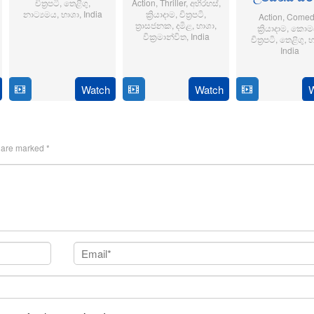
චිත්‍රපටි
,
තෙළිගු
,
Action
,
Thriller
,
අභිරහස්
,
නාට්‍යමය
,
භාශා
,
India
ක්‍රියාදාම
,
චිත්‍රපටි
,
Action
,
Comed
ත්‍රාසජනක
,
දමිළ
,
භාශා
,
ක්‍රියාදාම
,
කොමඩ
6
Sriram
වික්‍රමාන්විත
,
India
චිත්‍රපටි
,
තෙළිගු
,
භ
India
Jun
Adittya
6
Magizh
2024
14
Anil
Feb
Thirumeni
Jan
Ravi
Watch
Watch
2025
2025
s are marked
*