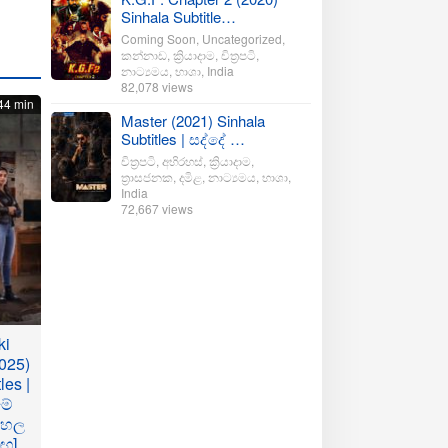
Sinhala Subtitle…
Coming Soon
,
Uncategorized
,
කන්නාඩ
,
ක්‍රියාදාම
,
චිත්‍රපටි
,
නාට්‍යමය
,
භාශා
,
India
82,078 views
44 min
Master (2021) Sinhala
Subtitles | සද්දේ …
චිත්‍රපටි
,
අභිරහස්
,
ක්‍රියාදාම
,
ත්‍රාසජනක
,
දමිළ
,
නාට්‍යමය
,
භාශා
,
India
72,667 views
ki
025)
les |
මේ
ංහල
මඟ]