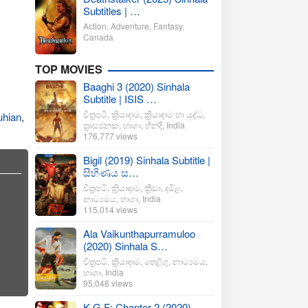
Subtitles | …
Action
,
Adventure
,
Fantasy
,
Canada
TOP MOVIES
Baaghi 3 (2020) Sinhala
Subtitle | ISIS …
චිත්‍රපටි
,
ක්‍රියාදාම
,
ක්‍රියාදාම හා යුද්ධ
,
uhian
,
ත්‍රාසජනක
,
භාශා
,
හින්දි
,
India
176,777 views
Bigil (2019) Sinhala Subtitle |
සිහිණය ස…
චිත්‍රපටි
,
ක්‍රියාදාම
,
ක්‍රීඩා
,
දමිළ
,
නාට්‍යමය
,
භාශා
,
India
115,014 views
Ala Vaikunthapurramuloo
(2020) Sinhala S…
චිත්‍රපටි
,
ක්‍රියාදාම
,
තෙළිගු
,
නාට්‍යමය
,
භාශා
,
India
95,048 views
K.G.F: Chapter 2 (2020)