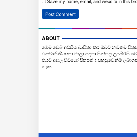
Save my name, email, and website in this br
ABOUT
මෙම වෙබ් අඩවිය බාවිතා කර ඔබට නවතම චිත්‍ර
රූපවාහිණී කතා මාලා සදහා සින්හල උපසිරැසි ම
එයට අදාල වීඩියෝ පිතපත් ද පහසුවෙන්ම ලබාග
හැක.