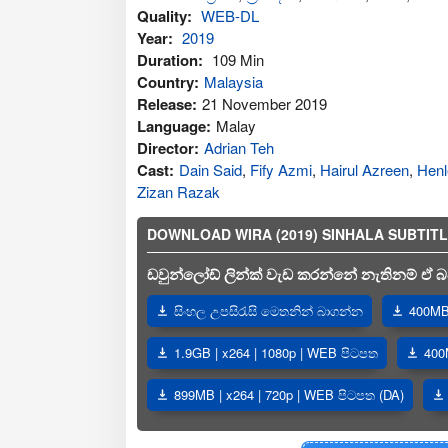
Quality:
WEB-DL
Year:
2019
Duration:
109 Min
Country:
Malaysia
Release:
21 November 2019
Language:
Malay
Director:
Adrian Teh
Cast:
Dain Said
,
Fify Azmi
,
Hairul Azreen
,
Henl
Zizan Razak
DOWNLOAD WIRA (2019) SINHALA SUBTITLES |
ඩවුන්ලෝඩ් ලින්ක් වැඩ කරන්නේ නැතිනම් ඒ බව
සිංහල උපසිරැසි මෙතනින් බාගන්න
400MB 
1.9GB | x264 | 1080p | WEB පිටපත
400
899MB | x264 | 720p | WEB පිටපත (DA)