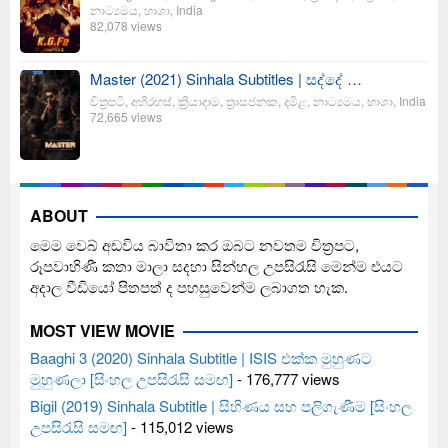
නාට්‍යමය
,
භාශා
,
India
82,078 views
Master (2021) Sinhala Subtitles | සද්දේ …
චිත්‍රපටි
,
අභිරහස්
,
ක්‍රියාදාම
,
ත්‍රාසජනක
,
දමිළ
,
නාට්‍යමය
,
භාශා
,
India
72,665 views
ABOUT
මෙම වෙබ් අඩවිය බාවිතා කර ඔබට නවතම චිත්‍රපට,
රූපවාහිණී කතා මාලා සදහා සින්හල උපසිරැසි මෙන්ම එයට
අදාල වීඩියෝ පිතපත් ද පහසුවෙන්ම ලබාගත හැක.
MOST VIEW MOVIE
Baaghi 3 (2020) Sinhala Subtitle | ISIS එක්ක මුහුණට
මුහුණලා [සිංහල උපසිරැසි සමඟ]
- 176,777 views
Bigil (2019) Sinhala Subtitle | සිහිණය සහ පලිගැණීම [සිංහල
උපසිරැසි සමඟ]
- 115,012 views