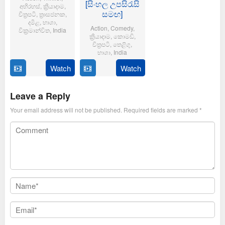
[සිංහල උපසිරැසි
අභිරහස්
,
ක්‍රියාදාම
,
සමඟ]
චිත්‍රපටි
,
ත්‍රාසජනක
,
දමිළ
,
භාශා
,
Action
,
Comedy
,
වික්‍රමාන්විත
,
India
ක්‍රියාදාම
,
කොමඩි
,
චිත්‍රපටි
,
තෙළිගු
,
6
Magizh
භාශා
,
India
Feb
Thirumeni
2025
Watch
Watch
14
Anil
Jan
Ravipudi
2025
Leave a Reply
Your email address will not be published.
Required fields are marked
*