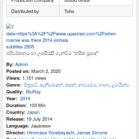
Distributed by
Toho
පරිවර්තනය හා උපසිරැසි ගැන්වීම “හසිත ප්‍රසාද්”
By:
Admin
Posted on:
March 2, 2020
Views:
1,151 views
Genre:
චිත්‍රපටි
,
ඇනිමේෂන්
,
ජපන්
,
නාට්‍යමය
,
භාශා
,
ළමයින්ට
Quality:
BluRay
Year:
2014
Duration:
103 Min
Country:
Japan
Release:
19 July 2014
Language:
Japanese
Director:
Hiromasa Yonebayashi
,
James Simone