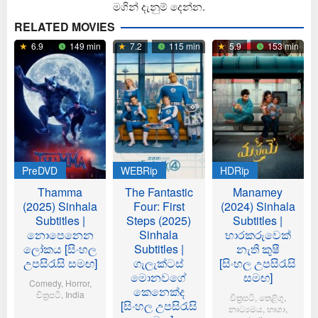
මගින් දැනුම් දෙන්න.
RELATED MOVIES
6.9
149 min
7.2
115 min
5.9
153 min
PreDVD
WEBRip
HDRip
Thamma
The Fantastic
Manamey
(2025) Sinhala
Four: First
(2024) Sinhala
Subtitles |
Steps (2025)
Subtitles |
නොපෙනෙන
Sinhala
භාරකරුවෙක්
ලෝකය [සිංහල
Subtitles |
නැති කුෂී
උපසිරැසි සමඟ]
ගැලැක්ටස්
[සිංහල උපසිරැසි
මොනවගේ
සමඟ]
Comedy
,
Horror
,
කෙනෙක්ද
චිත්‍රපටි
,
India
චිත්‍රපටි
,
තෙළිගු
,
[සිංහල උපසිරැසි
නාට්‍යමය
,
භාශා
,