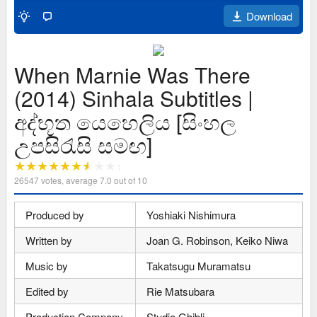
Download
When Marnie Was There
(2014) Sinhala Subtitles |
අද්භූත යෙහෙලිය [සිංහල
උපසිරැසි සමඟ]
26547
votes, average
7.0
out of 10
Produced by
Yoshiaki Nishimura
Written by
Joan G. Robinson, Keiko Niwa
Music by
Takatsugu Muramatsu
Edited by
Rie Matsubara
Production Company
Studio Ghibli