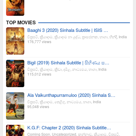
TOP MOVIES
Baaghi 3 (2020) Sinhala Subtitle | ISIS …
චිත්‍රපටි
,
ක්‍රියාදාම
,
ක්‍රියාදාම හා යුද්ධ
,
ත්‍රාසජනක
,
භාශා
,
හින්දි
,
India
176,777 views
Bigil (2019) Sinhala Subtitle | සිහිණය ස…
චිත්‍රපටි
,
ක්‍රියාදාම
,
ක්‍රීඩා
,
දමිළ
,
නාට්‍යමය
,
භාශා
,
India
115,012 views
Ala Vaikunthapurramuloo (2020) Sinhala S…
චිත්‍රපටි
,
ක්‍රියාදාම
,
තෙළිගු
,
නාට්‍යමය
,
භාශා
,
India
95,048 views
K.G.F: Chapter 2 (2020) Sinhala Subtitle…
Coming Soon
,
Uncategorized
,
කන්නාඩ
,
ක්‍රියාදාම
,
චිත්‍රපටි
,