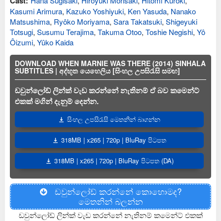
Cast:
Hana Sugisaki
,
Hiroyuki Morisaki
,
Hitomi Kuroki
,
Kasumi Arimura
,
Kazuko Yoshiyuki
,
Ken Yasuda
,
Nanako
Matsushima
,
Ryôko Moriyama
,
Sara Takatsuki
,
Shigeyuki
Totsugi
,
Susumu Terajima
,
Takuma Otoo
,
Toshie Negishi
,
Yô
Ôizumi
,
Yûko Kaida
DOWNLOAD WHEN MARNIE WAS THERE (2014) SINHALA
SUBTITLES | අද්භූත යෙහෙලිය [සිංහල උපසිරැසි සමඟ]
ඩවුන්ලෝඩ් ලින්ක් වැඩ කරන්නේ නැතිනම් ඒ බව කමෙන්ට්
එකක් මගින් දැනුම් දෙන්න.
සිංහල උපසිරැසි මෙතනින් බාගන්න
318MB | x265 | 720p | BluRay පිටපත
318MB | x265 | 720p | BluRay පිටපත (DA)
ඩවුන්ලෝඩ් කරන්නේ කොහොමද?
මෙතනින් බලන්න
ඩවුන්ලෝඩ් ලින්ක් වැඩ කරන්නේ නැතිනම් කමෙන්ට් එකක්