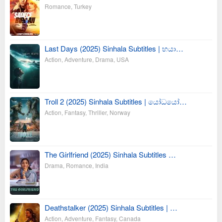
Romance
,
Turkey
Last Days (2025) Sinhala Subtitles | භයා…
Action
,
Adventure
,
Drama
,
USA
Troll 2 (2025) Sinhala Subtitles | යෝධයෝ…
Action
,
Fantasy
,
Thriller
,
Norway
The Girlfriend (2025) Sinhala Subtitles …
Drama
,
Romance
,
India
Deathstalker (2025) Sinhala Subtitles | …
Action
,
Adventure
,
Fantasy
,
Canada