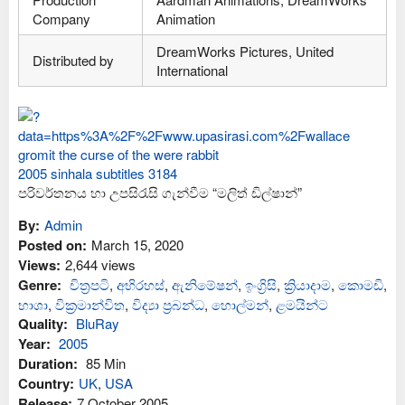
Company
Animation
DreamWorks Pictures, United
Distributed by
International
පරිවර්තනය හා උපසිරැසි ගැන්වීම “මලිත් ඩිල්ෂාන්”
By:
Admin
Posted on:
March 15, 2020
Views:
2,644 views
Genre:
චිත්‍රපටි
,
අභිරහස්
,
ඇනිමේෂන්
,
ඉංග්‍රිසි
,
ක්‍රියාදාම
,
කොමඩි
,
භාශා
,
වික්‍රමාන්විත
,
විද්‍යා ප්‍රබන්ධ
,
හොල්මන්
,
ළමයින්ට
Quality:
BluRay
Year:
2005
Duration:
85 Min
Country:
UK
,
USA
Release:
7 October 2005