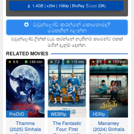
1.4GB | x264 | 1080p | BluRay පිටපත (DA)
ඩවුන්ලෝඩ් කරන්නේ කොහොමද?
මෙතනින් බලන්න
ඩවුන්ලෝඩ් ලින්ක් වැඩ කරන්නේ නැතිනම් කමෙන්ට් එකක්
මගින් දැනුම් දෙන්න.
RELATED MOVIES
6.9
149 min
7.2
115 min
5.9
153 min
PreDVD
WEBRip
HDRip
Thamma
The Fantastic
Manamey
(2025) Sinhala
Four: First
(2024) Sinhala