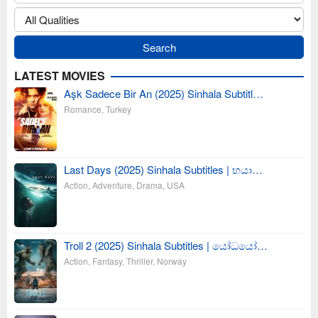
LATEST MOVIES
Aşk Sadece Bir An (2025) Sinhala Subtitl…
Romance
,
Turkey
Last Days (2025) Sinhala Subtitles | භයා…
Action
,
Adventure
,
Drama
,
USA
Troll 2 (2025) Sinhala Subtitles | යෝධයෝ…
Action
,
Fantasy
,
Thriller
,
Norway