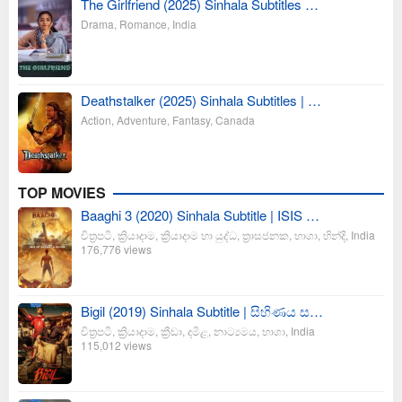
The Girlfriend (2025) Sinhala Subtitles …
Drama
,
Romance
,
India
Deathstalker (2025) Sinhala Subtitles | …
Action
,
Adventure
,
Fantasy
,
Canada
TOP MOVIES
Baaghi 3 (2020) Sinhala Subtitle | ISIS …
චිත්‍රපටි
,
ක්‍රියාදාම
,
ක්‍රියාදාම හා යුද්ධ
,
ත්‍රාසජනක
,
භාශා
,
හින්දි
,
India
176,776 views
Bigil (2019) Sinhala Subtitle | සිහිණය ස…
චිත්‍රපටි
,
ක්‍රියාදාම
,
ක්‍රීඩා
,
දමිළ
,
නාට්‍යමය
,
භාශා
,
India
115,012 views