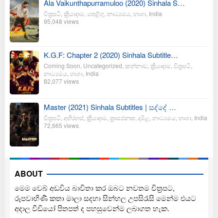
Ala Vaikunthapurramuloo (2020) Sinhala S…
චිත්‍රපටි
,
ක්‍රියාදාම
,
තෙළිගු
,
නාට්‍යමය
,
භාශා
,
India
95,048 views
K.G.F: Chapter 2 (2020) Sinhala Subtitle…
Coming Soon
,
Uncategorized
,
කන්නාඩ
,
ක්‍රියාදාම
,
චිත්‍රපටි
,
නාට්‍යමය
,
භාශා
,
India
82,077 views
Master (2021) Sinhala Subtitles | සද්දේ …
චිත්‍රපටි
,
අභිරහස්
,
ක්‍රියාදාම
,
ත්‍රාසජනක
,
දමිළ
,
නාට්‍යමය
,
භාශා
,
India
72,665 views
ABOUT
මෙම වෙබ් අඩවිය බාවිතා කර ඔබට නවතම චිත්‍රපට,
රූපවාහිණී කතා මාලා සදහා සින්හල උපසිරැසි මෙන්ම එයට
අදාල වීඩියෝ පිතපත් ද පහසුවෙන්ම ලබාගත හැක.