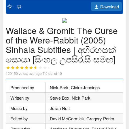
Download
Wallace & Gromit: The Curse
of the Were-Rabbit (2005)
Sinhala Subtitles | අභිරහසක්
සොයා [සිංහල උපසිරැසි සමඟ]
120150
votes, average
7.0
out of 10
Produced by
Nick Park, Claire Jennings
Written by
Steve Box, Nick Park
Music by
Julian Nott
Edited by
David McCormick, Gregory Perler
Production
Aardman Animations, DreamWorks