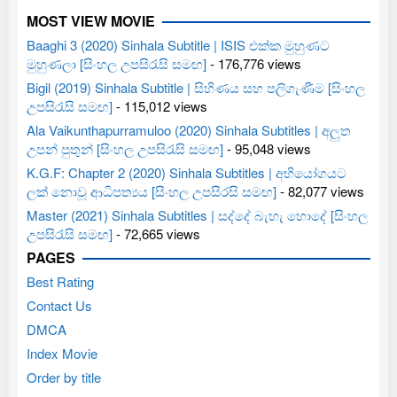
MOST VIEW MOVIE
Baaghi 3 (2020) Sinhala Subtitle | ISIS එක්ක මුහුණට
මුහුණලා [සිංහල උපසිරැසි සමඟ]
- 176,776 views
Bigil (2019) Sinhala Subtitle | සිහිණය සහ පලිගැණීම [සිංහල
උපසිරැසි සමඟ]
- 115,012 views
Ala Vaikunthapurramuloo (2020) Sinhala Subtitles | අලුත
උපන් පුතුන් [සිංහල උපසිරැසි සමඟ]
- 95,048 views
K.G.F: Chapter 2 (2020) Sinhala Subtitles | අභියෝගයට
ලක් නොවූ ආධිපත්‍යය [සිංහල උපසිරසි සමඟ]
- 82,077 views
Master (2021) Sinhala Subtitles | සද්දේ බැහැ හොදේ [සිංහල
උපසිරැසි සමඟ]
- 72,665 views
PAGES
Best Rating
Contact Us
DMCA
Index Movie
Order by title