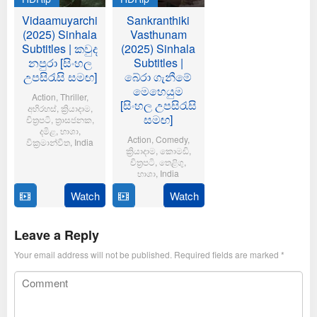
Vidaamuyarchi
Sankranthiki
(2025) Sinhala
Vasthunam
Subtitles | කවුද
(2025) Sinhala
නපුරා [සිංහල
Subtitles |
උපසිරැසි සමඟ]
බේරා ගැනීමේ
මෙහෙයුම
Action
,
Thriller
,
[සිංහල උපසිරැසි
අභිරහස්
,
ක්‍රියාදාම
,
සමඟ]
චිත්‍රපටි
,
ත්‍රාසජනක
,
දමිළ
,
භාශා
,
Action
,
Comedy
,
වික්‍රමාන්විත
,
India
ක්‍රියාදාම
,
කොමඩි
,
චිත්‍රපටි
,
තෙළිගු
,
6
Magizh
භාශා
,
India
Feb
Thirumeni
2025
Watch
Watch
14
Anil
Jan
Ravipudi
2025
Leave a Reply
Your email address will not be published.
Required fields are marked
*