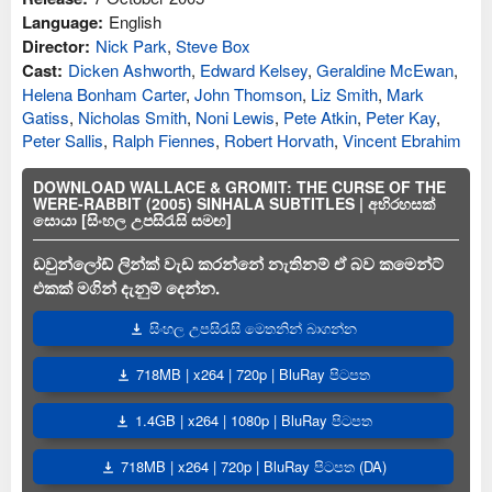
Language:
English
Director:
Nick Park
,
Steve Box
Cast:
Dicken Ashworth
,
Edward Kelsey
,
Geraldine McEwan
,
Helena Bonham Carter
,
John Thomson
,
Liz Smith
,
Mark
Gatiss
,
Nicholas Smith
,
Noni Lewis
,
Pete Atkin
,
Peter Kay
,
Peter Sallis
,
Ralph Fiennes
,
Robert Horvath
,
Vincent Ebrahim
DOWNLOAD WALLACE & GROMIT: THE CURSE OF THE
WERE-RABBIT (2005) SINHALA SUBTITLES | අභිරහසක්
සොයා [සිංහල උපසිරැසි සමඟ]
ඩවුන්ලෝඩ් ලින්ක් වැඩ කරන්නේ නැතිනම් ඒ බව කමෙන්ට්
එකක් මගින් දැනුම් දෙන්න.
සිංහල උපසිරැසි මෙතනින් බාගන්න
718MB | x264 | 720p | BluRay පිටපත
1.4GB | x264 | 1080p | BluRay පිටපත
718MB | x264 | 720p | BluRay පිටපත (DA)