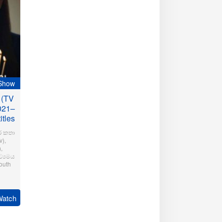
Show
 (TV
021–
itles
ර කතා
v)
,
)
,
්‍යමය
outh
r
Watch
ration