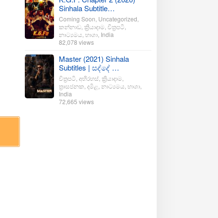
Sinhala Subtitle…
Coming Soon
,
Uncategorized
,
කන්නාඩ
,
ක්‍රියාදාම
,
චිත්‍රපටි
,
නාට්‍යමය
,
භාශා
,
India
82,078 views
Master (2021) Sinhala
Subtitles | සද්දේ …
චිත්‍රපටි
,
අභිරහස්
,
ක්‍රියාදාම
,
ත්‍රාසජනක
,
දමිළ
,
නාට්‍යමය
,
භාශා
,
India
72,665 views