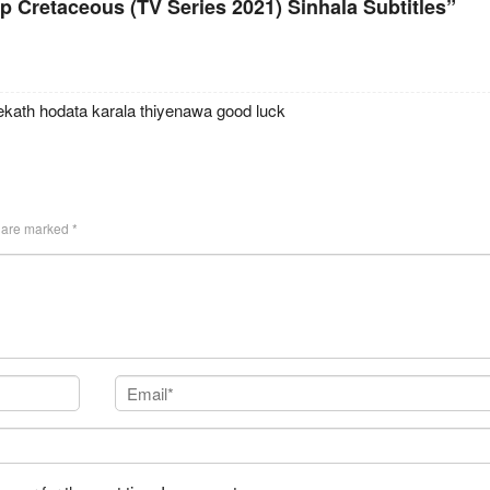
 Cretaceous (TV Series 2021) Sinhala Subtitles”
Leclercq
Beattie
kath hodata karala thiyenawa good luck
s are marked
*