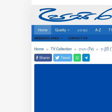
Skip
to
content
Home
Quality
හොඳම
A-Z
T
MEMBERS AREA
CONTACT US
Home
TV Collection
භාශා (Tv)
ඉංග්‍රිසි 
Sharer
Tweet