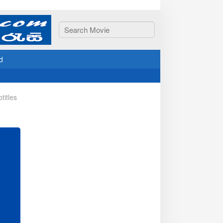
d
titles