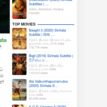
Subtitles | …
Action
,
Adventure
,
Fantasy
,
Canada
TOP MOVIES
Baaghi 3 (2020) Sinhala
Subtitle | ISIS …
ත්ත
චිත්‍රපටි
,
ක්‍රියාදාම
,
ක්‍රියාදාම හා යුද්ධ
,
ත්‍රාසජනක
,
භාශා
,
හින්දි
,
India
්
176,776 views
Bigil (2019) Sinhala Subtitle |
සිහිණය ස…
චිත්‍රපටි
,
ක්‍රියාදාම
,
ක්‍රීඩා
,
දමිළ
,
හට
නාට්‍යමය
,
භාශා
,
India
115,012 views
මං
න්
Ala Vaikunthapurramuloo
(2020) Sinhala S…
චිත්‍රපටි
,
ක්‍රියාදාම
,
තෙළිගු
,
නාට්‍යමය
,
භාශා
,
India
95,048 views
K.G.F: Chapter 2 (2020)