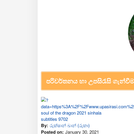
පරිවර්තනය හා උපසිරැසි ගැන්වීම
By:
රුක්ෂාන් ඛාන් (රුකා)
Posted on:
January 30, 2021