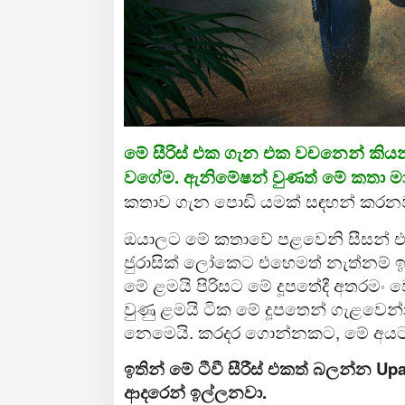
මේ සීරිස් එක ගැන එක වචනෙන් කියන
වගේම. ඇනිමේෂන් වුණත් මේ කතා ම
කතාව ගැන පොඩි යමක් සඳහන් කරනව
ඔයාලට මේ කතාවේ පළවෙනි සීසන් එක
ජුරාසික් ලෝකෙට එහෙමත් නැත්නම් ඉ
මේ ළමයි පිරිසට මේ දූපතේදී අතරමං
වුණු ළමයි ටික මේ දූපතෙන් ගැළවෙ
නෙමෙයි. කරදර ගොන්නකට, මේ අයට 
ඉතින් මේ ටීවී සීරීස් එකත් බලන්න 
ආදරෙන් ඉල්ලනවා.