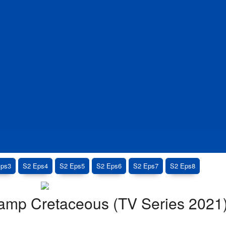
Eps3
S2 Eps4
S2 Eps5
S2 Eps6
S2 Eps7
S2 Eps8
Camp Cretaceous (TV Series 2021