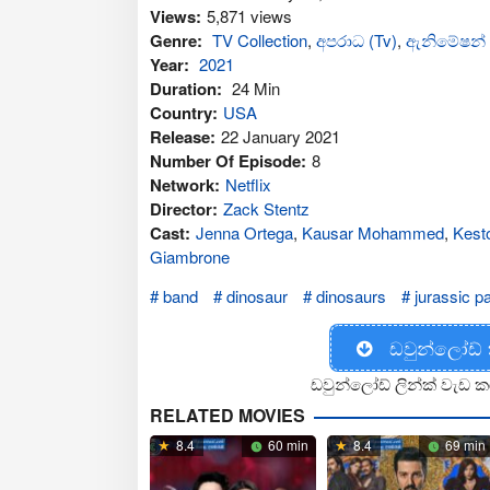
Views:
5,871 views
Genre:
TV Collection
,
අප‍රාධ (Tv)
,
ඇනිමේෂන් 
Year:
2021
Duration:
24 Min
Country:
USA
Release:
22 January 2021
Number Of Episode:
8
Network:
Netflix
Director:
Zack Stentz
Cast:
Jenna Ortega
,
Kausar Mohammed
,
Kest
Giambrone
band
dinosaur
dinosaurs
jurassic p
ඩවුන්ලෝඩ්
ඩවුන්ලෝඩ් ලින්ක් වැඩ ක
RELATED MOVIES
8.4
60 min
8.4
69 min