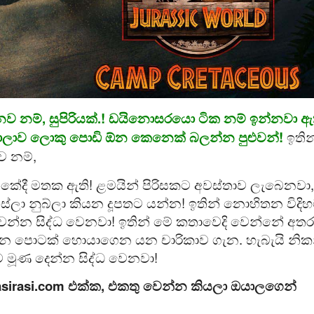
ව නම්, සුපිරියක්.! ඩයිනොසරයො ටික නම් ඉන්නවා ඇ
ාලාව ලොකු පොඩි ඕන කෙනෙක් බලන්න පුළුවන්!
ඉතින
 නම්,
ේදී මතක ඇති! ළමයින් පිරිසකට අවස්තාව ලැබෙනවා,
ස්ලා නුබ්ලා කියන දූපතට යන්න! ඉතින් නොහිතන විදි
 වෙන්න සිද්ධ වෙනවා! ඉතින් මේ කතාවෙදි වෙන්නේ අතර
න්න පොටක් හොයාගෙන යන චාරිකාව ගැන. හැබැයි නික
මූණ දෙන්න සිද්ධ වෙනවා!
Upasirasi.com එක්ක, එකතු වෙන්න කියලා ඔයාලගෙන්