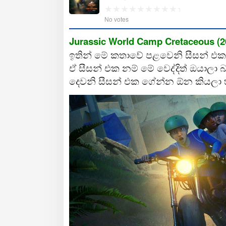
No votes
Jurassic World Camp Cretaceous (20
ඉතින් මේ කතාවේ පළවෙනි සීසන් එක 20
ඒ සීසන් එක නම් මේ වෙද්දිත් ඔයාලා
දෙවනි සීසන් එක ගේන්න ඕන කියලා හ