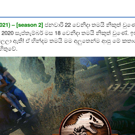
21) – [season 2]
ජනවාරි 22 වෙනිදා තමයි නිකුත් වුණ
20 සැප්තැම්බර් මස 18 වෙනිදා තමයි නිකුත් වුණේ. ඉ
 බලලා ඇති! ඒ හින්දම තමයි මම අලුතෙන්ම ආපු මේ කත
ිතුවේ.