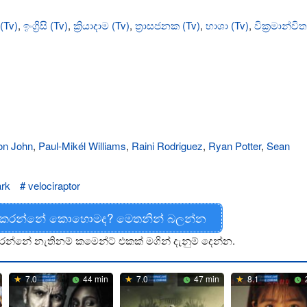
(Tv)
,
ඉංග්‍රිසි (Tv)
,
ක්‍රියාදාම (Tv)
,
ත්‍රාසජනක (Tv)
,
භාශා (Tv)
,
වික්‍රමාන්වි
on John
,
Paul-Mikél Williams
,
Raini Rodriguez
,
Ryan Potter
,
Sean
ark
velociraptor
 කරන්නේ කොහොමද? මෙතනින් බලන්න
රන්නේ නැතිනම් කමෙන්ට් එකක් මගින් දැනුම් දෙන්න.
7.0
44 min
7.0
47 min
8.1