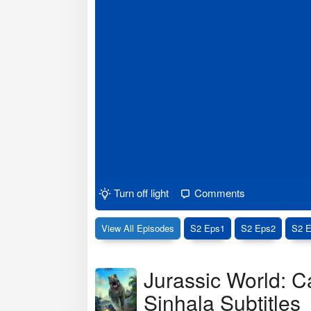
Turn off light
Comments
View All Episodes
S2 Eps1
S2 Eps2
S2 
Jurassic World: 
Sinhala Subtitles