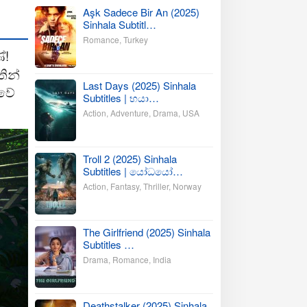
Aşk Sadece Bir An (2025)
Sinhala Subtitl…
Romance
,
Turkey
ේ!
තින්
Last Days (2025) Sinhala
ාවේ
Subtitles | භයා…
Action
,
Adventure
,
Drama
,
USA
Troll 2 (2025) Sinhala
Subtitles | යෝධයෝ…
Action
,
Fantasy
,
Thriller
,
Norway
The Girlfriend (2025) Sinhala
Subtitles …
Drama
,
Romance
,
India
Deathstalker (2025) Sinhala