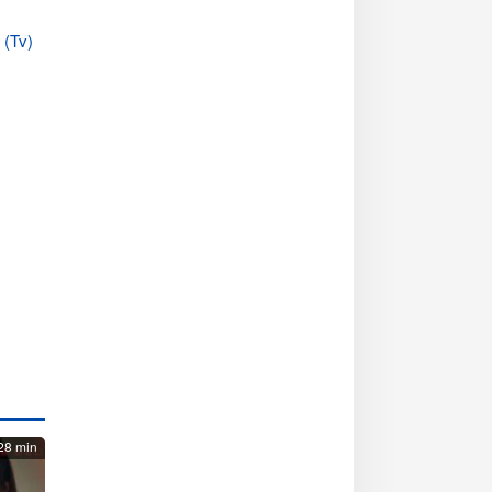
ත (Tv)
28 min