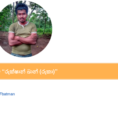
 “රුක්ෂාන් ඛාන් (රුකා)”