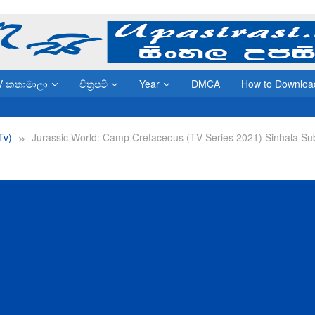
V කතාමාලා
චිත්‍රපටි
Year
DMCA
How to Downloa
(Tv)
Jurassic World: Camp Cretaceous (TV Series 2021) Sinhala Sub