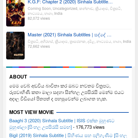
K.G.F: Chapter 2 (2020) Sinhala Subtitle…
Coming Soon
,
Uncategorized
,
කන්නාඩ
,
ක්‍රියාදාම
,
චිත්‍රපටි
,
නාට්‍යමය
,
භාශා
,
India
82,072 views
Master (2021) Sinhala Subtitles | සද්දේ …
චිත්‍රපටි
,
අභිරහස්
,
ක්‍රියාදාම
,
ත්‍රාසජනක
,
දමිළ
,
නාට්‍යමය
,
භාශා
,
India
72,662 views
ABOUT
මෙම වෙබ් අඩවිය බාවිතා කර ඔබට නවතම චිත්‍රපට,
රූපවාහිණී කතා මාලා සදහා සින්හල උපසිරැසි මෙන්ම එයට
අදාල වීඩියෝ පිතපත් ද පහසුවෙන්ම ලබාගත හැක.
MOST VIEW MOVIE
Baaghi 3 (2020) Sinhala Subtitle | ISIS එක්ක මුහුණට
මුහුණලා [සිංහල උපසිරැසි සමඟ]
- 176,773 views
Bigil (2019) Sinhala Subtitle | සිහිණය සහ පලිගැණීම [සිංහල