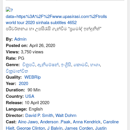
පරිවර්තනය හා උපසිරැසි ගැන්වීම “ප්‍රමෝද් ඉන්දුනිත්”
By:
Admin
Posted on:
April 26, 2020
Views:
3,750 views
Rate:
PG
Genre:
චිත්‍රපටි
,
ඇනිමේෂන්
,
ඉංග්‍රිසි
,
කොමඩි
,
භාශා
,
වික්‍රමාන්විත
Quality:
WEBRip
Year:
2020
Duration:
90 Min
Country:
USA
Release:
10 April 2020
Language:
English
Director:
David P. Smith
,
Walt Dohrn
Cast:
Aino Jawo
,
Anderson .Paak
,
Anna Kendrick
,
Caroline
Hjelt
,
George Clinton
,
J Balvin
,
James Corden
,
Justin