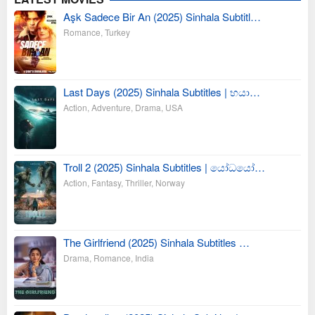
Aşk Sadece Bir An (2025) Sinhala Subtitl…
Romance
,
Turkey
Last Days (2025) Sinhala Subtitles | භයා…
Action
,
Adventure
,
Drama
,
USA
Troll 2 (2025) Sinhala Subtitles | යෝධයෝ…
Action
,
Fantasy
,
Thriller
,
Norway
The Girlfriend (2025) Sinhala Subtitles …
Drama
,
Romance
,
India