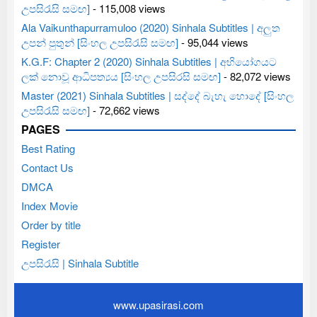
උපසිරැසි සමඟ]
- 115,008 views
Ala Vaikunthapurramuloo (2020) Sinhala Subtitles | අලුත
උපන් පුතුන් [සිංහල උපසිරැසි සමඟ]
- 95,044 views
K.G.F: Chapter 2 (2020) Sinhala Subtitles | අභියෝගයට
ලක් නොවූ ආධිපත්‍යය [සිංහල උපසිරසි සමඟ]
- 82,072 views
Master (2021) Sinhala Subtitles | සද්දේ බැහැ හොදේ [සිංහල
උපසිරැසි සමඟ]
- 72,662 views
PAGES
Best Rating
Contact Us
DMCA
Index Movie
Order by title
Register
උපසිරැසි | Sinhala Subtitle
www.upasirasi.com