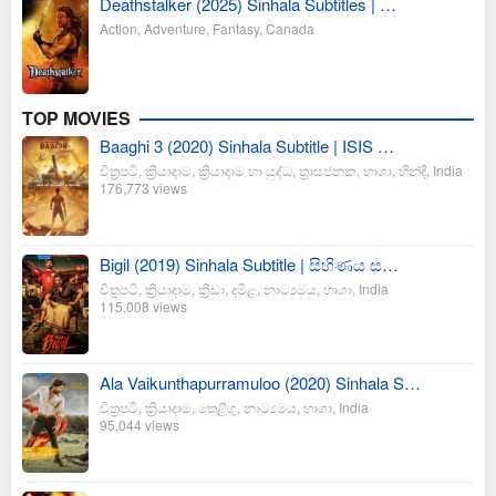
Deathstalker (2025) Sinhala Subtitles | …
Action
,
Adventure
,
Fantasy
,
Canada
TOP MOVIES
Baaghi 3 (2020) Sinhala Subtitle | ISIS …
චිත්‍රපටි
,
ක්‍රියාදාම
,
ක්‍රියාදාම හා යුද්ධ
,
ත්‍රාසජනක
,
භාශා
,
හින්දි
,
India
176,773 views
Bigil (2019) Sinhala Subtitle | සිහිණය ස…
චිත්‍රපටි
,
ක්‍රියාදාම
,
ක්‍රීඩා
,
දමිළ
,
නාට්‍යමය
,
භාශා
,
India
115,008 views
Ala Vaikunthapurramuloo (2020) Sinhala S…
චිත්‍රපටි
,
ක්‍රියාදාම
,
තෙළිගු
,
නාට්‍යමය
,
භාශා
,
India
95,044 views