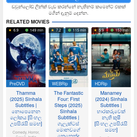
ඩවුන්ලෝඩ් ලින්ක් වැඩ කරන්නේ නැතිනම් කමෙන්ට් එකක්
මගින් දැනුම් දෙන්න.
RELATED MOVIES
6.9
149 min
7.2
115 min
5.9
153 min
PreDVD
WEBRip
HDRip
Thamma
The Fantastic
Manamey
(2025) Sinhala
Four: First
(2024) Sinhala
Subtitles |
Steps (2025)
Subtitles |
නොපෙනෙන
Sinhala
භාරකරුවෙක්
ලෝකය [සිංහල
Subtitles |
නැති කුෂී
උපසිරැසි සමඟ]
ගැලැක්ටස්
[සිංහල උපසිරැසි
මොනවගේ
සමඟ]
Comedy
,
Horror
,
කෙනෙක්ද
චිත්‍රපටි
,
India