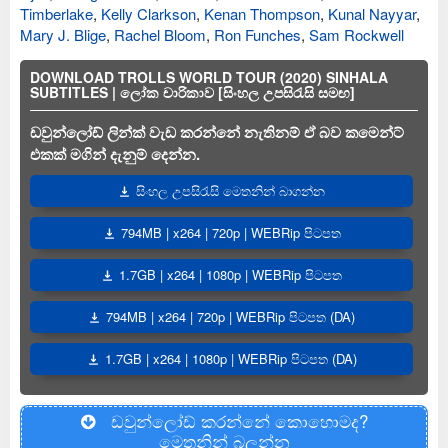
Timberlake
,
Kelly Clarkson
,
Kenan Thompson
,
Kunal Nayyar
,
Mary J. Blige
,
Rachel Bloom
,
Ron Funches
,
Sam Rockwell
DOWNLOAD TROLLS WORLD TOUR (2020) SINHALA
SUBTITLES | ලෝක චාරිකාව [සිංහල උපසිරැසි සමඟ]
ඩවුන්ලෝඩ් ලින්ක් වැඩ කරන්නේ නැතිනම් ඒ බව කමෙන්ට්
එකක් මගින් දැනුම් දෙන්න.
සිංහල උපසිරැසි මෙතනින් බාගන්න
794MB | x264 | 720p | WEBRip පිටපත
1.7GB | x264 | 1080p | WEBRip පිටපත
794MB | x264 | 720p | WEBRip පිටපත (DA)
1.7GB | x264 | 1080p | WEBRip පිටපත (DA)
ඩවුන්ලෝඩ් කරන්නේ කොහොමද?
මෙතනින් බලන්න