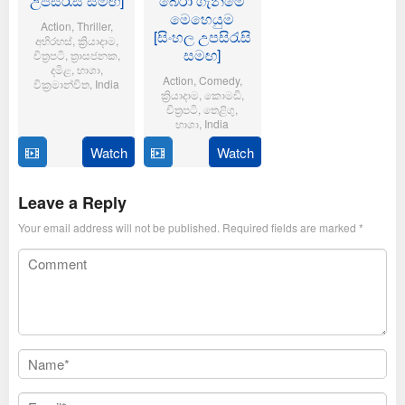
උපසිරැසි සමඟ]
බේරා ගැනීමේ
මෙහෙයුම
Action
,
Thriller
,
[සිංහල උපසිරැසි
අභිරහස්
,
ක්‍රියාදාම
,
සමඟ]
චිත්‍රපටි
,
ත්‍රාසජනක
,
දමිළ
,
භාශා
,
Action
,
Comedy
,
වික්‍රමාන්විත
,
India
ක්‍රියාදාම
,
කොමඩි
,
චිත්‍රපටි
,
තෙළිගු
,
6
Magizh
භාශා
,
India
Feb
Thirumeni
2025
Watch
Watch
14
Anil
Jan
Ravipudi
2025
Leave a Reply
Your email address will not be published.
Required fields are marked
*