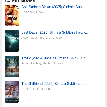
LATEST MOVIES
Aşk Sadece Bir An (2025) Sinhala Subtitl…
Romance
,
Turkey
Last Days (2025) Sinhala Subtitles | භයා…
Action
,
Adventure
,
Drama
,
USA
Troll 2 (2025) Sinhala Subtitles | යෝධයෝ…
Action
,
Fantasy
,
Thriller
,
Norway
The Girlfriend (2025) Sinhala Subtitles …
Drama
,
Romance
,
India