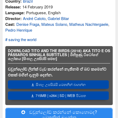
Country:
Brazil
Release:
14 February 2019
Language:
Portuguese, English
Director:
André Catoto
,
Gabriel Bitar
Cast:
Denise Fraga
,
Mateus Solano
,
Matheus Nachtergaele
,
Pedro Henrique
saving the world
DOWNLOAD TITO AND THE BIRDS (2018) AKA TITO E OS
PÁSSAROS SINHALA SUBTITLES | බිහිසුණු ටිටෝගේ
ලෝකය [සිංහල උපසිරසි සමඟ]
ඩවුන්ලෝඩ් ලින්ක් වැඩ කරන්නේ නැතිනම් ඒ බව කමෙන්ට්
එකක් මගින් දැනුම් දෙන්න.
සිංහල උපසිරැසි මෙතනින් බාගන්න
715MB | x264 | SD | WEB පිටපත
ඩවුන්ලෝඩ් කරන්නේ කොහොමද?
මෙතනින් බලන්න