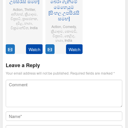
උපසිරැසි සමඟ]
බේරා ගැනීමේ
මෙහෙයුම
Action
,
Thriller
,
[සිංහල උපසිරැසි
අභිරහස්
,
ක්‍රියාදාම
,
සමඟ]
චිත්‍රපටි
,
ත්‍රාසජනක
,
දමිළ
,
භාශා
,
Action
,
Comedy
,
වික්‍රමාන්විත
,
India
ක්‍රියාදාම
,
කොමඩි
,
චිත්‍රපටි
,
තෙළිගු
,
6
Magizh
භාශා
,
India
Feb
Thirumeni
2025
Watch
Watch
14
Anil
Jan
Ravipudi
2025
Leave a Reply
Your email address will not be published.
Required fields are marked
*