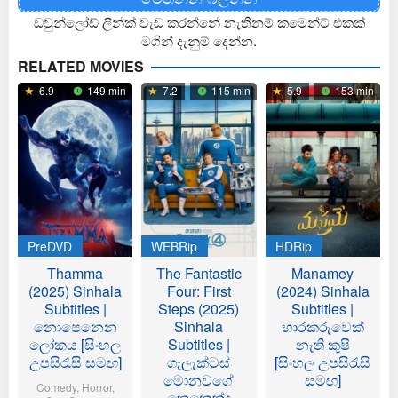
ඩවුන්ලෝඩ් ලින්ක් වැඩ කරන්නේ නැතිනම් කමෙන්ට් එකක්
මගින් දැනුම් දෙන්න.
RELATED MOVIES
6.9
149 min
7.2
115 min
5.9
153 min
PreDVD
WEBRip
HDRip
Thamma
The Fantastic
Manamey
(2025) Sinhala
Four: First
(2024) Sinhala
Subtitles |
Steps (2025)
Subtitles |
නොපෙනෙන
Sinhala
භාරකරුවෙක්
ලෝකය [සිංහල
Subtitles |
නැති කුෂී
උපසිරැසි සමඟ]
ගැලැක්ටස්
[සිංහල උපසිරැසි
මොනවගේ
සමඟ]
Comedy
,
Horror
,
කෙනෙක්ද