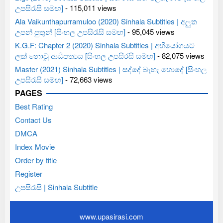
උපසිරැසි සමඟ]
- 115,011 views
Ala Vaikunthapurramuloo (2020) Sinhala Subtitles | අලුත
උපන් පුතුන් [සිංහල උපසිරැසි සමඟ]
- 95,045 views
K.G.F: Chapter 2 (2020) Sinhala Subtitles | අභියෝගයට
ලක් නොවූ ආධිපත්‍යය [සිංහල උපසිරසි සමඟ]
- 82,075 views
Master (2021) Sinhala Subtitles | සද්දේ බැහැ හොදේ [සිංහල
උපසිරැසි සමඟ]
- 72,663 views
PAGES
Best Rating
Contact Us
DMCA
Index Movie
Order by title
Register
උපසිරැසි | Sinhala Subtitle
www.upasirasi.com