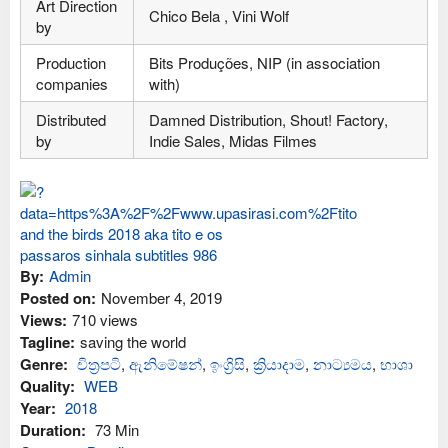
Art Direction
Chico Bela , Vini Wolf
by
Production
Bits Produções, NIP (in association
companies
with)
Distributed
Damned Distribution, Shout! Factory,
by
Indie Sales, Midas Filmes
By:
Admin
Posted on:
November 4, 2019
Views:
710 views
Tagline:
saving the world
Genre:
චිත්‍රපටි
,
ඇනිමේෂන්
,
ඉංග්‍රිසි
,
ක්‍රියාදාම
,
නාට්‍යමය
,
භාශා
Quality:
WEB
Year:
2018
Duration:
73 Min