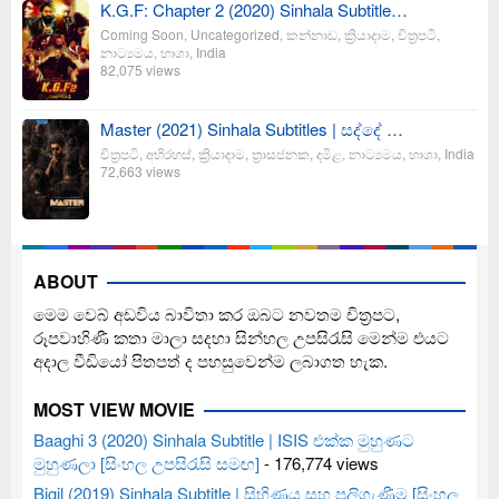
K.G.F: Chapter 2 (2020) Sinhala Subtitle…
Coming Soon
,
Uncategorized
,
කන්නාඩ
,
ක්‍රියාදාම
,
චිත්‍රපටි
,
නාට්‍යමය
,
භාශා
,
India
82,075 views
Master (2021) Sinhala Subtitles | සද්දේ …
චිත්‍රපටි
,
අභිරහස්
,
ක්‍රියාදාම
,
ත්‍රාසජනක
,
දමිළ
,
නාට්‍යමය
,
භාශා
,
India
72,663 views
ABOUT
මෙම වෙබ් අඩවිය බාවිතා කර ඔබට නවතම චිත්‍රපට,
රූපවාහිණී කතා මාලා සදහා සින්හල උපසිරැසි මෙන්ම එයට
අදාල වීඩියෝ පිතපත් ද පහසුවෙන්ම ලබාගත හැක.
MOST VIEW MOVIE
Baaghi 3 (2020) Sinhala Subtitle | ISIS එක්ක මුහුණට
මුහුණලා [සිංහල උපසිරැසි සමඟ]
- 176,774 views
Bigil (2019) Sinhala Subtitle | සිහිණය සහ පලිගැණීම [සිංහල