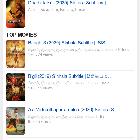
Deathstalker (2025) Sinhala Subtitles | …
Action
,
Adventure
,
Fantasy
,
Canada
TOP MOVIES
Baaghi 3 (2020) Sinhala Subtitle | ISIS …
චිත්‍රපටි
,
ක්‍රියාදාම
,
ක්‍රියාදාම හා යුද්ධ
,
ත්‍රාසජනක
,
භාශා
,
හින්දි
,
India
176,774 views
Bigil (2019) Sinhala Subtitle | සිහිණය ස…
චිත්‍රපටි
,
ක්‍රියාදාම
,
ක්‍රීඩා
,
දමිළ
,
නාට්‍යමය
,
භාශා
,
India
115,011 views
Ala Vaikunthapurramuloo (2020) Sinhala S…
චිත්‍රපටි
,
ක්‍රියාදාම
,
තෙළිගු
,
නාට්‍යමය
,
භාශා
,
India
95,045 views