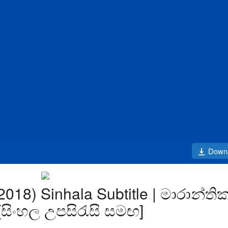
Down
18) Sinhala Subtitle | මාරාන්ති
ිංහල උපසිරැසි සමඟ]