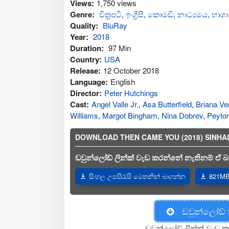
Views:
1,750 views
Genre:
චිත්‍රපටි
,
ඉංග්‍රිසි
,
කොමඩි
,
නාට්‍යමය
,
භාශා
Quality:
BluRay
Year:
2018
Duration:
97 Min
Country:
USA
Release:
12 October 2018
Language:
English
Director:
Peter Hutchings
Cast:
Angel Valle Jr.
,
Asa Butterfield
,
Briana V
Williams
,
Margot Bingham
,
Nina Dobrev
,
Peyton
DOWNLOAD THEN CAME YOU (2018) SINHALA 
ඩවුන්ලෝඩ් ලින්ක් වැඩ කරන්නේ නැතිනම් ඒ බව
සිංහල උපසිරැසි මෙතනින් බාගන්න
821MB 
ඩවුන්ලෝඩ්
ඩවුන්ලෝඩ් ලින්ක් වැඩ ක