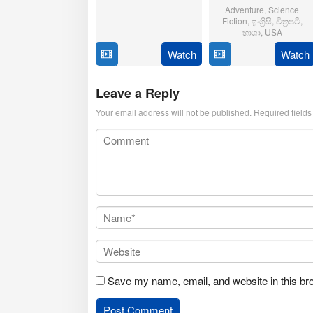
21
Aditya
Adventure
,
Science
Oct
Sarpotdar
Fiction
,
ඉංග්‍රිසි
,
චිත්‍රපටි
,
2025
භාශා
,
USA
Watch
Watch
23
Matt
Jul
Shakman
2025
Leave a Reply
Your email address will not be published.
Required field
Save my name, email, and website in this br