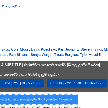
,
වික්‍රමාන්විත
enskus
,
Colin Moss
,
David Koechner
,
Ken Jeong
,
L. Steven Taylor
,
Ma
 List
,
Ron Simons
,
Sonya Walger
,
Tituss Burgess
,
Tyler Hoechlin
SUBTITLE | මාරාන්තික රෝගයට එරෙහිව [සිංහල උපසිරැසි සමඟ]
 කමෙන්ට් එකක් මගින් දැනුම් දෙන්න.
| x264 | 720p | BluRay පිටපත
1.5GB | x264 | 1080p | BluRay පිටපත
 කරන්නේ කොහොමද? මෙතනින් බලන්න
රන්නේ නැතිනම් කමෙන්ට් එකක් මගින් දැනුම් දෙන්න.