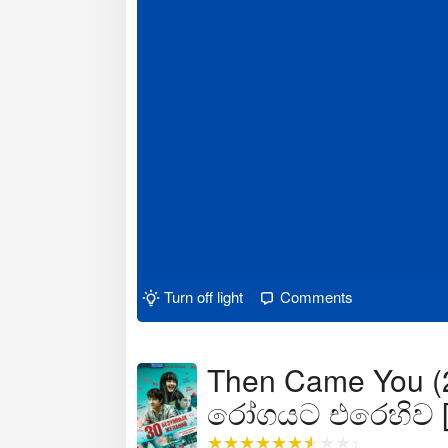
Turn off light
Comments
Then Came You (20
රෝගයට එරෙහිව [ස