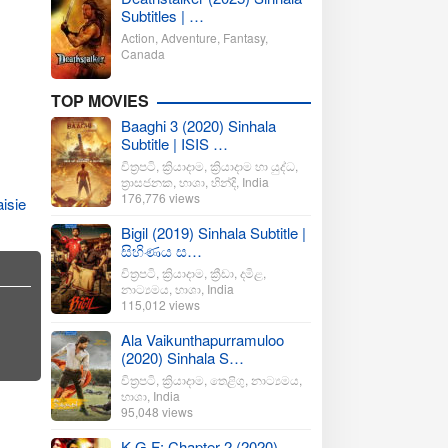
Subtitles | …
Action
,
Adventure
,
Fantasy
,
Canada
TOP MOVIES
Baaghi 3 (2020) Sinhala
Subtitle | ISIS …
චිත්‍රපටි
,
ක්‍රියාදාම
,
ක්‍රියාදාම හා යුද්ධ
,
ත්‍රාසජනක
,
භාශා
,
හින්දි
,
India
176,776 views
isie
Bigil (2019) Sinhala Subtitle |
සිහිණය ස…
චිත්‍රපටි
,
ක්‍රියාදාම
,
ක්‍රීඩා
,
දමිළ
,
නාට්‍යමය
,
භාශා
,
India
115,012 views
Ala Vaikunthapurramuloo
(2020) Sinhala S…
චිත්‍රපටි
,
ක්‍රියාදාම
,
තෙළිගු
,
නාට්‍යමය
,
භාශා
,
India
95,048 views
K.G.F: Chapter 2 (2020)