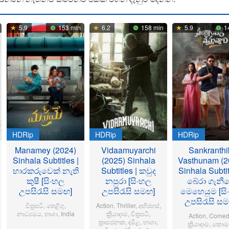
5.9
153 min
6.2
158 min
5.9
1
HDRip
HDRip
HDRip
Manamey (2024)
Vidaamuyarchi
Sankranthi
Sinhala Subtitles |
(2025) Sinhala
Vasthunam (2
භාරකරුවෙක් නැති
Subtitles | කවුද
Sinhala Subtit
කුෂී [සිංහල
නපුරා [සිංහල
බේරා ගැනී
උපසිරැසි සමඟ]
උපසිරැසි සමඟ]
මෙහෙයුම [සි
උපසිරැසි ස
චිත්‍රපටි
,
තෙළිගු
,
Action
,
Thriller
,
අභිරහස්
,
නාට්‍යමය
,
භාශා
,
India
ක්‍රියාදාම
,
චිත්‍රපටි
,
Action
,
Comed
ත්‍රාසජනක
,
දමිළ
,
භාශා
,
ක්‍රියාදාම
,
කොමඩ