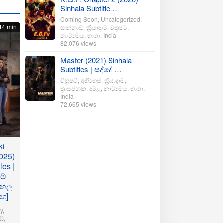
Sinhala Subtitle…
Coming Soon
,
Uncategorized
,
44 min
කන්නාඩ
,
ක්‍රියාදාම
,
චිත්‍රපටි
,
නාට්‍යමය
,
භාශා
,
India
82,076 views
Master (2021) Sinhala
Subtitles | සද්දේ …
චිත්‍රපටි
,
අභිරහස්
,
ක්‍රියාදාම
,
ත්‍රාසජනක
,
දමිළ
,
නාට්‍යමය
,
භාශා
,
India
72,665 views
ki
025)
les |
මේ
ංහල
මඟ]
y
,
ි
,