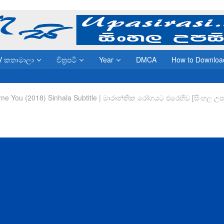
V කතාමාලා
චිත්‍රපටි
Year
DMCA
How to Downloa
e You (2018) Sinhala Subtitle | මාරාන්තික රෝගයට එරෙහිව [සිංහල උපස