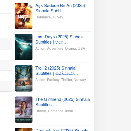
Aşk Sadece Bir An (2025)
Sinhala Subtitl…
Romance
,
Turkey
Last Days (2025) Sinhala
Subtitles | භයා…
Action
,
Adventure
,
Drama
,
USA
Troll 2 (2025) Sinhala
Subtitles | යෝධයෝ…
Action
,
Fantasy
,
Thriller
,
Norway
The Girlfriend (2025) Sinhala
Subtitles …
Drama
,
Romance
,
India
Deathstalker (2025) Sinhala