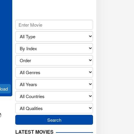
load
ක
LATEST MOVIES