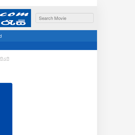
d
ිරැසි