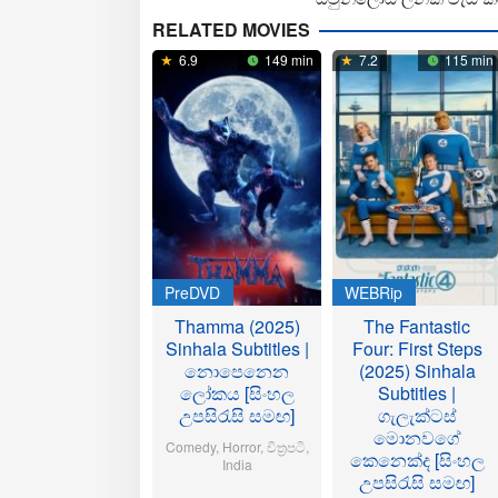
RELATED MOVIES
6.9
149 min
7.2
115 min
PreDVD
WEBRip
Thamma (2025)
The Fantastic
Sinhala Subtitles |
Four: First Steps
නොපෙනෙන
(2025) Sinhala
ලෝකය [සිංහල
Subtitles |
උපසිරැසි සමඟ]
ගැලැක්ටස්
මොනවගේ
Comedy
,
Horror
,
චිත්‍රපටි
,
කෙනෙක්ද [සිංහල
India
උපසිරැසි සමඟ]