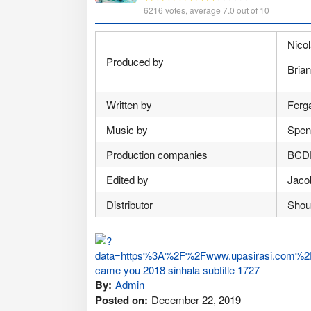
6216
votes, average
7.0
out of 10
Nicol
Produced by
Brian
Written by
Ferg
Music by
Spen
Production companies
BCDF
Edited by
Jaco
Distributor
Shout
By:
Admin
Posted on:
December 22, 2019