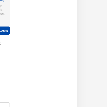
y
,
ි
,
ාශා
,
pudi
Watch
ි