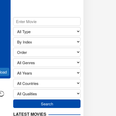
load
වේ
LATEST MOVIES