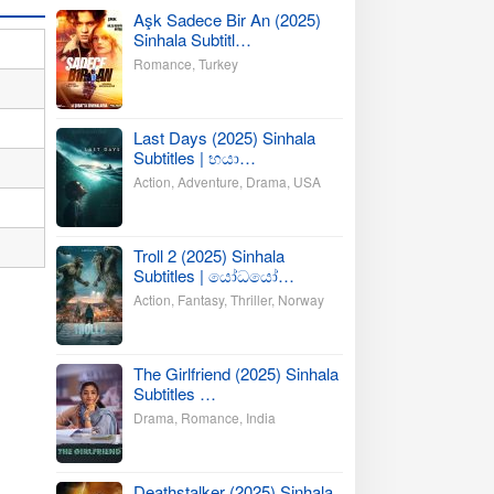
Aşk Sadece Bir An (2025)
Sinhala Subtitl…
Romance
,
Turkey
Last Days (2025) Sinhala
Subtitles | භයා…
Action
,
Adventure
,
Drama
,
USA
Troll 2 (2025) Sinhala
Subtitles | යෝධයෝ…
Action
,
Fantasy
,
Thriller
,
Norway
The Girlfriend (2025) Sinhala
Subtitles …
Drama
,
Romance
,
India
Deathstalker (2025) Sinhala