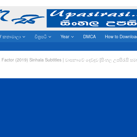
V කතාමාලා
චිත්‍රපටි
Year
DMCA
How to Downloa
Factor (2019) Sinhala Subtitles | වාසනාවේ දෙව්දුව [සිංහල උපසිරැසි සම