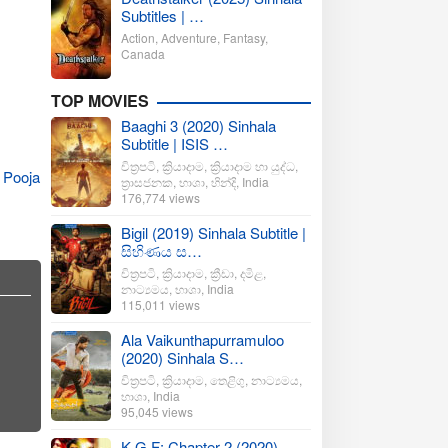
Subtitles | …
Action
,
Adventure
,
Fantasy
,
Canada
TOP MOVIES
Baaghi 3 (2020) Sinhala
Subtitle | ISIS …
චිත්‍රපටි
,
ක්‍රියාදාම
,
ක්‍රියාදාම හා යුද්ධ
,
,
Pooja
ත්‍රාසජනක
,
භාශා
,
හින්දි
,
India
176,774 views
Bigil (2019) Sinhala Subtitle |
සිහිණය ස…
චිත්‍රපටි
,
ක්‍රියාදාම
,
ක්‍රීඩා
,
දමිළ
,
නාට්‍යමය
,
භාශා
,
India
115,011 views
Ala Vaikunthapurramuloo
(2020) Sinhala S…
චිත්‍රපටි
,
ක්‍රියාදාම
,
තෙළිගු
,
නාට්‍යමය
,
භාශා
,
India
95,045 views
K.G.F: Chapter 2 (2020)