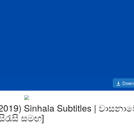
Down
2019) Sinhala Subtitles | වාසනා
සිරැසි සමඟ]