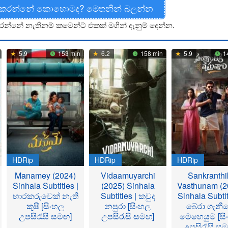
 කරන්නේ කොහොමද? මෙතනින් බලන්න
රන්නේ නැතිනම් කමෙන්ට් එකක් මගින් දැනුම් දෙන්න.
5.9
153 min
6.2
158 min
5.9
1
HDRip
HDRip
HDRip
Manamey (2024)
Vidaamuyarchi
Sankranthi
Sinhala Subtitles |
(2025) Sinhala
Vasthunam (2
භාරකරුවෙක් නැති
Subtitles | කවුද
Sinhala Subtit
කුෂී [සිංහල
නපුරා [සිංහල
බේරා ගැනී
උපසිරැසි සමඟ]
උපසිරැසි සමඟ]
මෙහෙයුම [සි
උපසිරැසි ස