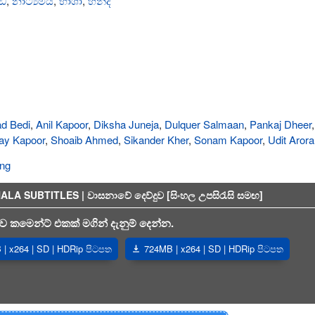
ි
,
නාට්‍යමය
,
භාශා
,
හින්දි
d Bedi
,
Anil Kapoor
,
Diksha Juneja
,
Dulquer Salmaan
,
Pankaj Dheer
ay Kapoor
,
Shoaib Ahmed
,
Sikander Kher
,
Sonam Kapoor
,
Udit Arora
ing
 SUBTITLES | වාසනාවේ දෙව්දුව [සිංහල උපසිරැසි සමඟ]
 කමෙන්ට් එකක් මගින් දැනුම් දෙන්න.
| x264 | SD | HDRip පිටපත
724MB | x264 | SD | HDRip පිටපත