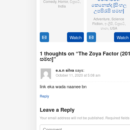
Comedy
,
Horror
,
චිත්‍රපටි
,
කෙනෙක්ද [සිංහල
India
උපසිරැසි සමඟ]
21
Aditya
Adventure
,
Science
Oct
Sarpotdar
Fiction
,
ඉංග්‍රිසි
,
චිත්‍රපටි
,
2025
භාශා
,
USA
Watch
Watch
23
Matt
Jul
Shakman
2025
1 thoughts on “The Zoya Factor (2019
සමඟ]”
e.s.n silva
says:
October 11, 2020 at 5:08 am
link eka wada naanee bn
Reply
Leave a Reply
Your email address will not be published.
Required field