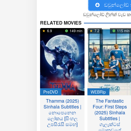
ඩවුන්ලෝඩ්
ඩවුන්ලෝඩ් ලින්ක් වැඩ ක
RELATED MOVIES
6.9
149 min
7.2
115 min
PreDVD
WEBRip
Thamma (2025)
The Fantastic
Sinhala Subtitles |
Four: First Steps
නොපෙනෙන
(2025) Sinhala
ලෝකය [සිංහල
Subtitles |
උපසිරැසි සමඟ]
ගැලැක්ටස්
මොනවගේ