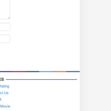
ES
Rating
ct Us
A
 Movie