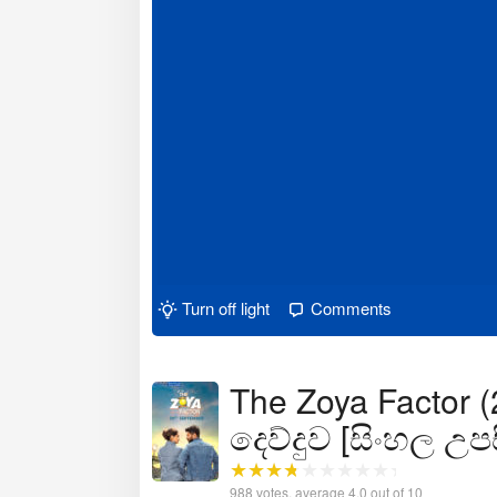
Turn off light
Comments
The Zoya Factor (
දෙව්දුව [සිංහල උප
988
votes, average
4.0
out of 10