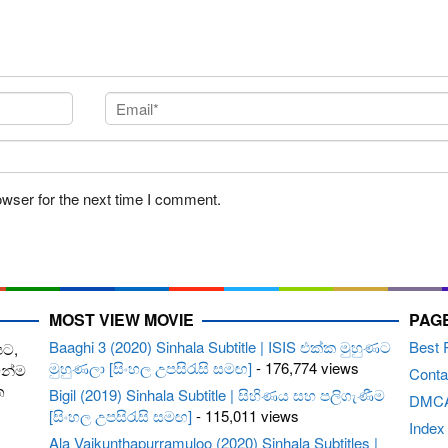
owser for the next time I comment.
MOST VIEW MOVIE
PAG
Baaghi 3 (2020) Sinhala Subtitle | ISIS එක්ක මුහුණට
Best 
පට,
මුහුණලා [සිංහල උපසිරැසි සමඟ]
- 176,774 views
ෙන්ම
Conta
ත
Bigil (2019) Sinhala Subtitle | සිහිණය සහ පලිගැණීම
DMC
[සිංහල උපසිරැසි සමඟ]
- 115,011 views
Index
Ala Vaikunthapurramuloo (2020) Sinhala Subtitles |