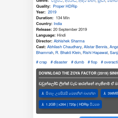
Genre:
චිත්‍රපටි
,
අප‍රාධ
,
ආද‍ර කතා
,
ක්‍රීඩා
,
කොමඩ
Quality:
Proper HDRip
Year:
2019
Duration:
134 Min
Country:
India
Release:
20 September 2019
Language:
Hindi
Director:
Abhishek Sharma
Cast:
Abhilash Chaudhary
,
Alistar Bennis
,
Anga
Bhamrrah
,
R. Bhakti Klein
,
Rishi Hapawat
,
Sanj
crap
disaster
dumb
flop
overact
DOWNLOAD THE ZOYA FACTOR (2019) SINHALA
ඩවුන්ලෝඩ් ලින්ක් වැඩ කරන්නේ නැතිනම් ඒ බව
සිංහල උපසිරැසි මෙතනින් බාගන්න
398MB 
1.2GB | x264 | 720p | HDRip පිටපත