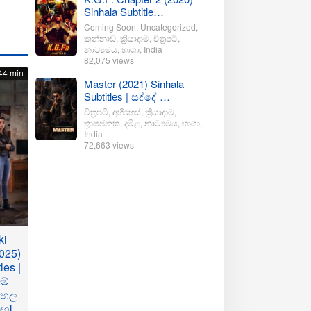
Sinhala Subtitle…
Coming Soon
,
Uncategorized
,
කන්නාඩ
,
ක්‍රියාදාම
,
චිත්‍රපටි
,
නාට්‍යමය
,
භාශා
,
India
82,075 views
44 min
Master (2021) Sinhala
Subtitles | සද්දේ …
චිත්‍රපටි
,
අභිරහස්
,
ක්‍රියාදාම
,
ත්‍රාසජනක
,
දමිළ
,
නාට්‍යමය
,
භාශා
,
India
72,663 views
ki
025)
les |
මේ
ංහල
මඟ]