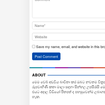
Save my name, email, and website in this br
ABOUT
මෙම වෙබ් අඩවිය බාවිතා කර ඔබට නවතම චිත්‍ර
රූපවාහිණී කතා මාලා සදහා සින්හල උපසිරැසි ම
එයට අදාල වීඩියෝ පිතපත් ද පහසුවෙන්ම ලබාග
හැක.