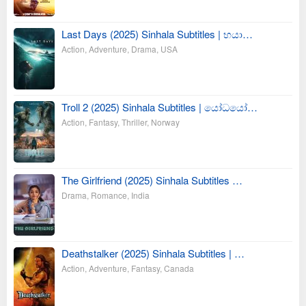
Last Days (2025) Sinhala Subtitles | භයා…
Action
,
Adventure
,
Drama
,
USA
Troll 2 (2025) Sinhala Subtitles | යෝධයෝ…
Action
,
Fantasy
,
Thriller
,
Norway
The Girlfriend (2025) Sinhala Subtitles …
Drama
,
Romance
,
India
Deathstalker (2025) Sinhala Subtitles | …
Action
,
Adventure
,
Fantasy
,
Canada