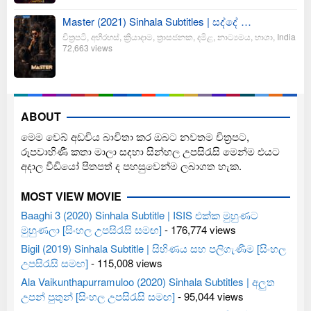
Master (2021) Sinhala Subtitles | සද්දේ …
චිත්‍රපටි
,
අභිරහස්
,
ක්‍රියාදාම
,
ත්‍රාසජනක
,
දමිළ
,
නාට්‍යමය
,
භාශා
,
India
72,663 views
ABOUT
මෙම වෙබ් අඩවිය බාවිතා කර ඔබට නවතම චිත්‍රපට,
රූපවාහිණී කතා මාලා සදහා සින්හල උපසිරැසි මෙන්ම එයට
අදාල වීඩියෝ පිතපත් ද පහසුවෙන්ම ලබාගත හැක.
MOST VIEW MOVIE
Baaghi 3 (2020) Sinhala Subtitle | ISIS එක්ක මුහුණට
මුහුණලා [සිංහල උපසිරැසි සමඟ]
- 176,774 views
Bigil (2019) Sinhala Subtitle | සිහිණය සහ පලිගැණීම [සිංහල
උපසිරැසි සමඟ]
- 115,008 views
Ala Vaikunthapurramuloo (2020) Sinhala Subtitles | අලුත
උපන් පුතුන් [සිංහල උපසිරැසි සමඟ]
- 95,044 views