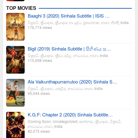
TOP MOVIES
Baaghi 3 (2020) Sinhala Subtitle | ISIS …
චිත්‍රපටි
,
ක්‍රියාදාම
,
ක්‍රියාදාම හා යුද්ධ
,
ත්‍රාසජනක
,
භාශා
,
හින්දි
,
India
176,774 views
Bigil (2019) Sinhala Subtitle | සිහිණය ස…
චිත්‍රපටි
,
ක්‍රියාදාම
,
ක්‍රීඩා
,
දමිළ
,
නාට්‍යමය
,
භාශා
,
India
115,008 views
Ala Vaikunthapurramuloo (2020) Sinhala S…
චිත්‍රපටි
,
ක්‍රියාදාම
,
තෙළිගු
,
නාට්‍යමය
,
භාශා
,
India
95,044 views
K.G.F: Chapter 2 (2020) Sinhala Subtitle…
Coming Soon
,
Uncategorized
,
කන්නාඩ
,
ක්‍රියාදාම
,
චිත්‍රපටි
,
නාට්‍යමය
,
භාශා
,
India
82,073 views