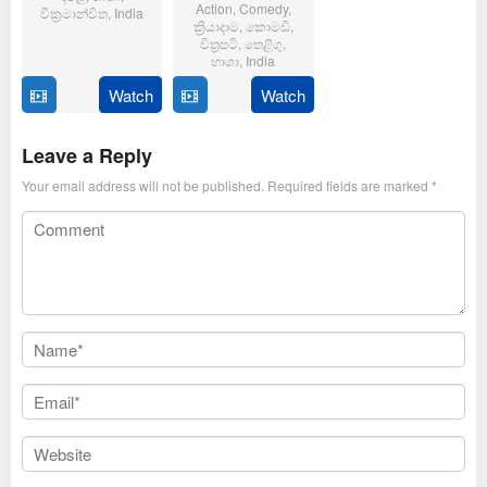
Action
,
Comedy
,
වික්‍රමාන්විත
,
India
ක්‍රියාදාම
,
කොමඩි
,
චිත්‍රපටි
,
තෙළිගු
,
6
Magizh
භාශා
,
India
Feb
Thirumeni
2025
Watch
Watch
14
Anil
Jan
Ravipudi
2025
Leave a Reply
Your email address will not be published.
Required fields are marked
*