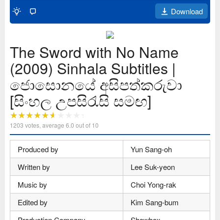
Download
The Sword with No Name
(2009) Sinhala Subtitles |
ජොසොනයේ අසිපත්කරුවා
[සිංහල උපසිරැසි සමඟ]
1203
votes, average
6.0
out of 10
Produced by
Yun Sang-oh
Written by
Lee Suk-yeon
Music by
Choi Yong-rak
Edited by
Kim Sang-bum
Production Company
Showbox