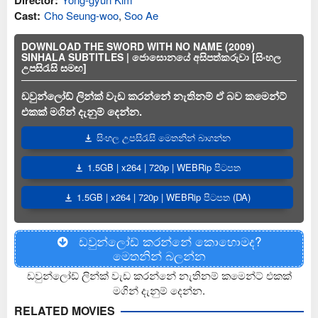
Director:
Cast:
Cho Seung-woo
,
Soo Ae
DOWNLOAD THE SWORD WITH NO NAME (2009)
SINHALA SUBTITLES | ජොසොනයේ අසිපත්කරුවා [සිංහල
උපසිරැසි සමඟ]
ඩවුන්ලෝඩ් ලින්ක් වැඩ කරන්නේ නැතිනම් ඒ බව කමෙන්ට්
එකක් මගින් දැනුම් දෙන්න.
සිංහල උපසිරැසි මෙතනින් බාගන්න
1.5GB | x264 | 720p | WEBRip පිටපත
1.5GB | x264 | 720p | WEBRip පිටපත (DA)
ඩවුන්ලෝඩ් කරන්නේ කොහොමද?
මෙතනින් බලන්න
ඩවුන්ලෝඩ් ලින්ක් වැඩ කරන්නේ නැතිනම් කමෙන්ට් එකක්
මගින් දැනුම් දෙන්න.
RELATED MOVIES