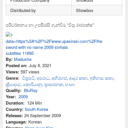
Distributed by
Showbox
පරිවර්තනය හා උපසිරැසි ගැන්වීම “විසූ රාජපක්ෂ”
By:
Madusha
Posted on:
July 8, 2021
Views:
597 views
Genre:
චිත්‍රපටි
,
අප‍රාධ
,
අභිරහස්
,
ආද‍ර කතා
,
ඉතිහාස කතා
,
ක්‍රියාදාම
,
කොරියානු
,
ත්‍රාසජනක
,
භාශා
Quality:
BluRay
Year:
2009
Duration:
124 Min
Country:
South Korea
Release:
24 September 2009
Language:
Korean
Yong-gyun Kim