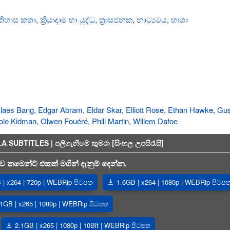
තිහාස කතා
,
ක්‍රියාදාම හා යුද්ධ
,
ත්‍රාසජනක
,
නාට්‍යමය
,
භාශා
laes Bang
,
Edgar Abram
,
Eldar Skar
,
Elliott Rose
,
Ethan Hawke
,
Gus
ole Kidman
,
Olwen Fouéré
,
Phill Martin
,
Willem Dafoe
BTITLES | පලිගැනීමේ කුමරා [සිංහල උපසිරැසි]
 කමෙන්ට් එකක් මගින් දැනුම් දෙන්න.
| x264 | 720p | WEBRip පිටපත
1.6GB | x264 | 1080p | WEBRip පිටප
.1GB | x265 | 1080p | WEBRip පිටපත
2.1GB | x265 | 1080p | 10Bit | WEBRip පිටපත