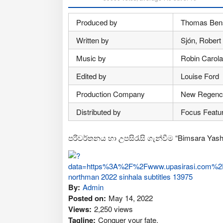
Produced by
Thomas Bensk
Written by
Sjón, Robert
Music by
Robin Carola
Edited by
Louise Ford
Production Company
New Regency 
Distributed by
Focus Feature
පරිවර්තනය හා උපසිරැසි ගැන්වීම “Bimsara Yash
By:
Admin
Posted on:
May 14, 2022
Views:
2,250 views
Tagline:
Conquer your fate.