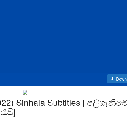
Down
2) Sinhala Subtitles | පලිගැනීම
රැසි]