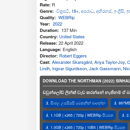
Rate:
R
Genre:
චිත්‍රපටි
,
18+
,
අප‍රාධ
,
අභිරහස්
,
ඉංග්‍රිසි
,
ඉ
Quality:
WEBRip
Year:
2022
Duration:
137 Min
Country:
United States
Release:
22 April 2022
Language:
English
Director:
Robert Eggers
Cast:
Alexander Skarsgård
,
Anya Taylor-Joy
,
C
Lindh
,
Ingvar Sigurdsson
,
Jack Gassmann
,
Nic
DOWNLOAD THE NORTHMAN (2022) SINHALA SU
ඩවුන්ලෝඩ් ලින්ක් වැඩ කරන්නේ නැතිනම් ඒ බව
සිංහල උපසිරැසි මෙතනින් බාගන්න
897MB 
1.1GB | x265 | 720p | WEBRip පිටපත
2
1.0GB | x265 | 720p | 10Bit | WEBRip පිටපත