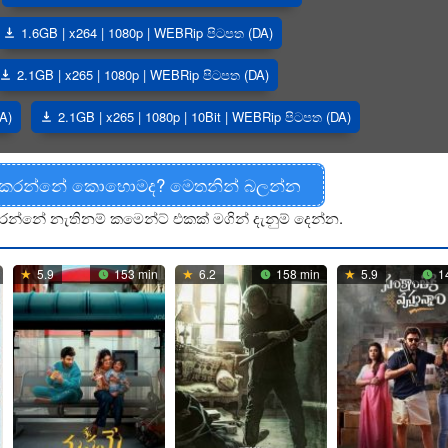
1.6GB | x264 | 1080p | WEBRip පිටපත (DA)
2.1GB | x265 | 1080p | WEBRip පිටපත (DA)
A)
2.1GB | x265 | 1080p | 10Bit | WEBRip පිටපත (DA)
 කරන්නේ කොහොමද? මෙතනින් බලන්න
රන්නේ නැතිනම් කමෙන්ට් එකක් මගින් දැනුම් දෙන්න.
5.9
153 min
6.2
158 min
5.9
1