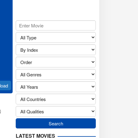
load
ේ
LATEST MOVIES