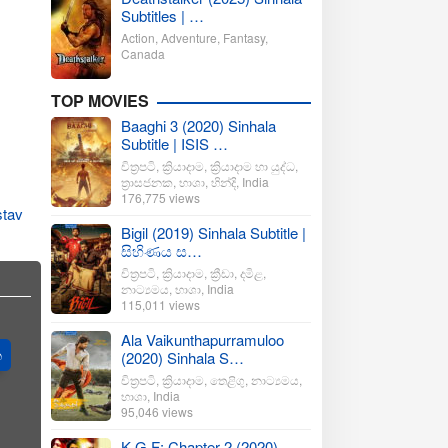
Subtitles | …
Action
,
Adventure
,
Fantasy
,
Canada
TOP MOVIES
Baaghi 3 (2020) Sinhala
Subtitle | ISIS …
චිත්‍රපටි
,
ක්‍රියාදාම
,
ක්‍රියාදාම හා යුද්ධ
,
ත්‍රාසජනක
,
භාශා
,
හින්දි
,
India
176,775 views
tav
Bigil (2019) Sinhala Subtitle |
සිහිණය ස…
චිත්‍රපටි
,
ක්‍රියාදාම
,
ක්‍රීඩා
,
දමිළ
,
නාට්‍යමය
,
භාශා
,
India
115,011 views
Ala Vaikunthapurramuloo
ත
(2020) Sinhala S…
චිත්‍රපටි
,
ක්‍රියාදාම
,
තෙළිගු
,
නාට්‍යමය
,
භාශා
,
India
95,046 views
K.G.F: Chapter 2 (2020)