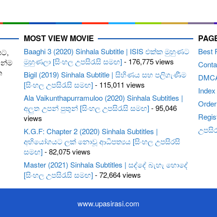
MOST VIEW MOVIE
PAG
Baaghi 3 (2020) Sinhala Subtitle | ISIS එක්ක මුහුණට
Best 
පට,
මුහුණලා [සිංහල උපසිරැසි සමඟ]
- 176,775 views
ෙන්ම
Conta
ත
Bigil (2019) Sinhala Subtitle | සිහිණය සහ පලිගැණීම
DMC
[සිංහල උපසිරැසි සමඟ]
- 115,011 views
Index
Ala Vaikunthapurramuloo (2020) Sinhala Subtitles |
Order 
අලුත උපන් පුතුන් [සිංහල උපසිරැසි සමඟ]
- 95,046
Regis
views
උපසිරැ
K.G.F: Chapter 2 (2020) Sinhala Subtitles |
අභියෝගයට ලක් නොවූ ආධිපත්‍යය [සිංහල උපසිරසි
සමඟ]
- 82,075 views
Master (2021) Sinhala Subtitles | සද්දේ බැහැ හොදේ
[සිංහල උපසිරැසි සමඟ]
- 72,664 views
www.upasirasi.com