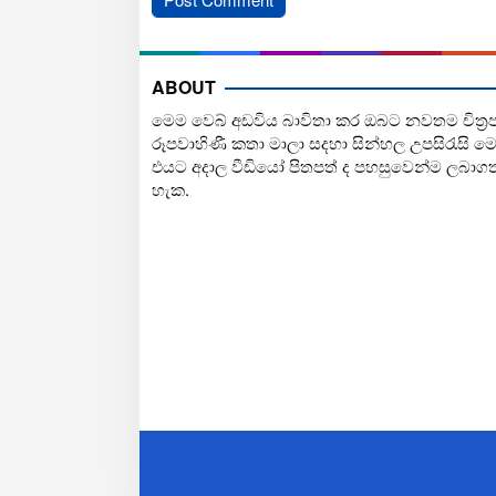
ABOUT
මෙම වෙබ් අඩවිය බාවිතා කර ඔබට නවතම චිත්‍ර
රූපවාහිණී කතා මාලා සදහා සින්හල උපසිරැසි ම
එයට අදාල වීඩියෝ පිතපත් ද පහසුවෙන්ම ලබාග
හැක.