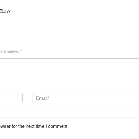
යියා?
s are marked
*
owser for the next time I comment.