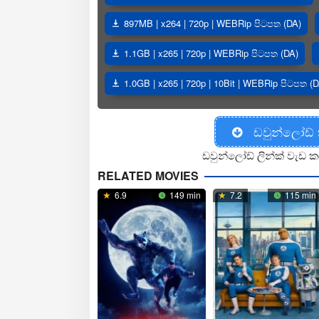
897MB | x264 | 720p | WEBRip පිටපත (DA)
1.1GB | x265 | 720p | WEBRip පිටපත (DA)
1.0GB | x265 | 720p | 10Bit | WEBRip පිටපත (D
ඩවුන්ලෝඩ්
ඩවුන්ලෝඩ් ලින්ක් වැඩ ක
RELATED MOVIES
6.9
149 min
7.2
115 min