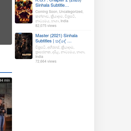
Sinhala Subtitle…
Coming Soon
,
Uncategorized
,
කන්නාඩ
,
ක්‍රියාදාම
,
චිත්‍රපටි
,
නාට්‍යමය
,
භාශා
,
India
82,075 views
Master (2021) Sinhala
Subtitles | සද්දේ …
චිත්‍රපටි
,
අභිරහස්
,
ක්‍රියාදාම
,
ත්‍රාසජනක
,
දමිළ
,
නාට්‍යමය
,
භාශා
,
India
72,664 views
44 min