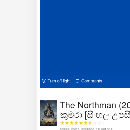
Turn off light
Comments
The Northman (202
කුමරා [සිංහල උපසි
59000
votes, average
7.0
out of 10