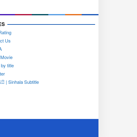
ES
Rating
ct Us
A
 Movie
by title
ter
සි | Sinhala Subtitle