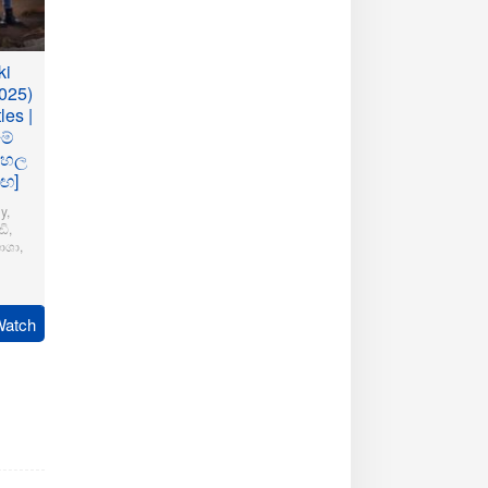
ki
025)
les |
මේ
ංහල
මඟ]
y
,
ි
,
ාශා
,
pudi
Watch