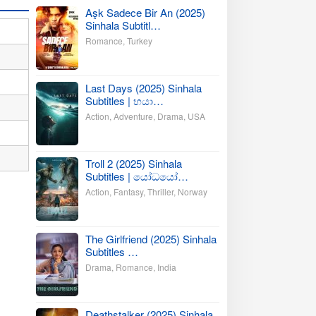
Aşk Sadece Bir An (2025)
Sinhala Subtitl…
Romance
,
Turkey
Last Days (2025) Sinhala
Subtitles | භයා…
Action
,
Adventure
,
Drama
,
USA
Troll 2 (2025) Sinhala
Subtitles | යෝධයෝ…
Action
,
Fantasy
,
Thriller
,
Norway
The Girlfriend (2025) Sinhala
Subtitles …
Drama
,
Romance
,
India
Deathstalker (2025) Sinhala