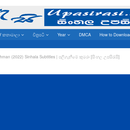
V කතාමාලා
චිත්‍රපටි
Year
DMCA
How to Downloa
hman (2022) Sinhala Subtitles | පලිගැනීමේ කුමරා [සිංහල උපසිරැසි]