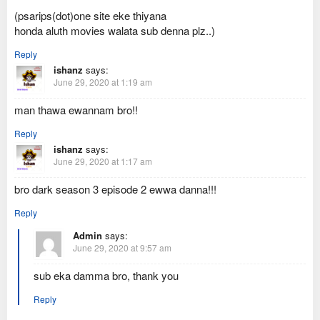
(psarips(dot)one site eke thiyana
honda aluth movies walata sub denna plz..)
Reply
ishanz
says:
June 29, 2020 at 1:19 am
man thawa ewannam bro!!
Reply
ishanz
says:
June 29, 2020 at 1:17 am
bro dark season 3 episode 2 ewwa danna!!!
Reply
Admin
says:
June 29, 2020 at 9:57 am
sub eka damma bro, thank you
Reply