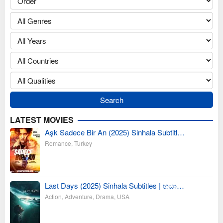
LATEST MOVIES
Aşk Sadece Bir An (2025) Sinhala Subtitl…
Romance
,
Turkey
Last Days (2025) Sinhala Subtitles | භයා…
Action
,
Adventure
,
Drama
,
USA