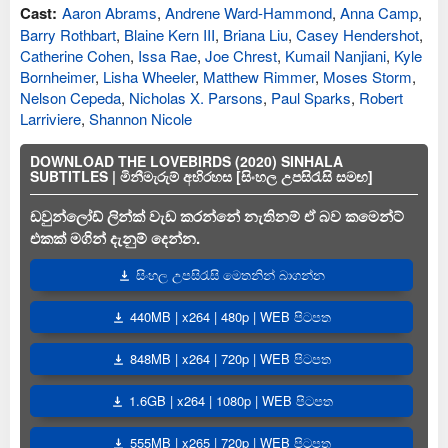
Cast:
Aaron Abrams
,
Andrene Ward-Hammond
,
Anna Camp
,
Barry Rothbart
,
Blaine Kern III
,
Briana Liu
,
Casey Hendershot
,
Catherine Cohen
,
Issa Rae
,
Joe Chrest
,
Kumail Nanjiani
,
Kyle
Bornheimer
,
Lisha Wheeler
,
Matthew Rimmer
,
Moses Storm
,
Nelson Cepeda
,
Nicholas X. Parsons
,
Paul Sparks
,
Robert
Larriviere
,
Shannon Nicole
DOWNLOAD THE LOVEBIRDS (2020) SINHALA
SUBTITLES | මිනීමැරුම් අභිරහස [සිංහල උපසිරැසි සමඟ]
ඩවුන්ලෝඩ් ලින්ක් වැඩ කරන්නේ නැතිනම් ඒ බව කමෙන්ට්
එකක් මගින් දැනුම් දෙන්න.
සිංහල උපසිරැසි මෙතනින් බාගන්න
440MB | x264 | 480p | WEB පිටපත
848MB | x264 | 720p | WEB පිටපත
1.6GB | x264 | 1080p | WEB පිටපත
555MB | x265 | 720p | WEB පිටපත