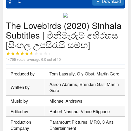
Download
The Lovebirds (2020) Sinhala
Subtitles | මිනීමැරුම් අභිරහස
[සිංහල උපසිරැසි සමඟ]
14705
votes, average
6.0
out of 10
Produced by
Tom Lassally, Oly Obst, Martin Gero
Aaron Abrams, Brendan Gall, Martin
Written by
Gero
Music by
Michael Andrews
Edited by
Robert Nassau, Vince Filippone
Production
Paramount Pictures, MRC, 3 Arts
Company
Entertainment