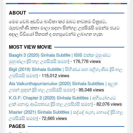
ABOUT
මෙම වෙබ් අඩවිය බාවිතා කර ඔබට නවතම චිත්‍රපට,
රූපවාහිණී කතා මාලා සදහා සින්හල උපසිරැසි මෙන්ම එයට
අදාල වීඩියෝ පිතපත් ද පහසුවෙන්ම ලබාගත හැක.
MOST VIEW MOVIE
Baaghi 3 (2020) Sinhala Subtitle | ISIS එක්ක මුහුණට
මුහුණලා [සිංහල උපසිරැසි සමඟ]
- 176,776 views
Bigil (2019) Sinhala Subtitle | සිහිණය සහ පලිගැණීම [සිංහල
උපසිරැසි සමඟ]
- 115,012 views
Ala Vaikunthapurramuloo (2020) Sinhala Subtitles | අලුත
උපන් පුතුන් [සිංහල උපසිරැසි සමඟ]
- 95,048 views
K.G.F: Chapter 2 (2020) Sinhala Subtitles | අභියෝගයට
ලක් නොවූ ආධිපත්‍යය [සිංහල උපසිරසි සමඟ]
- 82,076 views
Master (2021) Sinhala Subtitles | සද්දේ බැහැ හොදේ [සිංහල
උපසිරැසි සමඟ]
- 72,665 views
PAGES