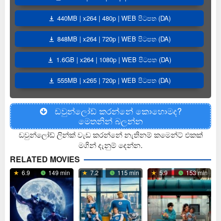
440MB | x264 | 480p | WEB පිටපත (DA)
848MB | x264 | 720p | WEB පිටපත (DA)
1.6GB | x264 | 1080p | WEB පිටපත (DA)
555MB | x265 | 720p | WEB පිටපත (DA)
ඩවුන්ලෝඩ් කරන්නේ කොහොමද?
මෙතනින් බලන්න
ඩවුන්ලෝඩ් ලින්ක් වැඩ කරන්නේ නැතිනම් කමෙන්ට් එකක්
මගින් දැනුම් දෙන්න.
RELATED MOVIES
6.9
149 min
7.2
115 min
5.9
153 min