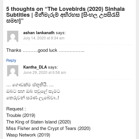
2025
5 thoughts on “The Lovebirds (2020) Sinhala
Subtitles | මිනීමැරුම් අභිරහස [සිංහල උපසිරැසි
සමඟ]”
ashan lankanath
says:
July 14, 2020 at 9:34 am
Thanks ……….good luck ……………..
Reply
Kantha_DLA
says:
June 29, 2020 at 6:58 am
… ගොඩක්ම ස්තූතියි. …
ඔබට සහ ඔබ පවුලේ සැමට
තෙරුවන් සරණ ලැබේවා..!
Request :
Trouble (2019)
The King of Staten Island (2020)
Miss Fisher and the Crypt of Tears (2020)
Wasp Network (2019)