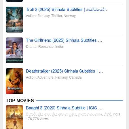
Troll 2 (2025) Sinhala Subtitles | යෝධයෝ…
Action
,
Fantasy
,
Thriller
,
Norway
The Girlfriend (2025) Sinhala Subtitles …
Drama
,
Romance
,
India
Deathstalker (2025) Sinhala Subtitles | …
Action
,
Adventure
,
Fantasy
,
Canada
TOP MOVIES
Baaghi 3 (2020) Sinhala Subtitle | ISIS …
චිත්‍රපටි
,
ක්‍රියාදාම
,
ක්‍රියාදාම හා යුද්ධ
,
ත්‍රාසජනක
,
භාශා
,
හින්දි
,
India
176,776 views