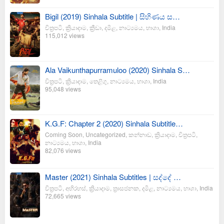
Bigil (2019) Sinhala Subtitle | සිහිණය ස…
චිත්‍රපටි
,
ක්‍රියාදාම
,
ක්‍රීඩා
,
දමිළ
,
නාට්‍යමය
,
භාශා
,
India
115,012 views
Ala Vaikunthapurramuloo (2020) Sinhala S…
චිත්‍රපටි
,
ක්‍රියාදාම
,
තෙළිගු
,
නාට්‍යමය
,
භාශා
,
India
95,048 views
K.G.F: Chapter 2 (2020) Sinhala Subtitle…
Coming Soon
,
Uncategorized
,
කන්නාඩ
,
ක්‍රියාදාම
,
චිත්‍රපටි
,
නාට්‍යමය
,
භාශා
,
India
82,076 views
Master (2021) Sinhala Subtitles | සද්දේ …
චිත්‍රපටි
,
අභිරහස්
,
ක්‍රියාදාම
,
ත්‍රාසජනක
,
දමිළ
,
නාට්‍යමය
,
භාශා
,
India
72,665 views