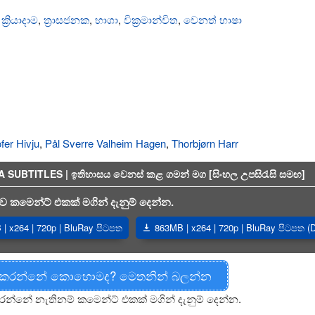
,
ක්‍රියාදාම
,
ත්‍රාසජනක
,
භාශා
,
වික්‍රමාන්විත
,
වෙනත් භාෂා
ofer Hivju
,
Pål Sverre Valheim Hagen
,
Thorbjørn Harr
SUBTITLES | ඉතිහාසය වෙනස් කළ ගමන් මග [සිංහල උපසිරැසි සමඟ]
 කමෙන්ට් එකක් මගින් දැනුම් දෙන්න.
| x264 | 720p | BluRay පිටපත
863MB | x264 | 720p | BluRay පිටපත (
 කරන්නේ කොහොමද? මෙතනින් බලන්න
රන්නේ නැතිනම් කමෙන්ට් එකක් මගින් දැනුම් දෙන්න.