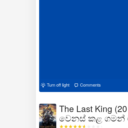
Turn off light
Comments
The Last King (20
වෙනස් කළ ගමන් ම