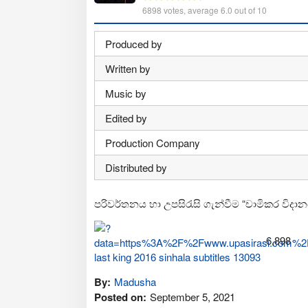
6898
votes, average
6.0
out of 10
Produced by
Written by
Music by
Edited by
Production Company
Distributed by
පරිවර්තනය හා උපසිරැසි ගැන්වීම “චාමිකර විදා
6,898
By:
Madusha
Posted on:
September 5, 2021