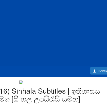
Down
16) Sinhala Subtitles | ඉතිහාසය
ග [සිංහල උපසිරැසි සමඟ]