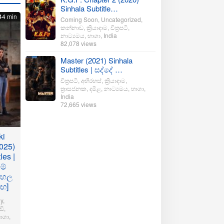
Sinhala Subtitle…
44 min
Coming Soon
,
Uncategorized
,
කන්නාඩ
,
ක්‍රියාදාම
,
චිත්‍රපටි
,
නාට්‍යමය
,
භාශා
,
India
82,078 views
Master (2021) Sinhala
Subtitles | සද්දේ …
චිත්‍රපටි
,
අභිරහස්
,
ක්‍රියාදාම
,
ත්‍රාසජනක
,
දමිළ
,
නාට්‍යමය
,
භාශා
,
India
72,665 views
ki
025)
les |
මේ
ංහල
මඟ]
y
,
ි
,
ාශා
,