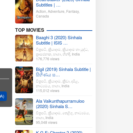
Subtitles | …
Action
,
Adventure
,
Fantasy
,
Canada
TOP MOVIES
Baaghi 3 (2020) Sinhala
Subtitle | ISIS …
චිත්‍රපටි
,
ක්‍රියාදාම
,
ක්‍රියාදාම හා යුද්ධ
,
ත්‍රාසජනක
,
භාශා
,
හින්දි
,
India
176,776 views
Bigil (2019) Sinhala Subtitle |
සිහිණය ස…
චිත්‍රපටි
,
ක්‍රියාදාම
,
ක්‍රීඩා
,
දමිළ
,
නාට්‍යමය
,
භාශා
,
India
115,012 views
DA)
Ala Vaikunthapurramuloo
(2020) Sinhala S…
චිත්‍රපටි
,
ක්‍රියාදාම
,
තෙළිගු
,
නාට්‍යමය
,
භාශා
,
India
95,048 views
K.G.F: Chapter 2 (2020)