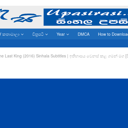
V කතාමාලා
චිත්‍රපටි
Year
DMCA
How to Downloa
he Last King (2016) Sinhala Subtitles | ඉතිහාසය වෙනස් කළ ගමන් මග [