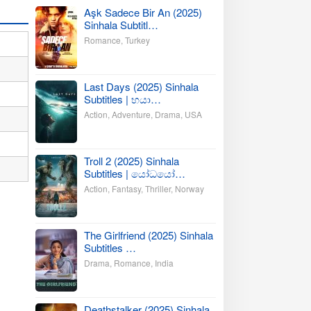
Aşk Sadece Bir An (2025)
Sinhala Subtitl…
Romance
,
Turkey
Last Days (2025) Sinhala
Subtitles | භයා…
Action
,
Adventure
,
Drama
,
USA
Troll 2 (2025) Sinhala
Subtitles | යෝධයෝ…
Action
,
Fantasy
,
Thriller
,
Norway
The Girlfriend (2025) Sinhala
Subtitles …
Drama
,
Romance
,
India
Deathstalker (2025) Sinhala