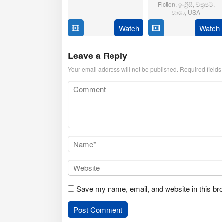
Oct
Sarpotdar
Fiction
,
ඉංග්‍රිසි
,
චිත්‍රපටි
,
2025
භාශා
,
USA
Watch
Watch
23
Matt
Jul
Shakman
2025
Leave a Reply
Your email address will not be published.
Required field
Save my name, email, and website in this br