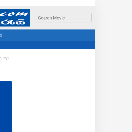
d
සිංහල