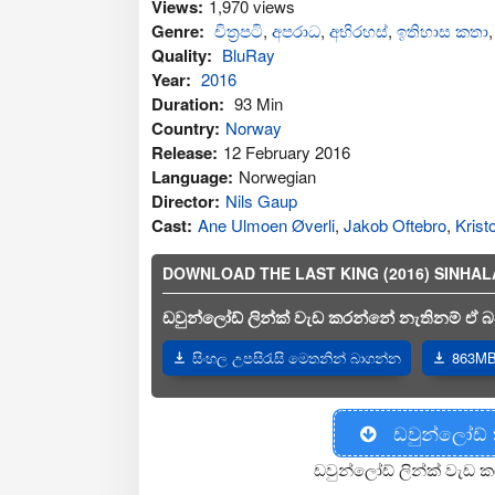
Views:
1,970 views
Genre:
චිත්‍රපටි
,
අප‍රාධ
,
අභිරහස්
,
ඉතිහාස කතා
Quality:
BluRay
Year:
2016
Duration:
93 Min
Country:
Norway
Release:
12 February 2016
Language:
Norwegian
Director:
Nils Gaup
Cast:
Ane Ulmoen Øverli
,
Jakob Oftebro
,
Krist
DOWNLOAD THE LAST KING (2016) SINHALA 
ඩවුන්ලෝඩ් ලින්ක් වැඩ කරන්නේ නැතිනම් ඒ බව
සිංහල උපසිරැසි මෙතනින් බාගන්න
863MB 
ඩවුන්ලෝඩ්
ඩවුන්ලෝඩ් ලින්ක් වැඩ ක