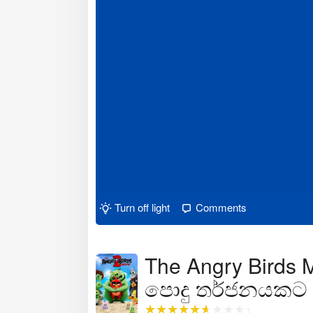
Turn off light
Comments
The Angry Birds M
පොදු තර්ජනයකට එ