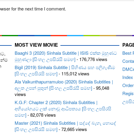
owser for the next time I comment.
MOST VIEW MOVIE
PAG
Baaghi 3 (2020) Sinhala Subtitle | ISIS එක්ක මුහුණට
Best 
පට,
මුහුණලා [සිංහල උපසිරැසි සමඟ]
- 176,776 views
ෙන්ම
Conta
ත
Bigil (2019) Sinhala Subtitle | සිහිණය සහ පලිගැණීම
DMC
[සිංහල උපසිරැසි සමඟ]
- 115,012 views
Index
Ala Vaikunthapurramuloo (2020) Sinhala Subtitles |
Order 
අලුත උපන් පුතුන් [සිංහල උපසිරැසි සමඟ]
- 95,048
Regis
views
උපසිරැ
K.G.F: Chapter 2 (2020) Sinhala Subtitles |
අභියෝගයට ලක් නොවූ ආධිපත්‍යය [සිංහල උපසිරසි
සමඟ]
- 82,078 views
Master (2021) Sinhala Subtitles | සද්දේ බැහැ හොදේ
[සිංහල උපසිරැසි සමඟ]
- 72,665 views