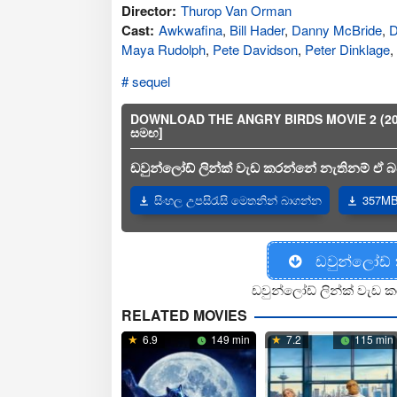
Director:
Thurop Van Orman
Cast:
Awkwafina
,
Bill Hader
,
Danny McBride
,
D
Maya Rudolph
,
Pete Davidson
,
Peter Dinklage
,
sequel
DOWNLOAD THE ANGRY BIRDS MOVIE 2 (2019
සමඟ]
ඩවුන්ලෝඩ් ලින්ක් වැඩ කරන්නේ නැතිනම් ඒ බව
සිංහල උපසිරැසි මෙතනින් බාගන්න
357MB
ඩවුන්ලෝඩ්
ඩවුන්ලෝඩ් ලින්ක් වැඩ ක
RELATED MOVIES
6.9
149 min
7.2
115 min