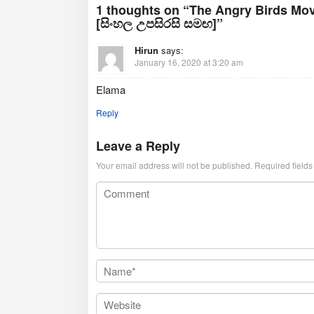
2025
1 thoughts on “The Angry Birds Mov
[සිංහල උපසිරසි සමඟ]”
Hirun
says:
January 16, 2020 at 3:20 am
Elama
Reply
Leave a Reply
Your email address will not be published.
Required field