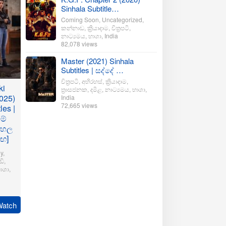
Sinhala Subtitle…
Coming Soon
,
Uncategorized
,
කන්නාඩ
,
ක්‍රියාදාම
,
චිත්‍රපටි
,
නාට්‍යමය
,
භාශා
,
India
82,078 views
Master (2021) Sinhala
Subtitles | සද්දේ …
චිත්‍රපටි
,
අභිරහස්
,
ක්‍රියාදාම
,
ki
ත්‍රාසජනක
,
දමිළ
,
නාට්‍යමය
,
භාශා
,
025)
India
72,665 views
les |
මේ
ංහල
මඟ]
y
,
ි
,
ාශා
,
pudi
Watch