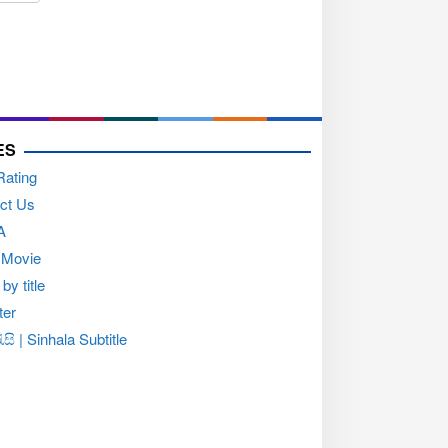
ES
Rating
ct Us
A
 Movie
by title
ter
සි | Sinhala Subtitle