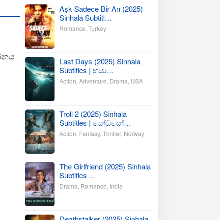
Aşk Sadece Bir An (2025)
Sinhala Subtitl…
Romance
,
Turkey
ීරනය
Last Days (2025) Sinhala
Subtitles | භයා…
Action
,
Adventure
,
Drama
,
USA
Troll 2 (2025) Sinhala
Subtitles | යෝධයෝ…
Action
,
Fantasy
,
Thriller
,
Norway
The Girlfriend (2025) Sinhala
Subtitles …
Drama
,
Romance
,
India
Deathstalker (2025) Sinhala