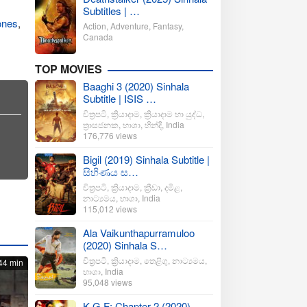
Subtitles | …
ones
,
Action
,
Adventure
,
Fantasy
,
Canada
TOP MOVIES
Baaghi 3 (2020) Sinhala
Subtitle | ISIS …
චිත්‍රපටි
,
ක්‍රියාදාම
,
ක්‍රියාදාම හා යුද්ධ
,
ත්‍රාසජනක
,
භාශා
,
හින්දි
,
India
176,776 views
Bigil (2019) Sinhala Subtitle |
සිහිණය ස…
චිත්‍රපටි
,
ක්‍රියාදාම
,
ක්‍රීඩා
,
දමිළ
,
නාට්‍යමය
,
භාශා
,
India
115,012 views
Ala Vaikunthapurramuloo
(2020) Sinhala S…
චිත්‍රපටි
,
ක්‍රියාදාම
,
තෙළිගු
,
නාට්‍යමය
,
44 min
භාශා
,
India
95,048 views
K.G.F: Chapter 2 (2020)