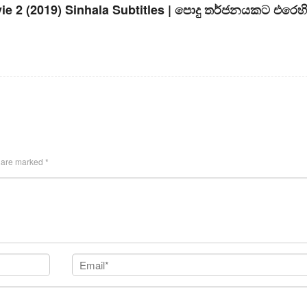
ie 2 (2019) Sinhala Subtitles | පොදු තර්ජනයකට එරෙහ
s are marked
*