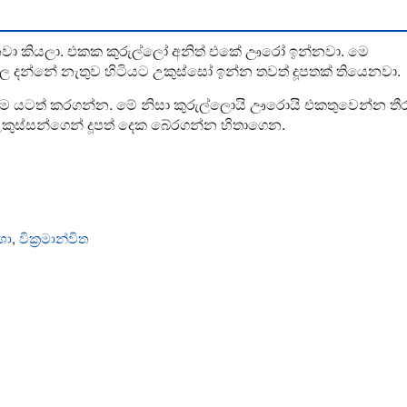
නවා කියලා. එකක කුරුල්ලෝ අනිත් එකේ ඌරෝ ඉන්නවා. මෙ
දන්නේ නැතුව හිටියට උකුස්සෝ ඉන්න තවත් දූපතක් තියෙනවා.
ෙකම යටත් කරගන්න. මේ නිසා කුරුල්ලොයි ඌරොයි එකතුවෙන්න ත
කුස්සන්ගෙන් දූපත් දෙක බේරගන්න හිතාගෙන.
ශා
,
වික්‍රමාන්විත