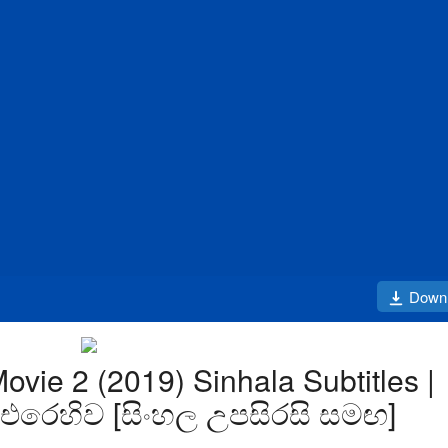
Down
ovie 2 (2019) Sinhala Subtitles |
රෙහිව [සිංහල උපසිරසි සමඟ]