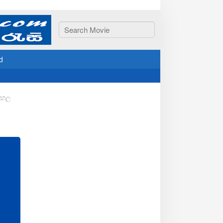
d
ිංහල