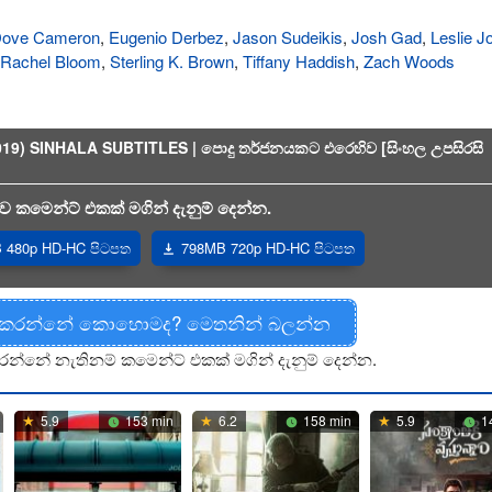
ove Cameron
,
Eugenio Derbez
,
Jason Sudeikis
,
Josh Gad
,
Leslie J
Rachel Bloom
,
Sterling K. Brown
,
Tiffany Haddish
,
Zach Woods
) SINHALA SUBTITLES | පොදු තර්ජනයකට එරෙහිව [සිංහල උපසිරසි
 කමෙන්ට් එකක් මගින් දැනුම් දෙන්න.
 480p HD-HC පිටපත
798MB 720p HD-HC පිටපත
 කරන්නේ කොහොමද? මෙතනින් බලන්න
රන්නේ නැතිනම් කමෙන්ට් එකක් මගින් දැනුම් දෙන්න.
5.9
153 min
6.2
158 min
5.9
1