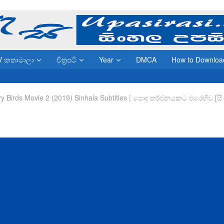
V කතාමාලා
චිත්‍රපටි
Year
DMCA
How to Downloa
y Birds Movie 2 (2019) Sinhala Subtitles | පොදු තර්ජනයකට එරෙහිව [ස