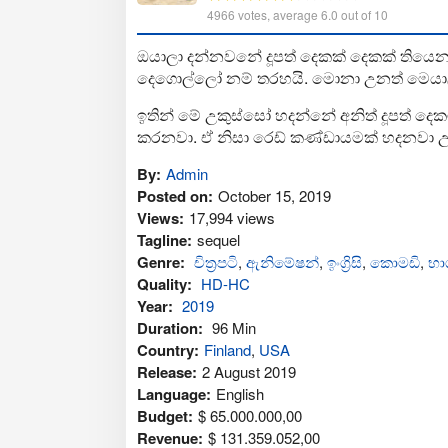
4966
votes, average
6.0
out of 10
ඔයාලා දන්නවනේ දූපත් දෙකක් දෙකක් තියෙ
දෙගොල්ලෝ නම් තරහයි. මොනා උනත් මෙයාල 
ඉතින් මේ උකුස්සෝ හදන්නේ අනිත් දූපත් ද
කරනවා. ඒ නිසා රෙඩ් කණ්ඩායමක් හදනවා උ
By:
Admin
Posted on:
October 15, 2019
Views:
17,994 views
Tagline:
sequel
Genre:
චිත්‍රපටි
,
ඇනිමේෂන්
,
ඉංග්‍රිසි
,
කොමඩි
,
භා
Quality:
HD-HC
Year:
2019
Duration:
96 Min
Country:
Finland
,
USA
Release:
2 August 2019
Language:
English
Budget:
$ 65.000.000,00
Revenue:
$ 131.359.052,00