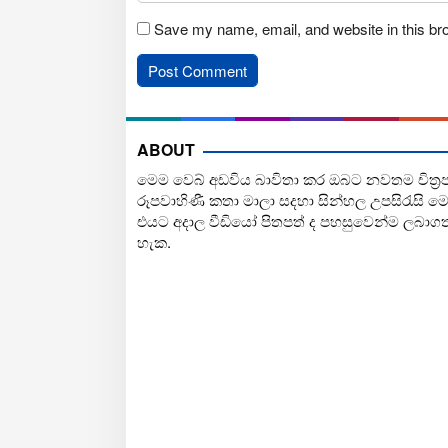
Save my name, email, and website in this br
ABOUT
මෙම වෙබ් අඩවිය බාවිතා කර ඔබට නවතම චිත්‍ර
රූපවාහිණී කතා මාලා සදහා සින්හල උපසිරැසි ම
එයට අදාල වීඩියෝ පිතපත් ද පහසුවෙන්ම ලබාග
හැක.