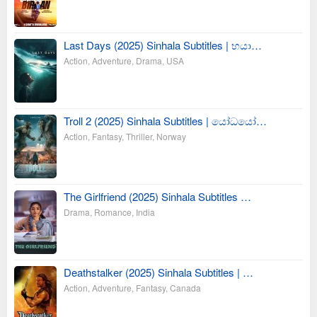
Last Days (2025) Sinhala Subtitles | භයා…
Action
,
Adventure
,
Drama
,
USA
Troll 2 (2025) Sinhala Subtitles | යෝධයෝ…
Action
,
Fantasy
,
Thriller
,
Norway
The Girlfriend (2025) Sinhala Subtitles …
Drama
,
Romance
,
India
Deathstalker (2025) Sinhala Subtitles | …
Action
,
Adventure
,
Fantasy
,
Canada