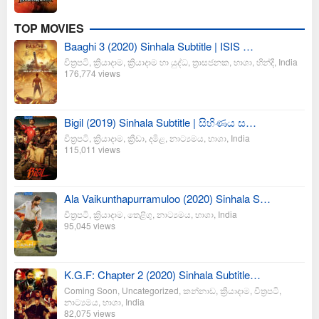
TOP MOVIES
Baaghi 3 (2020) Sinhala Subtitle | ISIS …
චිත්‍රපටි
,
ක්‍රියාදාම
,
ක්‍රියාදාම හා යුද්ධ
,
ත්‍රාසජනක
,
භාශා
,
හින්දි
,
India
176,774 views
Bigil (2019) Sinhala Subtitle | සිහිණය ස…
චිත්‍රපටි
,
ක්‍රියාදාම
,
ක්‍රීඩා
,
දමිළ
,
නාට්‍යමය
,
භාශා
,
India
115,011 views
Ala Vaikunthapurramuloo (2020) Sinhala S…
චිත්‍රපටි
,
ක්‍රියාදාම
,
තෙළිගු
,
නාට්‍යමය
,
භාශා
,
India
95,045 views
K.G.F: Chapter 2 (2020) Sinhala Subtitle…
Coming Soon
,
Uncategorized
,
කන්නාඩ
,
ක්‍රියාදාම
,
චිත්‍රපටි
,
නාට්‍යමය
,
භාශා
,
India
82,075 views