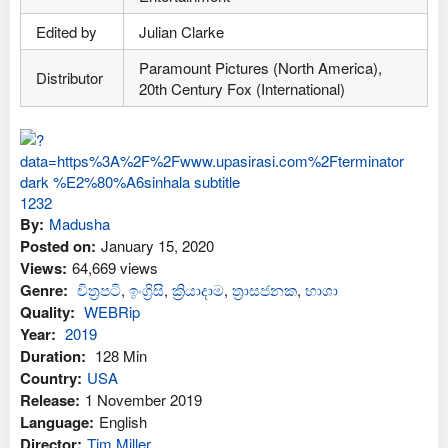
Edited by
Julian Clarke
Paramount Pictures (North America),
Distributor
20th Century Fox (International)
By:
Madusha
Posted on:
January 15, 2020
Views:
64,669 views
Genre:
චිත්‍රපටි
,
ඉංග්‍රිසි
,
ක්‍රියාදාම
,
ත්‍රාසජනක
,
භාශා
Quality:
WEBRip
Year:
2019
Duration:
128 Min
Country:
USA
Release:
1 November 2019
Language:
English
Director:
Tim Miller