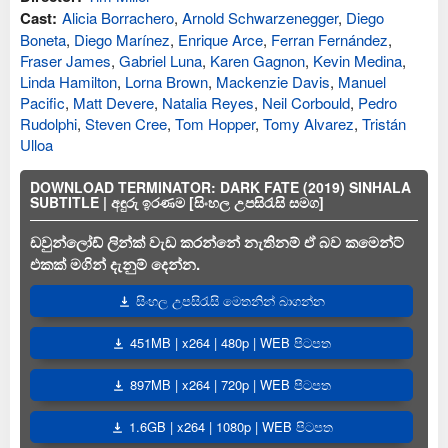
Cast:
Alicia Borrachero
,
Arnold Schwarzenegger
,
Diego
Boneta
,
Diego Marínez
,
Enrique Arce
,
Ferran Fernández
,
Fraser James
,
Gabriel Luna
,
Karen Gagnon
,
Kevin Medina
,
Linda Hamilton
,
Lorna Brown
,
Mackenzie Davis
,
Manuel
Pacific
,
Matt Devere
,
Natalia Reyes
,
Neil Corbould
,
Pedro
Rudolphi
,
Steven Cree
,
Tom Hopper
,
Tomy Alvarez
,
Tristán
Ulloa
DOWNLOAD TERMINATOR: DARK FATE (2019) SINHALA
SUBTITLE | අඳුරු ඉරණම [සිංහල උපසිරැසි සමග]
ඩවුන්ලෝඩ් ලින්ක් වැඩ කරන්නේ නැතිනම් ඒ බව කමෙන්ට්
එකක් මගින් දැනුම් දෙන්න.
සිංහල උපසිරැසි මෙතනින් බාගන්න
451MB | x264 | 480p | WEB පිටපත
897MB | x264 | 720p | WEB පිටපත
1.6GB | x264 | 1080p | WEB පිටපත