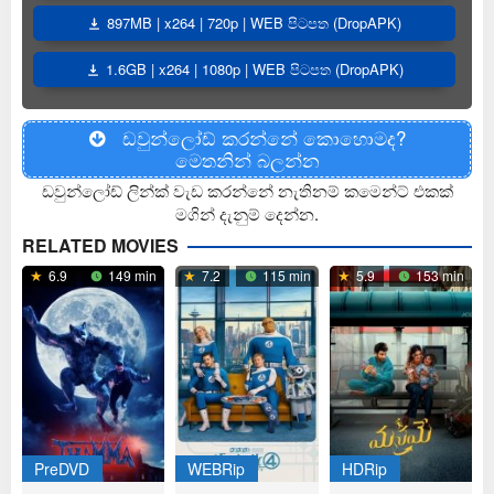
897MB | x264 | 720p | WEB පිටපත (DropAPK)
1.6GB | x264 | 1080p | WEB පිටපත (DropAPK)
ඩවුන්ලෝඩ් කරන්නේ කොහොමද?
මෙතනින් බලන්න
ඩවුන්ලෝඩ් ලින්ක් වැඩ කරන්නේ නැතිනම් කමෙන්ට් එකක්
මගින් දැනුම් දෙන්න.
RELATED MOVIES
6.9
149 min
7.2
115 min
5.9
153 min
PreDVD
WEBRip
HDRip