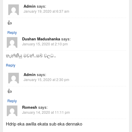
Admin
says:
January 19, 2020 at 6:37 am
👍
Reply
Dushan Madushanka
says:
January 15, 2020 at 2:10 pm
තැන්කියු මචන්..සබ් වලට..
Reply
Admin
says:
January 15, 2020 at 2:30 pm
👍
Reply
Romesh
says:
January 14, 2020 at 11:11 pm
Hdrip eka awilla ekata sub eka dennako