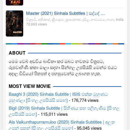
Master (2021) Sinhala Subtitles | සද්දේ …
චිත්‍රපටි
,
අභිරහස්
,
ක්‍රියාදාම
,
ත්‍රාසජනක
,
දමිළ
,
නාට්‍යමය
,
භාශා
,
India
72,663 views
ABOUT
මෙම වෙබ් අඩවිය බාවිතා කර ඔබට නවතම චිත්‍රපට,
රූපවාහිණී කතා මාලා සදහා සින්හල උපසිරැසි මෙන්ම එයට
අදාල වීඩියෝ පිතපත් ද පහසුවෙන්ම ලබාගත හැක.
MOST VIEW MOVIE
Baaghi 3 (2020) Sinhala Subtitle | ISIS එක්ක මුහුණට
මුහුණලා [සිංහල උපසිරැසි සමඟ]
- 176,774 views
Bigil (2019) Sinhala Subtitle | සිහිණය සහ පලිගැණීම [සිංහල
උපසිරැසි සමඟ]
- 115,011 views
Ala Vaikunthapurramuloo (2020) Sinhala Subtitles | අලුත
උපන් පුතුන් [සිංහල උපසිරැසි සමඟ]
- 95,045 views