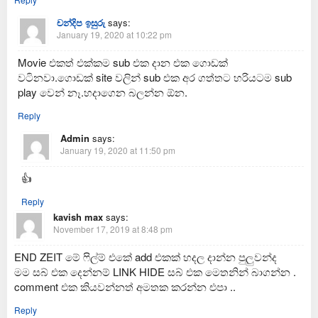
චන්දිප ඉසුරු
says:
January 19, 2020 at 10:22 pm
Movie එකත් එක්කම sub එක දාන එක ගොඩක්
වටිනවා.ගොඩක් site වලින් sub එක අර ගත්තට හරියටම sub
play වෙන් නෑ.හදාගෙන බලන්න ඕන.
Reply
Admin
says:
January 19, 2020 at 11:50 pm
👍
Reply
kavish max
says:
November 17, 2019 at 8:48 pm
END ZEIT මේ ෆිල්ම් එකේ add එකක් හදල දාන්න පුලුවන්ද
මම සබ් එක දෙන්නම් LINK HIDE සබ් එක මෙතනින් බාගන්න .
comment එක කියවන්නත් අමතක කරන්න එපා ..
Reply