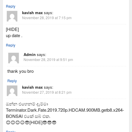
Reply
kavish max
says:
November 28, 2019 at 7:15 pm
[HIDE]
up date .
Reply
Admin
says:
November 28, 2019 at 9:51 pm
thank you bro
Reply
kavish max
says:
November 27, 2019 at 8:21 pm
ඔන්න එහෙනම් දැම්මා
Terminator.Dark.Fate.2019.720p.HDCAM.900MB.getb8.x264-
BONSAI එකේ සබ් එක.
😊😊😊😉😎[HIDE]😎😎😎
Reply