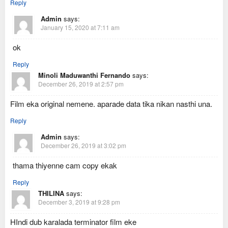
Reply
Admin
says:
January 15, 2020 at 7:11 am
ok
Reply
Minoli Maduwanthi Fernando
says:
December 26, 2019 at 2:57 pm
Film eka original nemene. aparade data tika nikan nasthi una.
Reply
Admin
says:
December 26, 2019 at 3:02 pm
thama thiyenne cam copy ekak
Reply
THILINA
says:
December 3, 2019 at 9:28 pm
HIndi dub karalada terminator film eke