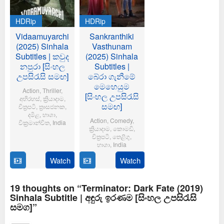
HDRip
HDRip
Vidaamuyarchi
Sankranthiki
(2025) Sinhala
Vasthunam
Subtitles | කවුද
(2025) Sinhala
නපුරා [සිංහල
Subtitles |
උපසිරැසි සමඟ]
බේරා ගැනීමේ
මෙහෙයුම
Action
,
Thriller
,
[සිංහල උපසිරැසි
අභිරහස්
,
ක්‍රියාදාම
,
සමඟ]
චිත්‍රපටි
,
ත්‍රාසජනක
,
දමිළ
,
භාශා
,
Action
,
Comedy
,
වික්‍රමාන්විත
,
India
ක්‍රියාදාම
,
කොමඩි
,
චිත්‍රපටි
,
තෙළිගු
,
6
Magizh
භාශා
,
India
Feb
Thirumeni
2025
Watch
Watch
14
Anil
Jan
Ravipudi
2025
19 thoughts on “Terminator: Dark Fate (2019)
Sinhala Subtitle | අඳුරු ඉරණම [සිංහල උපසිරැසි
සමග]”