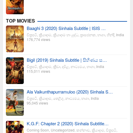
TOP MOVIES
Baaghi 3 (2020) Sinhala Subtitle | ISIS …
චිත්‍රපටි
,
ක්‍රියාදාම
,
ක්‍රියාදාම හා යුද්ධ
,
ත්‍රාසජනක
,
භාශා
,
හින්දි
,
India
176,774 views
Bigil (2019) Sinhala Subtitle | සිහිණය ස…
චිත්‍රපටි
,
ක්‍රියාදාම
,
ක්‍රීඩා
,
දමිළ
,
නාට්‍යමය
,
භාශා
,
India
115,011 views
Ala Vaikunthapurramuloo (2020) Sinhala S…
චිත්‍රපටි
,
ක්‍රියාදාම
,
තෙළිගු
,
නාට්‍යමය
,
භාශා
,
India
95,045 views
K.G.F: Chapter 2 (2020) Sinhala Subtitle…
Coming Soon
,
Uncategorized
,
කන්නාඩ
,
ක්‍රියාදාම
,
චිත්‍රපටි
,