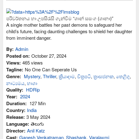
පරිවර්තනය හා උපසිරැසි ගැන්වීම “ශාන් සසංග (ශානා)”
A single mother battles her past demons to safeguard her
child’s future, facing daunting challenges to shield her daughter
from imminent danger.
By:
Admin
Posted on:
October 27, 2024
Views:
465 views
Tagline:
No One Can Seperate Us
Genre:
Mystery
,
Thriller
,
ක්‍රියාදාම
,
චිත්‍රපටි
,
ත්‍රාසජනක
,
තෙළිගු
,
නාට්‍යමය
,
භාශා
Quality:
HDRip
Year:
2024
Duration:
127 Min
Country:
India
Release:
3 May 2024
Language:
తెలుగు
Director:
Anil Katz
Cast:
Ganesh Venkatraman
,
Shashank
,
Varalaxmi