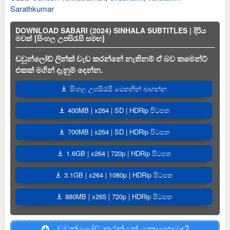
Sarathkumar
DOWNLOAD SABARI (2024) SINHALA SUBTITLES | දිරිය
මවක් [සිංහල උපසිරැසි සමඟ]
ඩවුන්ලෝඩ් ලින්ක් වැඩ කරන්නේ නැතිනම් ඒ බව කමෙන්ට්
එකක් මගින් දැනුම් දෙන්න.
සිංහල උපසිරැසි මෙතනින් බාගන්න
400MB | x264 | SD | HDRip පිටපත
700MB | x264 | SD | HDRip පිටපත
1.6GB | x264 | 720p | HDRip පිටපත
3.1GB | x264 | 1080p | HDRip පිටපත
880MB | x265 | 720p | HDRip පිටපත
ඩවුන්ලෝඩ් කරන්නේ කොහොමද?