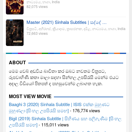
නාට්‍යමය
,
භාශා
,
India
82,075 views
Master (2021) Sinhala Subtitles | සද්දේ …
චිත්‍රපටි
,
අභිරහස්
,
ක්‍රියාදාම
,
ත්‍රාසජනක
,
දමිළ
,
නාට්‍යමය
,
භාශා
,
India
72,663 views
ABOUT
මෙම වෙබ් අඩවිය බාවිතා කර ඔබට නවතම චිත්‍රපට,
රූපවාහිණී කතා මාලා සදහා සින්හල උපසිරැසි මෙන්ම එයට
අදාල වීඩියෝ පිතපත් ද පහසුවෙන්ම ලබාගත හැක.
MOST VIEW MOVIE
Baaghi 3 (2020) Sinhala Subtitle | ISIS එක්ක මුහුණට
මුහුණලා [සිංහල උපසිරැසි සමඟ]
- 176,774 views
Bigil (2019) Sinhala Subtitle | සිහිණය සහ පලිගැණීම [සිංහල
උපසිරැසි සමඟ]
- 115,011 views