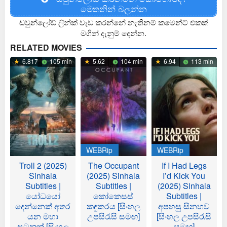
මෙතනින් බලන්න
ඩවුන්ලෝඩ් ලින්ක් වැඩ කරන්නේ නැතිනම් කමෙන්ට් එකක්
මගින් දැනුම් දෙන්න.
RELATED MOVIES
6.817
105 min
5.62
104 min
6.94
113 min
WEBRip
WEBRip
Troll 2 (2025)
The Occupant
If I Had Legs
Sinhala
(2025) Sinhala
I’d Kick You
Subtitles |
Subtitles |
(2025) Sinhala
යෝධයෝ
කෝකෙසස්
Subtitles |
දෙන්නෙක් අතර
කඳුකරය [සිංහල
අපහසු සිනහව
යන මහා
උපසිරැසි සමඟ]
[සිංහල උපසිරැසි
සටනක් [සිංහල
සමඟ]