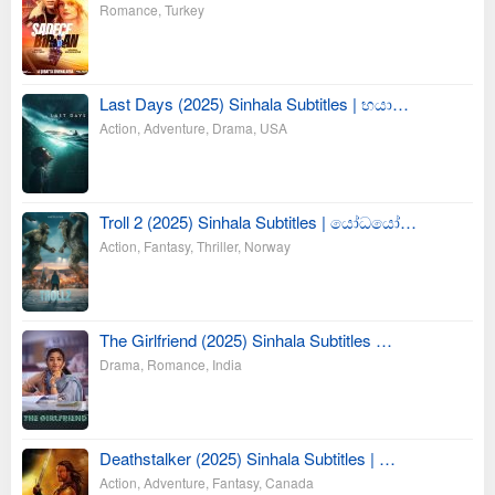
Romance
,
Turkey
Last Days (2025) Sinhala Subtitles | භයා…
Action
,
Adventure
,
Drama
,
USA
Troll 2 (2025) Sinhala Subtitles | යෝධයෝ…
Action
,
Fantasy
,
Thriller
,
Norway
The Girlfriend (2025) Sinhala Subtitles …
Drama
,
Romance
,
India
Deathstalker (2025) Sinhala Subtitles | …
Action
,
Adventure
,
Fantasy
,
Canada