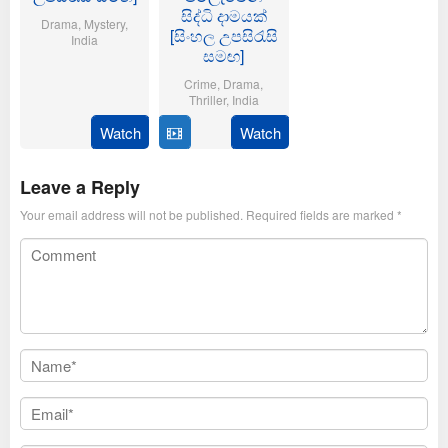
සිද්ධි දාමයක්
Drama
,
Mystery
,
[සිංහල උපසිරැසි
India
සමඟ]
21
Dinjith
Crime
,
Drama
,
Nov
Ayyathan
Thriller
,
India
2025
Watch
Watch
1
Vamsee
Sep
Krishna
2025
Malla
Leave a Reply
Your email address will not be published.
Required fields are marked
*