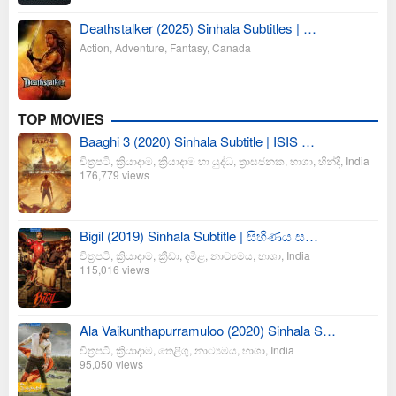
Deathstalker (2025) Sinhala Subtitles | …
Action
,
Adventure
,
Fantasy
,
Canada
TOP MOVIES
Baaghi 3 (2020) Sinhala Subtitle | ISIS …
චිත්‍රපටි
,
ක්‍රියාදාම
,
ක්‍රියාදාම හා යුද්ධ
,
ත්‍රාසජනක
,
භාශා
,
හින්දි
,
India
176,779 views
Bigil (2019) Sinhala Subtitle | සිහිණය ස…
චිත්‍රපටි
,
ක්‍රියාදාම
,
ක්‍රීඩා
,
දමිළ
,
නාට්‍යමය
,
භාශා
,
India
115,016 views
Ala Vaikunthapurramuloo (2020) Sinhala S…
චිත්‍රපටි
,
ක්‍රියාදාම
,
තෙළිගු
,
නාට්‍යමය
,
භාශා
,
India
95,050 views