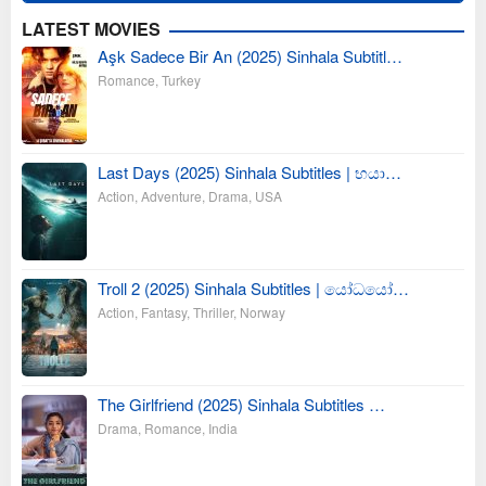
LATEST MOVIES
Aşk Sadece Bir An (2025) Sinhala Subtitl…
Romance
,
Turkey
Last Days (2025) Sinhala Subtitles | භයා…
Action
,
Adventure
,
Drama
,
USA
Troll 2 (2025) Sinhala Subtitles | යෝධයෝ…
Action
,
Fantasy
,
Thriller
,
Norway
The Girlfriend (2025) Sinhala Subtitles …
Drama
,
Romance
,
India