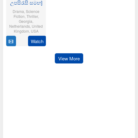
උපසිරැසි සමඟ]
Drama
,
Science
Fiction
,
Thriller
,
Georgia
,
Netherlands
,
United
Kingdom
,
USA
Watch
7
Hugo
Aug
Keijzer
2025
View More