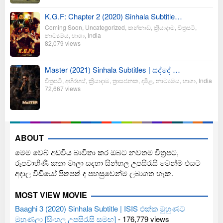
K.G.F: Chapter 2 (2020) Sinhala Subtitle…
Coming Soon
,
Uncategorized
,
කන්නාඩ
,
ක්‍රියාදාම
,
චිත්‍රපටි
,
නාට්‍යමය
,
භාශා
,
India
82,079 views
Master (2021) Sinhala Subtitles | සද්දේ …
චිත්‍රපටි
,
අභිරහස්
,
ක්‍රියාදාම
,
ත්‍රාසජනක
,
දමිළ
,
නාට්‍යමය
,
භාශා
,
India
72,667 views
ABOUT
මෙම වෙබ් අඩවිය බාවිතා කර ඔබට නවතම චිත්‍රපට,
රූපවාහිණී කතා මාලා සදහා සින්හල උපසිරැසි මෙන්ම එයට
අදාල වීඩියෝ පිතපත් ද පහසුවෙන්ම ලබාගත හැක.
MOST VIEW MOVIE
Baaghi 3 (2020) Sinhala Subtitle | ISIS එක්ක මුහුණට
මුහුණලා [සිංහල උපසිරැසි සමඟ]
- 176,779 views