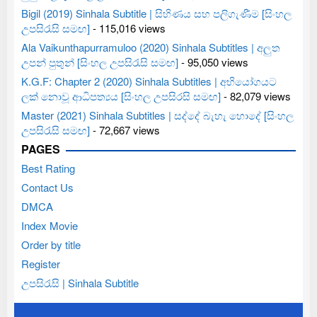
Bigil (2019) Sinhala Subtitle | සිහිණය සහ පලිගැණීම [සිංහල
උපසිරැසි සමඟ]
- 115,016 views
Ala Vaikunthapurramuloo (2020) Sinhala Subtitles | අලුත
උපන් පුතුන් [සිංහල උපසිරැසි සමඟ]
- 95,050 views
K.G.F: Chapter 2 (2020) Sinhala Subtitles | අභියෝගයට
ලක් නොවූ ආධිපත්‍යය [සිංහල උපසිරසි සමඟ]
- 82,079 views
Master (2021) Sinhala Subtitles | සද්දේ බැහැ හොදේ [සිංහල
උපසිරැසි සමඟ]
- 72,667 views
PAGES
Best Rating
Contact Us
DMCA
Index Movie
Order by title
Register
උපසිරැසි | Sinhala Subtitle