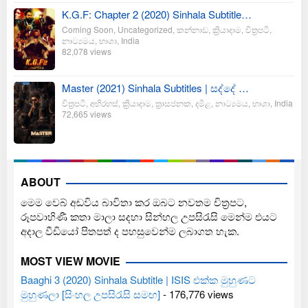
K.G.F: Chapter 2 (2020) Sinhala Subtitle…
Coming Soon
,
Uncategorized
,
කන්නාඩ
,
ක්‍රියාදාම
,
චිත්‍රපටි
,
නාට්‍යමය
,
භාශා
,
India
82,078 views
Master (2021) Sinhala Subtitles | සද්දේ …
චිත්‍රපටි
,
අභිරහස්
,
ක්‍රියාදාම
,
ත්‍රාසජනක
,
දමිළ
,
නාට්‍යමය
,
භාශා
,
India
72,665 views
ABOUT
මෙම වෙබ් අඩවිය බාවිතා කර ඔබට නවතම චිත්‍රපට,
රූපවාහිණී කතා මාලා සදහා සින්හල උපසිරැසි මෙන්ම එයට
අදාල වීඩියෝ පිතපත් ද පහසුවෙන්ම ලබාගත හැක.
MOST VIEW MOVIE
Baaghi 3 (2020) Sinhala Subtitle | ISIS එක්ක මුහුණට
මුහුණලා [සිංහල උපසිරැසි සමඟ]
- 176,776 views