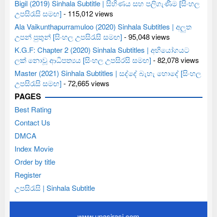
Bigil (2019) Sinhala Subtitle | සිහිණය සහ පලිගැණීම [සිංහල
උපසිරැසි සමඟ]
- 115,012 views
Ala Vaikunthapurramuloo (2020) Sinhala Subtitles | අලුත
උපන් පුතුන් [සිංහල උපසිරැසි සමඟ]
- 95,048 views
K.G.F: Chapter 2 (2020) Sinhala Subtitles | අභියෝගයට
ලක් නොවූ ආධිපත්‍යය [සිංහල උපසිරසි සමඟ]
- 82,078 views
Master (2021) Sinhala Subtitles | සද්දේ බැහැ හොදේ [සිංහල
උපසිරැසි සමඟ]
- 72,665 views
PAGES
Best Rating
Contact Us
DMCA
Index Movie
Order by title
Register
උපසිරැසි | Sinhala Subtitle
www.upasirasi.com