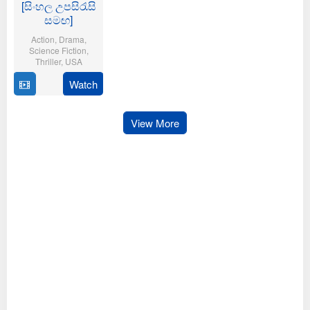
[සිංහල උපසිරැසි
සමඟ]
Action
,
Drama
,
Science Fiction
,
Thriller
,
USA
Watch
10
Mary
Oct
Bronstein
2025
View More