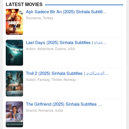
LATEST MOVIES
Aşk Sadece Bir An (2025) Sinhala Subtitl…
Romance
,
Turkey
Last Days (2025) Sinhala Subtitles | භයා…
Action
,
Adventure
,
Drama
,
USA
Troll 2 (2025) Sinhala Subtitles | යෝධයෝ…
Action
,
Fantasy
,
Thriller
,
Norway
The Girlfriend (2025) Sinhala Subtitles …
Drama
,
Romance
,
India