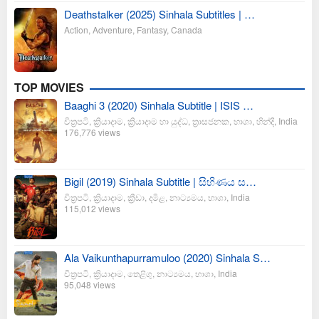
Deathstalker (2025) Sinhala Subtitles | …
Action
,
Adventure
,
Fantasy
,
Canada
TOP MOVIES
Baaghi 3 (2020) Sinhala Subtitle | ISIS …
චිත්‍රපටි
,
ක්‍රියාදාම
,
ක්‍රියාදාම හා යුද්ධ
,
ත්‍රාසජනක
,
භාශා
,
හින්දි
,
India
176,776 views
Bigil (2019) Sinhala Subtitle | සිහිණය ස…
චිත්‍රපටි
,
ක්‍රියාදාම
,
ක්‍රීඩා
,
දමිළ
,
නාට්‍යමය
,
භාශා
,
India
115,012 views
Ala Vaikunthapurramuloo (2020) Sinhala S…
චිත්‍රපටි
,
ක්‍රියාදාම
,
තෙළිගු
,
නාට්‍යමය
,
භාශා
,
India
95,048 views