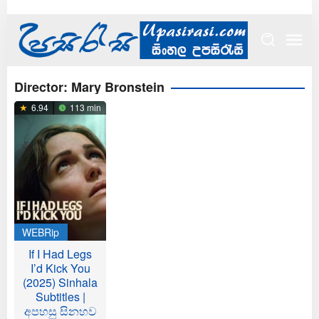
Skip
to
content
Director:
Mary Bronstein
6.94
113 min
WEBRip
If I Had Legs
I’d Kick You
(2025) Sinhala
Subtitles |
අපහසු සිනහව