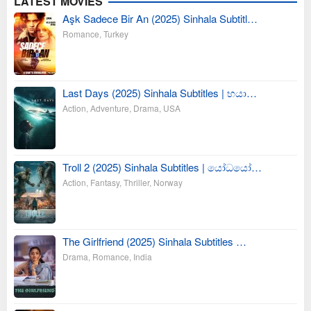
LATEST MOVIES
Aşk Sadece Bir An (2025) Sinhala Subtitl…
Romance
,
Turkey
Last Days (2025) Sinhala Subtitles | භයා…
Action
,
Adventure
,
Drama
,
USA
Troll 2 (2025) Sinhala Subtitles | යෝධයෝ…
Action
,
Fantasy
,
Thriller
,
Norway
The Girlfriend (2025) Sinhala Subtitles …
Drama
,
Romance
,
India