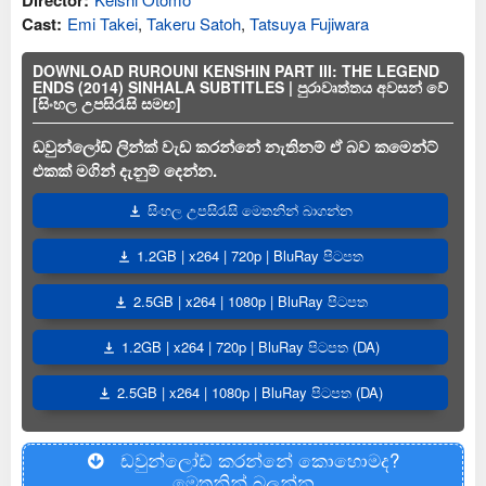
Director:
Cast:
Emi Takei
,
Takeru Satoh
,
Tatsuya Fujiwara
DOWNLOAD RUROUNI KENSHIN PART III: THE LEGEND
ENDS (2014) SINHALA SUBTITLES | පුරාවෘත්තය අවසන් වේ
[සිංහල උපසිරැසි සමඟ]
ඩවුන්ලෝඩ් ලින්ක් වැඩ කරන්නේ නැතිනම් ඒ බව කමෙන්ට්
එකක් මගින් දැනුම් දෙන්න.
සිංහල උපසිරැසි මෙතනින් බාගන්න
1.2GB | x264 | 720p | BluRay පිටපත
2.5GB | x264 | 1080p | BluRay පිටපත
1.2GB | x264 | 720p | BluRay පිටපත (DA)
2.5GB | x264 | 1080p | BluRay පිටපත (DA)
ඩවුන්ලෝඩ් කරන්නේ කොහොමද?
මෙතනින් බලන්න