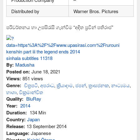
Distributed by
Warner Bros. Pictures
පරිවර්තනය හා උපසිරැසි ගැන්වීම “අදිත ප්‍රවීන් පතිරාජ”
By:
Madusha
Posted on:
June 18, 2021
Views:
851 views
Genre:
චිත්‍රපටි
,
අප‍රාධ
,
ක්‍රියාදාම
,
ජපන්
,
ත්‍රාසජනක
,
නාට්‍යමය
,
භාශා
,
වික්‍රමාන්විත
Quality:
BluRay
Year:
2014
Duration:
134 Min
Country:
Japan
Release:
13 September 2014
Language:
Japanese
Keishi Ōtomo