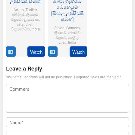
උපසිරැසි සමඟ]
බේරා ගැනීමේ
මෙහෙයුම
Action
,
Thriller
,
[සිංහල උපසිරැසි
අභිරහස්
,
ක්‍රියාදාම
,
සමඟ]
චිත්‍රපටි
,
ත්‍රාසජනක
,
දමිළ
,
භාශා
,
Action
,
Comedy
,
වික්‍රමාන්විත
,
India
ක්‍රියාදාම
,
කොමඩි
,
චිත්‍රපටි
,
තෙළිගු
,
6
Magizh
භාශා
,
India
Feb
Thirumeni
2025
Watch
Watch
14
Anil
Jan
Ravipudi
2025
Leave a Reply
Your email address will not be published.
Required fields are marked
*