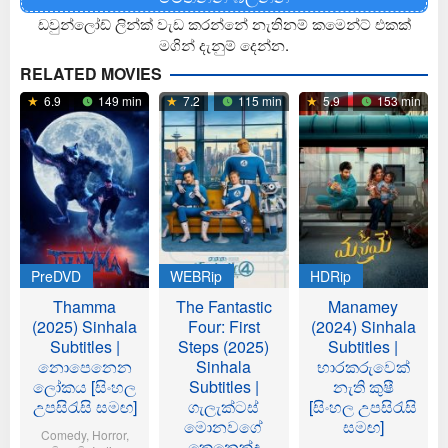
ඩවුන්ලෝඩ් ලින්ක් වැඩ කරන්නේ නැතිනම් කමෙන්ට් එකක්
මගින් දැනුම් දෙන්න.
RELATED MOVIES
6.9
149 min
7.2
115 min
5.9
153 min
PreDVD
WEBRip
HDRip
Thamma
The Fantastic
Manamey
(2025) Sinhala
Four: First
(2024) Sinhala
Subtitles |
Steps (2025)
Subtitles |
නොපෙනෙන
Sinhala
භාරකරුවෙක්
ලෝකය [සිංහල
Subtitles |
නැති කුෂී
උපසිරැසි සමඟ]
ගැලැක්ටස්
[සිංහල උපසිරැසි
මොනවගේ
සමඟ]
Comedy
,
Horror
,
කෙනෙක්ද