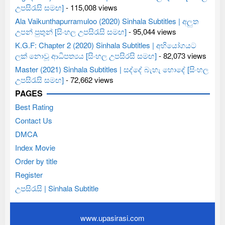
උපසිරැසි සමඟ]
- 115,008 views
Ala Vaikunthapurramuloo (2020) Sinhala Subtitles | අලුත
උපන් පුතුන් [සිංහල උපසිරැසි සමඟ]
- 95,044 views
K.G.F: Chapter 2 (2020) Sinhala Subtitles | අභියෝගයට
ලක් නොවූ ආධිපත්‍යය [සිංහල උපසිරසි සමඟ]
- 82,073 views
Master (2021) Sinhala Subtitles | සද්දේ බැහැ හොදේ [සිංහල
උපසිරැසි සමඟ]
- 72,662 views
PAGES
Best Rating
Contact Us
DMCA
Index Movie
Order by title
Register
උපසිරැසි | Sinhala Subtitle
www.upasirasi.com