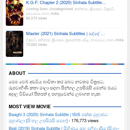
K.G.F: Chapter 2 (2020) Sinhala Subtitle…
Coming Soon
,
Uncategorized
,
කන්නාඩ
,
ක්‍රියාදාම
,
චිත්‍රපටි
,
නාට්‍යමය
,
භාශා
,
India
82,073 views
Master (2021) Sinhala Subtitles | සද්දේ …
චිත්‍රපටි
,
අභිරහස්
,
ක්‍රියාදාම
,
ත්‍රාසජනක
,
දමිළ
,
නාට්‍යමය
,
භාශා
,
India
72,662 views
ABOUT
මෙම වෙබ් අඩවිය බාවිතා කර ඔබට නවතම චිත්‍රපට,
රූපවාහිණී කතා මාලා සදහා සින්හල උපසිරැසි මෙන්ම එයට
අදාල වීඩියෝ පිතපත් ද පහසුවෙන්ම ලබාගත හැක.
MOST VIEW MOVIE
Baaghi 3 (2020) Sinhala Subtitle | ISIS එක්ක මුහුණට
මුහුණලා [සිංහල උපසිරැසි සමඟ]
- 176,773 views
Bigil (2019) Sinhala Subtitle | සිහිණය සහ පලිගැණීම [සිංහල