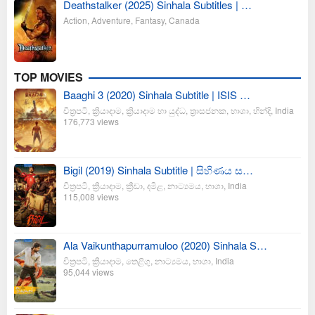
Deathstalker (2025) Sinhala Subtitles | …
Action
,
Adventure
,
Fantasy
,
Canada
TOP MOVIES
Baaghi 3 (2020) Sinhala Subtitle | ISIS …
චිත්‍රපටි
,
ක්‍රියාදාම
,
ක්‍රියාදාම හා යුද්ධ
,
ත්‍රාසජනක
,
භාශා
,
හින්දි
,
India
176,773 views
Bigil (2019) Sinhala Subtitle | සිහිණය ස…
චිත්‍රපටි
,
ක්‍රියාදාම
,
ක්‍රීඩා
,
දමිළ
,
නාට්‍යමය
,
භාශා
,
India
115,008 views
Ala Vaikunthapurramuloo (2020) Sinhala S…
චිත්‍රපටි
,
ක්‍රියාදාම
,
තෙළිගු
,
නාට්‍යමය
,
භාශා
,
India
95,044 views