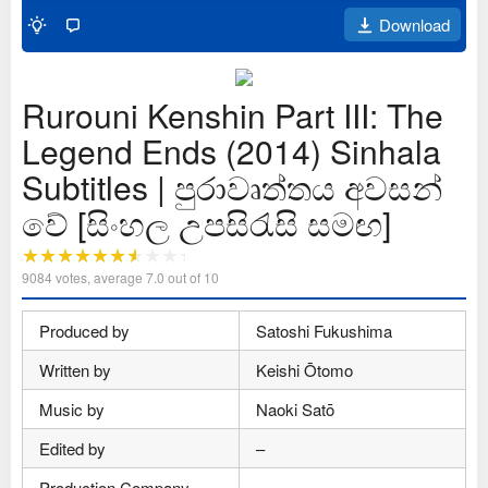
Download
Rurouni Kenshin Part III: The
Legend Ends (2014) Sinhala
Subtitles | පුරාවෘත්තය අවසන්
වේ [සිංහල උපසිරැසි සමඟ]
9084
votes, average
7.0
out of 10
Produced by
Satoshi Fukushima
Written by
Keishi Ōtomo
Music by
Naoki Satō
Edited by
–
Production Company
–