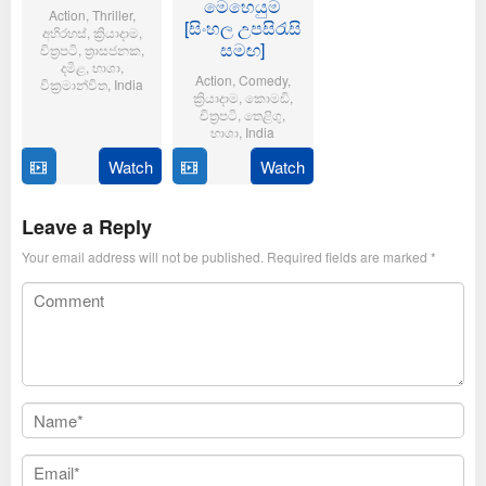
මෙහෙයුම
Action
,
Thriller
,
[සිංහල උපසිරැසි
අභිරහස්
,
ක්‍රියාදාම
,
සමඟ]
චිත්‍රපටි
,
ත්‍රාසජනක
,
දමිළ
,
භාශා
,
Action
,
Comedy
,
වික්‍රමාන්විත
,
India
ක්‍රියාදාම
,
කොමඩි
,
චිත්‍රපටි
,
තෙළිගු
,
6
Magizh
භාශා
,
India
Feb
Thirumeni
2025
Watch
Watch
14
Anil
Jan
Ravipudi
2025
Leave a Reply
Your email address will not be published.
Required fields are marked
*