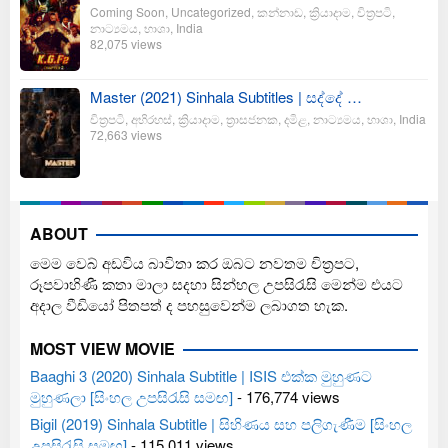
Coming Soon
,
Uncategorized
,
කන්නාඩ
,
ක්‍රියාදාම
,
චිත්‍රපටි
,
නාට්‍යමය
,
භාශා
,
India
82,075 views
Master (2021) Sinhala Subtitles | සද්දේ …
චිත්‍රපටි
,
අභිරහස්
,
ක්‍රියාදාම
,
ත්‍රාසජනක
,
දමිළ
,
නාට්‍යමය
,
භාශා
,
India
72,663 views
ABOUT
මෙම වෙබ් අඩවිය බාවිතා කර ඔබට නවතම චිත්‍රපට,
රූපවාහිණී කතා මාලා සදහා සින්හල උපසිරැසි මෙන්ම එයට
අදාල වීඩියෝ පිතපත් ද පහසුවෙන්ම ලබාගත හැක.
MOST VIEW MOVIE
Baaghi 3 (2020) Sinhala Subtitle | ISIS එක්ක මුහුණට
මුහුණලා [සිංහල උපසිරැසි සමඟ]
- 176,774 views
Bigil (2019) Sinhala Subtitle | සිහිණය සහ පලිගැණීම [සිංහල
උපසිරැසි සමඟ]
- 115,011 views