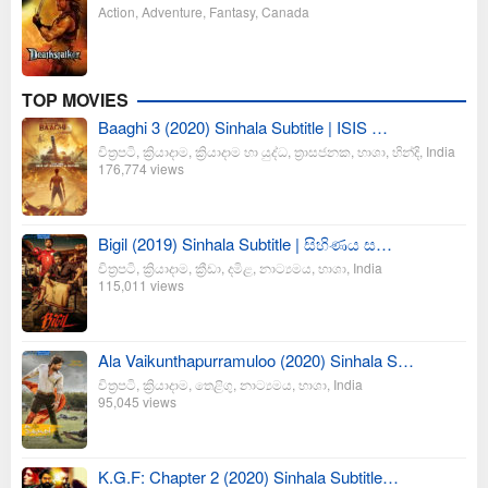
Action
,
Adventure
,
Fantasy
,
Canada
TOP MOVIES
Baaghi 3 (2020) Sinhala Subtitle | ISIS …
චිත්‍රපටි
,
ක්‍රියාදාම
,
ක්‍රියාදාම හා යුද්ධ
,
ත්‍රාසජනක
,
භාශා
,
හින්දි
,
India
176,774 views
Bigil (2019) Sinhala Subtitle | සිහිණය ස…
චිත්‍රපටි
,
ක්‍රියාදාම
,
ක්‍රීඩා
,
දමිළ
,
නාට්‍යමය
,
භාශා
,
India
115,011 views
Ala Vaikunthapurramuloo (2020) Sinhala S…
චිත්‍රපටි
,
ක්‍රියාදාම
,
තෙළිගු
,
නාට්‍යමය
,
භාශා
,
India
95,045 views
K.G.F: Chapter 2 (2020) Sinhala Subtitle…