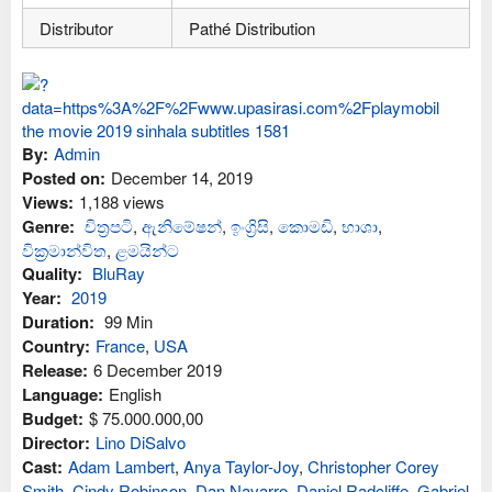
Distributor
Pathé Distribution
By:
Admin
Posted on:
December 14, 2019
Views:
1,188 views
Genre:
චිත්‍රපටි
,
ඇනිමේෂන්
,
ඉංග්‍රිසි
,
කොමඩි
,
භාශා
,
වික්‍රමාන්විත
,
ළමයින්ට
Quality:
BluRay
Year:
2019
Duration:
99 Min
Country:
France
,
USA
Release:
6 December 2019
Language:
English
Budget:
$ 75.000.000,00
Director:
Lino DiSalvo
Cast:
Adam Lambert
,
Anya Taylor-Joy
,
Christopher Corey
Smith
,
Cindy Robinson
,
Dan Navarro
,
Daniel Radcliffe
,
Gabriel