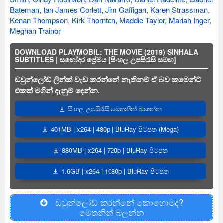
Bateman
,
Ian James Corlett
,
Jim Gaffigan
,
Karen Strassman
,
Kenan Thompson
,
Kirk Thornton
,
Maddie Taylor
,
Mariah Inger
,
Meghan Trainor
DOWNLOAD PLAYMOBIL: THE MOVIE (2019) SINHALA
SUBTITLES | සහෝදර ප්‍රේමය [සිංහල උපසිරැසි සමඟ]
ඩවුන්ලෝඩ් ලින්ක් වැඩ කරන්නේ නැතිනම් ඒ බව කමෙන්ට්
එකක් මගින් දැනුම් දෙන්න.
සිංහල උපසිරැසි මෙතනින් බාගන්න
401MB | x264 | 480p | BluRay පිටපත (Mega)
880MB | x264 | 720p | BluRay පිටපත
1.6GB | x264 | 1080p | BluRay පිටපත
ඩවුන්ලෝඩ් කරන්නේ කොහොමද?
මෙතනින් බලන්න