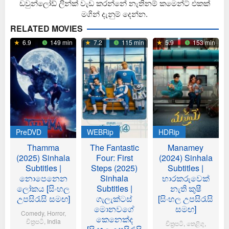
ඩවුන්ලෝඩ් ලින්ක් වැඩ කරන්නේ නැතිනම් කමෙන්ට් එකක්
මගින් දැනුම් දෙන්න.
RELATED MOVIES
6.9
149 min
7.2
115 min
5.9
153 min
PreDVD
WEBRip
HDRip
Thamma
The Fantastic
Manamey
(2025) Sinhala
Four: First
(2024) Sinhala
Subtitles |
Steps (2025)
Subtitles |
නොපෙනෙන
Sinhala
භාරකරුවෙක්
ලෝකය [සිංහල
Subtitles |
නැති කුෂී
උපසිරැසි සමඟ]
ගැලැක්ටස්
[සිංහල උපසිරැසි
මොනවගේ
සමඟ]
Comedy
,
Horror
,
කෙනෙක්ද
චිත්‍රපටි
,
India
චිත්‍රපටි
,
තෙළිගු
,