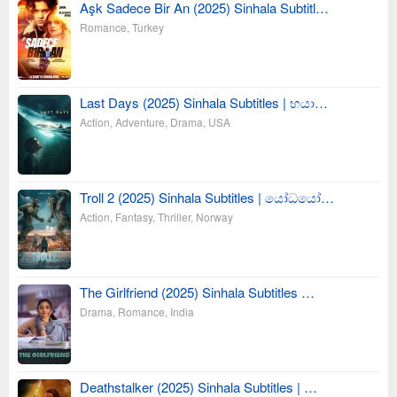
Aşk Sadece Bir An (2025) Sinhala Subtitl…
Romance
,
Turkey
Last Days (2025) Sinhala Subtitles | භයා…
Action
,
Adventure
,
Drama
,
USA
Troll 2 (2025) Sinhala Subtitles | යෝධයෝ…
Action
,
Fantasy
,
Thriller
,
Norway
The Girlfriend (2025) Sinhala Subtitles …
Drama
,
Romance
,
India
Deathstalker (2025) Sinhala Subtitles | …