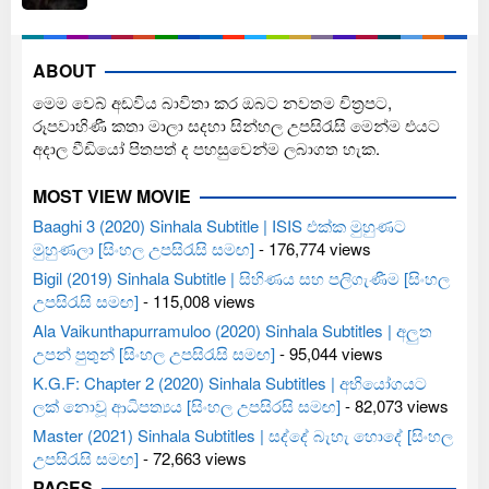
ABOUT
මෙම වෙබ් අඩවිය බාවිතා කර ඔබට නවතම චිත්‍රපට,
රූපවාහිණී කතා මාලා සදහා සින්හල උපසිරැසි මෙන්ම එයට
අදාල වීඩියෝ පිතපත් ද පහසුවෙන්ම ලබාගත හැක.
MOST VIEW MOVIE
Baaghi 3 (2020) Sinhala Subtitle | ISIS එක්ක මුහුණට
මුහුණලා [සිංහල උපසිරැසි සමඟ]
- 176,774 views
Bigil (2019) Sinhala Subtitle | සිහිණය සහ පලිගැණීම [සිංහල
උපසිරැසි සමඟ]
- 115,008 views
Ala Vaikunthapurramuloo (2020) Sinhala Subtitles | අලුත
උපන් පුතුන් [සිංහල උපසිරැසි සමඟ]
- 95,044 views
K.G.F: Chapter 2 (2020) Sinhala Subtitles | අභියෝගයට
ලක් නොවූ ආධිපත්‍යය [සිංහල උපසිරසි සමඟ]
- 82,073 views
Master (2021) Sinhala Subtitles | සද්දේ බැහැ හොදේ [සිංහල
උපසිරැසි සමඟ]
- 72,663 views
PAGES