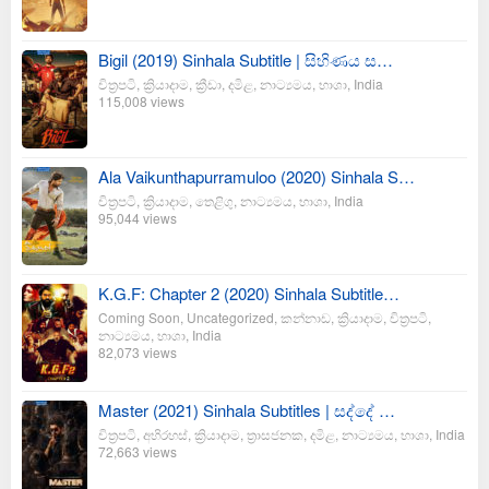
Bigil (2019) Sinhala Subtitle | සිහිණය ස…
චිත්‍රපටි
,
ක්‍රියාදාම
,
ක්‍රීඩා
,
දමිළ
,
නාට්‍යමය
,
භාශා
,
India
115,008 views
Ala Vaikunthapurramuloo (2020) Sinhala S…
චිත්‍රපටි
,
ක්‍රියාදාම
,
තෙළිගු
,
නාට්‍යමය
,
භාශා
,
India
95,044 views
K.G.F: Chapter 2 (2020) Sinhala Subtitle…
Coming Soon
,
Uncategorized
,
කන්නාඩ
,
ක්‍රියාදාම
,
චිත්‍රපටි
,
නාට්‍යමය
,
භාශා
,
India
82,073 views
Master (2021) Sinhala Subtitles | සද්දේ …
චිත්‍රපටි
,
අභිරහස්
,
ක්‍රියාදාම
,
ත්‍රාසජනක
,
දමිළ
,
නාට්‍යමය
,
භාශා
,
India
72,663 views