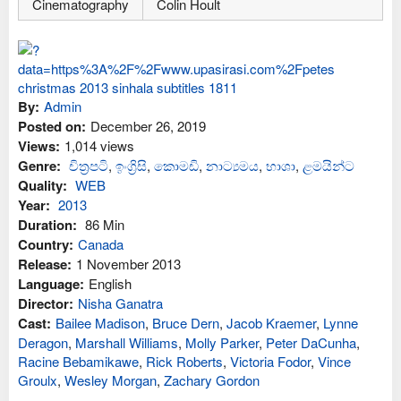
Cinematography
Colin Hoult
By:
Admin
Posted on:
December 26, 2019
Views:
1,014 views
Genre:
චිත්‍රපටි
,
ඉංග්‍රිසි
,
කොමඩි
,
නාට්‍යමය
,
භාශා
,
ළමයින්ට
Quality:
WEB
Year:
2013
Duration:
86 Min
Country:
Canada
Release:
1 November 2013
Language:
English
Director:
Nisha Ganatra
Cast:
Bailee Madison
,
Bruce Dern
,
Jacob Kraemer
,
Lynne
Deragon
,
Marshall Williams
,
Molly Parker
,
Peter DaCunha
,
Racine Bebamikawe
,
Rick Roberts
,
Victoria Fodor
,
Vince
Groulx
,
Wesley Morgan
,
Zachary Gordon