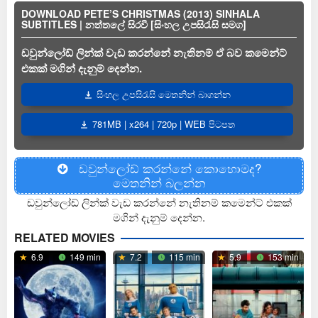
DOWNLOAD PETE’S CHRISTMAS (2013) SINHALA
SUBTITLES | නත්තලේ සිරවී [සිංහල උපසිරැසි සමග]
ඩවුන්ලෝඩ් ලින්ක් වැඩ කරන්නේ නැතිනම් ඒ බව කමෙන්ට්
එකක් මගින් දැනුම් දෙන්න.
සිංහල උපසිරැසි මෙතනින් බාගන්න
781MB | x264 | 720p | WEB පිටපත
ඩවුන්ලෝඩ් කරන්නේ කොහොමද?
මෙතනින් බලන්න
ඩවුන්ලෝඩ් ලින්ක් වැඩ කරන්නේ නැතිනම් කමෙන්ට් එකක්
මගින් දැනුම් දෙන්න.
RELATED MOVIES
6.9
149 min
7.2
115 min
5.9
153 min