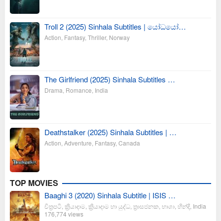
Troll 2 (2025) Sinhala Subtitles | යෝධයෝ…
Action
,
Fantasy
,
Thriller
,
Norway
The Girlfriend (2025) Sinhala Subtitles …
Drama
,
Romance
,
India
Deathstalker (2025) Sinhala Subtitles | …
Action
,
Adventure
,
Fantasy
,
Canada
TOP MOVIES
Baaghi 3 (2020) Sinhala Subtitle | ISIS …
චිත්‍රපටි
,
ක්‍රියාදාම
,
ක්‍රියාදාම හා යුද්ධ
,
ත්‍රාසජනක
,
භාශා
,
හින්දි
,
India
176,774 views