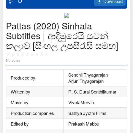
Download
Pattas (2020) Sinhala
Subtitles | ආදිමුරෙයි සටන්
කලාව [සිංහල උපසිරැසි සමඟ]
No votes
Sendhil Thyagarajan
Produced by
Arjun Thyagarajan
Written by
R. S. Durai Senthilkumar
Music by
Vivek-Mervin
Production companies
Sathya Jyothi Films
Edited by
Prakash Mabbu