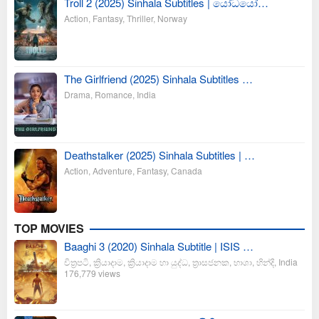
Troll 2 (2025) Sinhala Subtitles | යෝධයෝ…
Action
,
Fantasy
,
Thriller
,
Norway
The Girlfriend (2025) Sinhala Subtitles …
Drama
,
Romance
,
India
Deathstalker (2025) Sinhala Subtitles | …
Action
,
Adventure
,
Fantasy
,
Canada
TOP MOVIES
Baaghi 3 (2020) Sinhala Subtitle | ISIS …
චිත්‍රපටි
,
ක්‍රියාදාම
,
ක්‍රියාදාම හා යුද්ධ
,
ත්‍රාසජනක
,
භාශා
,
හින්දි
,
India
176,779 views