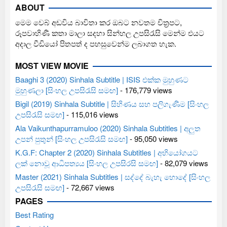
ABOUT
මෙම වෙබ් අඩවිය බාවිතා කර ඔබට නවතම චිත්‍රපට,
රූපවාහිණී කතා මාලා සදහා සින්හල උපසිරැසි මෙන්ම එයට
අදාල වීඩියෝ පිතපත් ද පහසුවෙන්ම ලබාගත හැක.
MOST VIEW MOVIE
Baaghi 3 (2020) Sinhala Subtitle | ISIS එක්ක මුහුණට
මුහුණලා [සිංහල උපසිරැසි සමඟ]
- 176,779 views
Bigil (2019) Sinhala Subtitle | සිහිණය සහ පලිගැණීම [සිංහල
උපසිරැසි සමඟ]
- 115,016 views
Ala Vaikunthapurramuloo (2020) Sinhala Subtitles | අලුත
උපන් පුතුන් [සිංහල උපසිරැසි සමඟ]
- 95,050 views
K.G.F: Chapter 2 (2020) Sinhala Subtitles | අභියෝගයට
ලක් නොවූ ආධිපත්‍යය [සිංහල උපසිරසි සමඟ]
- 82,079 views
Master (2021) Sinhala Subtitles | සද්දේ බැහැ හොදේ [සිංහල
උපසිරැසි සමඟ]
- 72,667 views
PAGES
Best Rating