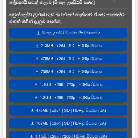
ආදිමුරෙයි සටන් කලාව [සිංහල උපසිරැසි සමඟ]
ඩවුන්ලෝඩ් ලින්ක් වැඩ කරන්නේ නැතිනම් ඒ බව කමෙන්ට්
එකක් මගින් දැනුම් දෙන්න.
සිංහල උපසිරැසි මෙතනින් බාගන්න
213MB | x264 | SD | HDRip පිටපත
475MB | x264 | SD | HDRip පිටපත
708MB | x264 | SD | HDRip පිටපත
1.1GB | x265 | 720p | HDRip පිටපත
1.8GB | x265 | 720p | HDRip පිටපත
475MB | x264 | SD | HDRip පිටපත (DA)
708MB | x264 | SD | HDRip පිටපත (DA)
1.1GB | x265 | 720p | HDRip පිටපත (DA)