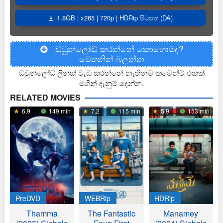
1.8GB | x265 | 720p | HDRip පිටපත (DA)
ඩවුන්ලෝඩ් කරන්නේ කොහොමද?
මෙතනින් බලන්න
ඩවුන්ලෝඩ් ලින්ක් වැඩ කරන්නේ නැතිනම් කමෙන්ට් එකක්
මගින් දැනුම් දෙන්න.
RELATED MOVIES
6.9
149 min
7.2
115 min
5.9
153 min
PreDVD
WEBRip
HDRip
Thamma
The Fantastic
Manamey