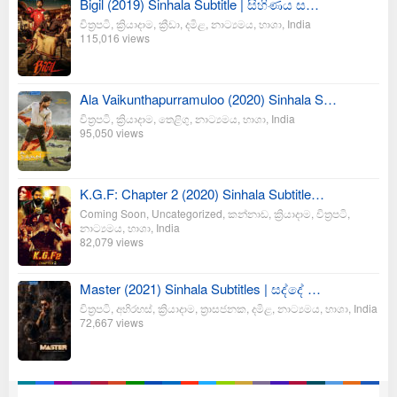
Bigil (2019) Sinhala Subtitle | සිහිණය ස…
චිත්‍රපටි
,
ක්‍රියාදාම
,
ක්‍රීඩා
,
දමිළ
,
නාට්‍යමය
,
භාශා
,
India
115,016 views
Ala Vaikunthapurramuloo (2020) Sinhala S…
චිත්‍රපටි
,
ක්‍රියාදාම
,
තෙළිගු
,
නාට්‍යමය
,
භාශා
,
India
95,050 views
K.G.F: Chapter 2 (2020) Sinhala Subtitle…
Coming Soon
,
Uncategorized
,
කන්නාඩ
,
ක්‍රියාදාම
,
චිත්‍රපටි
,
නාට්‍යමය
,
භාශා
,
India
82,079 views
Master (2021) Sinhala Subtitles | සද්දේ …
චිත්‍රපටි
,
අභිරහස්
,
ක්‍රියාදාම
,
ත්‍රාසජනක
,
දමිළ
,
නාට්‍යමය
,
භාශා
,
India
72,667 views