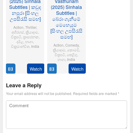
(2025) Sinhala
Vasthunam
Subtitles | කවුද
(2025) Sinhala
නපුරා [සිංහල
Subtitles |
උපසිරැසි සමඟ]
බේරා ගැනීමේ
මෙහෙයුම
Action
,
Thriller
,
[සිංහල උපසිරැසි
අභිරහස්
,
ක්‍රියාදාම
,
සමඟ]
චිත්‍රපටි
,
ත්‍රාසජනක
,
දමිළ
,
භාශා
,
Action
,
Comedy
,
වික්‍රමාන්විත
,
India
ක්‍රියාදාම
,
කොමඩි
,
චිත්‍රපටි
,
තෙළිගු
,
6
Magizh
භාශා
,
India
Feb
Thirumeni
2025
Watch
Watch
14
Anil
Jan
Ravipudi
2025
Leave a Reply
Your email address will not be published.
Required fields are marked
*