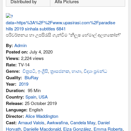
Distributed by
Alfa Pictures
පරිවර්තනය හා උපසිරැසි ගැන්වීම “නිලූෂ හේමාල් අලහකෝන්”
By:
Admin
Posted on:
July 4, 2020
Views:
2,224 views
Rate:
TV-14
Genre:
චිත්‍රපටි
,
ඉංග්‍රිසි
,
ත්‍රාසජනක
,
භාශා
,
විද්‍යා ප්‍රබන්ධ
Quality:
BluRay
Year:
2019
Duration:
95 Min
Country:
Spain
,
USA
Release:
25 October 2019
Language:
English
Director:
Alice Waddington
Cast:
Arnaud Valois
,
Awkwafina
,
Candela May
,
Daniel
Horvath
,
Danielle Macdonald
,
Eiza González
,
Emma Roberts
,