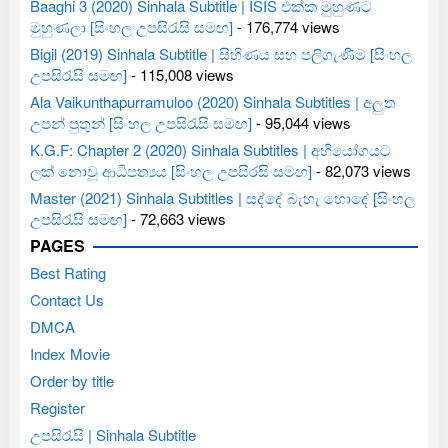
Baaghi 3 (2020) Sinhala Subtitle | ISIS එක්ක මුහුණට
මුහුණලා [සිංහල උපසිරැසි සමඟ]
- 176,774 views
Bigil (2019) Sinhala Subtitle | සිහිණය සහ පලිගැණීම [සිංහල
උපසිරැසි සමඟ]
- 115,008 views
Ala Vaikunthapurramuloo (2020) Sinhala Subtitles | අලුත
උපන් පුතුන් [සිංහල උපසිරැසි සමඟ]
- 95,044 views
K.G.F: Chapter 2 (2020) Sinhala Subtitles | අභියෝගයට
ලක් නොවූ ආධිපත්‍යය [සිංහල උපසිරසි සමඟ]
- 82,073 views
Master (2021) Sinhala Subtitles | සද්දේ බැහැ හොදේ [සිංහල
උපසිරැසි සමඟ]
- 72,663 views
PAGES
Best Rating
Contact Us
DMCA
Index Movie
Order by title
Register
උපසිරැසි | Sinhala Subtitle