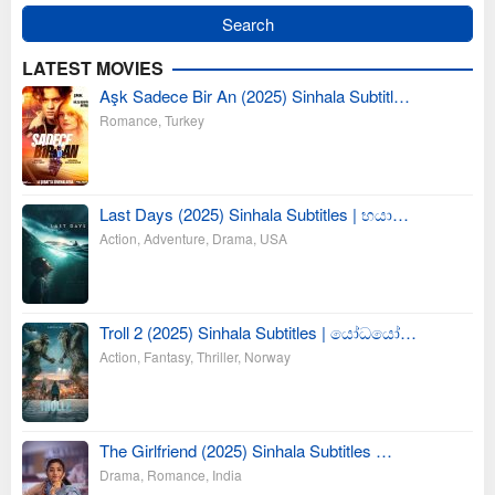
LATEST MOVIES
Aşk Sadece Bir An (2025) Sinhala Subtitl…
Romance
,
Turkey
Last Days (2025) Sinhala Subtitles | භයා…
Action
,
Adventure
,
Drama
,
USA
Troll 2 (2025) Sinhala Subtitles | යෝධයෝ…
Action
,
Fantasy
,
Thriller
,
Norway
The Girlfriend (2025) Sinhala Subtitles …
Drama
,
Romance
,
India