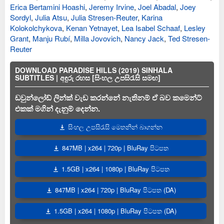
Erica Bertamini Hoashi
,
Jeremy Irvine
,
Joel Abadal
,
Joey
Sordyl
,
Julia Atsu
,
Julia Stresen-Reuter
,
Karina
Kolokolchykova
,
Kenan Yetnayet
,
Lea Isabel Schaaf
,
Lesley
Grant
,
Manju Rubí
,
Milla Jovovich
,
Nancy Jack
,
Ted Stresen-
Reuter
DOWNLOAD PARADISE HILLS (2019) SINHALA
SUBTITLES | අඳුරු රහස [සිංහල උපසිරැසි සමඟ]
ඩවුන්ලෝඩ් ලින්ක් වැඩ කරන්නේ නැතිනම් ඒ බව කමෙන්ට්
එකක් මගින් දැනුම් දෙන්න.
සිංහල උපසිරැසි මෙතනින් බාගන්න
847MB | x264 | 720p | BluRay පිටපත
1.5GB | x264 | 1080p | BluRay පිටපත
847MB | x264 | 720p | BluRay පිටපත (DA)
1.5GB | x264 | 1080p | BluRay පිටපත (DA)