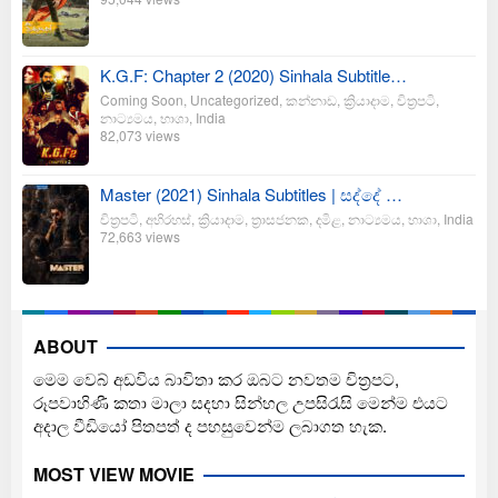
K.G.F: Chapter 2 (2020) Sinhala Subtitle…
Coming Soon
,
Uncategorized
,
කන්නාඩ
,
ක්‍රියාදාම
,
චිත්‍රපටි
,
නාට්‍යමය
,
භාශා
,
India
82,073 views
Master (2021) Sinhala Subtitles | සද්දේ …
චිත්‍රපටි
,
අභිරහස්
,
ක්‍රියාදාම
,
ත්‍රාසජනක
,
දමිළ
,
නාට්‍යමය
,
භාශා
,
India
72,663 views
ABOUT
මෙම වෙබ් අඩවිය බාවිතා කර ඔබට නවතම චිත්‍රපට,
රූපවාහිණී කතා මාලා සදහා සින්හල උපසිරැසි මෙන්ම එයට
අදාල වීඩියෝ පිතපත් ද පහසුවෙන්ම ලබාගත හැක.
MOST VIEW MOVIE