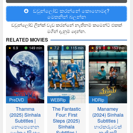
ඩවුන්ලෝඩ් කරන්නේ කොහොමද?
මෙතනින් බලන්න
ඩවුන්ලෝඩ් ලින්ක් වැඩ කරන්නේ නැතිනම් කමෙන්ට් එකක්
මගින් දැනුම් දෙන්න.
RELATED MOVIES
6.9
149 min
7.2
115 min
5.9
153 min
PreDVD
WEBRip
HDRip
Thamma
The Fantastic
Manamey
(2025) Sinhala
Four: First
(2024) Sinhala
Subtitles |
Steps (2025)
Subtitles |
නොපෙනෙන
Sinhala
භාරකරුවෙක්
ලෝකය [සිංහල
Subtitles |
නැති කුෂී