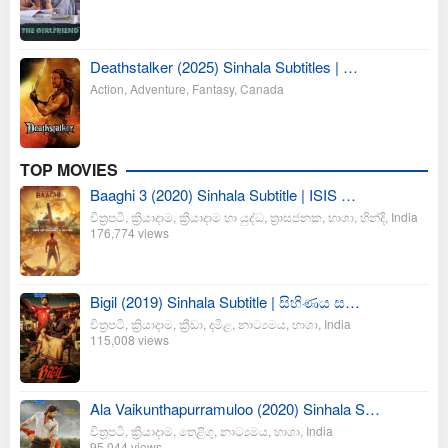
Deathstalker (2025) Sinhala Subtitles | …
Action
,
Adventure
,
Fantasy
,
Canada
TOP MOVIES
Baaghi 3 (2020) Sinhala Subtitle | ISIS …
චිත්‍රපටි
,
ක්‍රියාදාම
,
ක්‍රියාදාම හා යුද්ධ
,
ත්‍රාසජනක
,
භාශා
,
හින්දි
,
India
176,774 views
Bigil (2019) Sinhala Subtitle | සිහිණය ස…
චිත්‍රපටි
,
ක්‍රියාදාම
,
ක්‍රීඩා
,
දමිළ
,
නාට්‍යමය
,
භාශා
,
India
115,008 views
Ala Vaikunthapurramuloo (2020) Sinhala S…
චිත්‍රපටි
,
ක්‍රියාදාම
,
තෙළිගු
,
නාට්‍යමය
,
භාශා
,
India
95,044 views