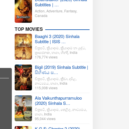
Subtitles | …
Action
,
Adventure
,
Fantasy
,
Canada
TOP MOVIES
Baaghi 3 (2020) Sinhala
Subtitle | ISIS …
චිත්‍රපටි
,
ක්‍රියාදාම
,
ක්‍රියාදාම හා යුද්ධ
,
ත්‍රාසජනක
,
භාශා
,
හින්දි
,
India
176,774 views
Bigil (2019) Sinhala Subtitle |
සිහිණය ස…
චිත්‍රපටි
,
ක්‍රියාදාම
,
ක්‍රීඩා
,
දමිළ
,
නාට්‍යමය
,
භාශා
,
India
115,008 views
Ala Vaikunthapurramuloo
(2020) Sinhala S…
චිත්‍රපටි
,
ක්‍රියාදාම
,
තෙළිගු
,
නාට්‍යමය
,
භාශා
,
India
95,044 views
K.G.F: Chapter 2 (2020)