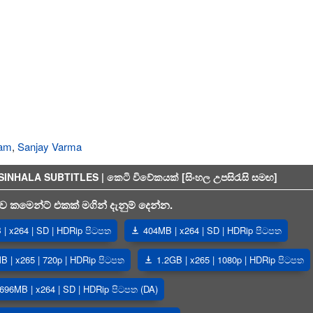
lam
,
Sanjay Varma
HALA SUBTITLES | කෙටි විවේකයක් [සිංහල උපසිරැසි සමඟ]
 කමෙන්ට් එකක් මගින් දැනුම් දෙන්න.
| x264 | SD | HDRip පිටපත
404MB | x264 | SD | HDRip පිටපත
B | x265 | 720p | HDRip පිටපත
1.2GB | x265 | 1080p | HDRip පිටපත
696MB | x264 | SD | HDRip පිටපත (DA)