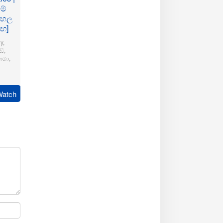
මේ
ංහල
මඟ]
y
,
ි
,
ාශා
,
pudi
Watch