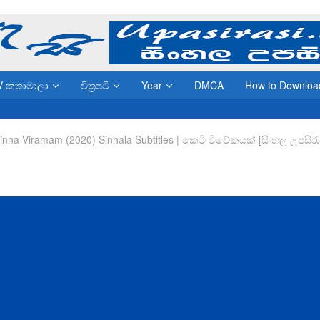
V කතාමාලා
චිත්‍රපටි
Year
DMCA
How to Downloa
nna Viramam (2020) Sinhala Subtitles | කෙටි විවේකයක් [සිංහල උපසිරැ