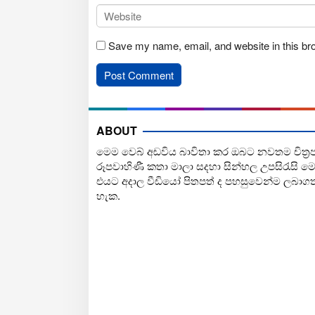
Save my name, email, and website in this br
ABOUT
මෙම වෙබ් අඩවිය බාවිතා කර ඔබට නවතම චිත්‍ර
රූපවාහිණී කතා මාලා සදහා සින්හල උපසිරැසි ම
එයට අදාල වීඩියෝ පිතපත් ද පහසුවෙන්ම ලබාග
හැක.