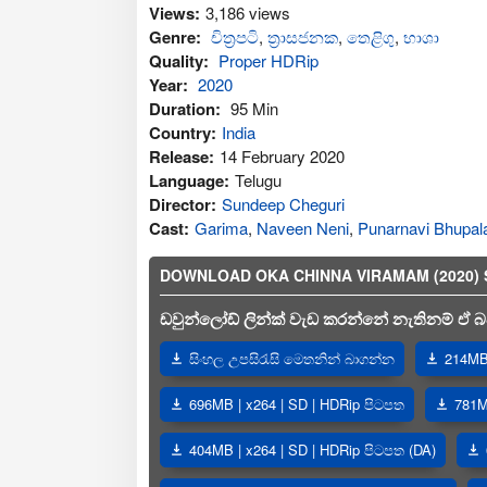
Views:
3,186 views
Genre:
චිත්‍රපටි
,
ත්‍රාසජනක
,
තෙළිගු
,
භාශා
Quality:
Proper HDRip
Year:
2020
Duration:
95 Min
Country:
India
Release:
14 February 2020
Language:
Telugu
Director:
Sundeep Cheguri
Cast:
Garima
,
Naveen Neni
,
Punarnavi Bhupa
DOWNLOAD OKA CHINNA VIRAMAM (2020) SIN
ඩවුන්ලෝඩ් ලින්ක් වැඩ කරන්නේ නැතිනම් ඒ බව
සිංහල උපසිරැසි මෙතනින් බාගන්න
214MB 
696MB | x264 | SD | HDRip පිටපත
781M
404MB | x264 | SD | HDRip පිටපත (DA)