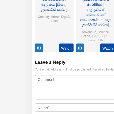
ලෝකය [සිංහල
Subtitles |
උපසිරැසි සමඟ]
ගැලැක්ටස්
මොනවගේ
Comedy
,
Horror
,
චිත්‍රපටි
,
කෙනෙක්ද [සිංහල
India
උපසිරැසි සමඟ]
21
Aditya
Adventure
,
Science
Oct
Sarpotdar
Fiction
,
ඉංග්‍රිසි
,
චිත්‍රපටි
,
2025
භාශා
,
USA
Watch
Watch
23
Matt
Jul
Shakman
2025
Leave a Reply
Your email address will not be published.
Required field