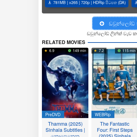
781MB | x265 | 720p | HDRip පිටපත (DA)
ඩවුන්ලෝඩ්
ඩවුන්ලෝඩ් ලින්ක් වැඩ ක
RELATED MOVIES
6.9
149 min
7.2
115 min
PreDVD
WEBRip
Thamma (2025)
The Fantastic
Sinhala Subtitles |
Four: First Steps
නොපෙනෙන
(2025) Sinhala