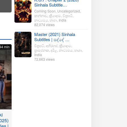
Sinhala Subtitle…
Coming Soon
,
Uncategorized
,
කන්නාඩ
,
ක්‍රියාදාම
,
චිත්‍රපටි
,
නාට්‍යමය
,
භාශා
,
India
82,074 views
Master (2021) Sinhala
Subtitles | සද්දේ …
චිත්‍රපටි
,
අභිරහස්
,
ක්‍රියාදාම
,
44 min
ත්‍රාසජනක
,
දමිළ
,
නාට්‍යමය
,
භාශා
,
India
72,663 views
ki
025)
les |