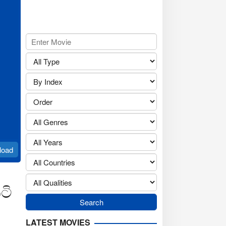
load
ටි
LATEST MOVIES