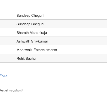
Sundeep Cheguri
Sundeep Cheguri
Bharath Manchiraju
Ashwath Shivkumar
Moonwalk Entertainments
Rohit Bachu
ක්ෂාන් පෙරේරා”