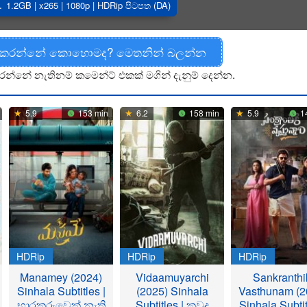
1.2GB | x265 | 1080p | HDRip පිටපත (DA)
 කරන්නේ කොහොමද? මෙතනින් බලන්න
රන්නේ නැතිනම් කමෙන්ට් එකක් මගින් දැනුම් දෙන්න.
5.9
153 min
6.2
158 min
5.9
1
HDRip
HDRip
HDRip
Manamey (2024)
Vidaamuyarchi
Sankranthi
Sinhala Subtitles |
(2025) Sinhala
Vasthunam (2
භාරකරුවෙක් නැති
Subtitles | කවුද
Sinhala Subtit