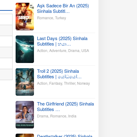
Aşk Sadece Bir An (2025)
Sinhala Subtitl…
Romance
,
Turkey
Last Days (2025) Sinhala
Subtitles | භයා…
Action
,
Adventure
,
Drama
,
USA
Troll 2 (2025) Sinhala
Subtitles | යෝධයෝ…
Action
,
Fantasy
,
Thriller
,
Norway
The Girlfriend (2025) Sinhala
Subtitles …
Drama
,
Romance
,
India
Deathstalker (2025) Sinhala