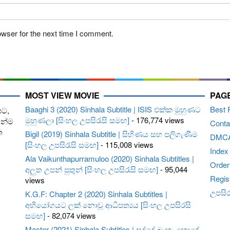
owser for the next time I comment.
MOST VIEW MOVIE
PAG
Baaghi 3 (2020) Sinhala Subtitle | ISIS එක්ක මුහුණට
Best 
පට,
මුහුණලා [සිංහල උපසිරැසි සමඟ]
- 176,774 views
ෙන්ම
Conta
ත
Bigil (2019) Sinhala Subtitle | සිහිණය සහ පලිගැණීම
DMC
[සිංහල උපසිරැසි සමඟ]
- 115,008 views
Index
Ala Vaikunthapurramuloo (2020) Sinhala Subtitles |
Order 
අලුත උපන් පුතුන් [සිංහල උපසිරැසි සමඟ]
- 95,044
Regis
views
උපසිරැ
K.G.F: Chapter 2 (2020) Sinhala Subtitles |
අභියෝගයට ලක් නොවූ ආධිපත්‍යය [සිංහල උපසිරසි
සමඟ]
- 82,074 views
Master (2021) Sinhala Subtitles | සද්දේ බැහැ හොදේ