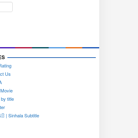
ES
Rating
ct Us
A
 Movie
by title
ter
සි | Sinhala Subtitle