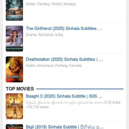
Action
,
Fantasy
,
Thriller
,
Norway
The Girlfriend (2025) Sinhala Subtitles …
Drama
,
Romance
,
India
Deathstalker (2025) Sinhala Subtitles | …
Action
,
Adventure
,
Fantasy
,
Canada
TOP MOVIES
Baaghi 3 (2020) Sinhala Subtitle | ISIS …
චිත්‍රපටි
,
ක්‍රියාදාම
,
ක්‍රියාදාම හා යුද්ධ
,
ත්‍රාසජනක
,
භාශා
,
හින්දි
,
India
176,776 views
Bigil (2019) Sinhala Subtitle | සිහිණය ස…