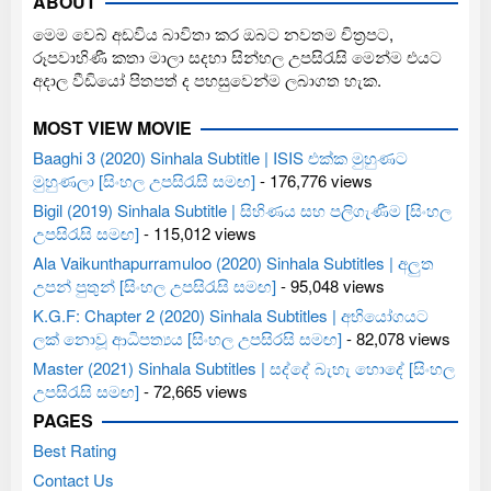
ABOUT
මෙම වෙබ් අඩවිය බාවිතා කර ඔබට නවතම චිත්‍රපට,
රූපවාහිණී කතා මාලා සදහා සින්හල උපසිරැසි මෙන්ම එයට
අදාල වීඩියෝ පිතපත් ද පහසුවෙන්ම ලබාගත හැක.
MOST VIEW MOVIE
Baaghi 3 (2020) Sinhala Subtitle | ISIS එක්ක මුහුණට
මුහුණලා [සිංහල උපසිරැසි සමඟ]
- 176,776 views
Bigil (2019) Sinhala Subtitle | සිහිණය සහ පලිගැණීම [සිංහල
උපසිරැසි සමඟ]
- 115,012 views
Ala Vaikunthapurramuloo (2020) Sinhala Subtitles | අලුත
උපන් පුතුන් [සිංහල උපසිරැසි සමඟ]
- 95,048 views
K.G.F: Chapter 2 (2020) Sinhala Subtitles | අභියෝගයට
ලක් නොවූ ආධිපත්‍යය [සිංහල උපසිරසි සමඟ]
- 82,078 views
Master (2021) Sinhala Subtitles | සද්දේ බැහැ හොදේ [සිංහල
උපසිරැසි සමඟ]
- 72,665 views
PAGES
Best Rating
Contact Us