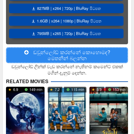
827MB | x264 | 720p | BluRay පිටපත
1.6GB | x264 | 1080p | BluRay පිටපත
795MB | x265 | 720p | BluRay පිටපත
ඩවුන්ලෝඩ් කරන්නේ කොහොමද?
මෙතනින් බලන්න
ඩවුන්ලෝඩ් ලින්ක් වැඩ කරන්නේ නැතිනම් කමෙන්ට් එකක්
මගින් දැනුම් දෙන්න.
RELATED MOVIES
6.9
149 min
7.2
115 min
5.9
153 min