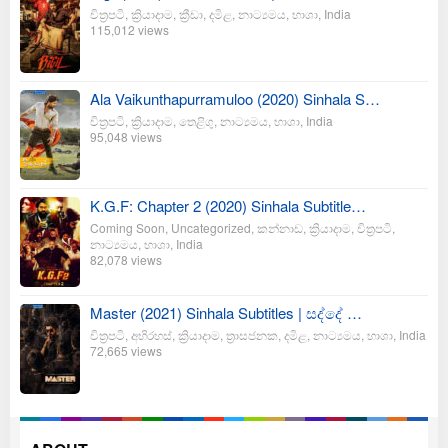
චිත්‍රපටි
,
ක්‍රියාදාම
,
ක්‍රීඩා
,
දමිළ
,
නාට්‍යමය
,
භාශා
,
India
115,012 views
Ala Vaikunthapurramuloo (2020) Sinhala S…
චිත්‍රපටි
,
ක්‍රියාදාම
,
තෙළිගු
,
නාට්‍යමය
,
භාශා
,
India
95,048 views
K.G.F: Chapter 2 (2020) Sinhala Subtitle…
Coming Soon
,
Uncategorized
,
කන්නාඩ
,
ක්‍රියාදාම
,
චිත්‍රපටි
,
නාට්‍යමය
,
භාශා
,
India
82,078 views
Master (2021) Sinhala Subtitles | සද්දේ …
චිත්‍රපටි
,
අභිරහස්
,
ක්‍රියාදාම
,
ත්‍රාසජනක
,
දමිළ
,
නාට්‍යමය
,
භාශා
,
India
72,665 views