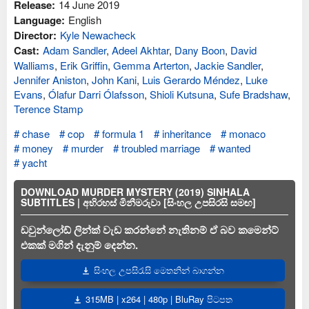
Release:
14 June 2019
Language:
English
Director:
Kyle Newacheck
Cast:
Adam Sandler
,
Adeel Akhtar
,
Dany Boon
,
David
Walliams
,
Erik Griffin
,
Gemma Arterton
,
Jackie Sandler
,
Jennifer Aniston
,
John Kani
,
Luis Gerardo Méndez
,
Luke
Evans
,
Ólafur Darri Ólafsson
,
Shioli Kutsuna
,
Sufe Bradshaw
,
Terence Stamp
chase
cop
formula 1
inheritance
monaco
money
murder
troubled marriage
wanted
yacht
DOWNLOAD MURDER MYSTERY (2019) SINHALA
SUBTITLES | අභිරහස් මිනීමරුවා [සිංහල උපසිරසි සමඟ]
ඩවුන්ලෝඩ් ලින්ක් වැඩ කරන්නේ නැතිනම් ඒ බව කමෙන්ට්
එකක් මගින් දැනුම් දෙන්න.
සිංහල උපසිරැසි මෙතනින් බාගන්න
315MB | x264 | 480p | BluRay පිටපත