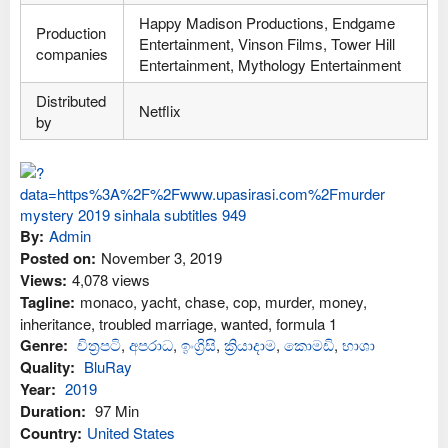
Happy Madison Productions, Endgame
Production
Entertainment, Vinson Films, Tower Hill
companies
Entertainment, Mythology Entertainment
Distributed
Netflix
by
By:
Admin
Posted on:
November 3, 2019
Views:
4,078 views
Tagline:
monaco, yacht, chase, cop, murder, money,
inheritance, troubled marriage, wanted, formula 1
Genre:
චිත්‍රපටි
,
අප‍රාධ
,
ඉංග්‍රිසි
,
ක්‍රියාදාම
,
කොමඩි
,
භාශා
Quality:
BluRay
Year:
2019
Duration:
97 Min
Country:
United States