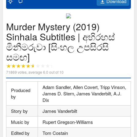
Download
Murder Mystery (2019)
Sinhala Subtitles | අභිරහස්
මිනීමරුවා [සිංහල උපසිරසි
සමඟ]
71869
votes, average
6.0
out of 10
Adam Sandler, Allen Covert, Tripp Vinson,
Produced
James D. Stern, James Vanderbilt, A.J.
by
Dix
Story by
James Vanderbilt
Music by
Rupert Gregson-Williams
Edited by
Tom Costain