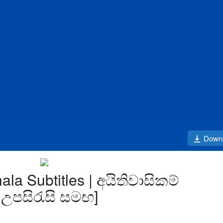
Down
ala Subtitles | අයිතිවාසිකම්
 උපසිරැසි සමඟ]