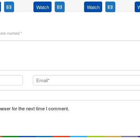
14
Anil
Feb
Thirumeni
Jan
Ravi
Watch
Watch
2025
2025
s are marked
*
owser for the next time I comment.