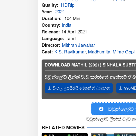
Quality:
HDRip
Year:
2021
Duration:
104 Min
Country:
India
Release:
14 April 2021
Language:
Tamil
Director:
Mithran Jawahar
Cast:
K.S. Ravikumar
,
Madhumita
,
Mime Gopi
DOWNLOAD MATHIL (2021) SINHALA SUBTITLES
ඩවුන්ලෝඩ් ලින්ක් වැඩ කරන්නේ නැතිනම් ඒ බව
සිංහල උපසිරැසි මෙතනින් බාගන්න
990MB 
ඩවුන්ලෝඩ්
ඩවුන්ලෝඩ් ලින්ක් වැඩ ක
RELATED MOVIES
6.9
149 min
7.2
115 min