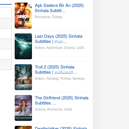
Aşk Sadece Bir An (2025)
Sinhala Subtitl…
Romance
,
Turkey
Last Days (2025) Sinhala
Subtitles | භයා…
Action
,
Adventure
,
Drama
,
USA
Troll 2 (2025) Sinhala
Subtitles | යෝධයෝ…
Action
,
Fantasy
,
Thriller
,
Norway
The Girlfriend (2025) Sinhala
Subtitles …
Drama
,
Romance
,
India
Deathstalker (2025) Sinhala