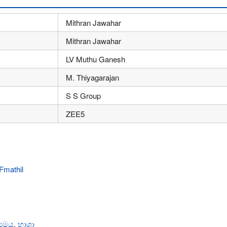
Mithran Jawahar
Mithran Jawahar
LV Muthu Ganesh
M. Thiyagarajan
S S Group
ZEE5
‍යමය
,
භාශා