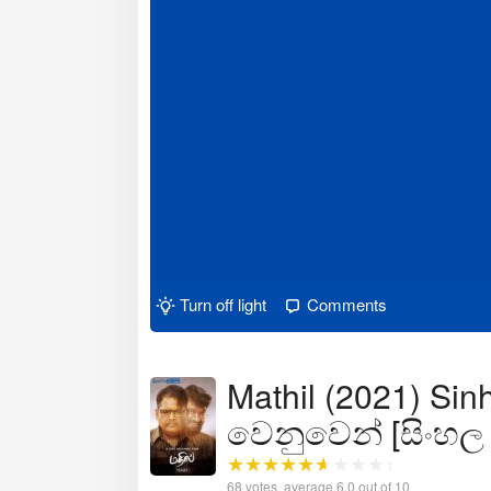
Turn off light
Comments
Mathil (2021) Sinh
වෙනුවෙන් [සිංහල
68
votes, average
6.0
out of 10