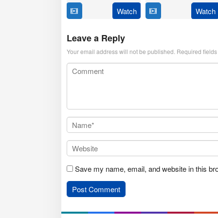
Watch
Watch
23
Matt
Jul
Shakman
2025
Leave a Reply
Your email address will not be published.
Required field
Save my name, email, and website in this br