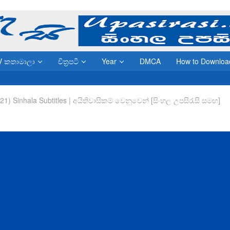
V කතාමාලා
චිත්‍රපටි
Year
DMCA
How to Downloa
021) Sinhala Subtitles | අයිතිවාසිකම් වෙනුවෙන් [සිංහල උපසිරැසි සමඟ]