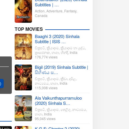
Subtitles | …
Action
,
Adventure
,
Fantasy
,
Canada
TOP MOVIES
Baaghi 3 (2020) Sinhala
Subtitle | ISIS …
චිත්‍රපටි
,
ක්‍රියාදාම
,
ක්‍රියාදාම හා යුද්ධ
,
ත්‍රාසජනක
,
භාශා
,
හින්දි
,
India
176,774 views
Bigil (2019) Sinhala Subtitle |
සිහිණය ස…
චිත්‍රපටි
,
ක්‍රියාදාම
,
ක්‍රීඩා
,
දමිළ
,
)
නාට්‍යමය
,
භාශා
,
India
115,008 views
Ala Vaikunthapurramuloo
(2020) Sinhala S…
චිත්‍රපටි
,
ක්‍රියාදාම
,
තෙළිගු
,
නාට්‍යමය
,
භාශා
,
India
95,045 views
K.G.F: Chapter 2 (2020)
44 min