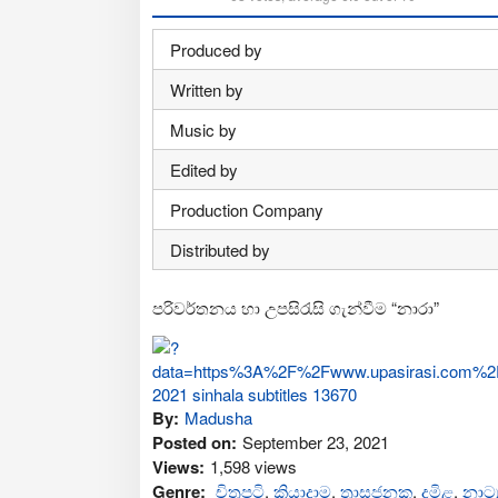
Produced by
Written by
Music by
Edited by
Production Company
Distributed by
පරිවර්තනය හා උපසිරැසි ගැන්වීම “නාරා”
By:
Madusha
Posted on:
September 23, 2021
Views:
1,598 views
Genre:
චිත්‍රපටි
,
ක්‍රියාදාම
,
ත්‍රාසජනක
,
දමිළ
,
නාට්