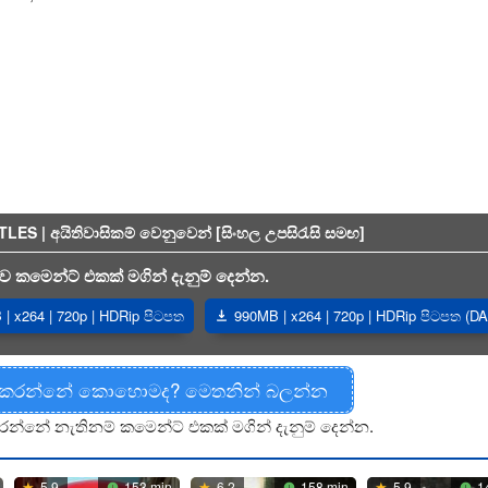
 | අයිතිවාසිකම් වෙනුවෙන් [සිංහල උපසිරැසි සමඟ]
 කමෙන්ට් එකක් මගින් දැනුම් දෙන්න.
| x264 | 720p | HDRip පිටපත
990MB | x264 | 720p | HDRip පිටපත (DA
 කරන්නේ කොහොමද? මෙතනින් බලන්න
රන්නේ නැතිනම් කමෙන්ට් එකක් මගින් දැනුම් දෙන්න.
5.9
153 min
6.2
158 min
5.9
1