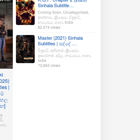
Sinhala Subtitle…
Coming Soon
,
Uncategorized
,
කන්නාඩ
,
ක්‍රියාදාම
,
චිත්‍රපටි
,
නාට්‍යමය
,
භාශා
,
India
82,074 views
Master (2021) Sinhala
Subtitles | සද්දේ …
චිත්‍රපටි
,
අභිරහස්
,
ක්‍රියාදාම
,
ත්‍රාසජනක
,
දමිළ
,
නාට්‍යමය
,
භාශා
,
India
72,663 views
ki
025)
les |
මේ
ංහල
මඟ]
y
,
ි
,
ාශා
,