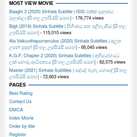
MOST VIEW MOVIE
Baaghi 3 (2020) Sinhala Subtitle | ISIS එක්ක මුහුණට
මුහුණලා [සිංහල උපසිරැසි සමඟ]
- 176,774 views
Bigil (2019) Sinhala Subtitle | සිහිණය සහ පලිගැණීම [සිංහල
උපසිරැසි සමඟ]
- 115,010 views
Ala Vaikunthapurramuloo (2020) Sinhala Subtitles | අලුත
උපන් පුතුන් [සිංහල උපසිරැසි සමඟ]
- 95,045 views
K.G.F: Chapter 2 (2020) Sinhala Subtitles | අභියෝගයට
ලක් නොවූ ආධිපත්‍යය [සිංහල උපසිරසි සමඟ]
- 82,075 views
Master (2021) Sinhala Subtitles | සද්දේ බැහැ හොදේ [සිංහල
උපසිරැසි සමඟ]
- 72,663 views
PAGES
Best Rating
Contact Us
DMCA
Index Movie
Order by title
Register