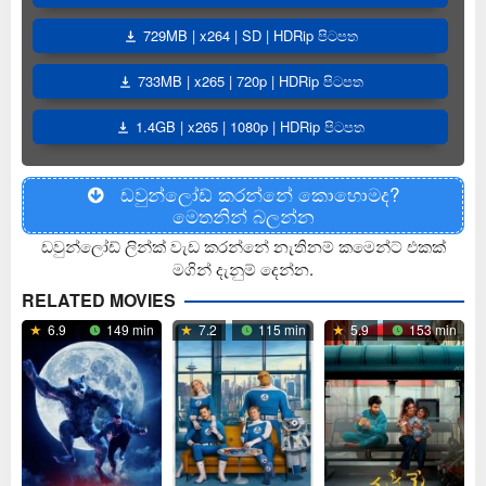
729MB | x264 | SD | HDRip පිටපත
733MB | x265 | 720p | HDRip පිටපත
1.4GB | x265 | 1080p | HDRip පිටපත
ඩවුන්ලෝඩ් කරන්නේ කොහොමද?
මෙතනින් බලන්න
ඩවුන්ලෝඩ් ලින්ක් වැඩ කරන්නේ නැතිනම් කමෙන්ට් එකක්
මගින් දැනුම් දෙන්න.
RELATED MOVIES
6.9
149 min
7.2
115 min
5.9
153 min