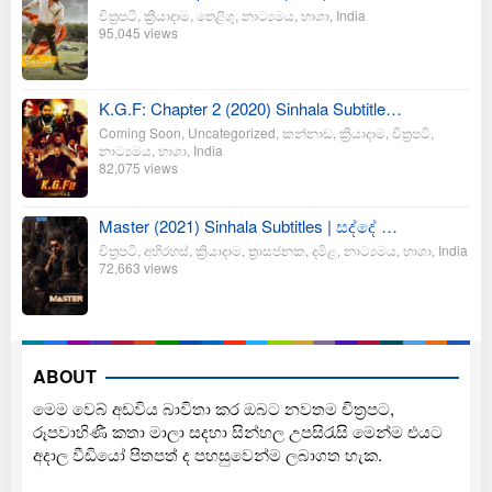
චිත්‍රපටි
,
ක්‍රියාදාම
,
තෙළිගු
,
නාට්‍යමය
,
භාශා
,
India
95,045 views
K.G.F: Chapter 2 (2020) Sinhala Subtitle…
Coming Soon
,
Uncategorized
,
කන්නාඩ
,
ක්‍රියාදාම
,
චිත්‍රපටි
,
නාට්‍යමය
,
භාශා
,
India
82,075 views
Master (2021) Sinhala Subtitles | සද්දේ …
චිත්‍රපටි
,
අභිරහස්
,
ක්‍රියාදාම
,
ත්‍රාසජනක
,
දමිළ
,
නාට්‍යමය
,
භාශා
,
India
72,663 views
ABOUT
මෙම වෙබ් අඩවිය බාවිතා කර ඔබට නවතම චිත්‍රපට,
රූපවාහිණී කතා මාලා සදහා සින්හල උපසිරැසි මෙන්ම එයට
අදාල වීඩියෝ පිතපත් ද පහසුවෙන්ම ලබාගත හැක.