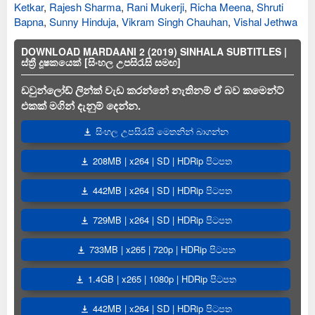
Ketkar
,
Rajesh Sharma
,
Rani Mukerji
,
Richa Meena
,
Shruti
Bapna
,
Sunny Hinduja
,
Vikram Singh Chauhan
,
Vishal Jethwa
DOWNLOAD MARDAANI 2 (2019) SINHALA SUBTITLES |
ස්ත්‍රී දූෂකයෙක් [සිංහල උපසිරැසි සමඟ]
ඩවුන්ලෝඩ් ලින්ක් වැඩ කරන්නේ නැතිනම් ඒ බව කමෙන්ට්
එකක් මගින් දැනුම් දෙන්න.
සිංහල උපසිරැසි මෙතනින් බාගන්න
208MB | x264 | SD | HDRip පිටපත
442MB | x264 | SD | HDRip පිටපත
729MB | x264 | SD | HDRip පිටපත
733MB | x265 | 720p | HDRip පිටපත
1.4GB | x265 | 1080p | HDRip පිටපත
442MB | x264 | SD | HDRip පිටපත