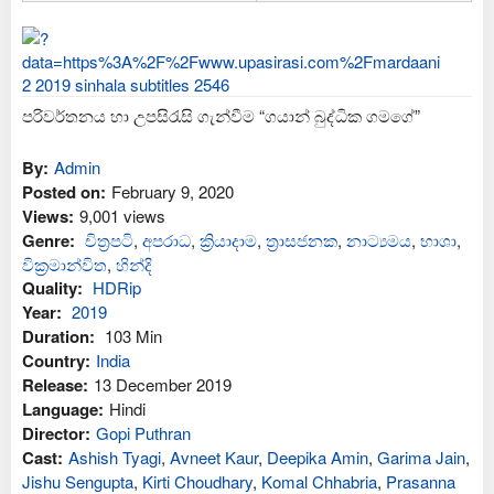
පරිවර්තනය හා උපසිරැසි ගැන්වීම “ගයාන් බුද්ධික ගමගේ”
By:
Admin
Posted on:
February 9, 2020
Views:
9,001 views
Genre:
චිත්‍රපටි
,
අප‍රාධ
,
ක්‍රියාදාම
,
ත්‍රාසජනක
,
නාට්‍යමය
,
භාශා
,
වික්‍රමාන්විත
,
හින්දි
Quality:
HDRip
Year:
2019
Duration:
103 Min
Country:
India
Release:
13 December 2019
Language:
Hindi
Director:
Gopi Puthran
Cast:
Ashish Tyagi
,
Avneet Kaur
,
Deepika Amin
,
Garima Jain
,
Jishu Sengupta
,
Kirti Choudhary
,
Komal Chhabria
,
Prasanna