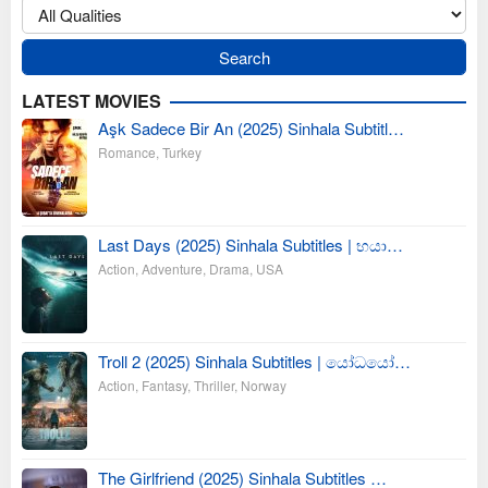
LATEST MOVIES
Aşk Sadece Bir An (2025) Sinhala Subtitl…
Romance
,
Turkey
Last Days (2025) Sinhala Subtitles | භයා…
Action
,
Adventure
,
Drama
,
USA
Troll 2 (2025) Sinhala Subtitles | යෝධයෝ…
Action
,
Fantasy
,
Thriller
,
Norway
The Girlfriend (2025) Sinhala Subtitles …