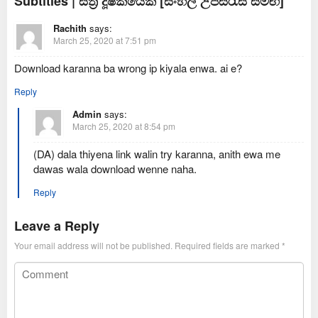
Subtitles | ස්ත්‍රී දූෂකයෙක් [සිංහල උපසිරැසි සමඟ]”
Rachith
says:
March 25, 2020 at 7:51 pm
Download karanna ba wrong ip kiyala enwa. ai e?
Reply
Admin
says:
March 25, 2020 at 8:54 pm
(DA) dala thiyena link walin try karanna, anith ewa me
dawas wala download wenne naha.
Reply
Leave a Reply
Your email address will not be published.
Required fields are marked
*