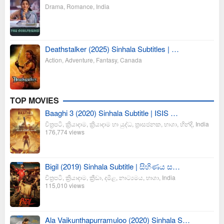
Drama
,
Romance
,
India
Deathstalker (2025) Sinhala Subtitles | …
Action
,
Adventure
,
Fantasy
,
Canada
TOP MOVIES
Baaghi 3 (2020) Sinhala Subtitle | ISIS …
චිත්‍රපටි
,
ක්‍රියාදාම
,
ක්‍රියාදාම හා යුද්ධ
,
ත්‍රාසජනක
,
භාශා
,
හින්දි
,
India
176,774 views
Bigil (2019) Sinhala Subtitle | සිහිණය ස…
චිත්‍රපටි
,
ක්‍රියාදාම
,
ක්‍රීඩා
,
දමිළ
,
නාට්‍යමය
,
භාශා
,
India
115,010 views
Ala Vaikunthapurramuloo (2020) Sinhala S…