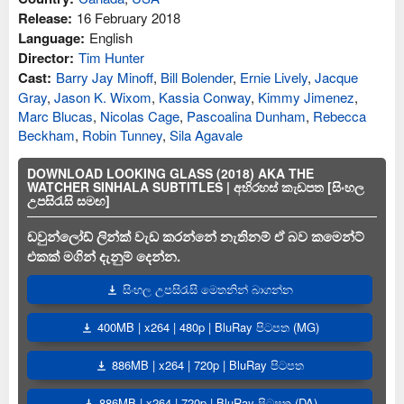
Release:
16 February 2018
Language:
English
Director:
Tim Hunter
Cast:
Barry Jay Minoff
,
Bill Bolender
,
Ernie Lively
,
Jacque
Gray
,
Jason K. Wixom
,
Kassia Conway
,
Kimmy Jimenez
,
Marc Blucas
,
Nicolas Cage
,
Pascoalina Dunham
,
Rebecca
Beckham
,
Robin Tunney
,
Sila Agavale
DOWNLOAD LOOKING GLASS (2018) AKA THE
WATCHER SINHALA SUBTITLES | අභිරහස් කැඩපත [සිංහල
උපසිරැසි සමඟ]
ඩවුන්ලෝඩ් ලින්ක් වැඩ කරන්නේ නැතිනම් ඒ බව කමෙන්ට්
එකක් මගින් දැනුම් දෙන්න.
සිංහල උපසිරැසි මෙතනින් බාගන්න
400MB | x264 | 480p | BluRay පිටපත (MG)
886MB | x264 | 720p | BluRay පිටපත
886MB | x264 | 720p | BluRay පිටපත (DA)