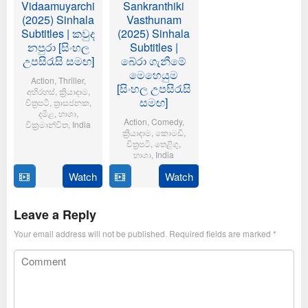
Vidaamuyarchi
Sankranthiki
(2025) Sinhala
Vasthunam
Subtitles | කවුද
(2025) Sinhala
නපුරා [සිංහල
Subtitles |
උපසිරැසි සමඟ]
බේරා ගැනීමේ
මෙහෙයුම
Action
,
Thriller
,
[සිංහල උපසිරැසි
අභිරහස්
,
ක්‍රියාදාම
,
සමඟ]
චිත්‍රපටි
,
ත්‍රාසජනක
,
දමිළ
,
භාශා
,
Action
,
Comedy
,
වික්‍රමාන්විත
,
India
ක්‍රියාදාම
,
කොමඩි
,
චිත්‍රපටි
,
තෙළිගු
,
6
Magizh
භාශා
,
India
Feb
Thirumeni
2025
Watch
Watch
14
Anil
Jan
Ravipudi
2025
Leave a Reply
Your email address will not be published.
Required fields are marked
*