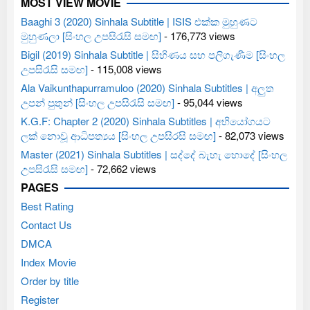
MOST VIEW MOVIE
Baaghi 3 (2020) Sinhala Subtitle | ISIS එක්ක මුහුණට
මුහුණලා [සිංහල උපසිරැසි සමඟ]
- 176,773 views
Bigil (2019) Sinhala Subtitle | සිහිණය සහ පලිගැණීම [සිංහල
උපසිරැසි සමඟ]
- 115,008 views
Ala Vaikunthapurramuloo (2020) Sinhala Subtitles | අලුත
උපන් පුතුන් [සිංහල උපසිරැසි සමඟ]
- 95,044 views
K.G.F: Chapter 2 (2020) Sinhala Subtitles | අභියෝගයට
ලක් නොවූ ආධිපත්‍යය [සිංහල උපසිරසි සමඟ]
- 82,073 views
Master (2021) Sinhala Subtitles | සද්දේ බැහැ හොදේ [සිංහල
උපසිරැසි සමඟ]
- 72,662 views
PAGES
Best Rating
Contact Us
DMCA
Index Movie
Order by title
Register