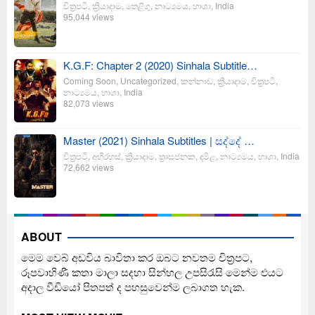
චිත්‍රපටි
,
ක්‍රියාදාම
,
තෙළිගු
,
නාට්‍යමය
,
භාශා
,
India
95,044 views
K.G.F: Chapter 2 (2020) Sinhala Subtitle…
Coming Soon
,
Uncategorized
,
කන්නාඩ
,
ක්‍රියාදාම
,
චිත්‍රපටි
,
නාට්‍යමය
,
භාශා
,
India
82,073 views
Master (2021) Sinhala Subtitles | සද්දේ …
චිත්‍රපටි
,
අභිරහස්
,
ක්‍රියාදාම
,
ත්‍රාසජනක
,
දමිළ
,
නාට්‍යමය
,
භාශා
,
India
72,662 views
ABOUT
මෙම වෙබ් අඩවිය බාවිතා කර ඔබට නවතම චිත්‍රපට,
රූපවාහිණී කතා මාලා සදහා සින්හල උපසිරැසි මෙන්ම එයට
අදාල වීඩියෝ පිතපත් ද පහසුවෙන්ම ලබාගත හැක.