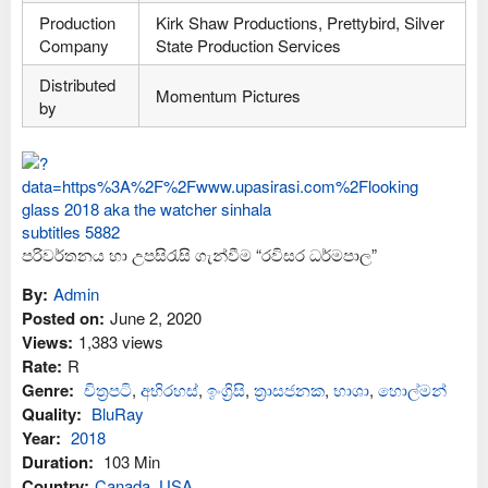
Production
Kirk Shaw Productions, Prettybird, Silver
Company
State Production Services
Distributed
Momentum Pictures
by
පරිවර්තනය හා උපසිරැසි ගැන්වීම “රවිසර ධර්මපාල”
By:
Admin
Posted on:
June 2, 2020
Views:
1,383 views
Rate:
R
Genre:
චිත්‍රපටි
,
අභිරහස්
,
ඉංග්‍රිසි
,
ත්‍රාසජනක
,
භාශා
,
හොල්මන්
Quality:
BluRay
Year:
2018
Duration:
103 Min
Country:
Canada
,
USA