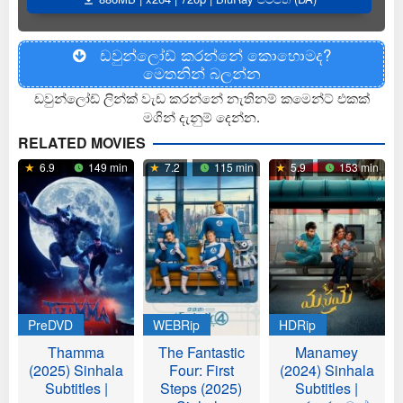
ඩවුන්ලෝඩ් කරන්නේ කොහොමද?
මෙතනින් බලන්න
ඩවුන්ලෝඩ් ලින්ක් වැඩ කරන්නේ නැතිනම් කමෙන්ට් එකක්
මගින් දැනුම් දෙන්න.
RELATED MOVIES
6.9
149 min
7.2
115 min
5.9
153 min
PreDVD
WEBRip
HDRip
Thamma
The Fantastic
Manamey
(2025) Sinhala
Four: First
(2024) Sinhala
Subtitles |
Steps (2025)
Subtitles |