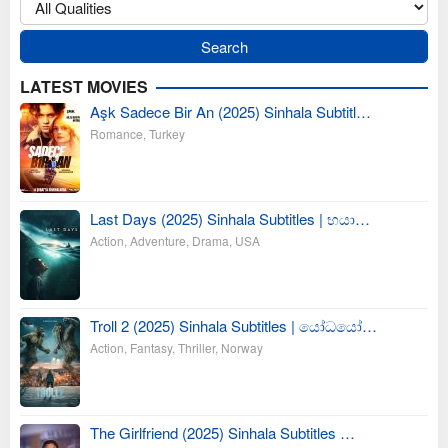
LATEST MOVIES
Aşk Sadece Bir An (2025) Sinhala Subtitl…
Romance
,
Turkey
Last Days (2025) Sinhala Subtitles | භයා…
Action
,
Adventure
,
Drama
,
USA
Troll 2 (2025) Sinhala Subtitles | යෝධයෝ…
Action
,
Fantasy
,
Thriller
,
Norway
The Girlfriend (2025) Sinhala Subtitles …