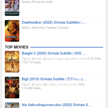
Drama
,
Romance
,
India
Deathstalker (2025) Sinhala Subtitles | …
Action
,
Adventure
,
Fantasy
,
Canada
TOP MOVIES
Baaghi 3 (2020) Sinhala Subtitle | ISIS …
චිත්‍රපටි
,
ක්‍රියාදාම
,
ක්‍රියාදාම හා යුද්ධ
,
ත්‍රාසජනක
,
භාශා
,
හින්දි
,
India
176,773 views
Bigil (2019) Sinhala Subtitle | සිහිණය ස…
චිත්‍රපටි
,
ක්‍රියාදාම
,
ක්‍රීඩා
,
දමිළ
,
නාට්‍යමය
,
භාශා
,
India
115,008 views
Ala Vaikunthapurramuloo (2020) Sinhala S…