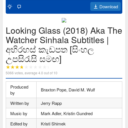
Download
Looking Glass (2018) Aka The
Watcher Sinhala Subtitles |
අභිරහස් කැඩපත [සිංහල
උපසිරැසි සමඟ]
5066
votes, average
4.0
out of 10
Produced
Braxton Pope, David M. Wulf
by
Written by
Jerry Rapp
Music by
Mark Adler, Kristin Gundred
Edited by
Kristi Shimek