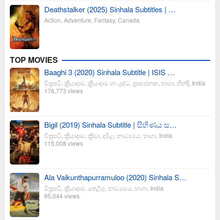
Deathstalker (2025) Sinhala Subtitles | …
Action
,
Adventure
,
Fantasy
,
Canada
TOP MOVIES
Baaghi 3 (2020) Sinhala Subtitle | ISIS …
චිත්‍රපටි
,
ක්‍රියාදාම
,
ක්‍රියාදාම හා යුද්ධ
,
ත්‍රාසජනක
,
භාශා
,
හින්දි
,
India
176,773 views
Bigil (2019) Sinhala Subtitle | සිහිණය ස…
චිත්‍රපටි
,
ක්‍රියාදාම
,
ක්‍රීඩා
,
දමිළ
,
නාට්‍යමය
,
භාශා
,
India
115,008 views
Ala Vaikunthapurramuloo (2020) Sinhala S…
චිත්‍රපටි
,
ක්‍රියාදාම
,
තෙළිගු
,
නාට්‍යමය
,
භාශා
,
India
95,044 views