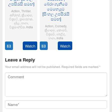
උපසිරැසි සමඟ]
බේරා ගැනීමේ
මෙහෙයුම
Action
,
Thriller
,
[සිංහල උපසිරැසි
අභිරහස්
,
ක්‍රියාදාම
,
සමඟ]
චිත්‍රපටි
,
ත්‍රාසජනක
,
දමිළ
,
භාශා
,
Action
,
Comedy
,
වික්‍රමාන්විත
,
India
ක්‍රියාදාම
,
කොමඩි
,
චිත්‍රපටි
,
තෙළිගු
,
6
Magizh
භාශා
,
India
Feb
Thirumeni
2025
Watch
Watch
14
Anil
Jan
Ravipudi
2025
Leave a Reply
Your email address will not be published.
Required fields are marked
*