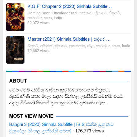
K.G.F: Chapter 2 (2020) Sinhala Subtitle…
Coming Soon
,
Uncategorized
,
කන්නාඩ
,
ක්‍රියාදාම
,
චිත්‍රපටි
,
නාට්‍යමය
,
භාශා
,
India
82,072 views
Master (2021) Sinhala Subtitles | සද්දේ …
චිත්‍රපටි
,
අභිරහස්
,
ක්‍රියාදාම
,
ත්‍රාසජනක
,
දමිළ
,
නාට්‍යමය
,
භාශා
,
India
72,662 views
ABOUT
මෙම වෙබ් අඩවිය බාවිතා කර ඔබට නවතම චිත්‍රපට,
රූපවාහිණී කතා මාලා සදහා සින්හල උපසිරැසි මෙන්ම එයට
අදාල වීඩියෝ පිතපත් ද පහසුවෙන්ම ලබාගත හැක.
MOST VIEW MOVIE
Baaghi 3 (2020) Sinhala Subtitle | ISIS එක්ක මුහුණට
මුහුණලා [සිංහල උපසිරැසි සමඟ]
- 176,773 views