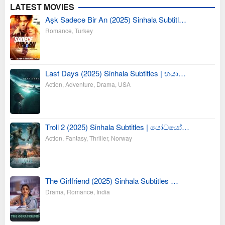
LATEST MOVIES
Aşk Sadece Bir An (2025) Sinhala Subtitl…
Romance
,
Turkey
Last Days (2025) Sinhala Subtitles | භයා…
Action
,
Adventure
,
Drama
,
USA
Troll 2 (2025) Sinhala Subtitles | යෝධයෝ…
Action
,
Fantasy
,
Thriller
,
Norway
The Girlfriend (2025) Sinhala Subtitles …
Drama
,
Romance
,
India