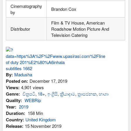
Cinematography
Brandon Cox
by
Film & TV House, American
Distributor
Roadshow Motion Picture And
Television Catering
By:
Madusha
Posted on:
December 17, 2019
Views:
4,901 views
Genre:
චිත්‍රපටි
,
18+
,
ඉංග්‍රිසි
,
ක්‍රියාදාම
,
ත්‍රාසජනක
,
භාශා
Quality:
WEBRip
Year:
2019
Duration:
158 Min
Country:
United Kingdom
Release:
15 November 2019