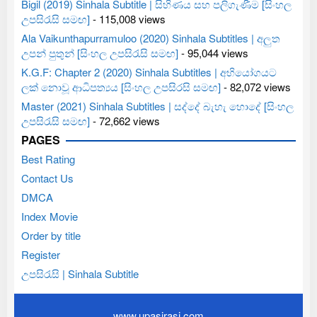
Bigil (2019) Sinhala Subtitle | සිහිණය සහ පලිගැණීම [සිංහල
උපසිරැසි සමඟ]
- 115,008 views
Ala Vaikunthapurramuloo (2020) Sinhala Subtitles | අලුත
උපන් පුතුන් [සිංහල උපසිරැසි සමඟ]
- 95,044 views
K.G.F: Chapter 2 (2020) Sinhala Subtitles | අභියෝගයට
ලක් නොවූ ආධිපත්‍යය [සිංහල උපසිරසි සමඟ]
- 82,072 views
Master (2021) Sinhala Subtitles | සද්දේ බැහැ හොදේ [සිංහල
උපසිරැසි සමඟ]
- 72,662 views
PAGES
Best Rating
Contact Us
DMCA
Index Movie
Order by title
Register
උපසිරැසි | Sinhala Subtitle
www.upasirasi.com