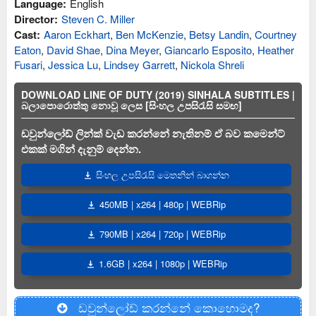
Language:
English
Director:
Steven C. Miller
Cast:
Aaron Eckhart
,
Ben McKenzie
,
Betsy Landin
,
Courtney
Eaton
,
David Shae
,
Dina Meyer
,
Giancarlo Esposito
,
Heather
Fusari
,
Jessica Lu
,
Lindsey Garrett
,
Nickola Shreli
DOWNLOAD LINE OF DUTY (2019) SINHALA SUBTITLES |
බලාපොරොත්තු නොවූ ලෙස [සිංහල උපසිරැසි සමඟ]
ඩවුන්ලෝඩ් ලින්ක් වැඩ කරන්නේ නැතිනම් ඒ බව කමෙන්ට්
එකක් මගින් දැනුම් දෙන්න.
සිංහල උපසිරැසි මෙතනින් බාගන්න
450MB | x264 | 480p | WEBRip
790MB | x264 | 720p | WEBRip
1.6GB | x264 | 1080p | WEBRip
ඩවුන්ලෝඩ් කරන්නේ කොහොමද?