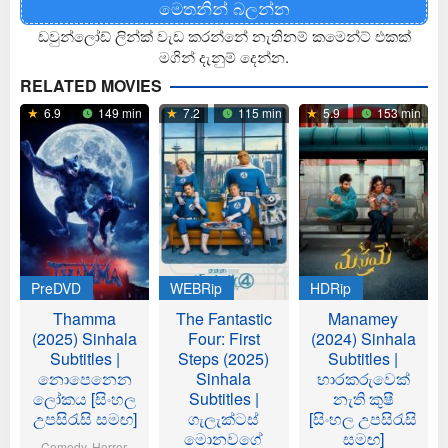
මෙතනින් බලන්න
ඩවුන්ලෝඩ් ලින්ක් වැඩ කරන්නේ නැතිනම් කමෙන්ට් එකක්
මගින් දැනුම් දෙන්න.
RELATED MOVIES
6.9
149 min
7.2
115 min
5.9
153 min
PreDVD
WEBRip
HDRip
Thamma
The Fantastic
Manamey
(2025) Sinhala
Four: First
(2024) Sinhala
Subtitles |
Steps (2025)
Subtitles |
නොපෙනෙන
Sinhala
භාරකරුවෙක්
ලෝකය [සිංහල
Subtitles |
නැති කුෂී
උපසිරැසි සමඟ]
ගැලැක්ටස්
[සිංහල උපසිරැසි
මොනවගේ
සමඟ]
Comedy
,
Horror
,