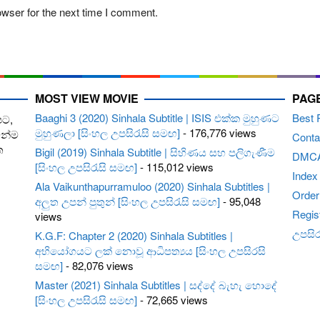
owser for the next time I comment.
MOST VIEW MOVIE
PAG
Baaghi 3 (2020) Sinhala Subtitle | ISIS එක්ක මුහුණට
Best 
පට,
මුහුණලා [සිංහල උපසිරැසි සමඟ]
- 176,776 views
ෙන්ම
Conta
ත
Bigil (2019) Sinhala Subtitle | සිහිණය සහ පලිගැණීම
DMC
[සිංහල උපසිරැසි සමඟ]
- 115,012 views
Index
Ala Vaikunthapurramuloo (2020) Sinhala Subtitles |
Order 
අලුත උපන් පුතුන් [සිංහල උපසිරැසි සමඟ]
- 95,048
Regis
views
උපසිරැ
K.G.F: Chapter 2 (2020) Sinhala Subtitles |
අභියෝගයට ලක් නොවූ ආධිපත්‍යය [සිංහල උපසිරසි
සමඟ]
- 82,076 views
Master (2021) Sinhala Subtitles | සද්දේ බැහැ හොදේ
[සිංහල උපසිරැසි සමඟ]
- 72,665 views