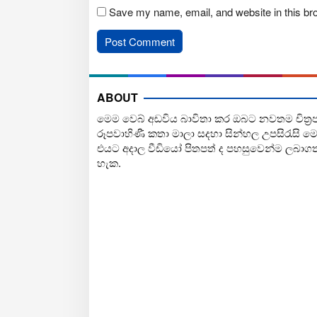
Save my name, email, and website in this br
ABOUT
මෙම වෙබ් අඩවිය බාවිතා කර ඔබට නවතම චිත්‍ර
රූපවාහිණී කතා මාලා සදහා සින්හල උපසිරැසි ම
එයට අදාල වීඩියෝ පිතපත් ද පහසුවෙන්ම ලබාග
හැක.