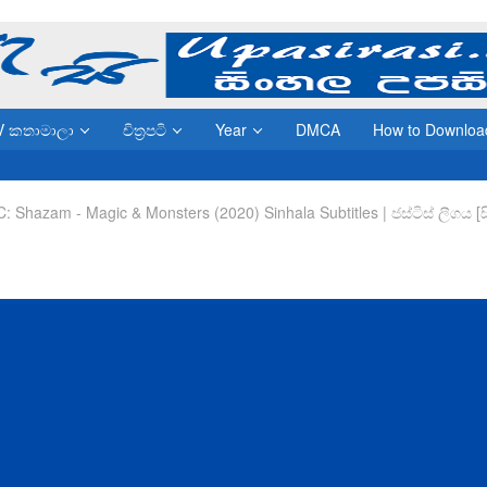
V කතාමාලා
චිත්‍රපටි
Year
DMCA
How to Downloa
 Shazam - Magic & Monsters (2020) Sinhala Subtitles | ජස්ටිස් ලීගය [