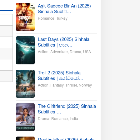
Aşk Sadece Bir An (2025)
Sinhala Subtitl…
Romance
,
Turkey
Last Days (2025) Sinhala
Subtitles | භයා…
Action
,
Adventure
,
Drama
,
USA
Troll 2 (2025) Sinhala
Subtitles | යෝධයෝ…
Action
,
Fantasy
,
Thriller
,
Norway
The Girlfriend (2025) Sinhala
Subtitles …
Drama
,
Romance
,
India
Deathstalker (2025) Sinhala