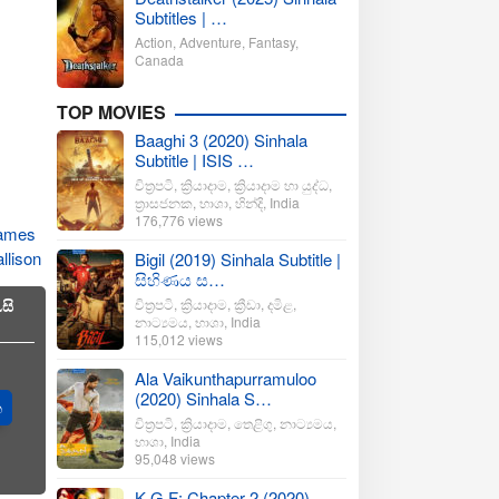
Subtitles | …
Action
,
Adventure
,
Fantasy
,
Canada
TOP MOVIES
Baaghi 3 (2020) Sinhala
Subtitle | ISIS …
චිත්‍රපටි
,
ක්‍රියාදාම
,
ක්‍රියාදාම හා යුද්ධ
,
ත්‍රාසජනක
,
භාශා
,
හින්දි
,
India
176,776 views
ames
llison
Bigil (2019) Sinhala Subtitle |
සිහිණය ස…
සි
චිත්‍රපටි
,
ක්‍රියාදාම
,
ක්‍රීඩා
,
දමිළ
,
නාට්‍යමය
,
භාශා
,
India
115,012 views
Ala Vaikunthapurramuloo
(2020) Sinhala S…
ත
චිත්‍රපටි
,
ක්‍රියාදාම
,
තෙළිගු
,
නාට්‍යමය
,
භාශා
,
India
95,048 views
K.G.F: Chapter 2 (2020)