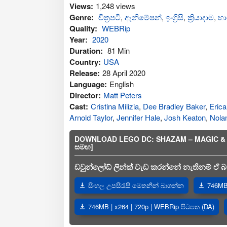
Views:
1,248 views
Genre:
චිත්‍රපටි
,
ඇනිමේෂන්
,
ඉංග්‍රිසි
,
ක්‍රියාදාම
,
භා
Quality:
WEBRip
Year:
2020
Duration:
81 Min
Country:
USA
Release:
28 April 2020
Language:
English
Director:
Matt Peters
Cast:
Cristina Milizia
,
Dee Bradley Baker
,
Erica
Arnold Taylor
,
Jennifer Hale
,
Josh Keaton
,
Nola
DOWNLOAD LEGO DC: SHAZAM – MAGIC & MONS
සමඟ]
ඩවුන්ලෝඩ් ලින්ක් වැඩ කරන්නේ නැතිනම් ඒ බව
සිංහල උපසිරැසි මෙතනින් බාගන්න
746MB 
746MB | x264 | 720p | WEBRip පිටපත (DA)