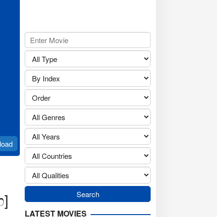
load
ඟ]
LATEST MOVIES