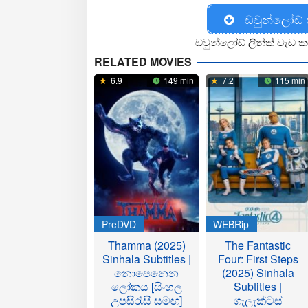
ඩවුන්ලෝඩ්
ඩවුන්ලෝඩ් ලින්ක් වැඩ ක
RELATED MOVIES
6.9
149 min
7.2
115 min
PreDVD
WEBRip
Thamma (2025)
The Fantastic
Sinhala Subtitles |
Four: First Steps
නොපෙනෙන
(2025) Sinhala
ලෝකය [සිංහල
Subtitles |
උපසිරැසි සමඟ]
ගැලැක්ටස්