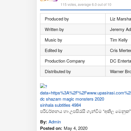
115
votes, average
6.0
out of 10
Produced by
Liz Marsha
Written by
Jeremy A
Music by
Tim Kelly
Edited by
Cris Merte
Production Company
DC Entert
Distributed by
Warner Bro
පරිවර්තනය හා උපසිරැසි ගැන්වීම “අකිල මෙනුක”
By:
Admin
Posted on:
May 4, 2020