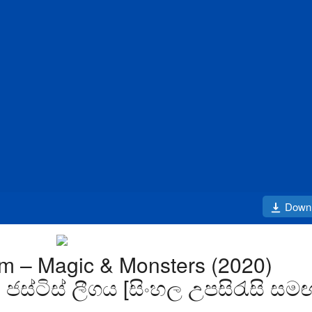
Down
 – Magic & Monsters (2020)
| ජස්ටිස් ලීගය [සිංහල උපසිරැසි සම