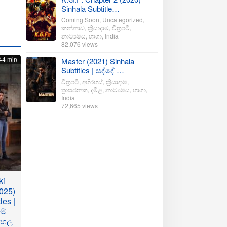
Sinhala Subtitle…
Coming Soon
,
Uncategorized
,
කන්නාඩ
,
ක්‍රියාදාම
,
චිත්‍රපටි
,
නාට්‍යමය
,
භාශා
,
India
82,076 views
44 min
Master (2021) Sinhala
Subtitles | සද්දේ …
චිත්‍රපටි
,
අභිරහස්
,
ක්‍රියාදාම
,
ත්‍රාසජනක
,
දමිළ
,
නාට්‍යමය
,
භාශා
,
India
72,665 views
ki
025)
les |
මේ
ංහල