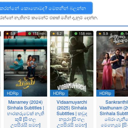
 කරන්නේ කොහොමද? මෙතනින් බලන්න
රන්නේ නැතිනම් කමෙන්ට් එකක් මගින් දැනුම් දෙන්න.
5.9
153 min
6.2
158 min
5.9
1
HDRip
HDRip
HDRip
Manamey (2024)
Vidaamuyarchi
Sankranthi
Sinhala Subtitles |
(2025) Sinhala
Vasthunam (2
භාරකරුවෙක් නැති
Subtitles | කවුද
Sinhala Subtit
කුෂී [සිංහල
නපුරා [සිංහල
බේරා ගැනී
උපසිරැසි සමඟ]
උපසිරැසි සමඟ]
මෙහෙයුම [සි