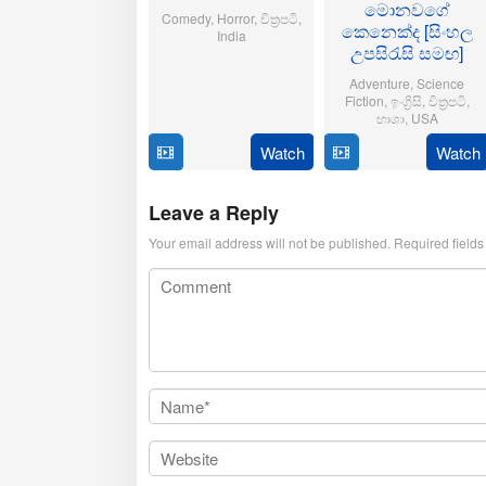
මොනවගේ
Comedy
,
Horror
,
චිත්‍රපටි
,
කෙනෙක්ද [සිංහල
India
උපසිරැසි සමඟ]
21
Aditya
Adventure
,
Science
Oct
Sarpotdar
Fiction
,
ඉංග්‍රිසි
,
චිත්‍රපටි
,
2025
භාශා
,
USA
Watch
Watch
23
Matt
Jul
Shakman
2025
Leave a Reply
Your email address will not be published.
Required field