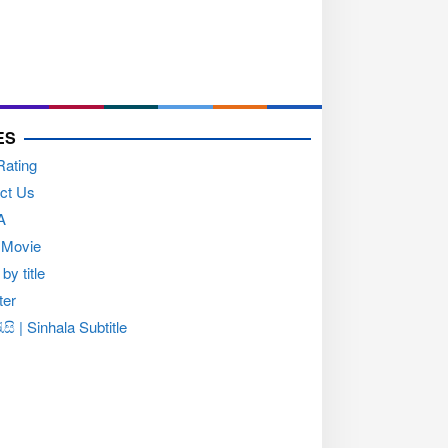
ES
Rating
ct Us
A
 Movie
by title
ter
සි | Sinhala Subtitle