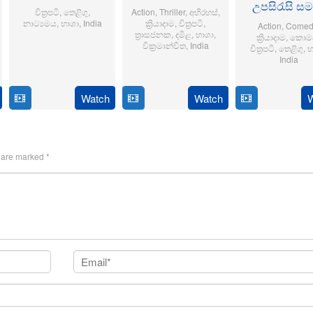
උපසිරැසි ස
චිත්‍රපටි
,
තෙළිගු
,
Action
,
Thriller
,
අභිරහස්
,
නාට්‍යමය
,
භාශා
,
India
ක්‍රියාදාම
,
චිත්‍රපටි
,
Action
,
Comed
ත්‍රාසජනක
,
දමිළ
,
භාශා
,
ක්‍රියාදාම
,
කොමඩ
6
Sriram
වික්‍රමාන්විත
,
India
චිත්‍රපටි
,
තෙළිගු
,
භ
India
Jun
Adittya
6
Magizh
2024
14
Anil
Feb
Thirumeni
Jan
Ravi
Watch
Watch
2025
2025
s are marked
*