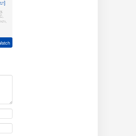
මඟ]
y
,
ි
,
ාශා
,
pudi
Watch