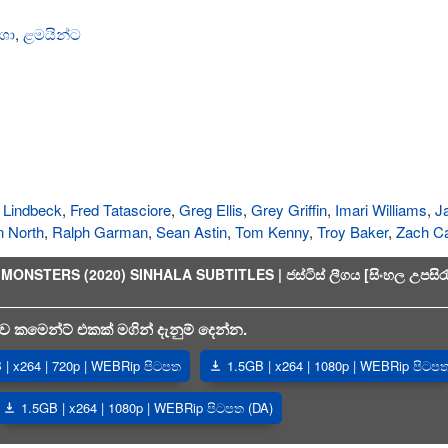
ශා
,
ළමයින්ට
 Lindbeck
,
Fred Tatasciore
,
Greg Ellis
,
Grey Griffin
,
Imari Williams
,
J
n North
,
Ralph Garman
,
Sean Astin
,
Tom Kenny
,
Troy Baker
,
Zach Ca
TERS (2020) SINHALA SUBTITLES | ජස්ටිස් ලීගය [සිංහල උපසිරැ
 කමෙන්ට් එකක් මගින් දැනුම් දෙන්න.
| x264 | 720p | WEBRip පිටපත
1.5GB | x264 | 1080p | WEBRip පිටප
1.5GB | x264 | 1080p | WEBRip පිටපත (DA)