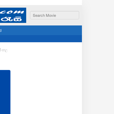
d
සිංහල