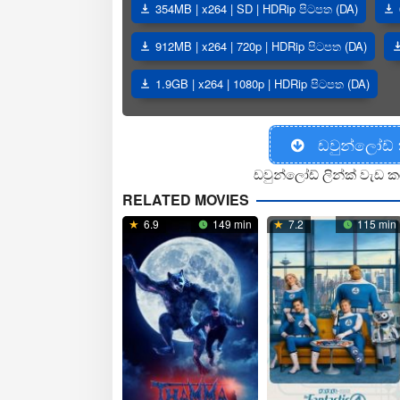
354MB | x264 | SD | HDRip පිටපත (DA)
912MB | x264 | 720p | HDRip පිටපත (DA)
1.9GB | x264 | 1080p | HDRip පිටපත (DA)
ඩවුන්ලෝඩ්
ඩවුන්ලෝඩ් ලින්ක් වැඩ ක
RELATED MOVIES
6.9
149 min
7.2
115 min