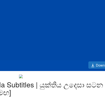
Down
la Subtitles | යුක්තිය උදෙසා සටන
සමඟ]