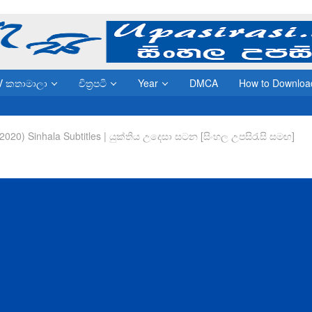
V කතාමාලා
චිත්‍රපටි
Year
DMCA
How to Downloa
2020) Sinhala Subtitles | යුක්තිය උදෙසා සටන [සිංහල උපසිරැසි සමඟ]