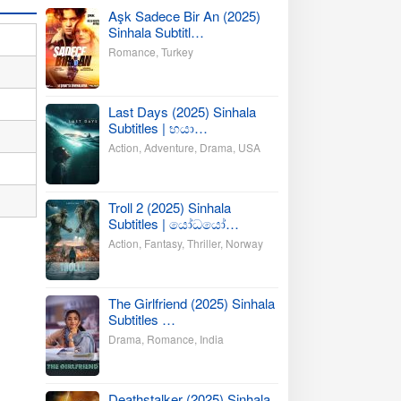
Aşk Sadece Bir An (2025)
Sinhala Subtitl…
Romance
,
Turkey
Last Days (2025) Sinhala
Subtitles | භයා…
Action
,
Adventure
,
Drama
,
USA
Troll 2 (2025) Sinhala
Subtitles | යෝධයෝ…
Action
,
Fantasy
,
Thriller
,
Norway
The Girlfriend (2025) Sinhala
Subtitles …
Drama
,
Romance
,
India
Deathstalker (2025) Sinhala