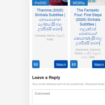
PreDVD
WEBRip
Thamma (2025)
The Fantastic
Sinhala Subtitles |
Four: First Steps
නොපෙනෙන
(2025) Sinhala
ලෝකය [සිංහල
Subtitles |
උපසිරැසි සමඟ]
ගැලැක්ටස්
මොනවගේ
Comedy
,
Horror
,
චිත්‍රපටි
,
කෙනෙක්ද [සිංහල
India
උපසිරැසි සමඟ]
21
Aditya
Adventure
,
Science
Oct
Sarpotdar
Fiction
,
ඉංග්‍රිසි
,
චිත්‍රපටි
,
2025
භාශා
,
USA
Watch
Watch
23
Matt
Jul
Shakman
2025
Leave a Reply
Your email address will not be published.
Required field