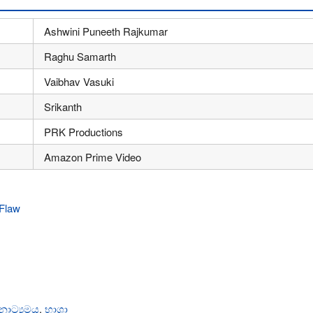
Ashwini Puneeth Rajkumar
Raghu Samarth
Vaibhav Vasuki
Srikanth
PRK Productions
Amazon Prime Video
නාට්‍යමය
,
භාශා