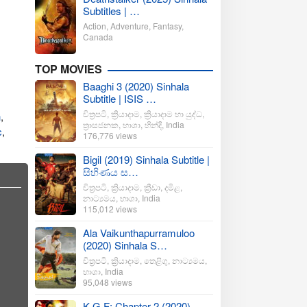
Subtitles | …
Action
,
Adventure
,
Fantasy
,
Canada
TOP MOVIES
Baaghi 3 (2020) Sinhala
Subtitle | ISIS …
චිත්‍රපටි
,
ක්‍රියාදාම
,
ක්‍රියාදාම හා යුද්ධ
,
h
,
ත්‍රාසජනක
,
භාශා
,
හින්දි
,
India
c
,
176,776 views
Bigil (2019) Sinhala Subtitle |
සිහිණය ස…
චිත්‍රපටි
,
ක්‍රියාදාම
,
ක්‍රීඩා
,
දමිළ
,
නාට්‍යමය
,
භාශා
,
India
115,012 views
Ala Vaikunthapurramuloo
(2020) Sinhala S…
චිත්‍රපටි
,
ක්‍රියාදාම
,
තෙළිගු
,
නාට්‍යමය
,
භාශා
,
India
95,048 views
K.G.F: Chapter 2 (2020)