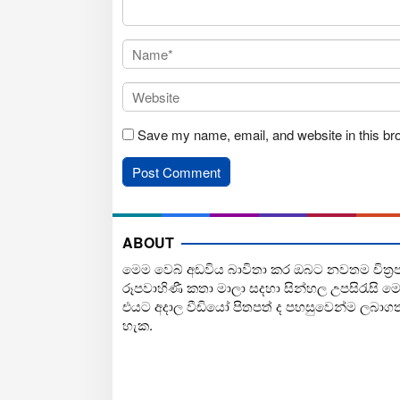
Save my name, email, and website in this br
ABOUT
මෙම වෙබ් අඩවිය බාවිතා කර ඔබට නවතම චිත්‍ර
රූපවාහිණී කතා මාලා සදහා සින්හල උපසිරැසි ම
එයට අදාල වීඩියෝ පිතපත් ද පහසුවෙන්ම ලබාග
හැක.