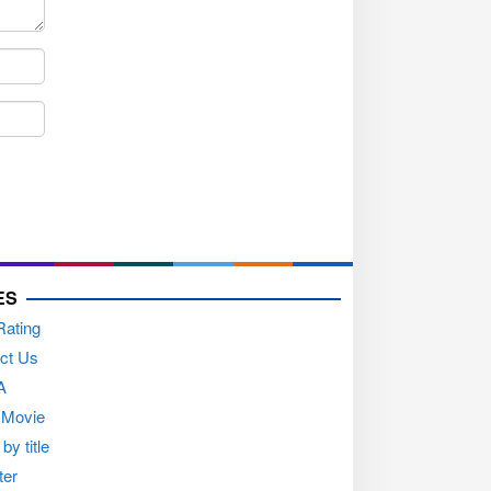
ES
Rating
ct Us
A
 Movie
by title
ter