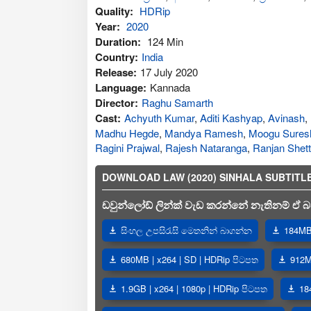
Quality:
HDRip
Year:
2020
Duration:
124 Min
Country:
India
Release:
17 July 2020
Language:
Kannada
Director:
Raghu Samarth
Cast:
Achyuth Kumar
,
Aditi Kashyap
,
Avinash
,
Madhu Hegde
,
Mandya Ramesh
,
Moogu Sures
Ragini Prajwal
,
Rajesh Nataranga
,
Ranjan Shett
DOWNLOAD LAW (2020) SINHALA SUBTITLES |
ඩවුන්ලෝඩ් ලින්ක් වැඩ කරන්නේ නැතිනම් ඒ බව
සිංහල උපසිරැසි මෙතනින් බාගන්න
184MB 
680MB | x264 | SD | HDRip පිටපත
912M
1.9GB | x264 | 1080p | HDRip පිටපත
18