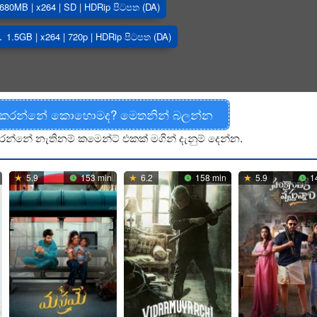
680MB | x264 | SD | HDRip පිටපත (DA)
1.5GB | x264 | 720p | HDRip පිටපත (DA)
 කරන්නේ කොහොමද? මෙතනින් බලන්න
රන්නේ නැතිනම් කමෙන්ට් එකක් මගින් දැනුම් දෙන්න.
5.9
153 min
6.2
158 min
5.9
1