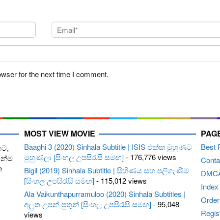
owser for the next time I comment.
MOST VIEW MOVIE
PAG
Baaghi 3 (2020) Sinhala Subtitle | ISIS එක්ක මුහුණට
Best 
පට,
මුහුණලා [සිංහල උපසිරැසි සමඟ]
- 176,776 views
ෙන්ම
Conta
ත
Bigil (2019) Sinhala Subtitle | සිහිණය සහ පලිගැණීම
DMC
[සිංහල උපසිරැසි සමඟ]
- 115,012 views
Index
Ala Vaikunthapurramuloo (2020) Sinhala Subtitles |
Order 
අලුත උපන් පුතුන් [සිංහල උපසිරැසි සමඟ]
- 95,048
Regis
views