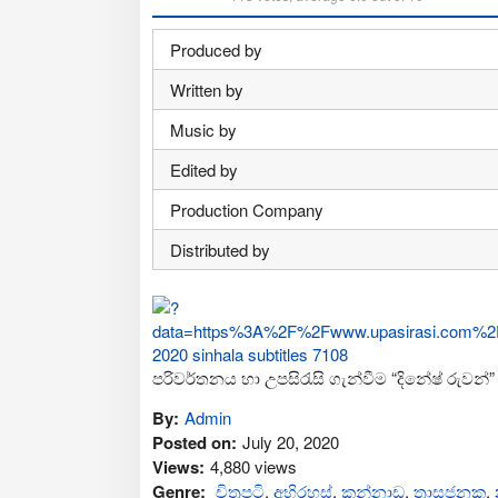
Produced by
Written by
Music by
Edited by
Production Company
Distributed by
පරිවර්තනය හා උපසිරැසි ගැන්වීම “දිනේෂ් රුවන්”
By:
Admin
Posted on:
July 20, 2020
Views:
4,880 views
Genre:
චිත්‍රපටි
,
අභිරහස්
,
කන්නාඩ
,
ත්‍රාසජනක
,