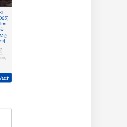
ki
025)
les |
මේ
ංහල
මඟ]
y
,
ි
,
ාශා
,
pudi
Watch