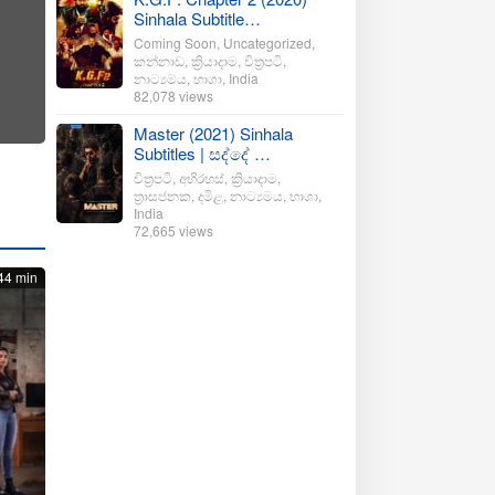
Sinhala Subtitle…
Coming Soon
,
Uncategorized
,
කන්නාඩ
,
ක්‍රියාදාම
,
චිත්‍රපටි
,
නාට්‍යමය
,
භාශා
,
India
82,078 views
Master (2021) Sinhala
Subtitles | සද්දේ …
චිත්‍රපටි
,
අභිරහස්
,
ක්‍රියාදාම
,
ත්‍රාසජනක
,
දමිළ
,
නාට්‍යමය
,
භාශා
,
India
72,665 views
44 min