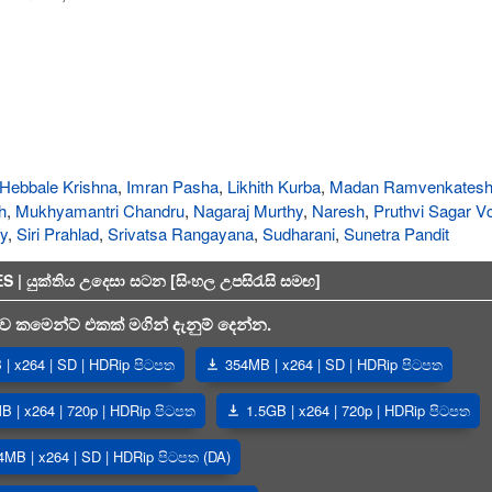
Hebbale Krishna
,
Imran Pasha
,
Likhith Kurba
,
Madan Ramvenkates
h
,
Mukhyamantri Chandru
,
Nagaraj Murthy
,
Naresh
,
Pruthvi Sagar V
y
,
Siri Prahlad
,
Srivatsa Rangayana
,
Sudharani
,
Sunetra Pandit
 යුක්තිය උදෙසා සටන [සිංහල උපසිරැසි සමඟ]
 කමෙන්ට් එකක් මගින් දැනුම් දෙන්න.
| x264 | SD | HDRip පිටපත
354MB | x264 | SD | HDRip පිටපත
B | x264 | 720p | HDRip පිටපත
1.5GB | x264 | 720p | HDRip පිටපත
4MB | x264 | SD | HDRip පිටපත (DA)