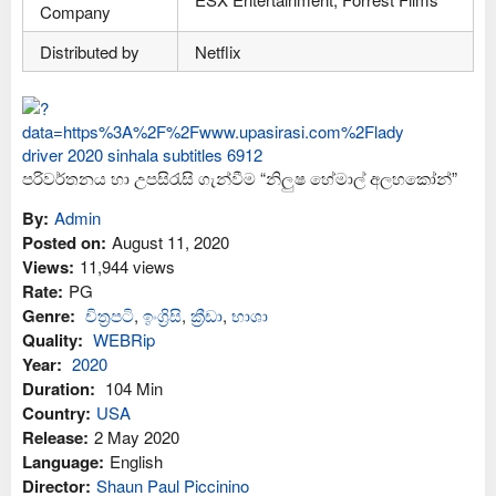
Company
Distributed by
Netflix
පරිවර්තනය හා උපසිරැසි ගැන්වීම “නිලුෂ හේමාල් අලහකෝන්”
By:
Admin
Posted on:
August 11, 2020
Views:
11,944 views
Rate:
PG
Genre:
චිත්‍රපටි
,
ඉංග්‍රිසි
,
ක්‍රීඩා
,
භාශා
Quality:
WEBRip
Year:
2020
Duration:
104 Min
Country:
USA
Release:
2 May 2020
Language:
English
Director:
Shaun Paul Piccinino