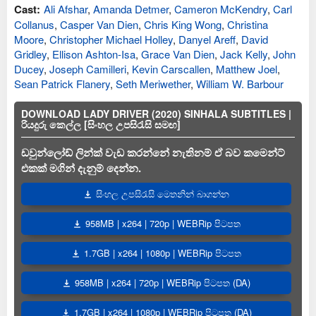
Cast:
Ali Afshar
,
Amanda Detmer
,
Cameron McKendry
,
Carl
Collanus
,
Casper Van Dien
,
Chris King Wong
,
Christina
Moore
,
Christopher Michael Holley
,
Danyel Areff
,
David
Gridley
,
Ellison Ashton-Isa
,
Grace Van Dien
,
Jack Kelly
,
John
Ducey
,
Joseph Camilleri
,
Kevin Carscallen
,
Matthew Joel
,
Sean Patrick Flanery
,
Seth Meriwether
,
William W. Barbour
DOWNLOAD LADY DRIVER (2020) SINHALA SUBTITLES |
රියදුරු කෙල්ල [සිංහල උපසිරැසි සමඟ]
ඩවුන්ලෝඩ් ලින්ක් වැඩ කරන්නේ නැතිනම් ඒ බව කමෙන්ට්
එකක් මගින් දැනුම් දෙන්න.
සිංහල උපසිරැසි මෙතනින් බාගන්න
958MB | x264 | 720p | WEBRip පිටපත
1.7GB | x264 | 1080p | WEBRip පිටපත
958MB | x264 | 720p | WEBRip පිටපත (DA)
1.7GB | x264 | 1080p | WEBRip පිටපත (DA)