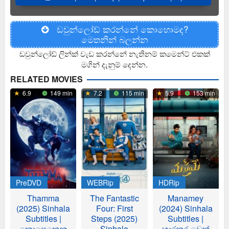
ඩවුන්ලෝඩ් කරන්නේ කොහොමද?
මෙතනින් බලන්න
ඩවුන්ලෝඩ් ලින්ක් වැඩ කරන්නේ නැතිනම් කමෙන්ට් එකක්
මගින් දැනුම් දෙන්න.
RELATED MOVIES
6.9
149 min
7.2
115 min
5.9
153 min
PreDVD
WEBRip
HDRip
Thamma
The Fantastic
Manamey
(2025) Sinhala
Four: First
(2024) Sinhala
Subtitles |
Steps (2025)
Subtitles |
නොපෙනෙන
Sinhala
භාරකරුවෙක්