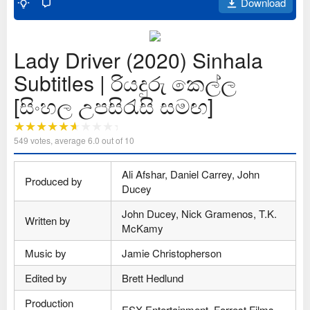
Download
Lady Driver (2020) Sinhala
Subtitles | රියදුරු කෙල්ල
[සිංහල උපසිරැසි සමඟ]
549
votes, average
6.0
out of 10
Ali Afshar, Daniel Carrey, John
Produced by
Ducey
John Ducey, Nick Gramenos, T.K.
Written by
McKamy
Music by
Jamie Christopherson
Edited by
Brett Hedlund
Production
ESX Entertainment, Forrest Films