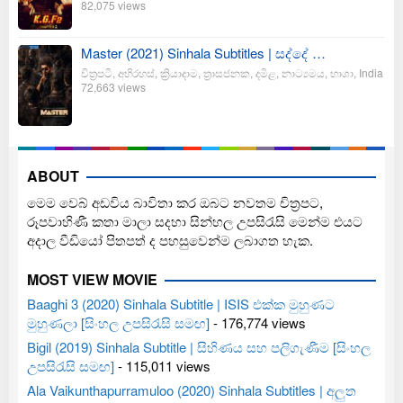
82,075 views
Master (2021) Sinhala Subtitles | සද්දේ …
චිත්‍රපටි
,
අභිරහස්
,
ක්‍රියාදාම
,
ත්‍රාසජනක
,
දමිළ
,
නාට්‍යමය
,
භාශා
,
India
72,663 views
ABOUT
මෙම වෙබ් අඩවිය බාවිතා කර ඔබට නවතම චිත්‍රපට,
රූපවාහිණී කතා මාලා සදහා සින්හල උපසිරැසි මෙන්ම එයට
අදාල වීඩියෝ පිතපත් ද පහසුවෙන්ම ලබාගත හැක.
MOST VIEW MOVIE
Baaghi 3 (2020) Sinhala Subtitle | ISIS එක්ක මුහුණට
මුහුණලා [සිංහල උපසිරැසි සමඟ]
- 176,774 views
Bigil (2019) Sinhala Subtitle | සිහිණය සහ පලිගැණීම [සිංහල
උපසිරැසි සමඟ]
- 115,011 views
Ala Vaikunthapurramuloo (2020) Sinhala Subtitles | අලුත