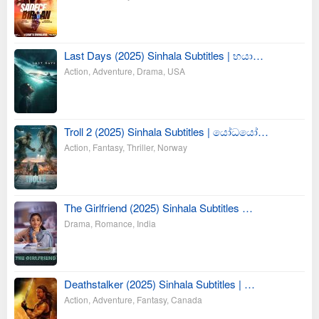
Last Days (2025) Sinhala Subtitles | භයා…
Action
,
Adventure
,
Drama
,
USA
Troll 2 (2025) Sinhala Subtitles | යෝධයෝ…
Action
,
Fantasy
,
Thriller
,
Norway
The Girlfriend (2025) Sinhala Subtitles …
Drama
,
Romance
,
India
Deathstalker (2025) Sinhala Subtitles | …
Action
,
Adventure
,
Fantasy
,
Canada