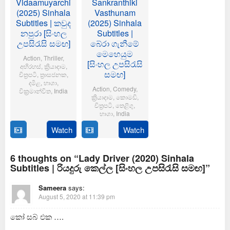
Vidaamuyarchi
Sankranthiki
(2025) Sinhala
Vasthunam
Subtitles | කවුද
(2025) Sinhala
නපුරා [සිංහල
Subtitles |
උපසිරැසි සමඟ]
බේරා ගැනීමේ
මෙහෙයුම
Action
,
Thriller
,
[සිංහල උපසිරැසි
අභිරහස්
,
ක්‍රියාදාම
,
සමඟ]
චිත්‍රපටි
,
ත්‍රාසජනක
,
දමිළ
,
භාශා
,
Action
,
Comedy
,
වික්‍රමාන්විත
,
India
ක්‍රියාදාම
,
කොමඩි
,
චිත්‍රපටි
,
තෙළිගු
,
6
Magizh
භාශා
,
India
Feb
Thirumeni
2025
Watch
Watch
14
Anil
Jan
Ravipudi
2025
6 thoughts on “Lady Driver (2020) Sinhala
Subtitles | රියදුරු කෙල්ල [සිංහල උපසිරැසි සමඟ]”
Sameera
says:
August 5, 2020 at 11:39 pm
කෝ සබ් එක ….