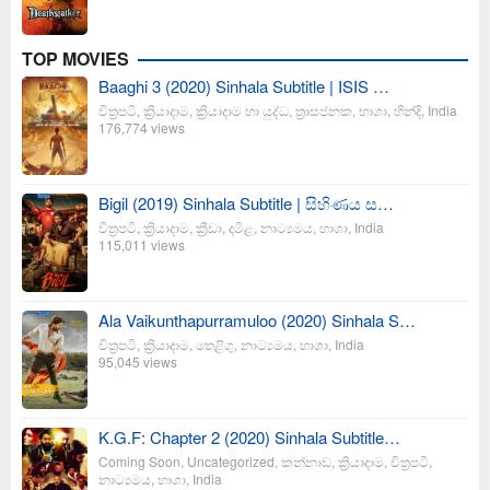
TOP MOVIES
Baaghi 3 (2020) Sinhala Subtitle | ISIS …
චිත්‍රපටි
,
ක්‍රියාදාම
,
ක්‍රියාදාම හා යුද්ධ
,
ත්‍රාසජනක
,
භාශා
,
හින්දි
,
India
176,774 views
Bigil (2019) Sinhala Subtitle | සිහිණය ස…
චිත්‍රපටි
,
ක්‍රියාදාම
,
ක්‍රීඩා
,
දමිළ
,
නාට්‍යමය
,
භාශා
,
India
115,011 views
Ala Vaikunthapurramuloo (2020) Sinhala S…
චිත්‍රපටි
,
ක්‍රියාදාම
,
තෙළිගු
,
නාට්‍යමය
,
භාශා
,
India
95,045 views
K.G.F: Chapter 2 (2020) Sinhala Subtitle…
Coming Soon
,
Uncategorized
,
කන්නාඩ
,
ක්‍රියාදාම
,
චිත්‍රපටි
,
නාට්‍යමය
,
භාශා
,
India