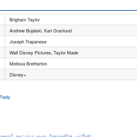
Brigham Taylor
Andrew Bujalski, Kari Granlund
Joseph Trapanese
Walt Disney Pictures, Taylor Made
Melissa Bretherton
Disney+
කොමඩි
,
නාට්‍යමය
,
භාශා
,
වික්‍රමාන්විත
,
ළමයින්ට