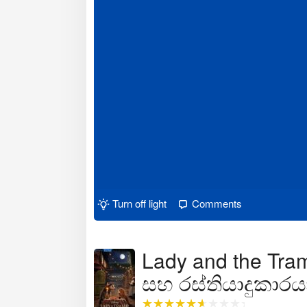
Turn off light
Comments
Lady and the Tram
සහ රස්තියාදුකාරය