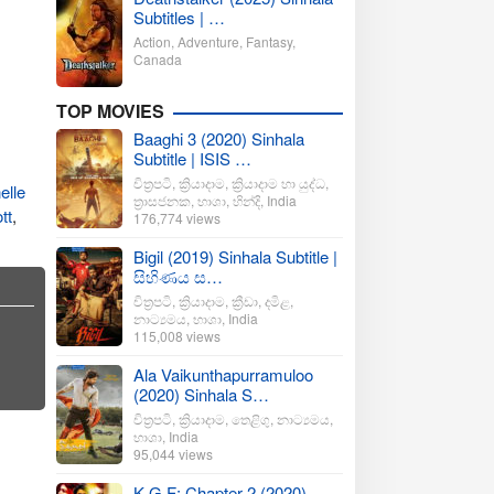
Subtitles | …
Action
,
Adventure
,
Fantasy
,
Canada
TOP MOVIES
Baaghi 3 (2020) Sinhala
Subtitle | ISIS …
චිත්‍රපටි
,
ක්‍රියාදාම
,
ක්‍රියාදාම හා යුද්ධ
,
elle
ත්‍රාසජනක
,
භාශා
,
හින්දි
,
India
tt
,
176,774 views
Bigil (2019) Sinhala Subtitle |
සිහිණය ස…
චිත්‍රපටි
,
ක්‍රියාදාම
,
ක්‍රීඩා
,
දමිළ
,
නාට්‍යමය
,
භාශා
,
India
115,008 views
Ala Vaikunthapurramuloo
(2020) Sinhala S…
චිත්‍රපටි
,
ක්‍රියාදාම
,
තෙළිගු
,
නාට්‍යමය
,
භාශා
,
India
95,044 views
K.G.F: Chapter 2 (2020)