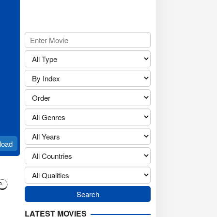
load
ාව
LATEST MOVIES