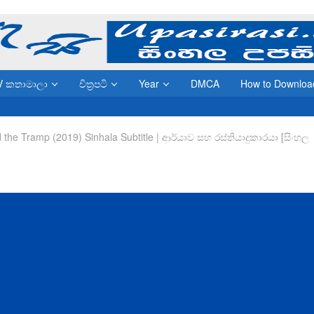
V කතාමාලා
චිත්‍රපටි
Year
DMCA
How to Downloa
 the Tramp (2019) Sinhala Subtitle | ආර්යාව සහ රස්තියාදුකාරයා [සිංහල