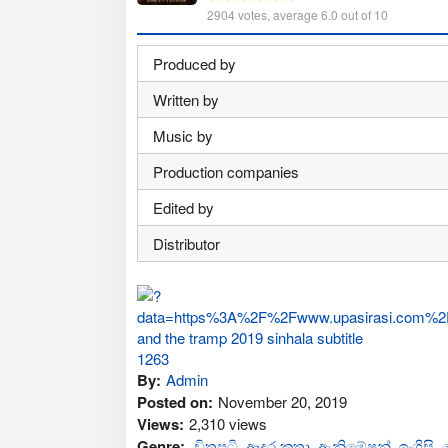
2904
votes, average
6.0
out of 10
Produced by
Written by
Music by
Production companies
Edited by
Distributor
By:
Admin
Posted on:
November 20, 2019
Views:
2,310 views
Genre:
චිත්‍රපටි
,
ආද‍ර කතා
,
ඇනිමේෂන්
,
ඉංග්‍රිසි
,