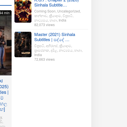
Sinhala Subtitle…
Coming Soon
,
Uncategorized
,
44 min
කන්නාඩ
,
ක්‍රියාදාම
,
චිත්‍රපටි
,
නාට්‍යමය
,
භාශා
,
India
82,073 views
Master (2021) Sinhala
Subtitles | සද්දේ …
චිත්‍රපටි
,
අභිරහස්
,
ක්‍රියාදාම
,
ත්‍රාසජනක
,
දමිළ
,
නාට්‍යමය
,
භාශා
,
India
72,663 views
ki
025)
les |
මේ
ංහල
මඟ]
y
,
ි
,
ාශා
,