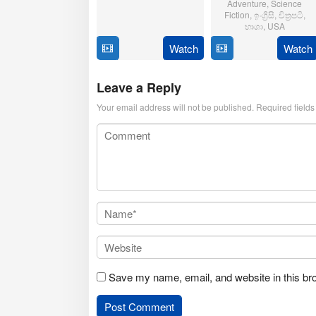
Adventure
,
Science
Oct
Sarpotdar
Fiction
,
ඉංග්‍රිසි
,
චිත්‍රපටි
,
2025
භාශා
,
USA
Watch
Watch
23
Matt
Jul
Shakman
2025
Leave a Reply
Your email address will not be published.
Required field
Save my name, email, and website in this br