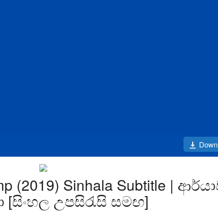
Down
p (2019) Sinhala Subtitle | ආර්ය
ා [සිංහල උපසිරැසි සමඟ]