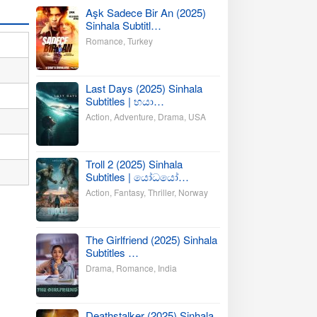
Aşk Sadece Bir An (2025)
Sinhala Subtitl…
Romance
,
Turkey
Last Days (2025) Sinhala
Subtitles | භයා…
Action
,
Adventure
,
Drama
,
USA
Troll 2 (2025) Sinhala
Subtitles | යෝධයෝ…
Action
,
Fantasy
,
Thriller
,
Norway
The Girlfriend (2025) Sinhala
Subtitles …
Drama
,
Romance
,
India
Deathstalker (2025) Sinhala