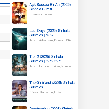
Aşk Sadece Bir An (2025)
Sinhala Subtitl…
Romance
,
Turkey
Last Days (2025) Sinhala
Subtitles | භයා…
Action
,
Adventure
,
Drama
,
USA
Troll 2 (2025) Sinhala
Subtitles | යෝධයෝ…
Action
,
Fantasy
,
Thriller
,
Norway
The Girlfriend (2025) Sinhala
Subtitles …
Drama
,
Romance
,
India
Deathstalker (2025) Sinhala