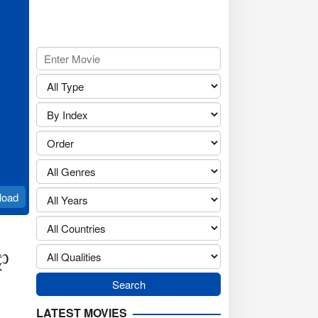
load
ා
LATEST MOVIES