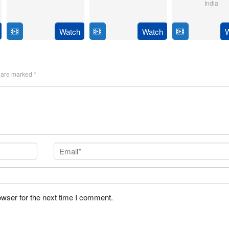
India
Jun
Adittya
6
Magizh
2024
14
Anil
Feb
Thirumeni
Jan
Ravi
Watch
Watch
2025
2025
s are marked
*
owser for the next time I comment.