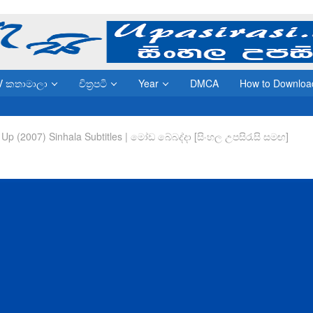
V කතාමාලා
චිත්‍රපටි
Year
DMCA
How to Downloa
Up (2007) Sinhala Subtitles | මෝඩ බේබද්දා [සිංහල උපසිරැසි සමඟ]