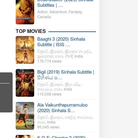
Subtitles | …
Action
,
Adventure
,
Fantasy
,
Canada
TOP MOVIES
Baaghi 3 (2020) Sinhala
Subtitle | ISIS …
චිත්‍රපටි
,
ක්‍රියාදාම
,
ක්‍රියාදාම හා යුද්ධ
,
ත්‍රාසජනක
,
භාශා
,
හින්දි
,
India
176,774 views
Bigil (2019) Sinhala Subtitle |
සිහිණය ස…
චිත්‍රපටි
,
ක්‍රියාදාම
,
ක්‍රීඩා
,
දමිළ
,
නාට්‍යමය
,
භාශා
,
India
115,008 views
Ala Vaikunthapurramuloo
(2020) Sinhala S…
චිත්‍රපටි
,
ක්‍රියාදාම
,
තෙළිගු
,
නාට්‍යමය
,
භාශා
,
India
95,045 views
K.G.F: Chapter 2 (2020)