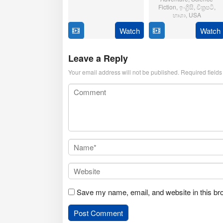
Oct
Sarpotdar
Fiction
,
ඉංග්‍රිසි
,
චිත්‍රපටි
,
2025
භාශා
,
USA
Watch
Watch
23
Matt
Jul
Shakman
2025
Leave a Reply
Your email address will not be published.
Required field
Save my name, email, and website in this br