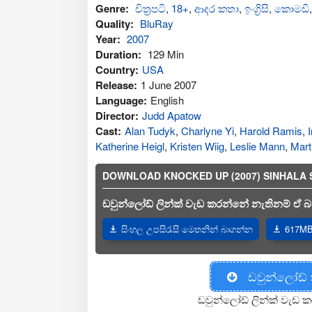
Genre:
චිත්‍රපටි
,
18+
,
ආද‍ර කතා
,
ඉංග්‍රිසි
,
කොමඩි
Quality:
BluRay
Year:
2007
Duration:
129 Min
Country:
USA
Release:
1 June 2007
Language:
English
Director:
Judd Apatow
Cast:
Alan Tudyk
,
Charlyne Yi
,
Harold Ramis
,
Katherine Heigl
,
Kristen Wiig
,
Leslie Mann
,
Mart
DOWNLOAD KNOCKED UP (2007) SINHALA SUB
ඩවුන්ලෝඩ් ලින්ක් වැඩ කරන්නේ නැතිනම් ඒ බව
සිංහල උපසිරැසි මෙතනින් බාගන්න
617MB 
ඩවුන්ලෝඩ්
ඩවුන්ලෝඩ් ලින්ක් වැඩ ක