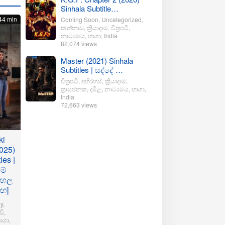
Sinhala Subtitle…
44 min
Coming Soon
,
Uncategorized
,
කන්නාඩ
,
ක්‍රියාදාම
,
චිත්‍රපටි
,
නාට්‍යමය
,
භාශා
,
India
82,074 views
Master (2021) Sinhala
Subtitles | සද්දේ …
චිත්‍රපටි
,
අභිරහස්
,
ක්‍රියාදාම
,
ත්‍රාසජනක
,
දමිළ
,
නාට්‍යමය
,
භාශා
,
India
72,663 views
ki
025)
les |
මේ
ංහල
මඟ]
y
,
ි
,
ාශා
,