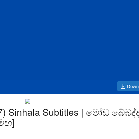
Down
) Sinhala Subtitles | මෝඩ බේබද්ද
සමඟ]