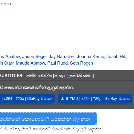
,
භාශා
Iris Apatow
,
Jason Segel
,
Jay Baruchel
,
Joanna Kerns
,
Jonah Hill
,
in Starr
,
Maude Apatow
,
Paul Rudd
,
Seth Rogen
TITLES | මෝඩ බේබද්දා [සිංහල උපසිරැසි සමඟ]
 කමෙන්ට් එකක් මගින් දැනුම් දෙන්න.
| x264 | 720p | BluRay පිටපත
617MB | x264 | 720p | BluRay පිටපත
 කරන්නේ කොහොමද? මෙතනින් බලන්න
රන්නේ නැතිනම් කමෙන්ට් එකක් මගින් දැනුම් දෙන්න.