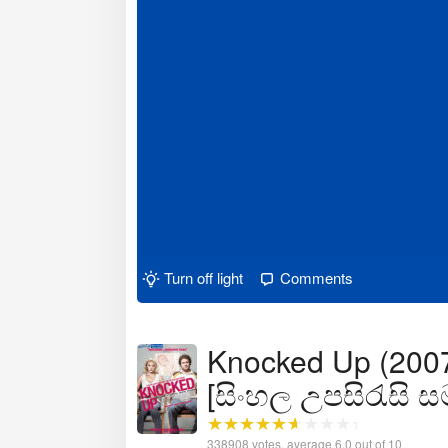
Turn off light
Comments
Knocked Up (2007
[සිංහල උපසිරැසි 
338908
votes, average
6.0
out of 10