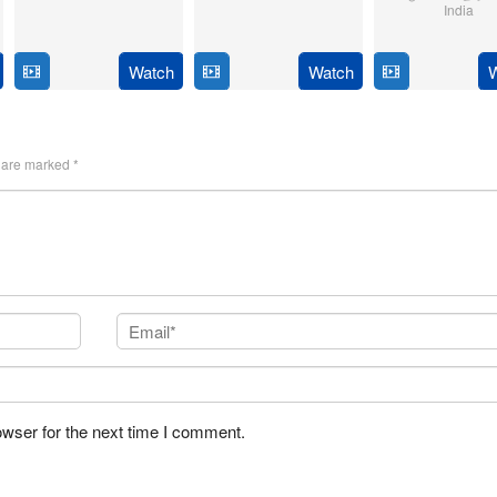
India
Jun
Adittya
6
Magizh
2024
14
Anil
Feb
Thirumeni
Jan
Ravi
Watch
Watch
2025
2025
s are marked
*
owser for the next time I comment.