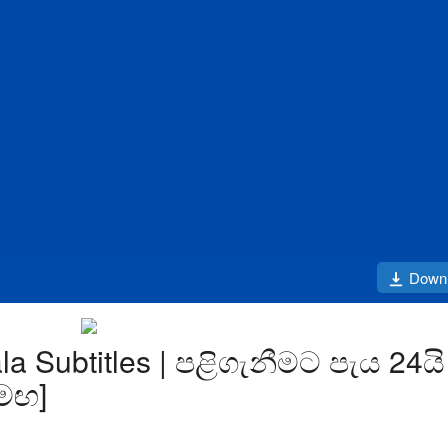
Down
la Subtitles | පළිගැනීමට පැය 24යි
සමඟ]