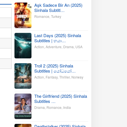
Aşk Sadece Bir An (2025)
Sinhala Subtitl…
Romance
,
Turkey
Last Days (2025) Sinhala
Subtitles | භයා…
Action
,
Adventure
,
Drama
,
USA
Troll 2 (2025) Sinhala
Subtitles | යෝධයෝ…
Action
,
Fantasy
,
Thriller
,
Norway
The Girlfriend (2025) Sinhala
Subtitles …
Drama
,
Romance
,
India
Deathstalker (2025) Sinhala