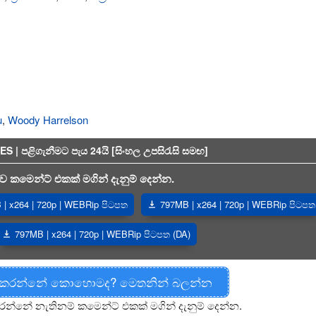
u
,
Woody Harrelson
 පළිගැනීමට පැය 24යි [සිංහල උපසිරැසි සමඟ]
 කමෙන්ට් එකක් මගින් දැනුම් දෙන්න.
| x264 | 720p | WEBRip පිටපත
797MB | x264 | 720p | WEBRip පිටපත
797MB | x264 | 720p | WEBRip පිටපත (DA)
 කරන්නේ කොහොමද? මෙතනින් බලන්න
රන්නේ නැතිනම් කමෙන්ට් එකක් මගින් දැනුම් දෙන්න.