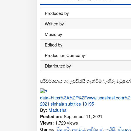
Produced by
Written by
Music by
Edited by
Production Company
Distributed by
පරිවර්තනය හා උපසිරැසි ගැන්වීම “ලහිරු මධුෂාන්
By:
Madusha
Posted on:
September 11, 2021
Views:
1,729 views
Genre:
චිත්‍රපටි
,
අප‍රාධ
,
අභිරහස්
,
ඉංග්‍රිසි
,
ක්‍රියාද