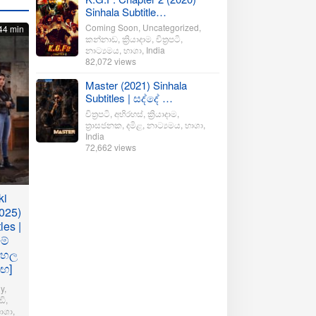
Sinhala Subtitle…
Coming Soon
,
Uncategorized
,
44 min
කන්නාඩ
,
ක්‍රියාදාම
,
චිත්‍රපටි
,
නාට්‍යමය
,
භාශා
,
India
82,072 views
Master (2021) Sinhala
Subtitles | සද්දේ …
චිත්‍රපටි
,
අභිරහස්
,
ක්‍රියාදාම
,
ත්‍රාසජනක
,
දමිළ
,
නාට්‍යමය
,
භාශා
,
India
72,662 views
ki
025)
les |
මේ
ංහල
මඟ]
y
,
ි
,
ාශා
,