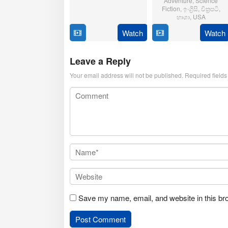
Adventure
,
Science
Oct
Sarpotdar
Fiction
,
ඉංග්‍රිසි
,
චිත්‍රපටි
,
2025
භාශා
,
USA
Watch
Watch
23
Matt
Jul
Shakman
2025
Leave a Reply
Your email address will not be published.
Required field
Save my name, email, and website in this br