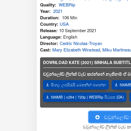
Quality:
WEBRip
Year:
2021
Duration:
106 Min
Country:
USA
Release:
10 September 2021
Language:
English
Director:
Cedric Nicolas-Troyan
Cast:
Mary Elizabeth Winstead
,
Miku Martinea
DOWNLOAD KATE (2021) SINHALA SUBTITLES |
ඩවුන්ලෝඩ් ලින්ක් වැඩ කරන්නේ නැතිනම් ඒ බව
සිංහල උපසිරැසි මෙතනින් බාගන්න
599MB 
599MB | x264 | 720p | WEBRip පිටපත (DA)
ඩවුන්ලෝඩ්
ඩවුන්ලෝඩ් ලින්ක් වැඩ ක