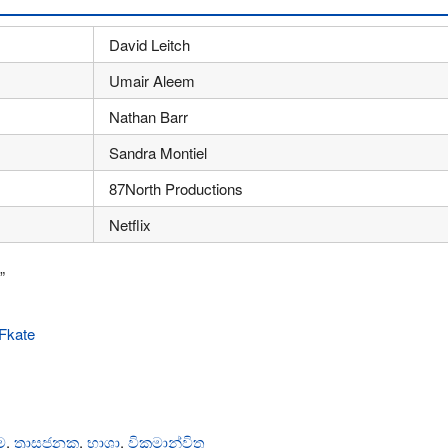
David Leitch
Umair Aleem
Nathan Barr
Sandra Montiel
87North Productions
Netflix
”
ාම
,
ත්‍රාසජනක
,
භාශා
,
වික්‍රමාන්විත