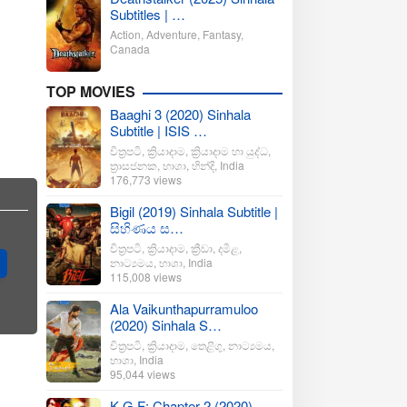
Subtitles | …
Action
,
Adventure
,
Fantasy
,
Canada
TOP MOVIES
Baaghi 3 (2020) Sinhala
Subtitle | ISIS …
චිත්‍රපටි
,
ක්‍රියාදාම
,
ක්‍රියාදාම හා යුද්ධ
,
ත්‍රාසජනක
,
භාශා
,
හින්දි
,
India
176,773 views
Bigil (2019) Sinhala Subtitle |
සිහිණය ස…
චිත්‍රපටි
,
ක්‍රියාදාම
,
ක්‍රීඩා
,
දමිළ
,
නාට්‍යමය
,
භාශා
,
India
115,008 views
Ala Vaikunthapurramuloo
(2020) Sinhala S…
චිත්‍රපටි
,
ක්‍රියාදාම
,
තෙළිගු
,
නාට්‍යමය
,
භාශා
,
India
95,044 views
K.G.F: Chapter 2 (2020)