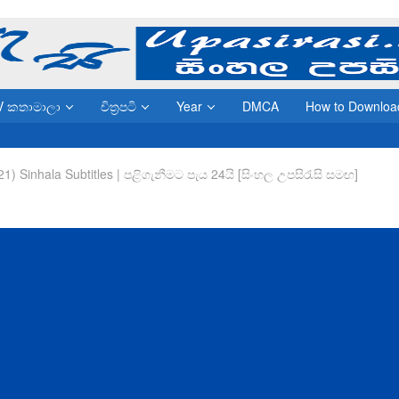
V කතාමාලා
චිත්‍රපටි
Year
DMCA
How to Downloa
21) Sinhala Subtitles | පළිගැනීමට පැය 24යි [සිංහල උපසිරැසි සමඟ]