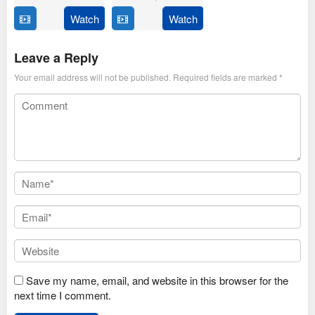
Feb
Thirumeni
2025
Watch
Watch
14
Anil
Jan
Ravipudi
2025
Leave a Reply
Your email address will not be published.
Required fields are marked
*
Save my name, email, and website in this browser for the
next time I comment.