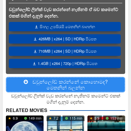
ඩවුන්ලෝඩ් ලින්ක් වැඩ කරන්නේ නැතිනම් ඒ බව කමෙන්ට්
එකක් මගින් දැනුම් දෙන්න.
සිංහල උපසිරැසි මෙතනින් බාගන්න
426MB | x264 | SD | HDRip පිටපත
710MB | x264 | SD | HDRip පිටපත
1.4GB | x264 | 720p | HDRip පිටපත
ඩවුන්ලෝඩ් කරන්නේ කොහොමද?
මෙතනින් බලන්න
ඩවුන්ලෝඩ් ලින්ක් වැඩ කරන්නේ නැතිනම් කමෙන්ට් එකක්
මගින් දැනුම් දෙන්න.
RELATED MOVIES
6.9
149 min
7.2
115 min
5.9
153 min