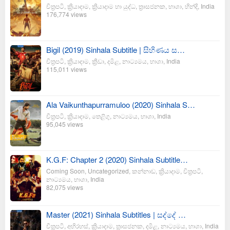
චිත්‍රපටි
,
ක්‍රියාදාම
,
ක්‍රියාදාම හා යුද්ධ
,
ත්‍රාසජනක
,
භාශා
,
හින්දි
,
India
176,774 views
Bigil (2019) Sinhala Subtitle | සිහිණය ස…
චිත්‍රපටි
,
ක්‍රියාදාම
,
ක්‍රීඩා
,
දමිළ
,
නාට්‍යමය
,
භාශා
,
India
115,011 views
Ala Vaikunthapurramuloo (2020) Sinhala S…
චිත්‍රපටි
,
ක්‍රියාදාම
,
තෙළිගු
,
නාට්‍යමය
,
භාශා
,
India
95,045 views
K.G.F: Chapter 2 (2020) Sinhala Subtitle…
Coming Soon
,
Uncategorized
,
කන්නාඩ
,
ක්‍රියාදාම
,
චිත්‍රපටි
,
නාට්‍යමය
,
භාශා
,
India
82,075 views
Master (2021) Sinhala Subtitles | සද්දේ …
චිත්‍රපටි
,
අභිරහස්
,
ක්‍රියාදාම
,
ත්‍රාසජනක
,
දමිළ
,
නාට්‍යමය
,
භාශා
,
India