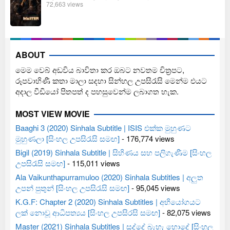
72,663 views
ABOUT
මෙම වෙබ් අඩවිය බාවිතා කර ඔබට නවතම චිත්‍රපට,
රූපවාහිණී කතා මාලා සදහා සින්හල උපසිරැසි මෙන්ම එයට
අදාල වීඩියෝ පිතපත් ද පහසුවෙන්ම ලබාගත හැක.
MOST VIEW MOVIE
Baaghi 3 (2020) Sinhala Subtitle | ISIS එක්ක මුහුණට
මුහුණලා [සිංහල උපසිරැසි සමඟ]
- 176,774 views
Bigil (2019) Sinhala Subtitle | සිහිණය සහ පලිගැණීම [සිංහල
උපසිරැසි සමඟ]
- 115,011 views
Ala Vaikunthapurramuloo (2020) Sinhala Subtitles | අලුත
උපන් පුතුන් [සිංහල උපසිරැසි සමඟ]
- 95,045 views
K.G.F: Chapter 2 (2020) Sinhala Subtitles | අභියෝගයට
ලක් නොවූ ආධිපත්‍යය [සිංහල උපසිරසි සමඟ]
- 82,075 views
Master (2021) Sinhala Subtitles | සද්දේ බැහැ හොදේ [සිංහල