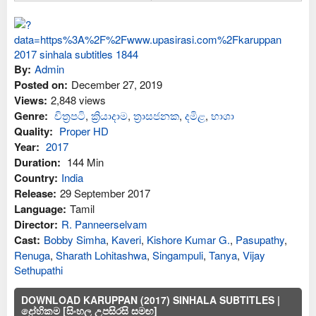
By:
Admin
Posted on:
December 27, 2019
Views:
2,848 views
Genre:
චිත්‍රපටි
,
ක්‍රියාදාම
,
ත්‍රාසජනක
,
දමිළ
,
භාශා
Quality:
Proper HD
Year:
2017
Duration:
144 Min
Country:
India
Release:
29 September 2017
Language:
Tamil
Director:
R. Panneerselvam
Cast:
Bobby Simha
,
Kaveri
,
Kishore Kumar G.
,
Pasupathy
,
Renuga
,
Sharath Lohitashwa
,
Singampuli
,
Tanya
,
Vijay
Sethupathi
DOWNLOAD KARUPPAN (2017) SINHALA SUBTITLES |
ද්‍රෝහිකම [සිංහල උපසිරසි සමඟ]