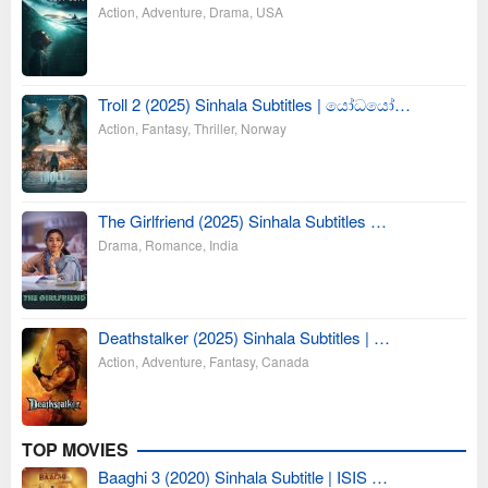
Action
,
Adventure
,
Drama
,
USA
Troll 2 (2025) Sinhala Subtitles | යෝධයෝ…
Action
,
Fantasy
,
Thriller
,
Norway
The Girlfriend (2025) Sinhala Subtitles …
Drama
,
Romance
,
India
Deathstalker (2025) Sinhala Subtitles | …
Action
,
Adventure
,
Fantasy
,
Canada
TOP MOVIES
Baaghi 3 (2020) Sinhala Subtitle | ISIS …