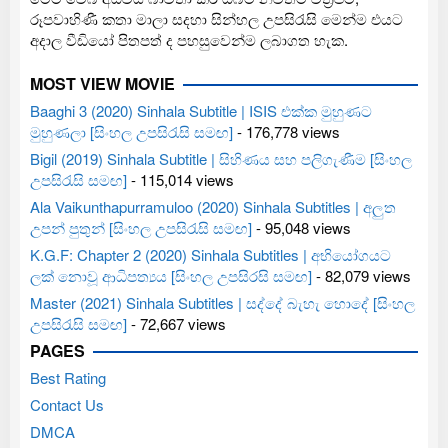
රූපවාහිණී කතා මාලා සදහා සින්හල උපසිරැසි මෙන්ම එයට
අදාල වීඩියෝ පිතපත් ද පහසුවෙන්ම ලබාගත හැක.
MOST VIEW MOVIE
Baaghi 3 (2020) Sinhala Subtitle | ISIS එක්ක මුහුණට
මුහුණලා [සිංහල උපසිරැසි සමඟ]
- 176,778 views
Bigil (2019) Sinhala Subtitle | සිහිණය සහ පලිගැණීම [සිංහල
උපසිරැසි සමඟ]
- 115,014 views
Ala Vaikunthapurramuloo (2020) Sinhala Subtitles | අලුත
උපන් පුතුන් [සිංහල උපසිරැසි සමඟ]
- 95,048 views
K.G.F: Chapter 2 (2020) Sinhala Subtitles | අභියෝගයට
ලක් නොවූ ආධිපත්‍යය [සිංහල උපසිරසි සමඟ]
- 82,079 views
Master (2021) Sinhala Subtitles | සද්දේ බැහැ හොදේ [සිංහල
උපසිරැසි සමඟ]
- 72,667 views
PAGES
Best Rating
Contact Us
DMCA