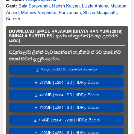
Cast:
Bala Saravanan
,
Harish Kalyan
,
Lizzie Antony
,
Makapa
Anand
,
Mathew Varghese
,
Ponvannan
,
Shilpa Manjunath
,
Suresh
DOWNLOAD ISPADE RAJAVUM IDHAYA RANIYUM (2019)
SINHALA SUBTITLES | ආදරය වෙනුවෙන් [සිංහල උපසිරැසි
සමඟ]
ඩවුන්ලෝඩ් ලින්ක් වැඩ කරන්නේ නැතිනම් ඒ බව කමෙන්ට්
එකක් මගින් දැනුම් දෙන්න.
සිංහල උපසිරැසි මෙතනින් බාගන්න
273MB | x264 | SD | HDRip පිටපත
420MB | x264 | SD | HDRip පිටපත
750MB | x264 | SD | HDRip පිටපත
1.4GB | x264 | 720p | HDRip පිටපත
420MB | x264 | SD | HDRip පිටපත