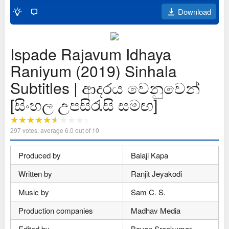
Download
Ispade Rajavum Idhaya
Raniyum (2019) Sinhala
Subtitles | ආදරය වෙනුවෙන්
[සිංහල උපසිරැසි සමඟ]
297
votes, average
6.0
out of 10
Produced by
Balaji Kapa
Written by
Ranjit Jeyakodi
Music by
Sam C. S.
Production companies
Madhav Media
Edited by
Bavan Sreekumar