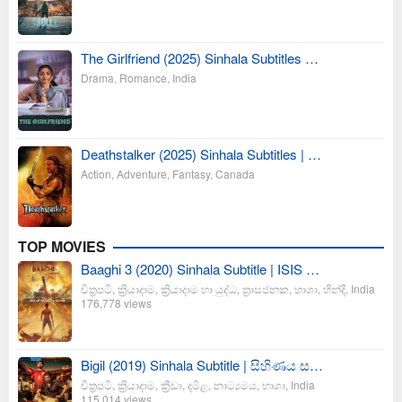
The Girlfriend (2025) Sinhala Subtitles …
Drama
,
Romance
,
India
Deathstalker (2025) Sinhala Subtitles | …
Action
,
Adventure
,
Fantasy
,
Canada
TOP MOVIES
Baaghi 3 (2020) Sinhala Subtitle | ISIS …
චිත්‍රපටි
,
ක්‍රියාදාම
,
ක්‍රියාදාම හා යුද්ධ
,
ත්‍රාසජනක
,
භාශා
,
හින්දි
,
India
176,778 views
Bigil (2019) Sinhala Subtitle | සිහිණය ස…
චිත්‍රපටි
,
ක්‍රියාදාම
,
ක්‍රීඩා
,
දමිළ
,
නාට්‍යමය
,
භාශා
,
India
115,014 views