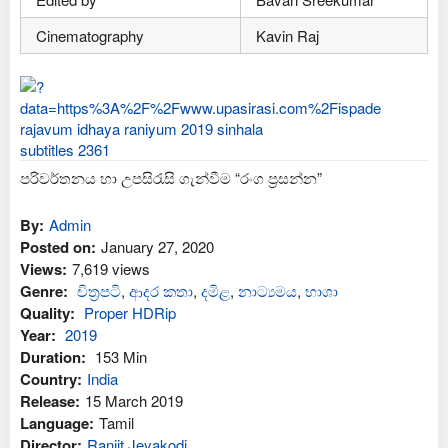
Cinematography
Kavin Raj
පරිවර්තනය හා උපසිරැසි ගැන්වීම “රංග ප්‍රසන්න”
By:
Admin
Posted on:
January 27, 2020
Views:
7,619 views
Genre:
චිත්‍රපටි
,
ආද‍ර කතා
,
දමිළ
,
නාට්‍යමය
,
භාශා
Quality:
Proper HDRip
Year:
2019
Duration:
153 Min
Country:
India
Release:
15 March 2019
Language:
Tamil
Director:
Ranjit Jeyakodi