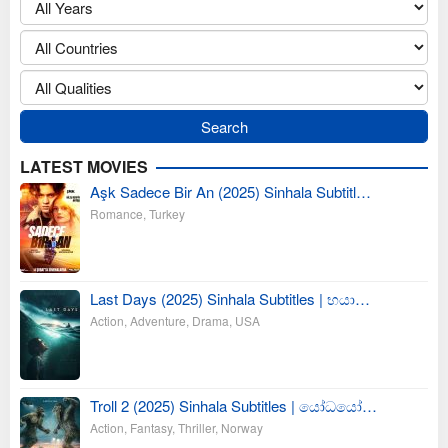
LATEST MOVIES
Aşk Sadece Bir An (2025) Sinhala Subtitl…
Romance
,
Turkey
Last Days (2025) Sinhala Subtitles | භයා…
Action
,
Adventure
,
Drama
,
USA
Troll 2 (2025) Sinhala Subtitles | යෝධයෝ…
Action
,
Fantasy
,
Thriller
,
Norway