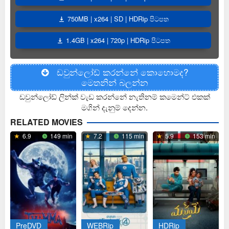
750MB | x264 | SD | HDRip පිටපත
1.4GB | x264 | 720p | HDRip පිටපත
ඩවුන්ලෝඩ් කරන්නේ කොහොමද?
මෙතනින් බලන්න
ඩවුන්ලෝඩ් ලින්ක් වැඩ කරන්නේ නැතිනම් කමෙන්ට් එකක්
මගින් දැනුම් දෙන්න.
RELATED MOVIES
6.9
149 min
7.2
115 min
5.9
153 min
PreDVD
WEBRip
HDRip