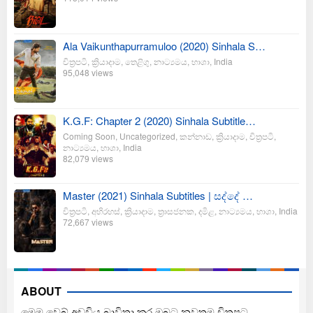
Ala Vaikunthapurramuloo (2020) Sinhala S…
චිත්‍රපටි
,
ක්‍රියාදාම
,
තෙළිගු
,
නාට්‍යමය
,
භාශා
,
India
95,048 views
K.G.F: Chapter 2 (2020) Sinhala Subtitle…
Coming Soon
,
Uncategorized
,
කන්නාඩ
,
ක්‍රියාදාම
,
චිත්‍රපටි
,
නාට්‍යමය
,
භාශා
,
India
82,079 views
Master (2021) Sinhala Subtitles | සද්දේ …
චිත්‍රපටි
,
අභිරහස්
,
ක්‍රියාදාම
,
ත්‍රාසජනක
,
දමිළ
,
නාට්‍යමය
,
භාශා
,
India
72,667 views
ABOUT
මෙම වෙබ් අඩවිය බාවිතා කර ඔබට නවතම චිත්‍රපට,