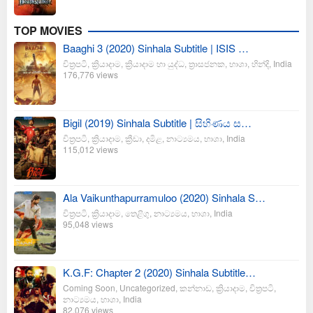
TOP MOVIES
Baaghi 3 (2020) Sinhala Subtitle | ISIS …
චිත්‍රපටි
,
ක්‍රියාදාම
,
ක්‍රියාදාම හා යුද්ධ
,
ත්‍රාසජනක
,
භාශා
,
හින්දි
,
India
176,776 views
Bigil (2019) Sinhala Subtitle | සිහිණය ස…
චිත්‍රපටි
,
ක්‍රියාදාම
,
ක්‍රීඩා
,
දමිළ
,
නාට්‍යමය
,
භාශා
,
India
115,012 views
Ala Vaikunthapurramuloo (2020) Sinhala S…
චිත්‍රපටි
,
ක්‍රියාදාම
,
තෙළිගු
,
නාට්‍යමය
,
භාශා
,
India
95,048 views
K.G.F: Chapter 2 (2020) Sinhala Subtitle…
Coming Soon
,
Uncategorized
,
කන්නාඩ
,
ක්‍රියාදාම
,
චිත්‍රපටි
,
නාට්‍යමය
,
භාශා
,
India
82,076 views