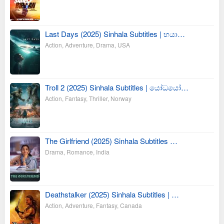
Last Days (2025) Sinhala Subtitles | භයා…
Action
,
Adventure
,
Drama
,
USA
Troll 2 (2025) Sinhala Subtitles | යෝධයෝ…
Action
,
Fantasy
,
Thriller
,
Norway
The Girlfriend (2025) Sinhala Subtitles …
Drama
,
Romance
,
India
Deathstalker (2025) Sinhala Subtitles | …
Action
,
Adventure
,
Fantasy
,
Canada