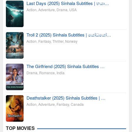
Last Days (2025) Sinhala Subtitles | භයා…
Action
,
Adventure
,
Drama
,
USA
Troll 2 (2025) Sinhala Subtitles | යෝධයෝ…
Action
,
Fantasy
,
Thriller
,
Norway
The Girlfriend (2025) Sinhala Subtitles …
Drama
,
Romance
,
India
Deathstalker (2025) Sinhala Subtitles | …
Action
,
Adventure
,
Fantasy
,
Canada
TOP MOVIES