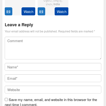
චිත්‍රපටි
,
තෙළිගු
,
6
Magizh
භාශා
,
India
Feb
Thirumeni
2025
Watch
Watch
14
Anil
Jan
Ravipudi
2025
Leave a Reply
Your email address will not be published.
Required fields are marked
*
Save my name, email, and website in this browser for the
next time I comment.