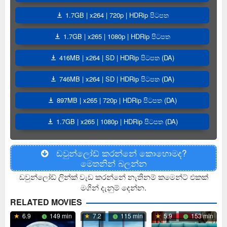
1.7GB | x264 | 720p | HDRip පිටපත
1.7GB | x265 | 1080p | HDRip පිටපත
416MB | x264 | SD | HDRip පිටපත (DA)
746MB | x264 | SD | HDRip පිටපත (DA)
897MB | x265 | 720p | HDRip පිටපත (DA)
1.7GB | x265 | 1080p | HDRip පිටපත (DA)
ඩවුන්ලෝඩ් කරන්නේ කොහොමද?
මෙතනින් බලන්න
ඩවුන්ලෝඩ් ලින්ක් වැඩ කරන්නේ නැතිනම් කමෙන්ට් එකක්
මගින් දැනුම් දෙන්න.
RELATED MOVIES
6.9
149 min
7.2
115 min
5.9
153 min