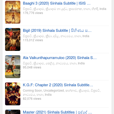
Baaghi 3 (2020) Sinhala Subtitle | ISIS …
චිත්‍රපටි
,
ක්‍රියාදාම
,
ක්‍රියාදාම හා යුද්ධ
,
ත්‍රාසජනක
,
භාශා
,
හින්දි
,
India
176,776 views
Bigil (2019) Sinhala Subtitle | සිහිණය ස…
චිත්‍රපටි
,
ක්‍රියාදාම
,
ක්‍රීඩා
,
දමිළ
,
නාට්‍යමය
,
භාශා
,
India
115,012 views
Ala Vaikunthapurramuloo (2020) Sinhala S…
චිත්‍රපටි
,
ක්‍රියාදාම
,
තෙළිගු
,
නාට්‍යමය
,
භාශා
,
India
95,048 views
K.G.F: Chapter 2 (2020) Sinhala Subtitle…
Coming Soon
,
Uncategorized
,
කන්නාඩ
,
ක්‍රියාදාම
,
චිත්‍රපටි
,
නාට්‍යමය
,
භාශා
,
India
82,076 views
Master (2021) Sinhala Subtitles | සද්දේ …