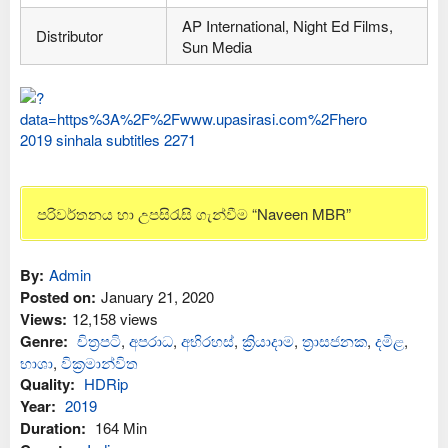
AP International, Night Ed Films,
Distributor
Sun Media
පරිවර්තනය හා උපසිරැසි ගැන්වීම “Naveen MBR”
By:
Admin
Posted on:
January 21, 2020
Views:
12,158 views
Genre:
චිත්‍රපටි
,
අප‍රාධ
,
අභිරහස්
,
ක්‍රියාදාම
,
ත්‍රාසජනක
,
දමිළ
,
භාශා
,
වික්‍රමාන්විත
Quality:
HDRip
Year:
2019
Duration:
164 Min