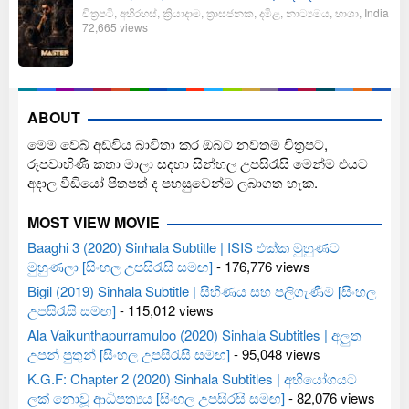
චිත්‍රපටි
,
අභිරහස්
,
ක්‍රියාදාම
,
ත්‍රාසජනක
,
දමිළ
,
නාට්‍යමය
,
භාශා
,
India
72,665 views
ABOUT
මෙම වෙබ් අඩවිය බාවිතා කර ඔබට නවතම චිත්‍රපට,
රූපවාහිණී කතා මාලා සදහා සින්හල උපසිරැසි මෙන්ම එයට
අදාල වීඩියෝ පිතපත් ද පහසුවෙන්ම ලබාගත හැක.
MOST VIEW MOVIE
Baaghi 3 (2020) Sinhala Subtitle | ISIS එක්ක මුහුණට
මුහුණලා [සිංහල උපසිරැසි සමඟ]
- 176,776 views
Bigil (2019) Sinhala Subtitle | සිහිණය සහ පලිගැණීම [සිංහල
උපසිරැසි සමඟ]
- 115,012 views
Ala Vaikunthapurramuloo (2020) Sinhala Subtitles | අලුත
උපන් පුතුන් [සිංහල උපසිරැසි සමඟ]
- 95,048 views
K.G.F: Chapter 2 (2020) Sinhala Subtitles | අභියෝගයට
ලක් නොවූ ආධිපත්‍යය [සිංහල උපසිරසි සමඟ]
- 82,076 views