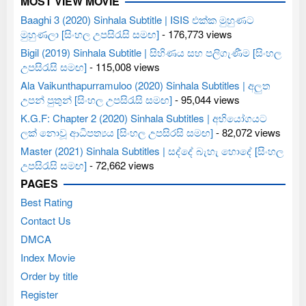
MOST VIEW MOVIE
Baaghi 3 (2020) Sinhala Subtitle | ISIS එක්ක මුහුණට
මුහුණලා [සිංහල උපසිරැසි සමඟ]
- 176,773 views
Bigil (2019) Sinhala Subtitle | සිහිණය සහ පලිගැණීම [සිංහල
උපසිරැසි සමඟ]
- 115,008 views
Ala Vaikunthapurramuloo (2020) Sinhala Subtitles | අලුත
උපන් පුතුන් [සිංහල උපසිරැසි සමඟ]
- 95,044 views
K.G.F: Chapter 2 (2020) Sinhala Subtitles | අභියෝගයට
ලක් නොවූ ආධිපත්‍යය [සිංහල උපසිරසි සමඟ]
- 82,072 views
Master (2021) Sinhala Subtitles | සද්දේ බැහැ හොදේ [සිංහල
උපසිරැසි සමඟ]
- 72,662 views
PAGES
Best Rating
Contact Us
DMCA
Index Movie
Order by title
Register