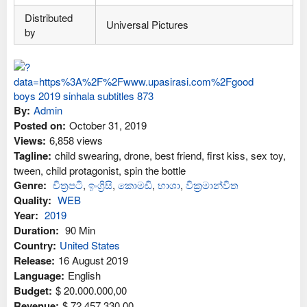
Distributed
Universal Pictures
by
By:
Admin
Posted on:
October 31, 2019
Views:
6,858 views
Tagline:
child swearing, drone, best friend, first kiss, sex toy,
tween, child protagonist, spin the bottle
Genre:
චිත්‍රපටි
,
ඉංග්‍රිසි
,
කොමඩි
,
භාශා
,
වික්‍රමාන්විත
Quality:
WEB
Year:
2019
Duration:
90 Min
Country:
United States
Release:
16 August 2019
Language:
English
Budget:
$ 20.000.000,00
Revenue:
$ 72.457.330,00