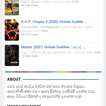
චිත්‍රපටි
,
ක්‍රියාදාම
,
තෙළිගු
,
නාට්‍යමය
,
භාශා
,
India
95,044 views
K.G.F: Chapter 2 (2020) Sinhala Subtitle…
Coming Soon
,
Uncategorized
,
කන්නාඩ
,
ක්‍රියාදාම
,
චිත්‍රපටි
,
නාට්‍යමය
,
භාශා
,
India
82,072 views
Master (2021) Sinhala Subtitles | සද්දේ …
චිත්‍රපටි
,
අභිරහස්
,
ක්‍රියාදාම
,
ත්‍රාසජනක
,
දමිළ
,
නාට්‍යමය
,
භාශා
,
India
72,662 views
ABOUT
මෙම වෙබ් අඩවිය බාවිතා කර ඔබට නවතම චිත්‍රපට,
රූපවාහිණී කතා මාලා සදහා සින්හල උපසිරැසි මෙන්ම එයට
අදාල වීඩියෝ පිතපත් ද පහසුවෙන්ම ලබාගත හැක.