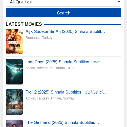
LATEST MOVIES
Aşk Sadece Bir An (2025) Sinhala Subtitl…
Romance
,
Turkey
Last Days (2025) Sinhala Subtitles | භයා…
Action
,
Adventure
,
Drama
,
USA
Troll 2 (2025) Sinhala Subtitles | යෝධයෝ…
Action
,
Fantasy
,
Thriller
,
Norway
The Girlfriend (2025) Sinhala Subtitles …