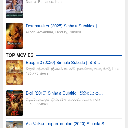
Drama
,
Romance
,
India
Deathstalker (2025) Sinhala Subtitles | …
Action
,
Adventure
,
Fantasy
,
Canada
TOP MOVIES
Baaghi 3 (2020) Sinhala Subtitle | ISIS …
චිත්‍රපටි
,
ක්‍රියාදාම
,
ක්‍රියාදාම හා යුද්ධ
,
ත්‍රාසජනක
,
භාශා
,
හින්දි
,
India
176,773 views
Bigil (2019) Sinhala Subtitle | සිහිණය ස…
චිත්‍රපටි
,
ක්‍රියාදාම
,
ක්‍රීඩා
,
දමිළ
,
නාට්‍යමය
,
භාශා
,
India
115,008 views
Ala Vaikunthapurramuloo (2020) Sinhala S…