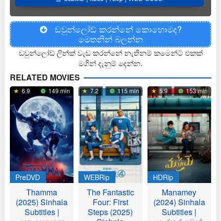
ඩවුන්ලෝඩ් කරන්නේ කොහොමද?
මෙතනින් බලන්න
ඩවුන්ලෝඩ් ලින්ක් වැඩ කරන්නේ නැතිනම් කමෙන්ට් එකක්
මගින් දැනුම් දෙන්න.
RELATED MOVIES
6.9
149 min
7.2
115 min
5.9
153 min
PreDVD
WEBRip
HDRip
Thamma
The Fantastic
Manamey
(2025) Sinhala
Four: First
(2024) Sinhala
Subtitles |
Steps (2025)
Subtitles |