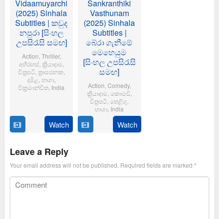
Vidaamuyarchi
Sankranthiki
(2025) Sinhala
Vasthunam
Subtitles | කවුද
(2025) Sinhala
නපුරා [සිංහල
Subtitles |
උපසිරැසි සමඟ]
බේරා ගැනීමේ
මෙහෙයුම
Action
,
Thriller
,
[සිංහල උපසිරැසි
අභිරහස්
,
ක්‍රියාදාම
,
සමඟ]
චිත්‍රපටි
,
ත්‍රාසජනක
,
දමිළ
,
භාශා
,
Action
,
Comedy
,
වික්‍රමාන්විත
,
India
ක්‍රියාදාම
,
කොමඩි
,
චිත්‍රපටි
,
තෙළිගු
,
6
Magizh
භාශා
,
India
Feb
Thirumeni
2025
Watch
Watch
14
Anil
Jan
Ravipudi
2025
Leave a Reply
Your email address will not be published.
Required fields are marked
*