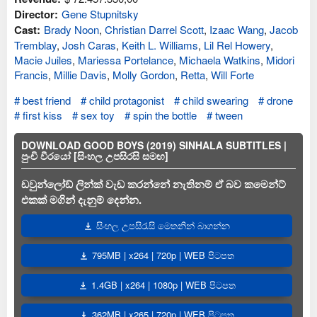
Director:
Gene Stupnitsky
Cast:
Brady Noon
,
Christian Darrel Scott
,
Izaac Wang
,
Jacob
Tremblay
,
Josh Caras
,
Keith L. Williams
,
Lil Rel Howery
,
Macie Juiles
,
Mariessa Portelance
,
Michaela Watkins
,
Midori
Francis
,
Millie Davis
,
Molly Gordon
,
Retta
,
Will Forte
best friend
child protagonist
child swearing
drone
first kiss
sex toy
spin the bottle
tween
DOWNLOAD GOOD BOYS (2019) SINHALA SUBTITLES |
පුංචි වීරයෝ [සිංහල උපසිරසි සමඟ]
ඩවුන්ලෝඩ් ලින්ක් වැඩ කරන්නේ නැතිනම් ඒ බව කමෙන්ට්
එකක් මගින් දැනුම් දෙන්න.
සිංහල උපසිරැසි මෙතනින් බාගන්න
795MB | x264 | 720p | WEB පිටපත
1.4GB | x264 | 1080p | WEB පිටපත
362MB | x265 | 720p | WEB පිටපත