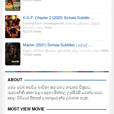
K.G.F: Chapter 2 (2020) Sinhala Subtitle…
Coming Soon
,
Uncategorized
,
කන්නාඩ
,
ක්‍රියාදාම
,
චිත්‍රපටි
,
නාට්‍යමය
,
භාශා
,
India
82,075 views
Master (2021) Sinhala Subtitles | සද්දේ …
චිත්‍රපටි
,
අභිරහස්
,
ක්‍රියාදාම
,
ත්‍රාසජනක
,
දමිළ
,
නාට්‍යමය
,
භාශා
,
India
72,663 views
ABOUT
මෙම වෙබ් අඩවිය බාවිතා කර ඔබට නවතම චිත්‍රපට,
රූපවාහිණී කතා මාලා සදහා සින්හල උපසිරැසි මෙන්ම එයට
අදාල වීඩියෝ පිතපත් ද පහසුවෙන්ම ලබාගත හැක.
MOST VIEW MOVIE