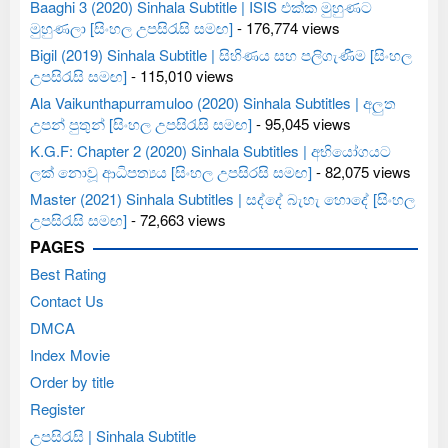
Baaghi 3 (2020) Sinhala Subtitle | ISIS එක්ක මුහුණට
මුහුණලා [සිංහල උපසිරැසි සමඟ]
- 176,774 views
Bigil (2019) Sinhala Subtitle | සිහිණය සහ පලිගැණීම [සිංහල
උපසිරැසි සමඟ]
- 115,010 views
Ala Vaikunthapurramuloo (2020) Sinhala Subtitles | අලුත
උපන් පුතුන් [සිංහල උපසිරැසි සමඟ]
- 95,045 views
K.G.F: Chapter 2 (2020) Sinhala Subtitles | අභියෝගයට
ලක් නොවූ ආධිපත්‍යය [සිංහල උපසිරසි සමඟ]
- 82,075 views
Master (2021) Sinhala Subtitles | සද්දේ බැහැ හොදේ [සිංහල
උපසිරැසි සමඟ]
- 72,663 views
PAGES
Best Rating
Contact Us
DMCA
Index Movie
Order by title
Register
උපසිරැසි | Sinhala Subtitle