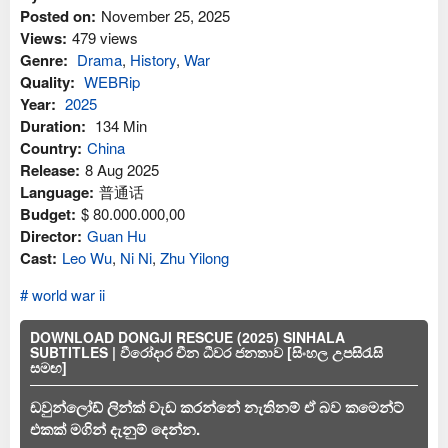
Posted on:
November 25, 2025
Views:
479 views
Genre:
Drama
,
History
,
War
Quality:
WEBRip
Year:
2025
Duration:
134 Min
Country:
China
Release:
8 Aug 2025
Language:
普通话
Budget:
$ 80.000.000,00
Director:
Guan Hu
Cast:
Leo Wu
,
Ni Ni
,
Zhu Yilong
world war ii
DOWNLOAD DONGJI RESCUE (2025) SINHALA
SUBTITLES | වීරෝදාර චීන ධීවර ජනතාව [සිංහල උපසිරැසි
සමඟ]
ඩවුන්ලෝඩ් ලින්ක් වැඩ කරන්නේ නැතිනම් ඒ බව කමෙන්ට්
එකක් මගින් දැනුම් දෙන්න.