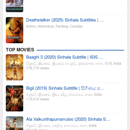
Deathstalker (2025) Sinhala Subtitles | …
Action
,
Adventure
,
Fantasy
,
Canada
TOP MOVIES
Baaghi 3 (2020) Sinhala Subtitle | ISIS …
චිත්‍රපටි
,
ක්‍රියාදාම
,
ක්‍රියාදාම හා යුද්ධ
,
ත්‍රාසජනක
,
භාශා
,
හින්දි
,
India
176,774 views
Bigil (2019) Sinhala Subtitle | සිහිණය ස…
චිත්‍රපටි
,
ක්‍රියාදාම
,
ක්‍රීඩා
,
දමිළ
,
නාට්‍යමය
,
භාශා
,
India
115,010 views
Ala Vaikunthapurramuloo (2020) Sinhala S…
චිත්‍රපටි
,
ක්‍රියාදාම
,
තෙළිගු
,
නාට්‍යමය
,
භාශා
,
India
95,045 views