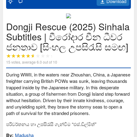
Download
Dongji Rescue (2025) Sinhala
Subtitles | වීරෝදාර චීන ධීවර
ජනතාව [සිංහල උපසිරැසි සමඟ]
15
votes, average
6.0
out of 10
During WWII, in the waters near Zhoushan, China, a Japanese
freighter carrying British POWs was sunk, leaving thousands
trapped inside by the Japanese military. In this desperate
situation, a group of fishermen from Dongji Island step forward
without hesitation. Driven by their innate kindness, courage,
and unyielding spirit, they brave the stormy seas to open a
path of survival for the stranded prisoners.
පරිවර්තනය හා උපසිරැසි ගැන්වීම “එස්.ඩිල්මිත්”
By:
Madusha