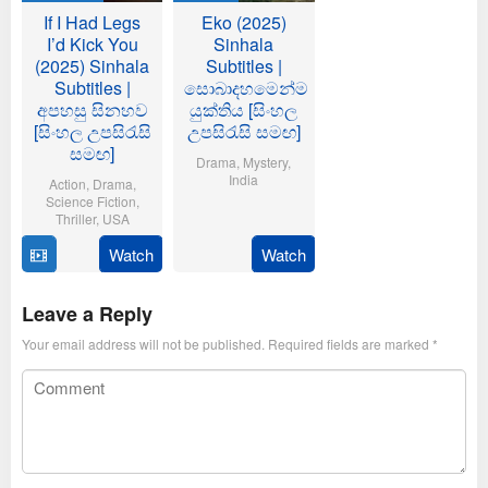
If I Had Legs
Eko (2025)
I’d Kick You
Sinhala
(2025) Sinhala
Subtitles |
Subtitles |
සොබාදහමෙන්ම
අපහසු සිනහව
යුක්තිය [සිංහල
[සිංහල උපසිරැසි
උපසිරැසි සමඟ]
සමඟ]
Drama
,
Mystery
,
India
Action
,
Drama
,
Science Fiction
,
21
Dinjith
Thriller
,
USA
Nov
Ayyathan
Watch
Watch
10
Mary
2025
Oct
Bronstein
2025
Leave a Reply
Your email address will not be published.
Required fields are marked
*