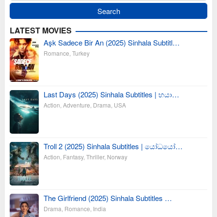
LATEST MOVIES
Aşk Sadece Bir An (2025) Sinhala Subtitl…
Romance
,
Turkey
Last Days (2025) Sinhala Subtitles | භයා…
Action
,
Adventure
,
Drama
,
USA
Troll 2 (2025) Sinhala Subtitles | යෝධයෝ…
Action
,
Fantasy
,
Thriller
,
Norway
The Girlfriend (2025) Sinhala Subtitles …
Drama
,
Romance
,
India