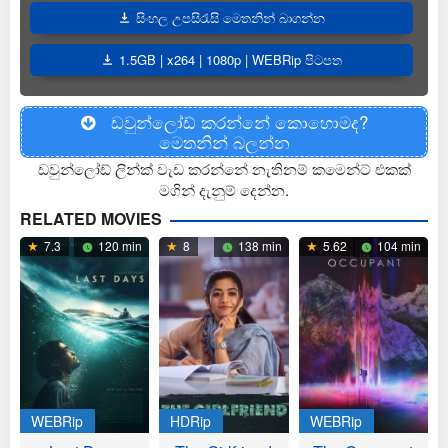
සිංහල උපසිරැසි මෙතනින් බාගන්න
1.5GB | x264 | 1080p | WEBRip පිටපත
ඩවුන්ලෝඩ් කරන්නේ කොහොමද?
මෙතනින් බලන්න
ඩවුන්ලෝඩ් ලින්ක් වැඩ කරන්නේ නැතිනම් කමෙන්ට් එකක්
මගින් දැනුම් දෙන්න.
RELATED MOVIES
7.3
120 min
8
138 min
5.62
104 min
WEBRip
HDRip
WEBRip