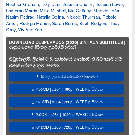
Heather Graham
,
Izzy Diaz
,
Jessica Chaffin
,
Jessica Lowe
,
Lamorne Morris
,
Mike Mitchell
,
Mo Gaffney
,
Mon de León
,
Nasim Pedrad
,
Natalia Colina
,
Niccole Thurman
,
Robbie
Amell
,
Rodrigo Franco
,
Sarah Burns
,
Scott Rodgers
,
Toby
Grey
,
ViviAnn Yee
DOWNLOAD DESPERADOS (2020) SINHALA SUBTITLES |
ආදරය සොයා [සිංහල උපසිරැසි සමඟ]
ඩවුන්ලෝඩ් ලින්ක් වැඩ කරන්නේ නැතිනම් ඒ බව කමෙන්ට්
එකක් මගින් දැනුම් දෙන්න.
සිංහල උපසිරැසි මෙතනින් බාගන්න
450MB | x264 | 480p | WEBRip පිටපත
978MB | x264 | 720p | WEBRip පිටපත
2.0GB | x264 | 1080p | WEBRip පිටපත
642MB | x265 | 720p | WEBRip පිටපත