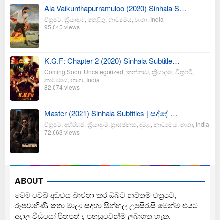
Ala Vaikunthapurramuloo (2020) Sinhala S…
චිත්‍රපටි
,
ක්‍රියාදාම
,
තෙළිගු
,
නාට්‍යමය
,
භාශා
,
India
95,045 views
K.G.F: Chapter 2 (2020) Sinhala Subtitle…
Coming Soon
,
Uncategorized
,
කන්නාඩ
,
ක්‍රියාදාම
,
චිත්‍රපටි
,
නාට්‍යමය
,
භාශා
,
India
82,074 views
Master (2021) Sinhala Subtitles | සද්දේ …
චිත්‍රපටි
,
අභිරහස්
,
ක්‍රියාදාම
,
ත්‍රාසජනක
,
දමිළ
,
නාට්‍යමය
,
භාශා
,
India
72,663 views
ABOUT
මෙම වෙබ් අඩවිය බාවිතා කර ඔබට නවතම චිත්‍රපට,
රූපවාහිණී කතා මාලා සදහා සින්හල උපසිරැසි මෙන්ම එයට
අදාල වීඩියෝ පිතපත් ද පහසුවෙන්ම ලබාගත හැක.