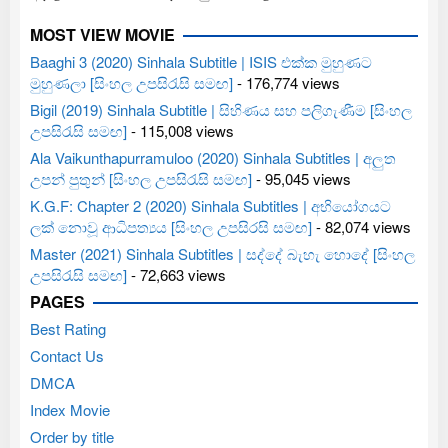
MOST VIEW MOVIE
Baaghi 3 (2020) Sinhala Subtitle | ISIS එක්ක මුහුණට
මුහුණලා [සිංහල උපසිරැසි සමඟ]
- 176,774 views
Bigil (2019) Sinhala Subtitle | සිහිණය සහ පලිගැණීම [සිංහල
උපසිරැසි සමඟ]
- 115,008 views
Ala Vaikunthapurramuloo (2020) Sinhala Subtitles | අලුත
උපන් පුතුන් [සිංහල උපසිරැසි සමඟ]
- 95,045 views
K.G.F: Chapter 2 (2020) Sinhala Subtitles | අභියෝගයට
ලක් නොවූ ආධිපත්‍යය [සිංහල උපසිරසි සමඟ]
- 82,074 views
Master (2021) Sinhala Subtitles | සද්දේ බැහැ හොදේ [සිංහල
උපසිරැසි සමඟ]
- 72,663 views
PAGES
Best Rating
Contact Us
DMCA
Index Movie
Order by title