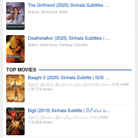
The Girlfriend (2025) Sinhala Subtitles …
Drama
,
Romance
,
India
Deathstalker (2025) Sinhala Subtitles | …
Action
,
Adventure
,
Fantasy
,
Canada
TOP MOVIES
Baaghi 3 (2020) Sinhala Subtitle | ISIS …
චිත්‍රපටි
,
ක්‍රියාදාම
,
ක්‍රියාදාම හා යුද්ධ
,
ත්‍රාසජනක
,
භාශා
,
හින්දි
,
India
176,774 views
Bigil (2019) Sinhala Subtitle | සිහිණය ස…
චිත්‍රපටි
,
ක්‍රියාදාම
,
ක්‍රීඩා
,
දමිළ
,
නාට්‍යමය
,
භාශා
,
India
115,008 views