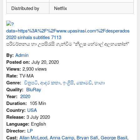
Distributed by
Netflix
පරිවර්තනය හා උපසිරැසි ගැන්වීම “නිලූෂ හේමාල් අලහකෝන්”
By:
Admin
Posted on:
July 20, 2020
Views:
2,930 views
Rate:
TV-MA
Genre:
චිත්‍රපටි
,
ආද‍ර කතා
,
ඉංග්‍රිසි
,
කොමඩි
,
භාශා
Quality:
BluRay
Year:
2020
Duration:
105 Min
Country:
USA
Release:
3 July 2020
Language:
English
Director:
LP
Cast:
Allan McLeod
,
Anna Camp
,
Bryan Safi
,
George Basil
,