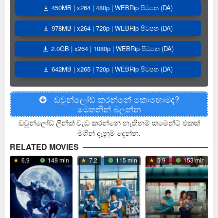
450MB | x264 | 480p | WEBRip පිටපත (DA)
978MB | x264 | 720p | WEBRip පිටපත (DA)
2.0GB | x264 | 1080p | WEBRip පිටපත (DA)
642MB | x265 | 720p | WEBRip පිටපත (DA)
ඩවුන්ලෝඩ් කරන්නේ කොහොමද?
මෙතනින් බලන්න
ඩවුන්ලෝඩ් ලින්ක් වැඩ කරන්නේ නැතිනම් කමෙන්ට් එකක්
මගින් දැනුම් දෙන්න.
RELATED MOVIES
6.9
149 min
7.2
115 min
5.9
153 min