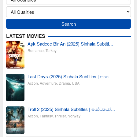
LATEST MOVIES
Aşk Sadece Bir An (2025) Sinhala Subtitl…
Romance
,
Turkey
Last Days (2025) Sinhala Subtitles | භයා…
Action
,
Adventure
,
Drama
,
USA
Troll 2 (2025) Sinhala Subtitles | යෝධයෝ…
Action
,
Fantasy
,
Thriller
,
Norway