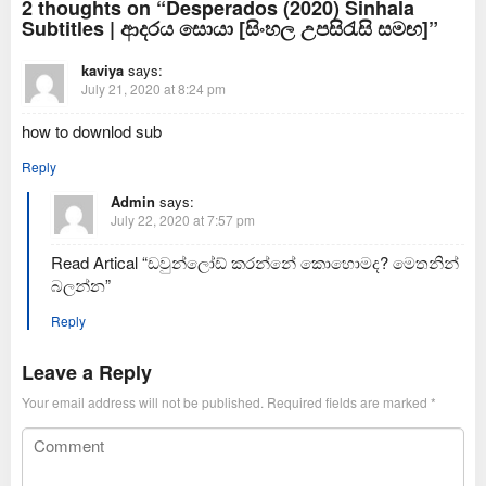
2 thoughts on “Desperados (2020) Sinhala
Subtitles | ආදරය සොයා [සිංහල උපසිරැසි සමඟ]”
kaviya
says:
July 21, 2020 at 8:24 pm
how to downlod sub
Reply
Admin
says:
July 22, 2020 at 7:57 pm
Read Artical “ඩවුන්ලෝඩ් කරන්නේ කොහොමද? මෙතනින්
බලන්න”
Reply
Leave a Reply
Your email address will not be published.
Required fields are marked
*