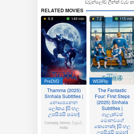
ඩවුන්ලෝඩ් ලින්ක් වැඩ ක
RELATED MOVIES
6.9
149 min
7.2
115 min
PreDVD
WEBRip
Thamma (2025)
The Fantastic
Sinhala Subtitles |
Four: First Steps
නොපෙනෙන
(2025) Sinhala
ලෝකය [සිංහල
Subtitles |
උපසිරැසි සමඟ]
ගැලැක්ටස්
මොනවගේ
Comedy
,
Horror
,
චිත්‍රපටි
,
කෙනෙක්ද [සිංහල
India
උපසිරැසි සමඟ]