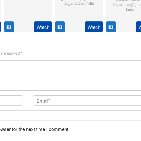
6
Sriram
වික්‍රමාන්විත
,
India
චිත්‍රපටි
,
තෙළිගු
,
භ
India
Jun
Adittya
6
Magizh
2024
14
Anil
Feb
Thirumeni
Jan
Ravi
Watch
Watch
2025
2025
s are marked
*
owser for the next time I comment.