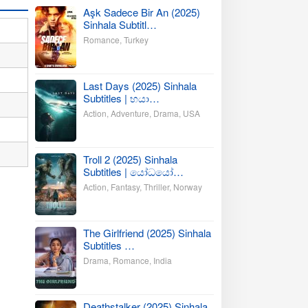
Aşk Sadece Bir An (2025)
Sinhala Subtitl…
Romance
,
Turkey
Last Days (2025) Sinhala
Subtitles | භයා…
Action
,
Adventure
,
Drama
,
USA
Troll 2 (2025) Sinhala
Subtitles | යෝධයෝ…
Action
,
Fantasy
,
Thriller
,
Norway
The Girlfriend (2025) Sinhala
Subtitles …
Drama
,
Romance
,
India
Deathstalker (2025) Sinhala