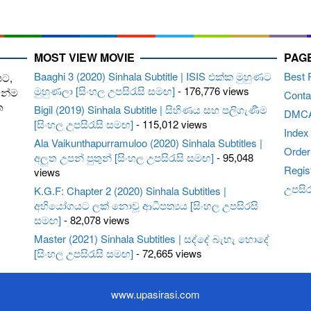
MOST VIEW MOVIE
PAG
Baaghi 3 (2020) Sinhala Subtitle | ISIS එක්ක මුහුණට
Best 
පට,
මුහුණලා [සිංහල උපසිරැසි සමඟ]
- 176,776 views
ෙන්ම
Conta
ත
Bigil (2019) Sinhala Subtitle | සිහිණය සහ පලිගැණීම
DMC
[සිංහල උපසිරැසි සමඟ]
- 115,012 views
Index
Ala Vaikunthapurramuloo (2020) Sinhala Subtitles |
Order 
අලුත උපන් පුතුන් [සිංහල උපසිරැසි සමඟ]
- 95,048
Regis
views
උපසිරැ
K.G.F: Chapter 2 (2020) Sinhala Subtitles |
අභියෝගයට ලක් නොවූ ආධිපත්‍යය [සිංහල උපසිරසි
සමඟ]
- 82,078 views
Master (2021) Sinhala Subtitles | සද්දේ බැහැ හොදේ
[සිංහල උපසිරැසි සමඟ]
- 72,665 views
www.upasirasi.com