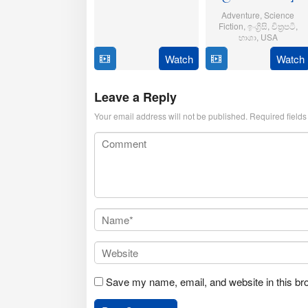
21
Aditya
Adventure
,
Science
Oct
Sarpotdar
Fiction
,
ඉංග්‍රිසි
,
චිත්‍රපටි
,
2025
භාශා
,
USA
Watch
Watch
23
Matt
Jul
Shakman
2025
Leave a Reply
Your email address will not be published.
Required field
Save my name, email, and website in this br