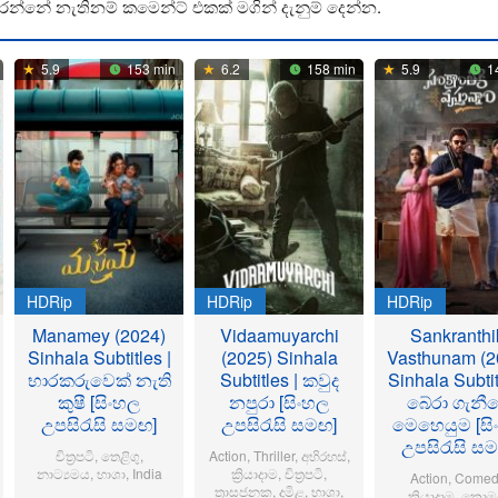
රන්නේ නැතිනම් කමෙන්ට් එකක් මගින් දැනුම් දෙන්න.
5.9
153 min
6.2
158 min
5.9
1
HDRip
HDRip
HDRip
Manamey (2024)
Vidaamuyarchi
Sankranthi
Sinhala Subtitles |
(2025) Sinhala
Vasthunam (2
භාරකරුවෙක් නැති
Subtitles | කවුද
Sinhala Subtit
කුෂී [සිංහල
නපුරා [සිංහල
බේරා ගැනී
උපසිරැසි සමඟ]
උපසිරැසි සමඟ]
මෙහෙයුම [සි
උපසිරැසි ස
චිත්‍රපටි
,
තෙළිගු
,
Action
,
Thriller
,
අභිරහස්
,
නාට්‍යමය
,
භාශා
,
India
ක්‍රියාදාම
,
චිත්‍රපටි
,
Action
,
Comed
ත්‍රාසජනක
,
දමිළ
,
භාශා
,
ක්‍රියාදාම
,
කොමඩ