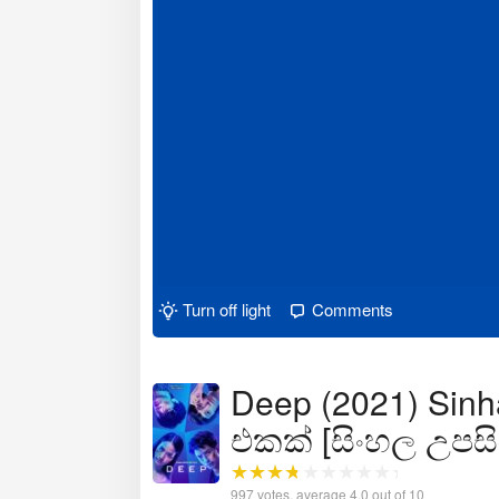
Turn off light
Comments
Deep (2021) Sinh
එකක් [සිංහල උපසි
997
votes, average
4.0
out of 10