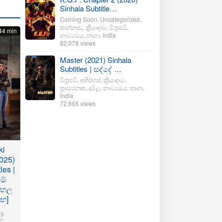
Sinhala Subtitle…
Coming Soon
,
Uncategorized
,
කන්නාඩ
,
ක්‍රියාදාම
,
චිත්‍රපටි
,
44 min
නාට්‍යමය
,
භාශා
,
India
82,078 views
Master (2021) Sinhala
Subtitles | සද්දේ …
චිත්‍රපටි
,
අභිරහස්
,
ක්‍රියාදාම
,
ත්‍රාසජනක
,
දමිළ
,
නාට්‍යමය
,
භාශා
,
India
72,665 views
ki
025)
les |
මේ
ංහල
මඟ]
y
,
ි
,