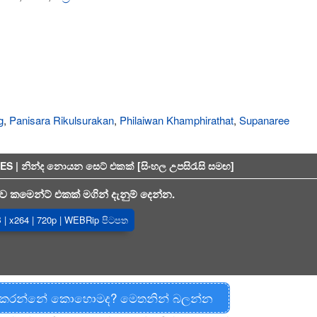
g
,
Panisara Rikulsurakan
,
Philaiwan Khamphirathat
,
Supanaree
| නින්ද නොයන සෙට් එකක් [සිංහල උපසිරැසි සමඟ]
 කමෙන්ට් එකක් මගින් දැනුම් දෙන්න.
| x264 | 720p | WEBRip පිටපත
 කරන්නේ කොහොමද? මෙතනින් බලන්න