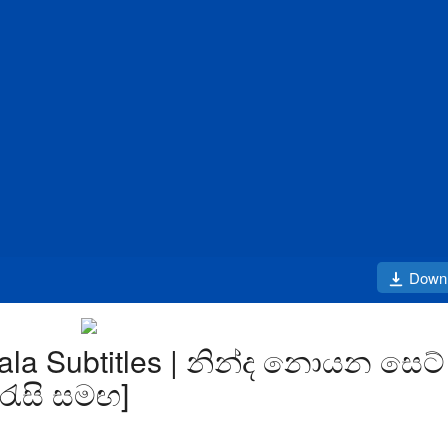
Down
ala Subtitles | නින්ද නොයන සෙට්
රැසි සමඟ]