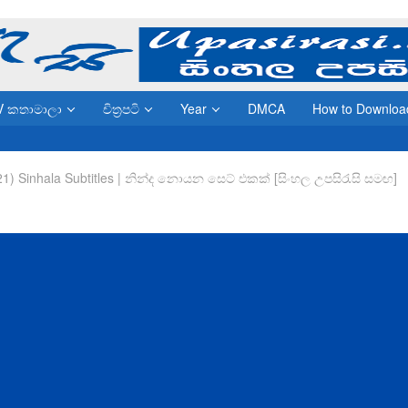
V කතාමාලා
චිත්‍රපටි
Year
DMCA
How to Downloa
1) Sinhala Subtitles | නින්ද නොයන සෙට් එකක් [සිංහල උපසිරැසි සමඟ]