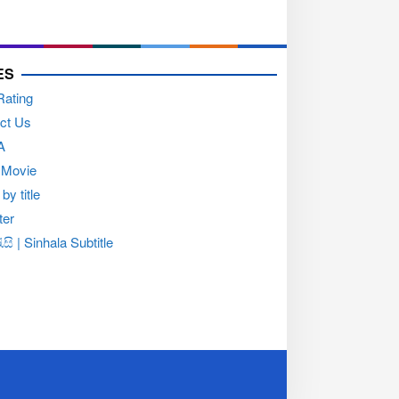
ES
Rating
ct Us
A
 Movie
by title
ter
සි | Sinhala Subtitle