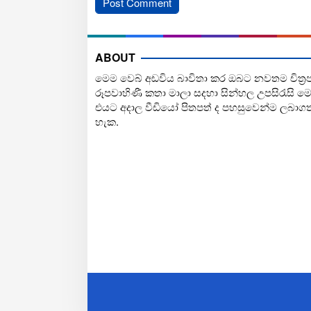
ABOUT
මෙම වෙබ් අඩවිය බාවිතා කර ඔබට නවතම චිත්‍ර
රූපවාහිණී කතා මාලා සදහා සින්හල උපසිරැසි ම
එයට අදාල වීඩියෝ පිතපත් ද පහසුවෙන්ම ලබාග
හැක.