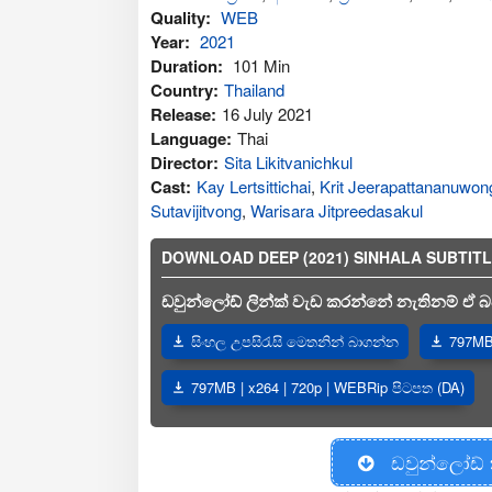
Quality:
WEB
Year:
2021
Duration:
101 Min
Country:
Thailand
Release:
16 July 2021
Language:
Thai
Director:
Sita Likitvanichkul
Cast:
Kay Lertsittichai
,
Krit Jeerapattananuwon
Sutavijitvong
,
Warisara Jitpreedasakul
DOWNLOAD DEEP (2021) SINHALA SUBTITLES 
ඩවුන්ලෝඩ් ලින්ක් වැඩ කරන්නේ නැතිනම් ඒ බව
සිංහල උපසිරැසි මෙතනින් බාගන්න
797MB 
797MB | x264 | 720p | WEBRip පිටපත (DA)
ඩවුන්ලෝඩ්