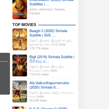
Subtitles | …
Action
,
Adventure
,
Fantasy
,
Canada
TOP MOVIES
Baaghi 3 (2020) Sinhala
Subtitle | ISIS …
චිත්‍රපටි
,
ක්‍රියාදාම
,
ක්‍රියාදාම හා යුද්ධ
,
ත්‍රාසජනක
,
භාශා
,
හින්දි
,
India
176,776 views
Bigil (2019) Sinhala Subtitle |
සිහිණය ස…
චිත්‍රපටි
,
ක්‍රියාදාම
,
ක්‍රීඩා
,
දමිළ
,
නාට්‍යමය
,
භාශා
,
India
115,012 views
Ala Vaikunthapurramuloo
(2020) Sinhala S…
චිත්‍රපටි
,
ක්‍රියාදාම
,
තෙළිගු
,
නාට්‍යමය
,
භාශා
,
India
95,048 views
K.G.F: Chapter 2 (2020)