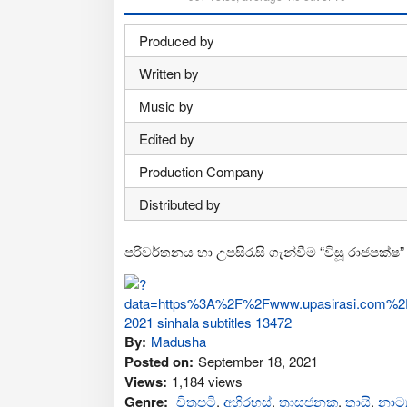
Produced by
Written by
Music by
Edited by
Production Company
Distributed by
පරිවර්තනය හා උපසිරැසි ගැන්වීම “විසූ රාජපක්ෂ”
By:
Madusha
Posted on:
September 18, 2021
Views:
1,184 views
Genre:
චිත්‍රපටි
,
අභිරහස්
,
ත්‍රාසජනක
,
තායි
,
නාට්